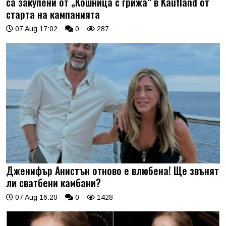
са закупени от „Кошница с грижа“ в Kaufland от
старта на кампанията
07 Aug 17:02
0
287
Дженифър Анистън отново е влюбена! Ще звънят
ли сватбени камбани?
07 Aug 16:20
0
1428