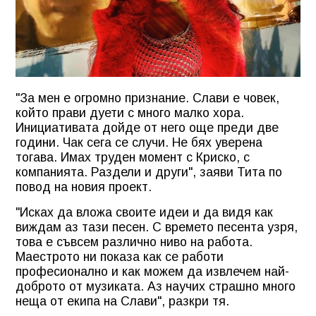
"За мен е огромно признание. Слави е човек,
който прави дуети с много малко хора.
Инициативата дойде от него още преди две
години. Чак сега се случи. Не бях уверена
тогава. Имах труден момент с Криско, с
компанията. Раздели и други", заяви Тита по
повод на новия проект.
"Исках да вложа своите идеи и да видя как
виждам аз тази песен. С времето песента узря,
това е съвсем различно ниво на работа.
Маестрото ни показа как се работи
професионално и как можем да извлечем най-
доброто от музиката. Аз научих страшно много
неща от екипа на Слави", разкри тя.