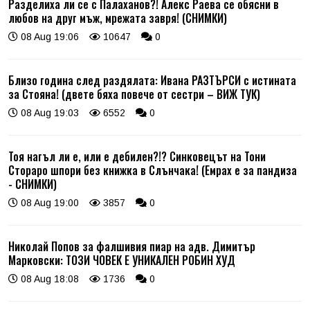
Разделиха ли се с Палаханов?! Алекс Раева се обясни в
любов на друг мъж, мрежата завря! (СНИМКИ)
08 Aug 19:06
10647
0
Близо година след раздялата: Ивана РАЗТЪРСИ с истината
за Стояна! (двете бяха повече от сестри – ВИЖ ТУК)
08 Aug 19:03
6552
0
Тоя нагъл ли е, или е дебилен?!? Синковецът на Тони
Стораро шпори без книжка в Слънчака! (Емрах е за пандиза
- СНИМКИ)
08 Aug 19:00
3857
0
Николай Попов за фалшивия пиар на адв. Димитър
Марковски: ТОЗИ ЧОВЕК Е УНИКАЛЕН РОБИН ХУД
08 Aug 18:08
1736
0