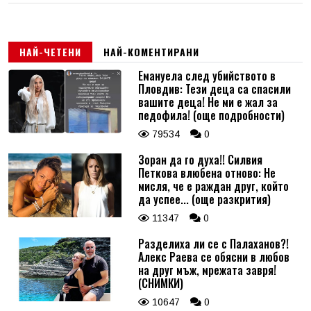
НАЙ-ЧЕТЕНИ
НАЙ-КОМЕНТИРАНИ
Емануела след убийството в
Пловдив: Тези деца са спасили
вашите деца! Не ми е жал за
педофила! (още подробности)
79534
0
Зоран да го духа!! Силвия
Петкова влюбена отново: Не
мисля, че е раждан друг, който
да успее... (още разкрития)
11347
0
Разделиха ли се с Палаханов?!
Алекс Раева се обясни в любов
на друг мъж, мрежата завря!
(СНИМКИ)
10647
0