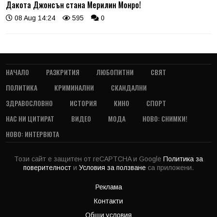
Дакота Джонсън стана Мерилин Монро!
08 Aug 14:24
595
0
НАЧАЛО
РАЗКРИТИЯ
ЛЮБОПИТНИ
СВЯТ
ПОЛИТИКА
КРИМИНАЛНИ
СКАНДАЛНИ
ЗДРАВОСЛОВНО
ИСТОРИЯ
КИНО
СПОРТ
НАС НИ ЦИТИРАТ
ВИДЕО
МОДА
НОВО: СНИМКИ!
НОВО: ИНТЕРВЮТА
Този сайт е защитен от reCAPTCHA и Google
Политика за
поверителност
и
Условия за ползване
са приложени.
Реклама
Контакти
Общи условия