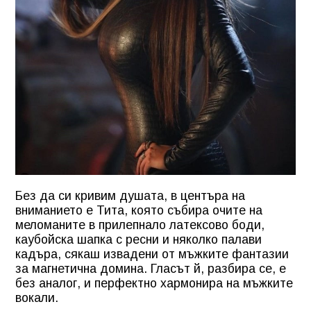
Без да си кривим душата, в центъра на
вниманието е Тита, която събира очите на
меломаните в прилепнало латексово боди,
каубойска шапка с ресни и няколко палави
кадъра, сякаш извадени от мъжките фантазии
за магнетична домина. Гласът й, разбира се, е
без аналог, и перфектно хармонира на мъжките
вокали.