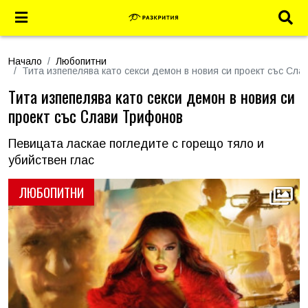
Начало
Любопитни
Тита изпепелява като секси демон в новия си проект със Сл
Тита изпепелява като секси демон в новия си
проект със Слави Трифонов
Певицата ласкае погледите с горещо тяло и
убийствен глас
ЛЮБОПИТНИ