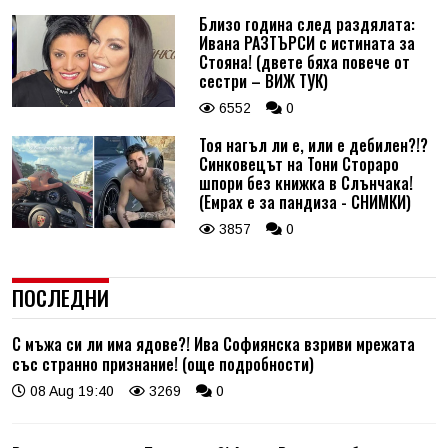
Близо година след раздялата:
Ивана РАЗТЪРСИ с истината за
Стояна! (двете бяха повече от
сестри – ВИЖ ТУК)
6552
0
Тоя нагъл ли е, или е дебилен?!?
Синковецът на Тони Стораро
шпори без книжка в Слънчака!
(Емрах е за пандиза - СНИМКИ)
3857
0
ПОСЛЕДНИ
С мъжа си ли има ядове?! Ива Софиянска взриви мрежата
със странно признание! (още подробности)
08 Aug 19:40
3269
0