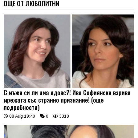
ОЩЕ ОТ ЛЮБОПИТНИ
С мъжа си ли има ядове?! Ива Софиянска взриви
мрежата със странно признание! (още
подробности)
08 Aug 19:40
0
3318