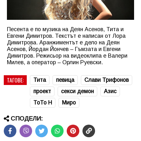
Песента е по музика на Деян Асенов, Тита и
Евгени Димитров. Текстът е написан от Лора
Димитрова. Аранжиментът е дело на Деян
Асенов, Йордан Йончев – Гъмзата и Евгени
Димитров. Режисьор на видеоклипа е Валери
Милев, а оператор – Орлин Руевски.
ТАГОВЕ:
Тита
певица
Слави Трифонов
проект
секси демон
Азис
ТоТо Н
Миро
СПОДЕЛИ: