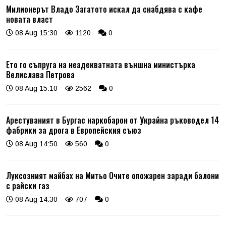
Милионерът Владо Загатото искал да снабдява с кафе
новата власт
08 Aug 15:30
1120
0
Ето го съпруга на неадекватната външна министърка
Велислава Петрова
08 Aug 15:10
2562
0
Арестуваният в Бургас наркобарон от Украйна ръководел 14
фабрики за дрога в Европейския съюз
08 Aug 14:50
560
0
Луксозният майбах на Митьо Очите опожарен заради балони
с райски газ
08 Aug 14:30
707
0