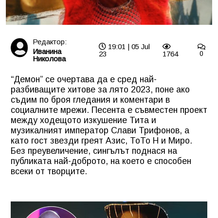
Редактор:
19:01 | 05 Jul
Иванина
23
1764
0
Николова
“Демон” се очертава да е сред най-
разбиващите хитове за лято 2023, поне ако
съдим по броя гледания и коментари в
социалните мрежи. Песента е съвместен проект
между ходещото изкушение Тита и
музикалният император Слави Трифонов, а
като гост звезди греят Азис, ТоТо Н и Миро.
Без преувеличение, сингълът поднася на
публиката най-доброто, на което е способен
всеки от творците.