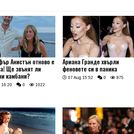
ър Анистън отново е
Ариана Гранде хвърли
а! Ще звънят ли
феновете си в паника
ни камбани?
07 Aug 15:52
0
875
 16:20
0
1022