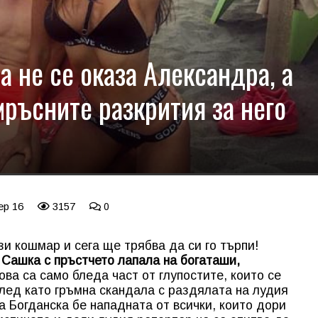
а не се оказа Александра, а
мръсните разкрития за него
ep 16
3157
0
и кошмар и сега ще трябва да си го търпи!
 Сашка с пръстчето лапала на богаташи,
ова са само бледа част от глупостите, които се
лед като гръмна скандала с раздялата на лудия
а Богданска бе нападната от всички, които дори