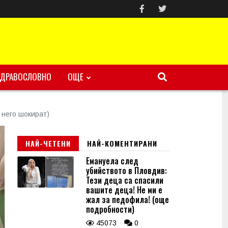
ЗДРАВОСЛОВНО
ОЩЕ
 него шокират)
НАЙ-ЧЕТЕНИ
НАЙ-КОМЕНТИРАНИ
Емануела след
убийството в Пловдив:
Тези деца са спасили
вашите деца! Не ми е
жал за педофила! (още
подробности)
45073
0