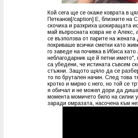
Кой сега ще се окаже коврата в ця
Петканов[/caption] Е, близките на
скочиха и разкриха шокиращата ист
май въпросната ковра не е Алекс, 
се възползва от парите на жената
покриваше всички сметки като жив
го заведе на почивка в Ибиса като
неблагодарник ще й петни името", 
са убедени, че истината съвсем ск
стъжни. Защото щяло да се разбере
то по брутален начин. След това т
кротко и мирно с него, но той се 
я обичал и не можел дори да диша 
момента момичето било на силни у
заради омразата, насочена към нея