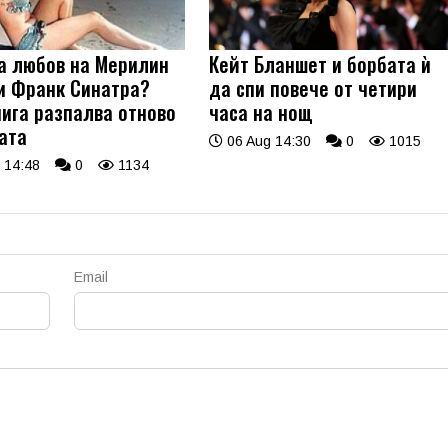
а любов на Мерилин
Кейт Бланшет и борбата ѝ
и Франк Синатра?
да спи повече от четири
нига разпалва отново
часа на нощ
ата
06 Aug 14:30
0
1015
 14:48
0
1134
Email