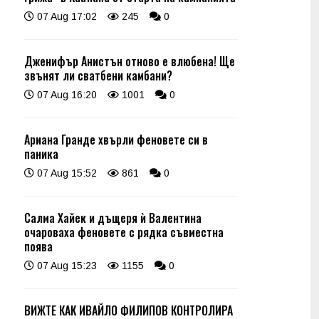
07 Aug 17:02
245
0
Дженифър Анистън отново е влюбена! Ще
звънят ли сватбени камбани?
07 Aug 16:20
1001
0
Ариана Гранде хвърли феновете си в
паника
07 Aug 15:52
861
0
Салма Хайек и дъщеря ѝ Валентина
очароваха феновете с рядка съвместна
поява
07 Aug 15:23
1155
0
ВИЖТЕ КАК ИВАЙЛО ФИЛИПОВ КОНТРОЛИРА