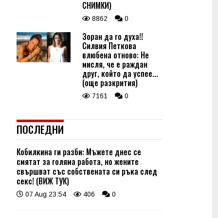
СНИМКИ)
8862
0
Зоран да го духа!!
Силвия Петкова
влюбена отново: Не
мисля, че е раждан
друг, който да успее...
(още разкрития)
7161
0
ПОСЛЕДНИ
Кобилкина ги разби: Мъжете днес се
смятат за голяма работа, но жените
свършват със собствената си ръка след
секс! (ВИЖ ТУК)
07 Aug 23:54
406
0