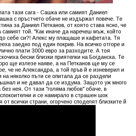
лата тази сага - Сашка или самият Даниел
 Сашка с пръстчето обаче не издържат повече. Те
ина за Даниел Петканов, от която става ясно, че
а самият той. "Как иначе да наречеш мъж, който
 до себе си?! Алекс му плащаше и кафетата. Тя
ееха заедно под един покрив. На всичко отгоре и
 лично плати 3000 евро за разходите. А тоя
скочиха бесни близки приятелки на Богданска. Те
оро ще излезе наяве, а на Петканов ще му се
, че не Александра, а той пръв й е изневерил и
я на няколко пъти се опитала да се раздели
тръшнал и не давал да се издума. Защото уж много
без нея. От тази "голяма любов" обаче, в
спокоителни и се намирало в страшен шок
 от всички страни, огорчено споделят близките й