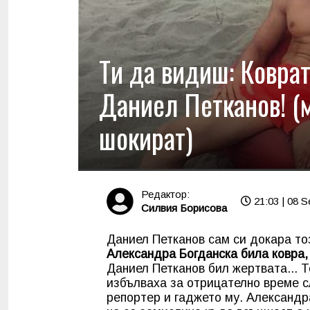
Ти да видиш: Коврат
Даниел Петканов! (
шокират)
Редактор:
21:03 | 08 S
Силвия Борисова
Даниел Петканов сам си докара тоз
Александра Богданска била ковра,
Даниел Петканов бил жертвата... Т
избълваха за отрицателно време с
репортер и гаджето му. Александр