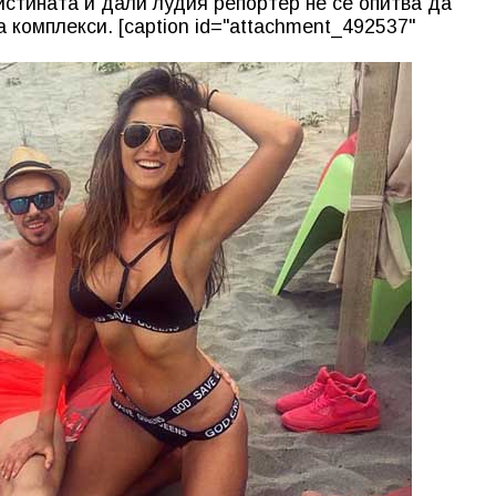
истината и дали лудия репортер не се опитва да
а комплекси. [caption id="attachment_492537"