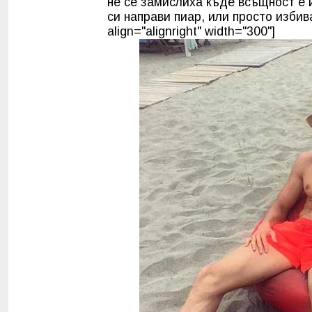
не се замислиха къде всъщност е 
си направи пиар, или просто избив
align="alignright" width="300"]