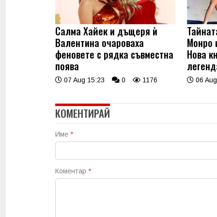
Салма Хайек и дъщеря ѝ
Тайнат
Валентина очароваха
Монро 
феновете с рядка съвместна
Нова к
поява
легенд
07 Aug 15:23
0
1176
06 Aug
КОМЕНТИРАЙ
Име
*
Коментар
*