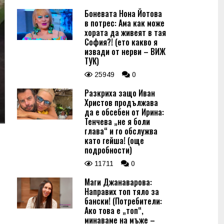
Боневата Нона Йотова
в потрес: Ама как може
хората да живеят в тая
София?! (ето какво я
извади от нерви – ВИЖ
ТУК)
25949
0
Разкриха защо Иван
Христов продължава
да е обсебен от Ирина:
Тенчева „не я боли
глава“ и го обслужва
като гейша! (още
подробности)
11711
0
Маги Джанаварова:
Направих топ тяло за
бански! (Потребители:
Ако това е „топ“,
минаваме на мъже –