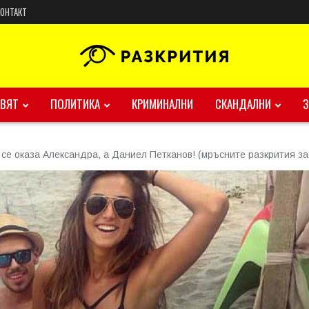
КОНТАКТ
ВЯТ
ПОЛИТИКА
КРИМИНАЛНИ
СКАНДАЛНИ
 се оказа Александра, а Даниел Петканов! (мръсните разкрития за