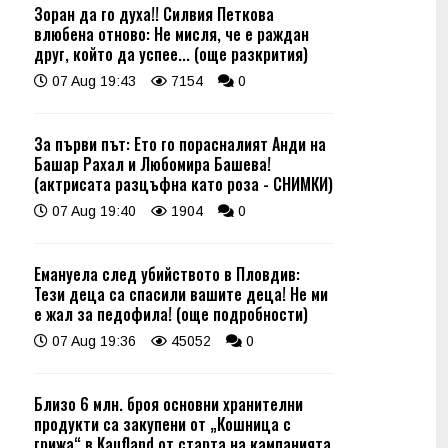
Зоран да го духа!! Силвия Петкова
влюбена отново: Не мисля, че е раждан
друг, който да успее... (още разкрития)
07 Aug 19:43
7154
0
За първи път: Ето го порасналият Анди на
Башар Рахал и Любомира Башева!
(актрисата разцъфна като роза - СНИМКИ)
07 Aug 19:40
1904
0
Емануела след убийството в Пловдив:
Тези деца са спасили вашите деца! Не ми
е жал за педофила! (още подробности)
07 Aug 19:36
45052
0
Близо 6 млн. броя основни хранителни
продукти са закупени от „Кошница с
грижа“ в Kaufland от старта на кампанията