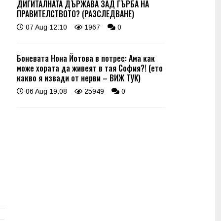
ДИГИТАЛНАТА ДЪРЖАВА ЗАД ГЪРБА НА
ПРАВИТЕЛСТВОТО? (РАЗСЛЕДВАНЕ)
07 Aug 12:10
1967
0
Боневата Нона Йотова в потрес: Ама как
може хората да живеят в тая София?! (ето
какво я извади от нерви – ВИЖ ТУК)
06 Aug 19:08
25949
0