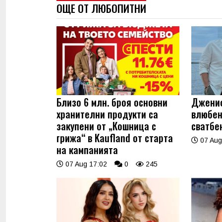
ОЩЕ ОТ ЛЮБОПИТНИ
Близо 6 млн. броя основни
Джениф
хранителни продукти са
влюбен
закупени от „Кошница с
сватбе
грижа“ в Kaufland от старта
07 Aug
на кампанията
07 Aug 17:02
0
245