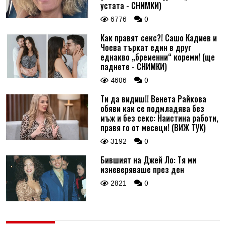
устата - СНИМКИ)
6776
0
Как правят секс?! Сашо Кадиев и
Чоева търкат един в друг
еднакво „бременни“ кореми! (ще
паднете - СНИМКИ)
4606
0
Ти да видиш!! Венета Райкова
обяви как се подмладява без
мъж и без секс: Наистина работи,
правя го от месеци! (ВИЖ ТУК)
3192
0
Бившият на Джей Ло: Тя ми
изневеряваше през ден
2821
0