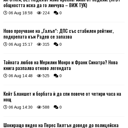
общността иска да го линчува – ВИЖ ТУК)
06 Aug 18:58
224
0
Ново проучване на „Галъп“: ДПС със стабилен рейтинг,
подкрепата към Радев се запазва
06 Aug 15:17
315
0
Тайната любов на Мерилин Монро и Франк Синатра? Нова
книга разпалва отново легендата
06 Aug 14:48
525
0
Кейт Бланшет и борбата ѝ да спи повече от четири часа на
нощ
06 Aug 14:30
588
0
Шокиращо видео на Перес Хилтън доведе до полицейска