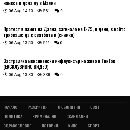
намеса в дома му в Маями
06 Aug 14:10
581
0
Протест в памет на Даяна, загинала на Е-79, в деня, в който
трябваше да е сватбата ѝ (снимки)
06 Aug 13:50
511
0
Застреляха мексикански инфлуенсър на живо в ТикТок
(ЕКСКЛУЗИВНО ВИДЕО)
06 Aug 13:30
336
0
НАЧАЛО
РАЗКРИТИЯ
ЛЮБОПИТНИ
СВЯТ
ПОЛИТИКА
КРИМИНАЛНИ
СКАНДАЛНИ
ЗДРАВОСЛОВНО
ИСТОРИЯ
КИНО
СПОРТ