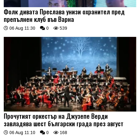
Фолк дивата Преслава унизи охранител пред
препълнен клуб във Варна
06 Aug 11:30
0
539
Прочутият оркестър на Джузепе Верди
завладява шест български града през август
06 Aug 11:10
0
168