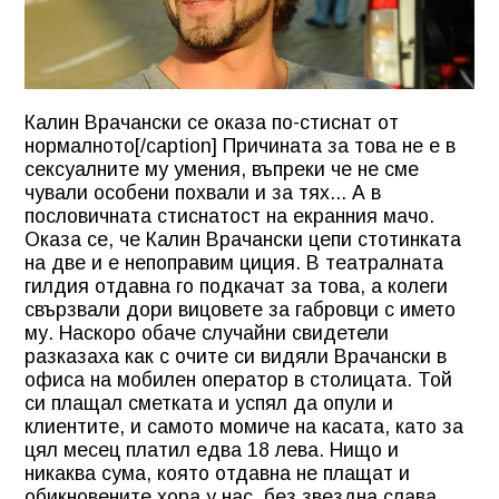
Калин Врачански се оказа по-стиснат от
нормалното[/caption] Причината за това не е в
сексуалните му умения, въпреки че не сме
чували особени похвали и за тях... А в
пословичната стиснатост на екранния мачо.
Оказа се, че Калин Врачански цепи стотинката
на две и е непоправим циция. В театралната
гилдия отдавна го подкачат за това, а колеги
свързвали дори вицовете за габровци с името
му. Наскоро обаче случайни свидетели
разказаха как с очите си видяли Врачански в
офиса на мобилен оператор в столицата. Той
си плащал сметката и успял да опули и
клиентите, и самото момиче на касата, като за
цял месец платил едва 18 лева. Нищо и
никаква сума, която отдавна не плащат и
обикновените хора у нас, без звездна слава.