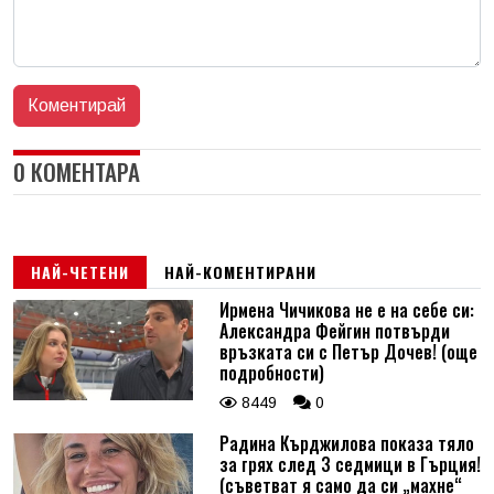
0 КОМЕНТАРА
НАЙ-ЧЕТЕНИ
НАЙ-КОМЕНТИРАНИ
Ирмена Чичикова не е на себе си:
Александра Фейгин потвърди
връзката си с Петър Дочев! (още
подробности)
8449
0
Радина Кърджилова показа тяло
за грях след 3 седмици в Гърция!
(съветват я само да си „махне“