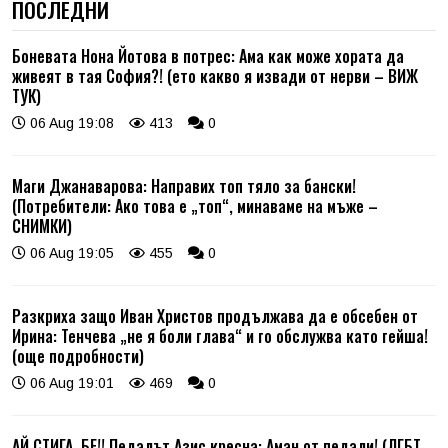
ПОСЛЕДНИ
Боневата Нона Йотова в потрес: Ама как може хората да
живеят в тая София?! (ето какво я извади от нерви – ВИЖ
ТУК)
06 Aug 19:08
413
0
Маги Джанаварова: Направих топ тяло за бански!
(Потребители: Ако това е „топ“, минаваме на мъже –
СНИМКИ)
06 Aug 19:05
455
0
Разкриха защо Иван Христов продължава да е обсебен от
Ирина: Тенчева „не я боли глава“ и го обслужва като гейша!
(още подробности)
06 Aug 19:01
469
0
АЙ СТИГА, БЕ!! Педалът Азис кресна: Аман от педали! (ЛГБТ