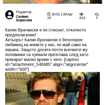
Редактор:
20:01 | 09 Apr
Силвия
18
819
0
Борисова
Калин Врачански е по-стиснат, отколкото
предполагахме!
Актьорът Калин Врачански е безспорен
любимец на жените у нас, но май само на
екрана. Защото досега почти всичките му
половинки са хуквали презглава след като
прекарат малко време с него. [caption
id="attachment_548485" align="aligncenter"
width="300"]