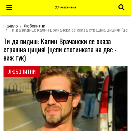
Начало
Любопитни
Ти да видиш: Калин Врачански се оказа страшна циция! (цепи 
Ти да видиш: Калин Врачански се оказа
страшна циция! (цепи стотинката на две -
виж тук)
ЛЮБОПИТНИ