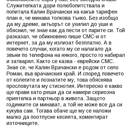
Служителката дори полюбопитствала и
попитала Калин Врачански на какъв тарифен
план е, че минава толкова тънко. Без изобщо
да му дреме, актьорът се ухилил до уши и
обяснил, че знае как да пести от парите си. Той
разказал, че обикновено пише СМС-и от
интернет, за да му излизат безплатно. А в
повечето случаи, когато му се налагало да
звъни по телефона на някого, просто го набирал
и затварял. Както се казва - еврейски СМС.
Знае се, че Калин Врачански е родом от село
Роман, във врачанския край. И според повечето
от колегите и познатите му, това обяснява
прословутата му стиснотия. Интересно е какво
ще прави като реши да си намери сериозна
приятелка и партньор в живота. Защото
годинките си минават, а той не може все да си
кукува сам. Тогава обаче ще му се наложи
малко да поотпусне кесията, коментират
източниците.