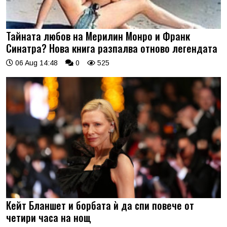
Тайната любов на Мерилин Монро и Франк
Синатра? Нова книга разпалва отново легендата
06 Aug 14:48
0
525
Кейт Бланшет и борбата ѝ да спи повече от
четири часа на нощ