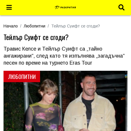
Начало
Любопитни
Тейлър Суифт се сгоди?
Тейлър Суифт се сгоди?
Травис Келсе и Тейлър Суифт са „тайно
ангажирани“, след като тя изпълнява „загадъчна“
песен по време на турнето Eras Tour
ЛЮБОПИТНИ