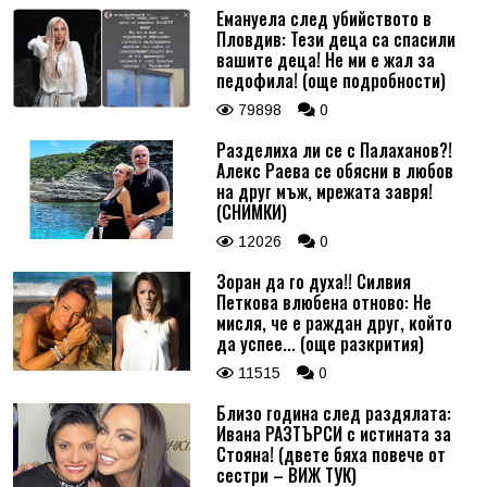
Емануела след убийството в
Пловдив: Тези деца са спасили
вашите деца! Не ми е жал за
педофила! (още подробности)
79898
0
Разделиха ли се с Палаханов?!
Алекс Раева се обясни в любов
на друг мъж, мрежата завря!
(СНИМКИ)
12026
0
Зоран да го духа!! Силвия
Петкова влюбена отново: Не
мисля, че е раждан друг, който
да успее... (още разкрития)
11515
0
Близо година след раздялата:
Ивана РАЗТЪРСИ с истината за
Стояна! (двете бяха повече от
сестри – ВИЖ ТУК)