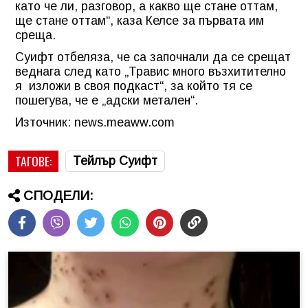
като че ли, разговор, а какво ще стане оттам,
ще стане оттам“, каза Келсе за първата им
среща.
Суифт отбеляза, че са започнали да се срещат
веднага след като „Травис много възхитително
я изложи в своя подкаст“, за който тя се
пошегува, че е „адски метален“.
Източник: news.meaww.com
ТАГОВЕ:
Тейлър Суифт
СПОДЕЛИ: