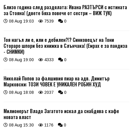
Близо година след раздялата: Ивана РАЗТЪРСИ с истината
за Стояна! (двете бяха повече от сестри – ВИЖ ТУК)
08 Aug 19:03
7539
0
Тоя нагъл ли е, или е дебилен?!? Синковецът на Тони
Стораро шпори без книжка в Слънчака! (Емрах е за пандиза
- СНИМКИ)
08 Aug 19:00
4333
0
Николай Попов за фалшивия пиар на адв. Димитър
Марковски: ТОЗИ ЧОВЕК Е УНИКАЛЕН РОБИН ХУД
08 Aug 18:08
2037
0
Милионерът Владо Загатото искал да снабдява с кафе
новата власт
08 Aug 15:30
1176
0