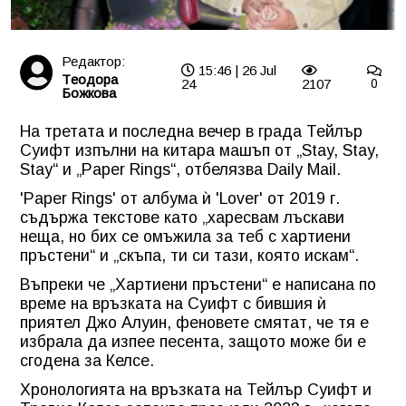
Редактор:
15:46 | 26 Jul
Tеодора
24
2107
0
Божкова
На третата и последна вечер в града Тейлър
Суифт изпълни на китара машъп от „Stay, Stay,
Stay“ и „Paper Rings“, отбелязва Daily Mail.
'Paper Rings' от албума ѝ 'Lover' от 2019 г.
съдържа текстове като „харесвам лъскави
неща, но бих се омъжила за теб с хартиени
пръстени“ и „скъпа, ти си тази, която искам“.
Въпреки че „Хартиени пръстени“ е написана по
време на връзката на Суифт с бившия ѝ
приятел Джо Алуин, феновете смятат, че тя е
избрала да изпее песента, защото може би е
сгодена за Келсе.
Хронологията на връзката на Тейлър Суифт и