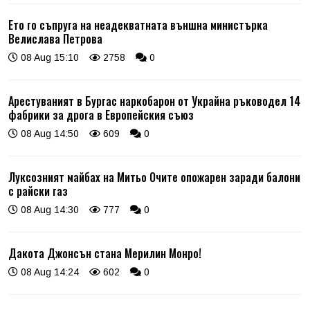
Ето го съпруга на неадекватната външна министърка
Велислава Петрова
08 Aug 15:10
2758
0
Арестуваният в Бургас наркобарон от Украйна ръководел 14
фабрики за дрога в Европейския съюз
08 Aug 14:50
609
0
Луксозният майбах на Митьо Очите опожарен заради балони
с райски газ
08 Aug 14:30
777
0
Дакота Джонсън стана Мерилин Монро!
08 Aug 14:24
602
0