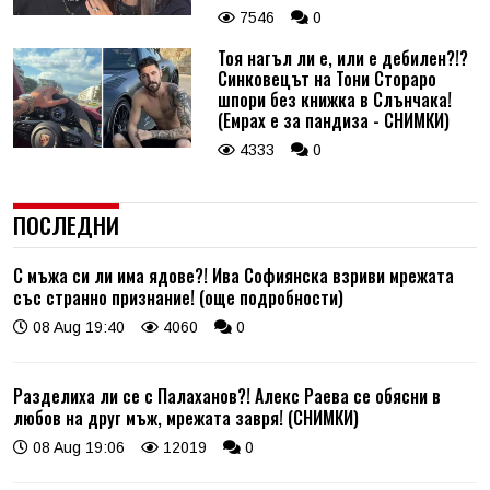
7546
0
Тоя нагъл ли е, или е дебилен?!?
Синковецът на Тони Стораро
шпори без книжка в Слънчака!
(Емрах е за пандиза - СНИМКИ)
4333
0
ПОСЛЕДНИ
С мъжа си ли има ядове?! Ива Софиянска взриви мрежата
със странно признание! (още подробности)
08 Aug 19:40
4060
0
Разделиха ли се с Палаханов?! Алекс Раева се обясни в
любов на друг мъж, мрежата завря! (СНИМКИ)
08 Aug 19:06
12019
0