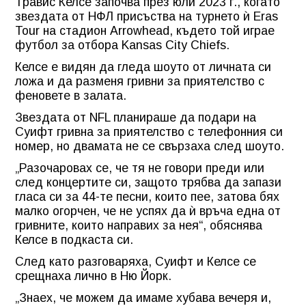
Травис Келсе започва през юли 2023 г., когато
звездата от НФЛ присъства на турнето ѝ Eras
Tour на стадион Arrowhead, където той играе
футбол за отбора Kansas City Chiefs.
Келсе е видян да гледа шоуто от личната си
ложа и да разменя гривни за приятелство с
феновете в залата.
Звездата от NFL планираше да подари на
Суифт гривна за приятелство с телефонния си
номер, но двамата не се свързаха след шоуто.
„Разочаровах се, че тя не говори преди или
след концертите си, защото трябва да запази
гласа си за 44-те песни, които пее, затова бях
малко огорчен, че не успях да ѝ връча една от
гривните, които направих за нея“, обяснява
Келсе в подкаста си.
След като разговаряха, Суифт и Келсе се
срещнаха лично в Ню Йорк.
„Знаех, че можем да имаме хубава вечеря и,