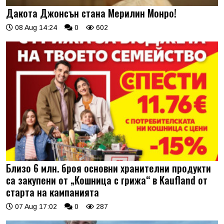
Дакота Джонсън стана Мерилин Монро!
08 Aug 14:24
0
602
Близо 6 млн. броя основни хранителни продукти
са закупени от „Кошница с грижа“ в Kaufland от
старта на кампанията
07 Aug 17:02
0
287