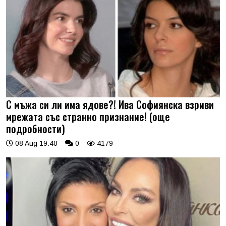
С мъжа си ли има ядове?! Ива Софиянска взриви
мрежата със странно признание! (още
подробности)
08 Aug 19:40
0
4179