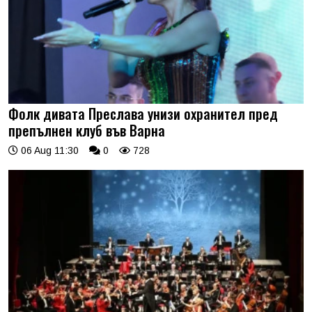
Фолк дивата Преслава унизи охранител пред
препълнен клуб във Варна
06 Aug 11:30
0
728