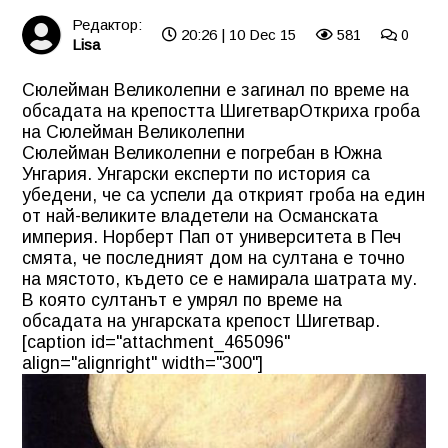
Редактор:
20:26 | 10 Dec 15
581
0
Lisa
Сюлейман Великолепни е загинал по време на
обсадата на крепостта Шигетвар
Откриха гроба
на Сюлейман Великолепни
Сюлейман Великолепни е погребан в Южна
Унгария. Унгарски експерти по история са
убедени, че са успели да открият гроба на един
от най-великите владетели на Османската
империя. Норберт Пап от университета в Печ
смята, че последният дом на султана е точно
на мястото, където се е намирала шатрата му.
В която султанът е умрял по време на
обсадата на унгарската крепост Шигетвар.
[caption id="attachment_465096"
align="alignright" width="300"]