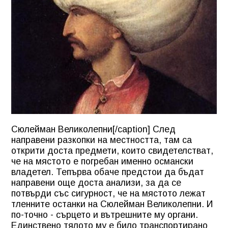
Сюлейман Великолепни[/caption] След
направени разкопки на местността, там са
открити доста предмети, които свидетелстват,
че на мястото е погребан именно османски
владетел. Тепърва обаче предстои да бъдат
направени още доста анализи, за да се
потвърди със сигурност, че на мястото лежат
тленните останки на Сюлейман Великолепни. И
по-точно - сърцето и вътрешните му органи.
Единствено тялото му е било транспортирано