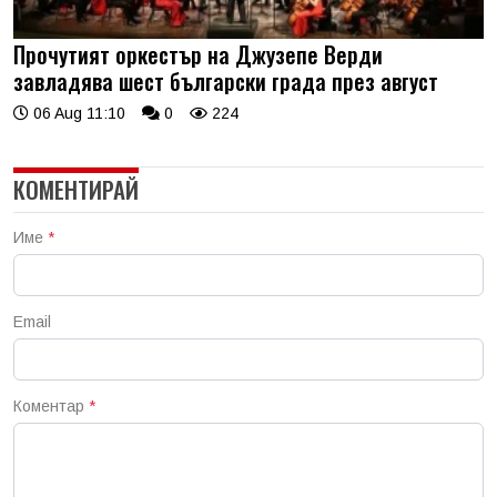
Прочутият оркестър на Джузепе Верди
завладява шест български града през август
06 Aug 11:10
0
224
КОМЕНТИРАЙ
Име
*
Email
Коментар
*