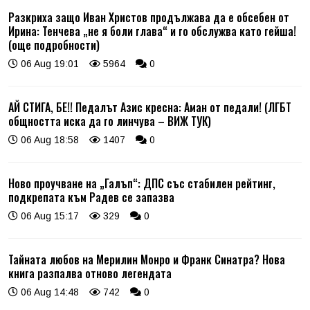
Разкриха защо Иван Христов продължава да е обсебен от
Ирина: Тенчева „не я боли глава“ и го обслужва като гейша!
(още подробности)
06 Aug 19:01
5964
0
АЙ СТИГА, БЕ!! Педалът Азис кресна: Аман от педали! (ЛГБТ
общността иска да го линчува – ВИЖ ТУК)
06 Aug 18:58
1407
0
Ново проучване на „Галъп“: ДПС със стабилен рейтинг,
подкрепата към Радев се запазва
06 Aug 15:17
329
0
Тайната любов на Мерилин Монро и Франк Синатра? Нова
книга разпалва отново легендата
06 Aug 14:48
742
0