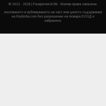
© 2013 - 2026 | Разкрития.КОМ - Всички права запазени.
зползването и публикуването на част или цялото съдържание
на Razkritia.com без разрешение на Асмара ЕООД е
забранено.