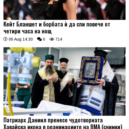
Кейт Бланшет и борбата ѝ да спи повече от
четири часа на нощ
06 Aug 14:30
0
714
Патриарх Даниил пренесе чудотворната
Хавайска икона в реанимациите на ВМА (снимки)