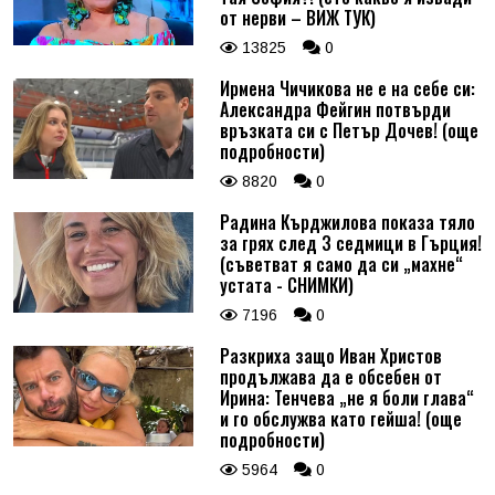
от нерви – ВИЖ ТУК)
13825
0
Ирмена Чичикова не е на себе си:
Александра Фейгин потвърди
връзката си с Петър Дочев! (още
подробности)
8820
0
Радина Кърджилова показа тяло
за грях след 3 седмици в Гърция!
(съветват я само да си „махне“
устата - СНИМКИ)
7196
0
Разкриха защо Иван Христов
продължава да е обсебен от
Ирина: Тенчева „не я боли глава“
и го обслужва като гейша! (още
подробности)
5964
0