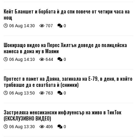
Кейт Бланшет и борбата ѝ да спи повече от четири часа на
нощ
06 Aug 14:30
707
0
Шокиращо видео на Перес Хилтън доведе до полицейска
намеса в дома му в Маями
06 Aug 14:10
644
0
Протест в памет на Даяна, загинала на Е-79, в деня, в който
трябваше да е сватбата ѝ (снимки)
06 Aug 13:50
763
0
Застреляха мексикански инфлуенсър на живо в ТикТок
(ЕКСКЛУЗИВНО ВИДЕО)
06 Aug 13:30
406
0