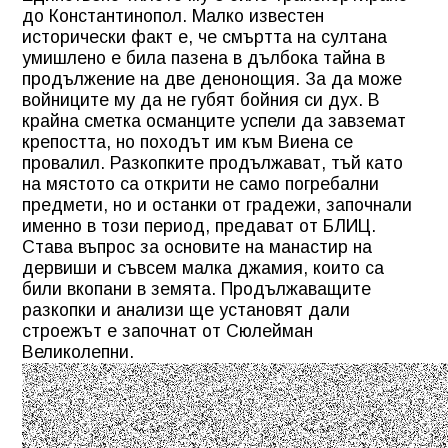
до Константинопол. Малко известен
исторически факт е, че смъртта на султана
умишлено е била пазена в дълбока тайна в
продължение на две денонощия. За да може
войниците му да не губят бойния си дух. В
крайна сметка османците успели да завземат
крепостта, но походът им към Виена се
провалил. Разкопките продължават, тъй като
на мястото са открити не само погребални
предмети, но и останки от градежи, започнали
именно в този период, предават от БЛИЦ.
Става въпрос за основите на манастир на
дервиши и съвсем малка джамия, които са
били вкопани в земята. Продължаващите
разкопки и анализи ще установят дали
строежът е започнат от Сюлейман
Великолепни.