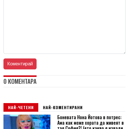
0 КОМЕНТАРА
НАЙ-ЧЕТЕНИ
НАЙ-КОМЕНТИРАНИ
Боневата Нона Йотова в потрес:
Ама как може хората да живеят в
тая София?! (ето какво я извади