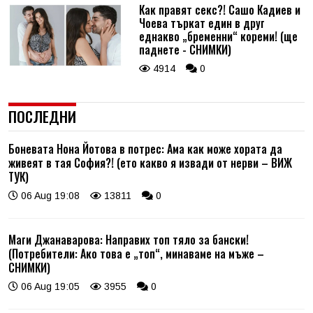
Как правят секс?! Сашо Кадиев и
Чоева търкат един в друг
еднакво „бременни“ кореми! (ще
паднете - СНИМКИ)
4914
0
ПОСЛЕДНИ
Боневата Нона Йотова в потрес: Ама как може хората да
живеят в тая София?! (ето какво я извади от нерви – ВИЖ
ТУК)
06 Aug 19:08
13811
0
Маги Джанаварова: Направих топ тяло за бански!
(Потребители: Ако това е „топ“, минаваме на мъже –
СНИМКИ)
06 Aug 19:05
3955
0