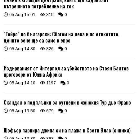
вътрешното потребление на ток
05 Aug 15:01
315
0
"Тойро" по български: Сбогом на лева и по етикетите,
цените вече ще са само в евро
05 Aug 14:30
826
0
Издирваният от Интерпол за убийството на Стоян Балтов
проговори от Южна Африка
05 Aug 14:10
1197
0
Скандал с подплънки за сутиени в женския Тур дьо Франс
05 Aug 13:50
679
0
Шофьор паркира джипа си на плажа в Свети Влас (снимки)
05 Aug 13:30
868
0