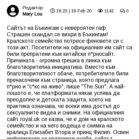
Редактор:
18:23 | 18 Feb 20
1141
0
Mary Lou
Сайтът на Бъкингам с невероятен гаф
Страшен скандал се вихри в Бъкингам!
Кралското семейство потресе феновете си с
този акт. Посетители на официалния им сайт са
били препратени към китайски п*рносайт.
Причината - огромна грешка в линка към
благотворителна инициатива. Вместо към
благотворителност обаче, потребителите били
пренасочени към страница, която предлага
п*рно и "с*кс на живо", пише "The Sun". А най-
лошото е, че платформата някак успява да
преодолее и детската защита, което на
практика означава, че всеки има достъп до
сексуалните видеа и снимки. На официалния
сайт royal.uk се казва, че е дом на кралското
семейство и на него водеща е снимка на
кралица Елизабет Втора и принц Филип. Освен
информация за кралските особи, сайтът