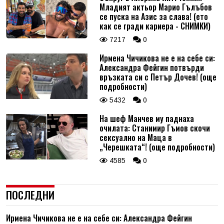
Младият актьор Марио Гълъбов
се пуска на Азис за слава! (ето
как се гради кариера - СНИМКИ)
7217
0
Ирмена Чичикова не е на себе си:
Александра Фейгин потвърди
връзката си с Петър Дочев! (още
подробности)
5432
0
На шеф Манчев му паднаха
очилата: Станимир Гъмов скочи
сексуално на Маца в
„Черешката“! (още подробности)
4585
0
ПОСЛЕДНИ
Ирмена Чичикова не е на себе си: Александра Фейгин