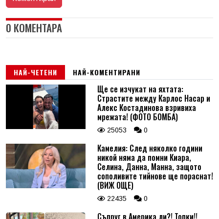
0 КОМЕНТАРА
НАЙ-ЧЕТЕНИ
НАЙ-КОМЕНТИРАНИ
Ще се изчукат на яхтата:
Страстите между Карлос Насар и
Алекс Костадинова взривиха
мрежата! (ФОТО БОМБА)
25053
0
Камелия: След няколко години
никой няма да помни Киара,
Селина, Данна, Манна, защото
сополивите тийнове ще пораснат!
(ВИЖ ОЩЕ)
22435
0
Съпруг в Америка ли?! Топки!!