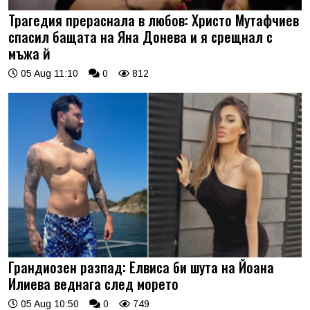
Трагедия прераснала в любов: Христо Мутафчиев
спасил бащата на Яна Донева и я срещнал с
мъжа й
05 Aug 11:10
0
812
Грандиозен разпад: Елвиса би шута на Йоана
Илиева веднага след морето
05 Aug 10:50
0
749