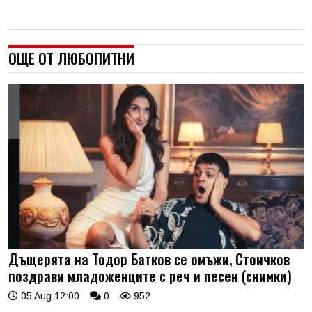
ОЩЕ ОТ ЛЮБОПИТНИ
Дъщерята на Тодор Батков се омъжи, Стоичков
поздрави младоженците с реч и песен (снимки)
05 Aug 12:00
0
952