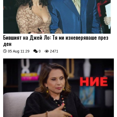
Бившият на Джей Ло: Тя ми изневеряваше през
ден
05 Aug 11:29
0
2471