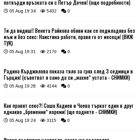
потвърди връзката си с Петър Дочев! (още подробности)
05 Aug 19:34
5432
0
Ти да видиш!! Венета Райкова обяви как се подмладява без
мъж и без секс: Наистина работи, правя го от месеци! (ВИЖ
ТУК)
05 Aug 19:31
2170
0
Радина Кърджилова показа тяло за грях след 3 седмици в
Гърция! (съветват я само да си „махне“ устата - СНИМКИ)
05 Aug 19:28
4144
0
Как правят секс?! Сашо Кадиев и Чоева търкат един в друг
еднакво „бременни“ кореми! (ще паднете - СНИМКИ)
05 Aug 19:24
3115
0
Имаме въглищни централи, които ще задоволят