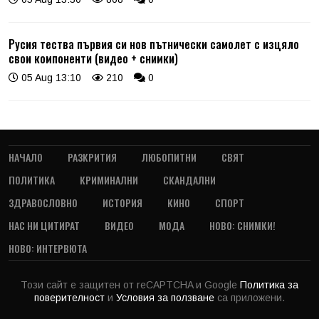
Русия тества първия си нов пътнически самолет с изцяло
свои компоненти (видео + снимки)
05 Aug 13:10
210
0
НАЧАЛО
РАЗКРИТИЯ
ЛЮБОПИТНИ
СВЯТ
ПОЛИТИКА
КРИМИНАЛНИ
СКАНДАЛНИ
ЗДРАВОСЛОВНО
ИСТОРИЯ
КИНО
СПОРТ
НАС НИ ЦИТИРАТ
ВИДЕО
МОДА
НОВО: СНИМКИ!
НОВО: ИНТЕРВЮТА
Този сайт е защитен от reCAPTCHA и Google
Политика за
поверителност
и
Условия за ползване
са приложени.