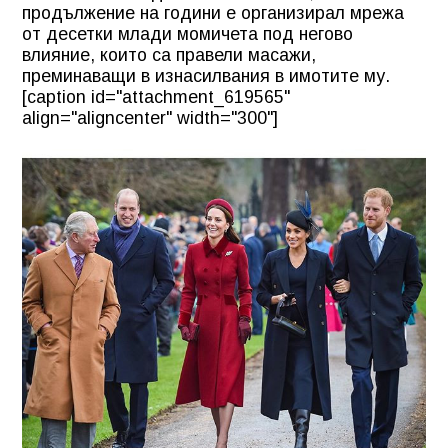
продължение на години е организирал мрежа
от десетки млади момичета под негово
влияние, които са правели масажи,
преминаващи в изнасилвания в имотите му.
[caption id="attachment_619565"
align="aligncenter" width="300"]