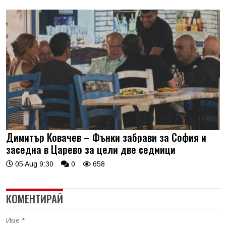
Димитър Ковачев – Фънки забрави за София и
заседна в Царево за цели две седмици
05 Aug 9:30
0
658
КОМЕНТИРАЙ
Име
*