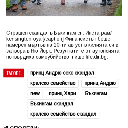
Страшен скандал в Бъкингам сн. Инстаграм/
kensingtonroyal[/caption] Финансистът беше
намерен мъртъв на 10-ти август в килията си в
затвора в Ню Йорк. Резултатите от аутопсията
потвърдиха самоубийство, пише life.dir.bg.
ТАГОВЕ:
принц Андрю секс скандал
кралско семейство
принц Андрю
new
принц Хари
Бъкингам
Бъкингам скандал
кралско семейство скандал