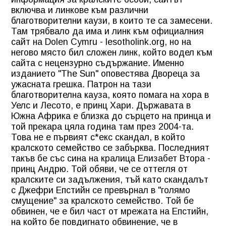
включва и линкове към различни
благотворителни каузи, в които те са замесени.
Там трябвало да има и линк към официалния
сайт на Dolen Cymru - lesotholink.org, но на
негово място бил сложен линк, който водел към
сайта с нецензурно съдържание. Именно
изданието "The Sun" оповестява Двореца за
ужасната грешка. Патрон на тази
благотворителна кауза, която помага на хора в
Уелс и Лесото, е принц Хари. Държавата в
Южна Африка е близка до сърцето на принца и
той прекара цяла година там през 2004-та.
Това не е първият с*екс скандал, в който
кралското семейство се забърква. Последният
такъв бе със сина на кралица Елизабет Втора -
принц Андрю. Той обяви, че се оттегля от
кралските си задължения, тъй като скандалът
с Джефри Епстийн се превърнал в "голямо
смущение" за кралското семейство. Той бе
обвинен, че е бил част от мрежата на Епстийн,
на който бе повдигнато обвинение, че в