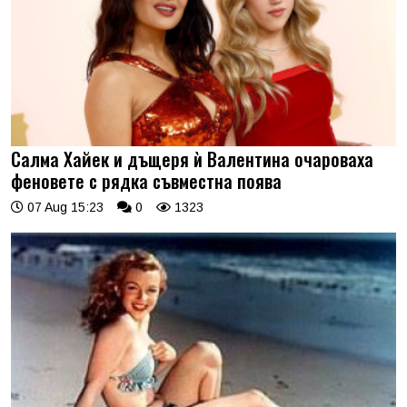
Салма Хайек и дъщеря ѝ Валентина очароваха
феновете с рядка съвместна поява
07 Aug 15:23
0
1323