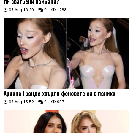
ли сватбени камбани?
07 Aug 16:20
0
1288
Ариана Гранде хвърли феновете си в паника
07 Aug 15:52
0
987