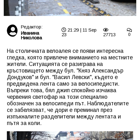
Редактор:
21:29 | 11 Sep
Иванина
23
27713
0
Николова
На столичната велоалея се появи интересна
гледка, която привлече вниманието на местните
жители. Ситуацията се разиграва на
кръстовището между бул. "Княз Александър
Дондуков" и бул. "Васил Левски", където е
предвидена лента само за велосипедисти.
Въпреки това, бял джип спокойно изчаква
червения светофар на този специално
обозначен за велосипеди път. Наблюдателите
се забелязват, че дори е преминал през
изпъкналите разделители между лентата и
пътя за коли.