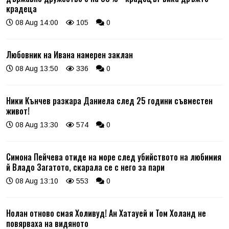
крадеца
08 Aug 14:00
105
0
Любовник на Ивана намерен заклан
08 Aug 13:50
336
0
Ники Кънчев разкара Даниела след 25 години съвместен
живот!
08 Aug 13:30
574
0
Симона Пейчева отиде на море след убийството на любимия
й Владо Загатото, скарала се с него за пари
08 Aug 13:10
553
0
Нолан отново смая Холивуд! Ан Хатауей и Том Холанд не
повярваха на видяното