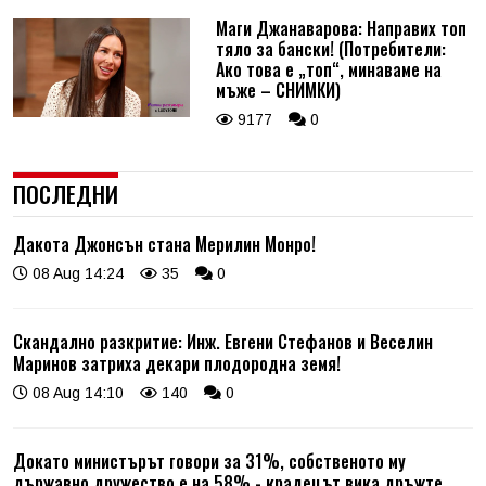
Маги Джанаварова: Направих топ
тяло за бански! (Потребители:
Ако това е „топ“, минаваме на
мъже – СНИМКИ)
9177
0
ПОСЛЕДНИ
Дакота Джонсън стана Мерилин Монро!
08 Aug 14:24
35
0
Скандално разкритие: Инж. Евгени Стефанов и Веселин
Маринов затриха декари плодородна земя!
08 Aug 14:10
140
0
Докато министърът говори за 31%, собственото му
държавно дружество е на 58% - крадецът вика дръжте