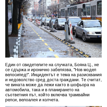
Един от свидетелите на случката, Бояна Ц., не
се сдържа и иронично забелязва, "Нов модел
велосипед!". Инцидентът е тема на разисквания
и недоволство сред доста граждани. Те считат,
че вината може да лежи както в шофьора на
автомобила, така и в планирането на
съответния път, който включва трамвайни
релси, велоалея и колчета.