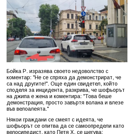
Бойка Р. изразява своето недоволство с
коментар: "Не се спряха да демонстрират, че
са над другите!". Още един свидетел, който
споделя за инцидента, разкрива, че шофьорът
на джипа е жена и коментира: "Това беше
демонстрация, просто завъртя волана и влезе
във велоалеята."
Някои граждани се смеят с идеята, че
шофьорът се опитва да се самоопредели като
велосипедист, като Петя Х. се шегува: