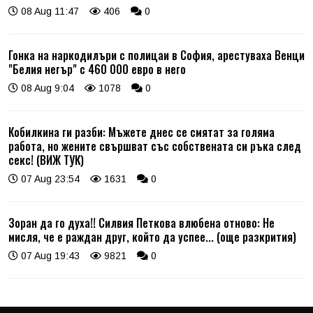
08 Aug 11:47
406
0
Гонка на наркодилъри с полицаи в София, арестуваха Венци
"Белия негър" с 460 000 евро в него
08 Aug 9:04
1078
0
Кобилкина ги разби: Мъжете днес се смятат за голяма
работа, но жените свършват със собствената си ръка след
секс! (ВИЖ ТУК)
07 Aug 23:54
1631
0
Зоран да го духа!! Силвия Петкова влюбена отново: Не
мисля, че е раждан друг, който да успее... (още разкрития)
07 Aug 19:43
9821
0