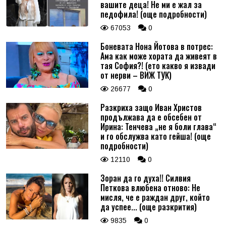
вашите деца! Не ми е жал за
педофила! (още подробности)
67053
0
Боневата Нона Йотова в потрес:
Ама как може хората да живеят в
тая София?! (ето какво я извади
от нерви – ВИЖ ТУК)
26677
0
Разкриха защо Иван Христов
продължава да е обсебен от
Ирина: Тенчева „не я боли глава“
и го обслужва като гейша! (още
подробности)
12110
0
Зоран да го духа!! Силвия
Петкова влюбена отново: Не
мисля, че е раждан друг, който
да успее... (още разкрития)
9835
0