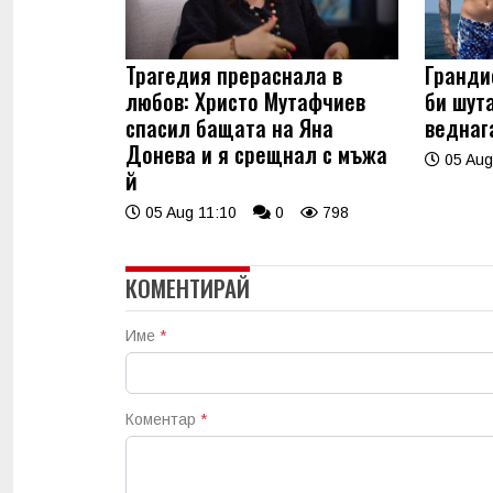
Трагедия прераснала в
Гранди
любов: Христо Мутафчиев
би шут
спасил бащата на Яна
веднаг
Донева и я срещнал с мъжа
05 Aug
й
05 Aug 11:10
0
798
КОМЕНТИРАЙ
Име
*
Коментар
*