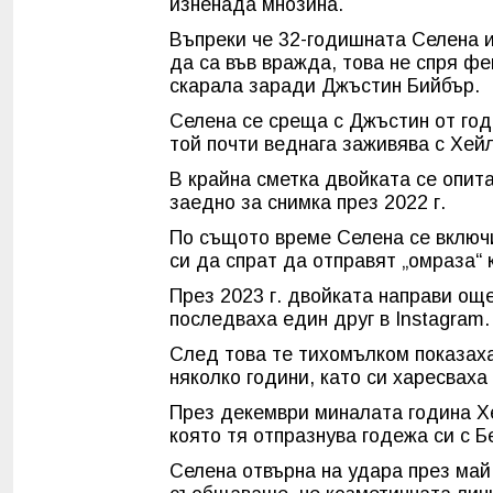
изненада мнозина.
Въпреки че 32-годишната Селена и
да са във вражда, това не спря фе
скарала заради Джъстин Бийбър.
Селена се среща с Джъстин от годи
той почти веднага заживява с Хей
В крайна сметка двойката се опит
заедно за снимка през 2022 г.
По същото време Селена се включ
си да спрат да отправят „омраза“ 
През 2023 г. двойката направи още
последваха един друг в Instagram.
След това те тихомълком показаха
няколко години, като си харесваха
През декември миналата година Хе
която тя отпразнува годежа си с Б
Селена отвърна на удара през май,