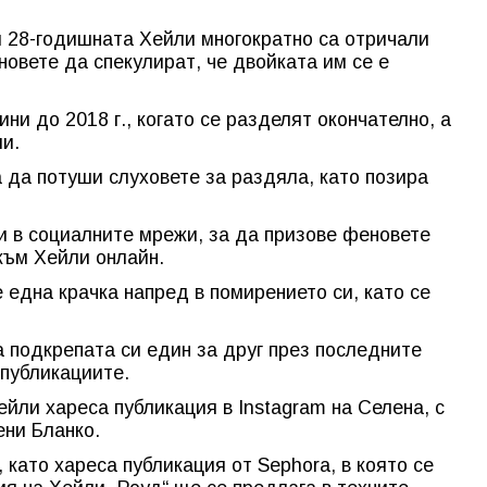
 28-годишната Хейли многократно са отричали
новете да спекулират, че двойката им се е
ни до 2018 г., когато се разделят окончателно, а
ли.
а да потуши слуховете за раздяла, като позира
и в социалните мрежи, за да призове феновете
към Хейли онлайн.
 една крачка напред в помирението си, като се
 подкрепата си един за друг през последните
 публикациите.
йли хареса публикация в Instagram на Селена, с
ени Бланко.
 като хареса публикация от Sephora, в която се