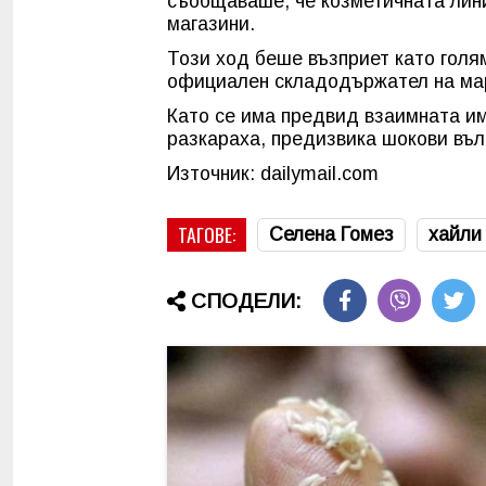
съобщаваше, че козметичната лини
магазини.
Този ход беше възприет като голям
официален складодържател на мар
Като се има предвид взаимната им 
разкараха, предизвика шокови въл
Източник: dailymail.com
ТАГОВЕ:
Селена Гомез
хайли
СПОДЕЛИ: