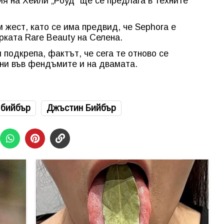
я на Хейли „Роуд“ ще се предлага в техните
 жест, като се има предвид, че Sephora е
ката Rare Beauty на Селена.
подкрепа, фактът, че сега те отново се
ни във фендъмите и на двамата.
 бийбър
Джъстин Бийбър