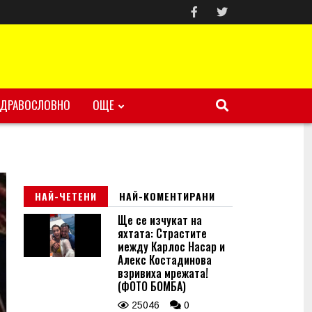
ЗДРАВОСЛОВНО
ОЩЕ
НАЙ-ЧЕТЕНИ
НАЙ-КОМЕНТИРАНИ
Ще се изчукат на
яхтата: Страстите
между Карлос Насар и
Алекс Костадинова
взривиха мрежата!
(ФОТО БОМБА)
25046
0