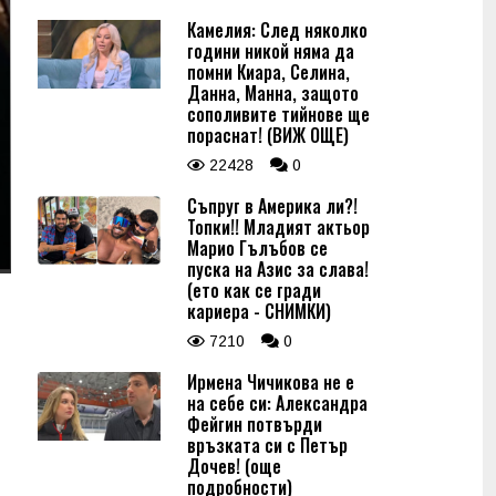
Камелия: След няколко
години никой няма да
помни Киара, Селина,
Данна, Манна, защото
сополивите тийнове ще
пораснат! (ВИЖ ОЩЕ)
22428
0
Съпруг в Америка ли?!
Топки!! Младият актьор
Марио Гълъбов се
пуска на Азис за слава!
(ето как се гради
кариера - СНИМКИ)
7210
0
Ирмена Чичикова не е
на себе си: Александра
Фейгин потвърди
връзката си с Петър
Дочев! (още
подробности)