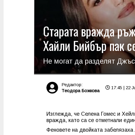
Старата вражда ръж
Хайли Бийбър пак с
Не могат да разделят Джъ
Редактор:
17:45 | 22 J
Tеодора Божкова
Изглежда, че Селена Гомес и Хейл
вражда, като са се отметнали един
Феновете на двойката забелязаха 