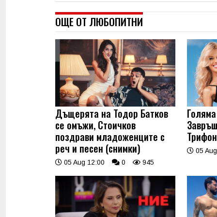
ОЩЕ ОТ ЛЮБОПИТНИ
Дъщерята на Тодор Батков
Голяма 
се омъжи, Стоичков
Завръщ
поздрави младоженците с
Трифон
реч и песен (снимки)
05 Aug
05 Aug 12:00
0
945