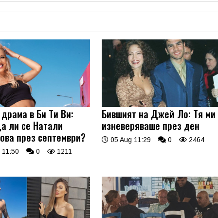
драма в Би Ти Ви:
Бившият на Джей Ло: Тя ми
а ли се Натали
изневеряваше през ден
ова през септември?
05 Aug 11:29
0
2464
 11:50
0
1211