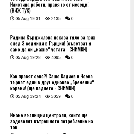
Наистина работи, правя го от месеци!
(ВИЖ ТУК)
05 Aug 19:31
2135
0
Радина Кърджилова показа тяло за грях
след 3 седмици в Гърция! (съветват я
само да си „махне“ устата - СНИМКИ)
05 Aug 19:28
4095
0
Как правят секс?! Сашо Кадиев и Чоева
търкат един в друг еднакво „бременни“
кореми! (ще паднете - СНИМКИ)
05 Aug 19:24
3059
0
Имаме въглищни централи, които ще
задоволят вътрешното потребление на
ток