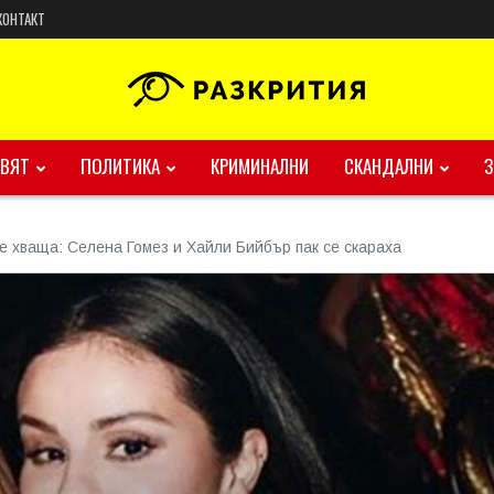
КОНТАКТ
ВЯТ
ПОЛИТИКА
КРИМИНАЛНИ
СКАНДАЛНИ
 хваща: Селена Гомез и Хайли Бийбър пак се скараха