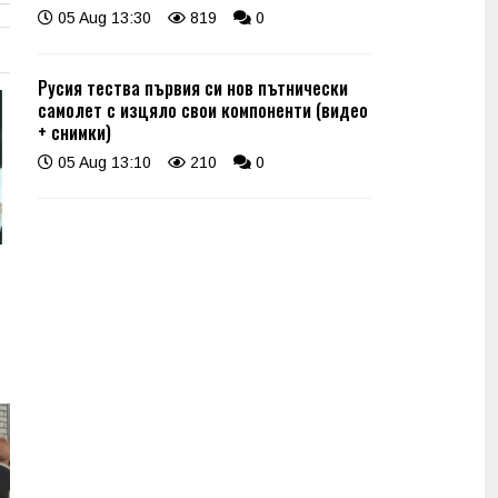
05 Aug 13:30
819
0
Русия тества първия си нов пътнически
самолет с изцяло свои компоненти (видео
+ снимки)
05 Aug 13:10
210
0