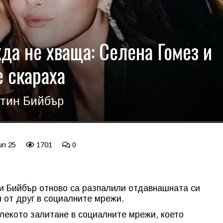
да не хваща: Селена Гомез и
е скараха
стин Бийбър
un 25
1701
0
и Бийбър отново са разпалили отдавнашната си
 от друг в социалните мрежи.
лекото залитане в социалните мрежи, което