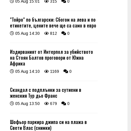
05 Aug 15:01
315
0
"Тойро" по български: Сбогом на лева и по
етикетите, цените вече ще са само в евро
05 Aug 14:30
812
0
Издирваният от Интерпол за убийството
на Стоян Балтов проговори от Южна
Африка
05 Aug 14:10
1169
0
Скандал с подплънки за сутиени в
женския Тур дьо Франс
05 Aug 13:50
679
0
Шофьор паркира джипа си на плажа в
Свети Влас (снимки)