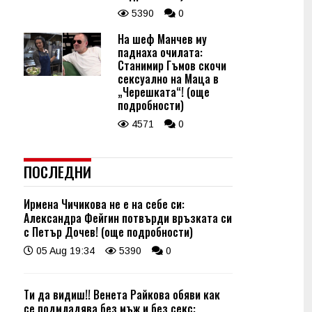
5390
0
На шеф Манчев му
паднаха очилата:
Станимир Гъмов скочи
сексуално на Маца в
„Черешката“! (още
подробности)
4571
0
ПОСЛЕДНИ
Ирмена Чичикова не е на себе си:
Александра Фейгин потвърди връзката си
с Петър Дочев! (още подробности)
05 Aug 19:34
5390
0
Ти да видиш!! Венета Райкова обяви как
се подмладява без мъж и без секс: