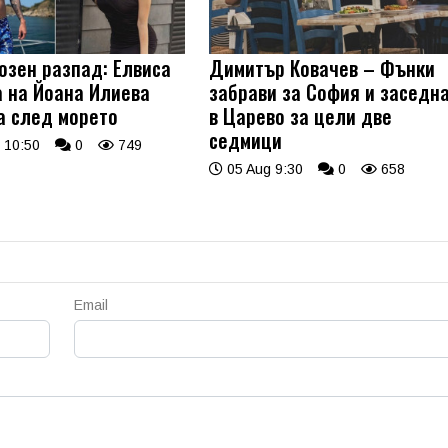
озен разпад: Елвиса
Димитър Ковачев – Фънки
а на Йоана Илиева
забрави за София и заседн
а след морето
в Царево за цели две
седмици
 10:50
0
749
05 Aug 9:30
0
658
Email