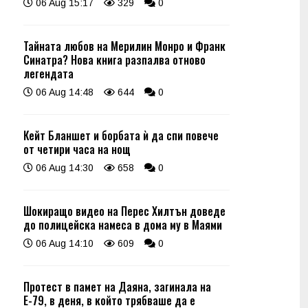
06 Aug 15:17
329
0
Тайната любов на Мерилин Монро и Франк
Синатра? Нова книга разпалва отново
легендата
06 Aug 14:48
644
0
Кейт Бланшет и борбата ѝ да спи повече
от четири часа на нощ
06 Aug 14:30
658
0
Шокиращо видео на Перес Хилтън доведе
до полицейска намеса в дома му в Маями
06 Aug 14:10
609
0
Протест в памет на Даяна, загинала на
Е-79, в деня, в който трябваше да е