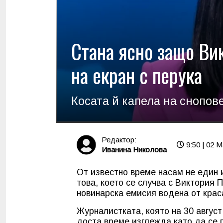
Стана ясно защо Ви
на екран с перука
Косата й капела на снопов
Редактор:
9:50 | 02 M
Иванина Николова
От известно време насам не един 
това, което се случва с Виктория 
новинарска емисия водена от кра
Журналистката, която на 30 август
доста време изглежда като да се 