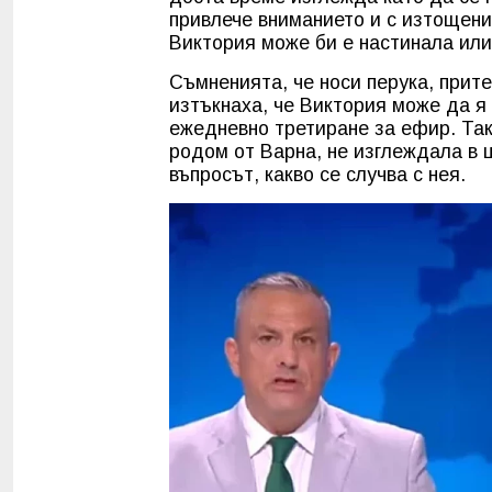
привлече вниманието и с изтощени
Виктория може би е настинала или
Съмненията, че носи перука, прите
изтъкнаха, че Виктория може да я
ежедневно третиране за ефир. Так
родом от Варна, не изглеждала в 
въпросът, какво се случва с нея.