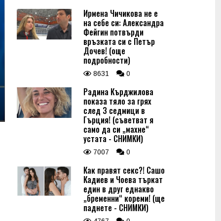
Ирмена Чичикова не е
на себе си: Александра
Фейгин потвърди
връзката си с Петър
Дочев! (още
подробности)
8631
0
Радина Кърджилова
показа тяло за грях
след 3 седмици в
Гърция! (съветват я
само да си „махне“
устата - СНИМКИ)
7007
0
Как правят секс?! Сашо
Кадиев и Чоева търкат
един в друг еднакво
„бременни“ кореми! (ще
паднете - СНИМКИ)