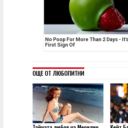
No Poop For More Than 2 Days - It'
First Sign Of
ОЩЕ ОТ ЛЮБОПИТНИ
Тайната любов на Мерилин
Кейт Б