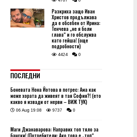
4767
0
Разкриха защо Иван
Христов продължава
да е обсебен от Ирина:
Тенчева „не я боли
глава“ и го обслужва
като гейша! (още
подробности)
4424
0
ПОСЛЕДНИ
Боневата Нона Йотова в потрес: Ама как
може хората да живеят в тая София?! (ето
какво я извади от нерви – ВИЖ ТУК)
06 Aug 19:08
9737
0
Маги Джанаварова: Направих топ тяло за
бански! (Потребители: Ако това е „топ“,