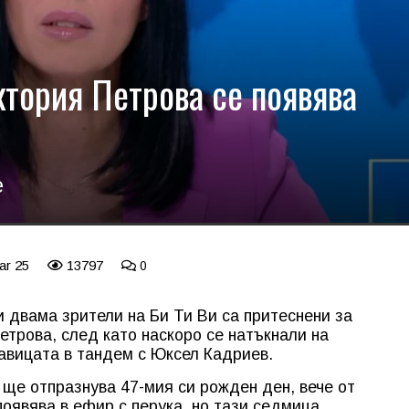
ктория Петрова се появява
е
ar 25
13797
0
и двама зрители на Би Ти Ви са притеснени за
Петрова, след като наскоро се натъкнали на
савицата в тандем с Юксел Кадриев.
 ще отпразнува 47-мия си рожден ден, вече от
появява в ефир с перука, но тази седмица