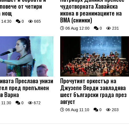
 повече от четири
чудотворната Хавайска
а нощ
икона в реанимациите на
ВМА (снимки)
 14:30
0
665
06 Aug 12:00
0
231
ивата Преслава унизи
Прочутият оркестър на
тел пред препълнен
Джузепе Верди завладява
ъв Варна
шест български града през
август
 11:30
0
672
06 Aug 11:10
0
203