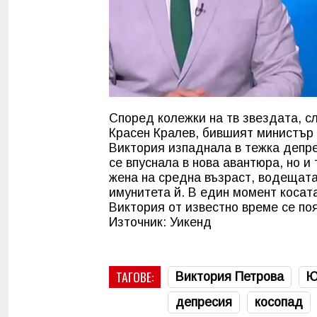
Според колежки на тв звездата, сл
Красен Кралев, бившият министър 
Виктория изпаднала в тежка депре
се впуснала в нова авантюра, но и
жена на средна възраст, водещата 
имунитета й. В един момент косата
Виктория от известно време се поя
Източник: Уикенд
ТАГОВЕ:
Виктория Петрова
Ю
депресия
косопад