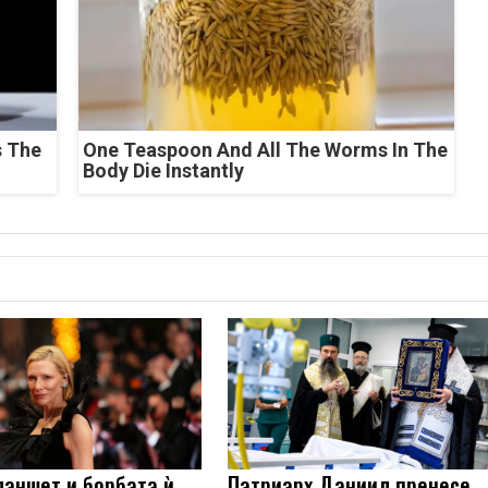
s The
One Teaspoon And All The Worms In The
Body Die Instantly
ланшет и борбата ѝ
Патриарх Даниил пренесе