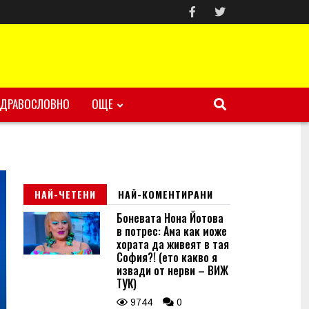
ЗДРАВОСЛОВНО
ОЩЕ
НАЙ-ЧЕТЕНИ
НАЙ-КОМЕНТИРАНИ
Боневата Нона Йотова
в потрес: Ама как може
хората да живеят в тая
София?! (ето какво я
извади от нерви – ВИЖ
ТУК)
9744
0