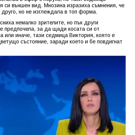
я си външен вид. Мнозина изразиха съмнения, че
 друго, но не изглеждала в топ форма.
сниха немалко зрителите, но пък други
 е предпочела, за да щади косата си от
а или иначе, тази седмица Виктория, която е
цветущо състояние, заради което и бе повдигнат