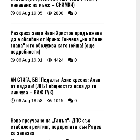
минаваме на мъже – СНИМКИ)
06 Aug 19:05
2800
0
Разкриха защо Иван Христов продължава
да е обсебен от Ирина: Тенчева „не я боли
глава“ и го обслужва като гейша! (още
подробности)
06 Aug 19:01
4424
0
АЙ СТИГА, БЕ!! Педалът Азис кресна: Аман
от педали! (ЛГБТ общността иска да го
линчува – ВИЖ ТУК)
06 Aug 18:58
1015
0
Ново проучване на „Галъп“: ДПС със
стабилен рейтинг, подкрепата към Радев
се запазва