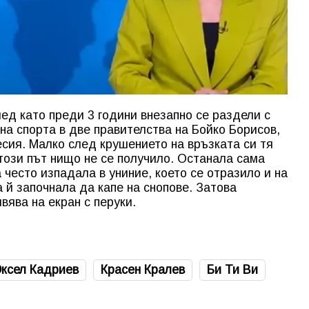
ед като преди 3 години внезапно се раздели с
на спорта в две правителства на Бойко Борисов,
сия. Малко след крушението на връзката си тя
 този път нищо не се получило. Останала сама
често изпадала в униние, което се отразило и на
 й започнала да капе на снопове. Затова
вява на екран с перуки.
ксел Кадриев
Красен Кралев
Би Ти Ви