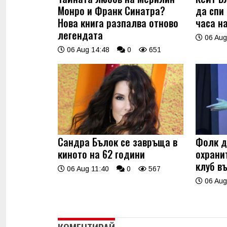
Монро и Франк Синатра?
да спи
Нова книга разпалва отново
часа н
легендата
06 Aug
06 Aug 14:48
0
651
Сандра Бълок се завръща в
Фолк д
киното на 62 години
охрани
клуб в
06 Aug 11:40
0
567
06 Aug