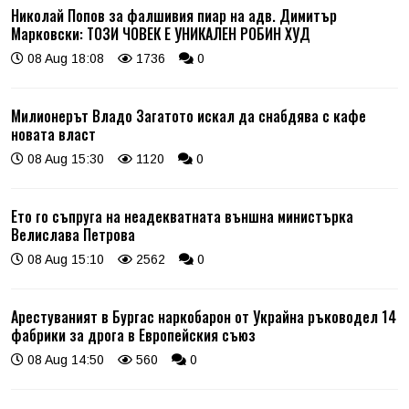
Николай Попов за фалшивия пиар на адв. Димитър
Марковски: ТОЗИ ЧОВЕК Е УНИКАЛЕН РОБИН ХУД
08 Aug 18:08
1736
0
Милионерът Владо Загатото искал да снабдява с кафе
новата власт
08 Aug 15:30
1120
0
Ето го съпруга на неадекватната външна министърка
Велислава Петрова
08 Aug 15:10
2562
0
Арестуваният в Бургас наркобарон от Украйна ръководел 14
фабрики за дрога в Европейския съюз
08 Aug 14:50
560
0