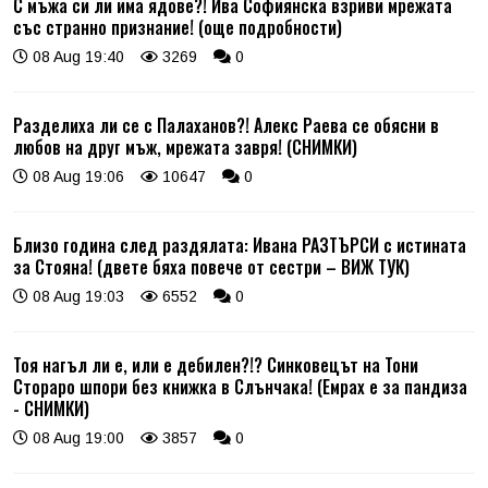
С мъжа си ли има ядове?! Ива Софиянска взриви мрежата
със странно признание! (още подробности)
08 Aug 19:40
3269
0
Разделиха ли се с Палаханов?! Алекс Раева се обясни в
любов на друг мъж, мрежата завря! (СНИМКИ)
08 Aug 19:06
10647
0
Близо година след раздялата: Ивана РАЗТЪРСИ с истината
за Стояна! (двете бяха повече от сестри – ВИЖ ТУК)
08 Aug 19:03
6552
0
Тоя нагъл ли е, или е дебилен?!? Синковецът на Тони
Стораро шпори без книжка в Слънчака! (Емрах е за пандиза
- СНИМКИ)
08 Aug 19:00
3857
0