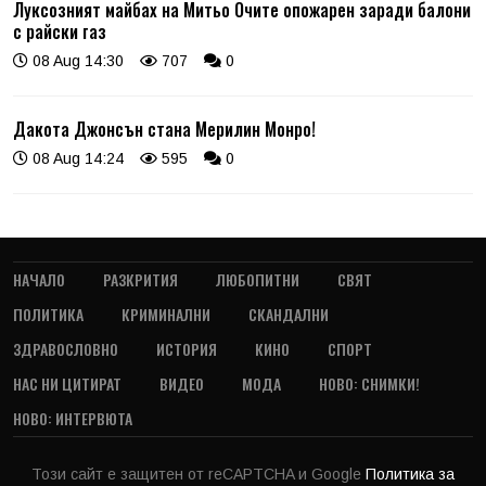
Луксозният майбах на Митьо Очите опожарен заради балони
с райски газ
08 Aug 14:30
707
0
Дакота Джонсън стана Мерилин Монро!
08 Aug 14:24
595
0
НАЧАЛО
РАЗКРИТИЯ
ЛЮБОПИТНИ
СВЯТ
ПОЛИТИКА
КРИМИНАЛНИ
СКАНДАЛНИ
ЗДРАВОСЛОВНО
ИСТОРИЯ
КИНО
СПОРТ
НАС НИ ЦИТИРАТ
ВИДЕО
МОДА
НОВО: СНИМКИ!
НОВО: ИНТЕРВЮТА
Този сайт е защитен от reCAPTCHA и Google
Политика за