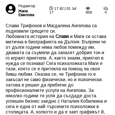
Редактор:
17:42 | 01 Jul
Жана
17
658
0
Емилова
Слави Трифонов и Магдалена Ангелова са
подновили срещите си.
Любовната история на
Слави
и Маги си остава
митична в биографията на Дългия. Въпреки че
от дълги години няма любов помежду им,
двамата са съумели да запазят добрия тон и
го играят приятели. А, както знаем, приятел в
нужда се познава! Сега психоложката Маги е
тази, която се е притекла на помощ на своя
бивш любим. Оказва се, че Трифонов го е
закъсал не само физически, но и психически.
затова е решил да прибегне до
професионалните услуги на Ангелова. За
няколко години тя успя да създаде доста
успешен бизнес заедно с Наталия Кобилкина и
сега е една от най-търсените психоложки в
столицата. А, колкото и да е зает графикът й,