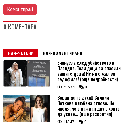
0 КОМЕНТАРА
НАЙ-ЧЕТЕНИ
НАЙ-КОМЕНТИРАНИ
Емануела след убийството в
Пловдив: Тези деца са спасили
вашите деца! Не ми е жал за
педофила! (още подробности)
79534
0
Зоран да го духа!! Силвия
Петкова влюбена отново: Не
мисля, че е раждан друг, който
да успее... (още разкрития)
11347
0