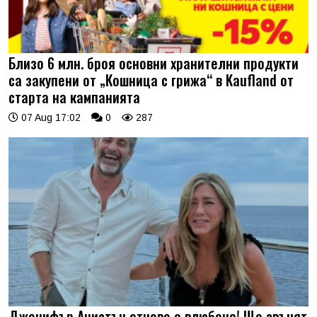
Близо 6 млн. броя основни хранителни продукти
са закупени от „Кошница с грижа“ в Kaufland от
старта на кампанията
07 Aug 17:02
0
287
Дженифър Анистън отново е влюбена! Ще звънят