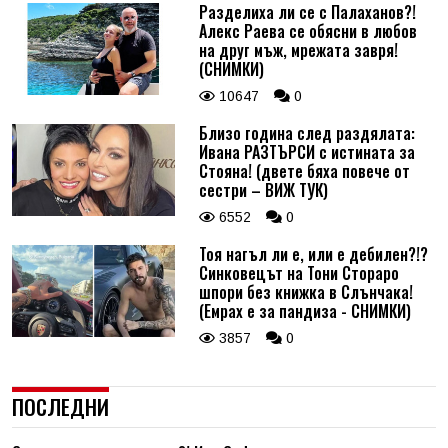
Разделиха ли се с Палаханов?!
Алекс Раева се обясни в любов
на друг мъж, мрежата завря!
(СНИМКИ)
10647
0
Близо година след раздялата:
Ивана РАЗТЪРСИ с истината за
Стояна! (двете бяха повече от
сестри – ВИЖ ТУК)
6552
0
Тоя нагъл ли е, или е дебилен?!?
Синковецът на Тони Стораро
шпори без книжка в Слънчака!
(Емрах е за пандиза - СНИМКИ)
3857
0
ПОСЛЕДНИ