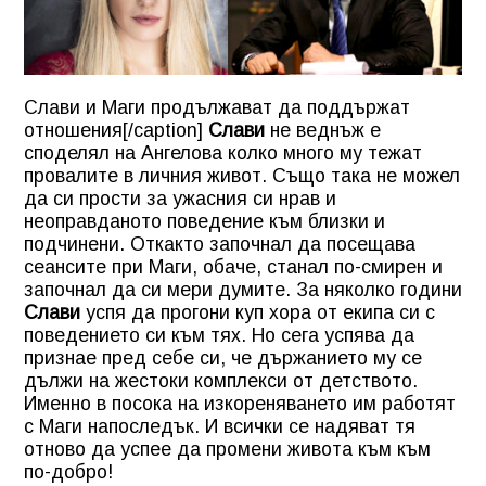
Слави и Маги продължават да поддържат
отношения[/caption]
Слави
не веднъж е
споделял на Ангелова колко много му тежат
провалите в личния живот. Също така не можел
да си прости за ужасния си нрав и
неоправданото поведение към близки и
подчинени. Откакто започнал да посещава
сеансите при Маги, обаче, станал по-смирен и
започнал да си мери думите. За няколко години
Слави
успя да прогони куп хора от екипа си с
поведението си към тях. Но сега успява да
признае пред себе си, че държанието му се
дължи на жестоки комплекси от детството.
Именно в посока на изкореняването им работят
с Маги напоследък. И всички се надяват тя
отново да успее да промени живота към към
по-добро!