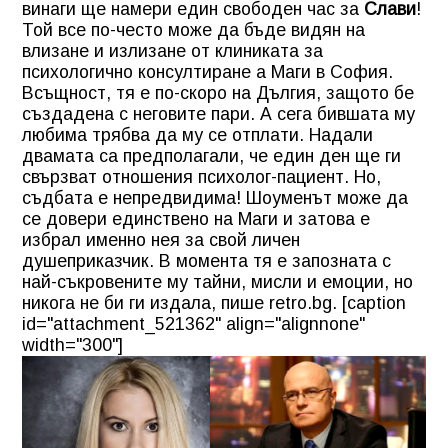
винаги ще намери един свободен час за
Слави
!
Той все по-често може да бъде видян на
влизане и излизане от клиниката за
психологично консултиране а Маги в София.
Всъщност, тя е по-скоро на Дългия, защото бе
създадена с неговите пари. А сега бившата му
любима трябва да му се отплати. Надали
двамата са предполагали, че един ден ще ги
свързват отношения психолог-пациент. Но,
съдбата е непредвидима! Шоуменът може да
се довери единствено на Маги и затова е
избрал именно нея за свой личен
душеприказчик. В момента тя е запозната с
най-съкровените му тайни, мисли и емоции, но
никога не би ги издала, пише retro.bg. [caption
id="attachment_521362" align="alignnone"
width="300"]