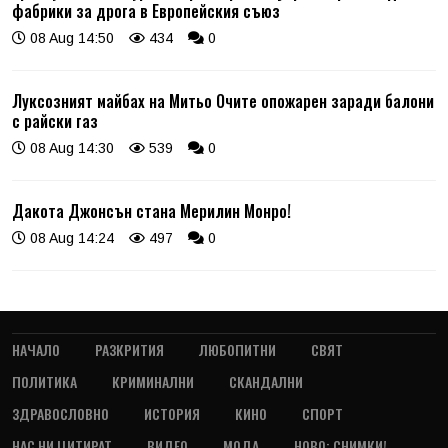
фабрики за дрога в Европейския съюз
08 Aug 14:50
434
0
Луксозният майбах на Митьо Очите опожарен заради балони
с райски газ
08 Aug 14:30
539
0
Дакота Джонсън стана Мерилин Монро!
08 Aug 14:24
497
0
НАЧАЛО
РАЗКРИТИЯ
ЛЮБОПИТНИ
СВЯТ
ПОЛИТИКА
КРИМИНАЛНИ
СКАНДАЛНИ
ЗДРАВОСЛОВНО
ИСТОРИЯ
КИНО
СПОРТ
НАС НИ ЦИТИРАТ
ВИДЕО
МОДА
НОВО: СНИМКИ!