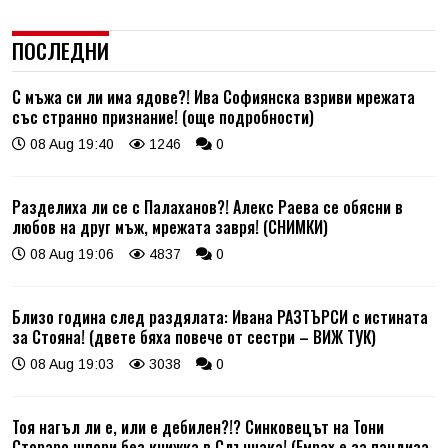
ПОСЛЕДНИ
С мъжа си ли има ядове?! Ива Софиянска взриви мрежата
със странно признание! (още подробности)
08 Aug 19:40
1246
0
Разделиха ли се с Палаханов?! Алекс Раева се обясни в
любов на друг мъж, мрежата завря! (СНИМКИ)
08 Aug 19:06
4837
0
Близо година след раздялата: Ивана РАЗТЪРСИ с истината
за Стояна! (двете бяха повече от сестри – ВИЖ ТУК)
08 Aug 19:03
3038
0
Тоя нагъл ли е, или е дебилен?!? Синковецът на Тони
Стораро шпори без книжка в Слънчака! (Емрах е за пандиза