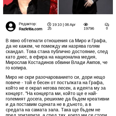
Редактор:
19:10 | 06 Apr
25
19796
0
Razkritia.com
В явно обтегнати отношения са Миро и Графа,
да не кажем, че помежду им назрява голям
скандал. Това стана публично достояние, след
като днес, в ефира на национална медия,
Мирослав Костадинов обвини Влади Ампов, че
го копира.
Миро не скри разочарованието си, дори нещо
повече - той е бесен от постъпката на Графа,
който не е окрал негова песен, а идеята му за
концерт. "На концерта ми, който ще е най-
големият досега, решихме да бъдем креативни
и да поставим сцената не в дъното, а в
средата на самата зала. Така ще бъдем не
пред зрителите, а сред тях, което ми се стори