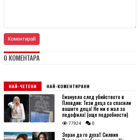
0 КОМЕНТАРА
НАЙ-ЧЕТЕНИ
НАЙ-КОМЕНТИРАНИ
Емануела след убийството в
Пловдив: Тези деца са спасили
вашите деца! Не ми е жал за
педофила! (още подробности)
77924
0
Зоран да го духа!! Силвия