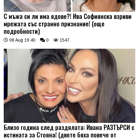
С мъжа си ли има ядове?! Ива Софиянска взриви
мрежата със странно признание! (още
подробности)
08 Aug 19:40
0
1547
Близо година след раздялата: Ивана РАЗТЪРСИ с
истината за Стояна! (двете бяха повече от