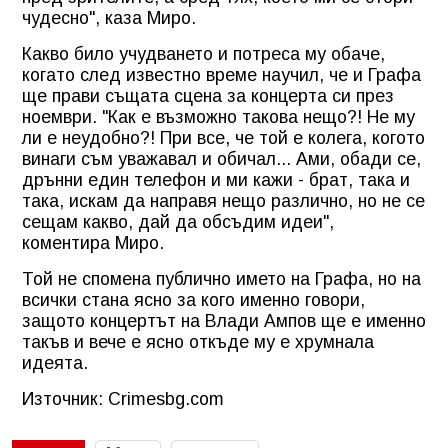
чудесно", каза Миро.
Какво било учудването и потреса му обаче,
когато след известно време научил, че и Графа
ще прави същата сцена за концерта си през
ноември. "Как е възможно такова нещо?! Не му
ли е неудобно?! При все, че той е колега, когото
винаги съм уважавал и обичал... Ами, обади се,
дрънни един телефон и ми кажи - брат, така и
така, искам да направя нещо различно, но не се
сещам какво, дай да обсъдим идеи",
коментира Миро.
Той не спомена публично името на Графа, но на
всички стана ясно за кого именно говори,
защото концертът на Влади Ампов ще е именно
такъв и вече е ясно откъде му е хрумнала
идеята.
Източник: Crimesbg.com