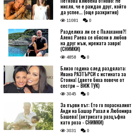
Петкова влюбена отново: Не
мисля, че е раждан друг, който
да успее... (още разкрития)
11081
0
Разделиха ли се с Палаханов?!
Алекс Раева се обясни в любов
на друг мъж, мрежата завря!
(СНИМКИ)
4858
0
Близо година след раздялата:
Ивана РАЗТЪРСИ с истината за
Стояна! (двете бяха повече от
сестри – ВИЖ ТУК)
3045
0
За първи път: Ето го порасналият
Анди на Башар Рахал и Любомира
Башева! (актрисата разцъфна
като роза - СНИМКИ)
3031
0