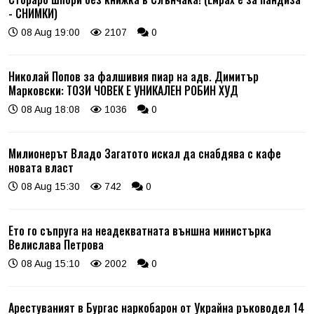
- СНИМКИ)
08 Aug 19:00
2107
0
Николай Попов за фалшивия пиар на адв. Димитър
Марковски: ТОЗИ ЧОВЕК Е УНИКАЛЕН РОБИН ХУД
08 Aug 18:08
1036
0
Милионерът Владо Загатото искал да снабдява с кафе
новата власт
08 Aug 15:30
742
0
Ето го съпруга на неадекватната външна министърка
Велислава Петрова
08 Aug 15:10
2002
0
Арестуваният в Бургас наркобарон от Украйна ръководел 14