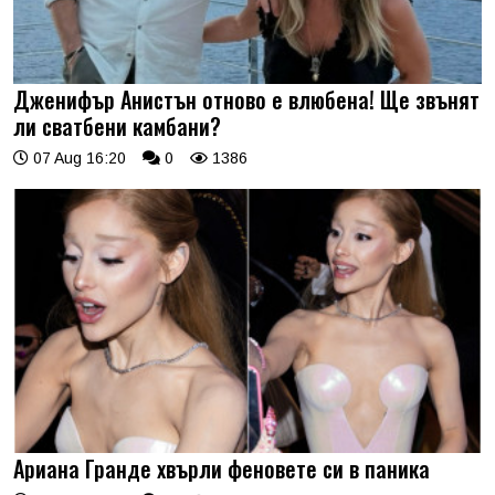
Дженифър Анистън отново е влюбена! Ще звънят
ли сватбени камбани?
07 Aug 16:20
0
1386
Ариана Гранде хвърли феновете си в паника