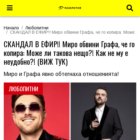
Начало
Любопитни
СКАНДАЛ В ЕФИР!! Миро обвини Графа, че го копира: Може ли
СКАНДАЛ В ЕФИР!! Миро обвини Графа, че го
копира: Може ли такова нещо?! Как не му е
неудобно?! (ВИЖ ТУК)
Миро и Графа явно обтегнаха отношенията!
ЛЮБОПИТНИ