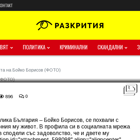
КОНТАКТ
 живота на Бойко Борисов
ВЯТ
ПОЛИТИКА
КРИМИНАЛНИ
СКАНДАЛНИ
ота на Бойко Борисов (ФОТО)
896
0
ика България – Бойко Борисов, се похвали с
чния му живот. В профила си в социалната мрежа
 сподели със задоволство, че и двете му
tion id="attachment_598098" align="aligncenter"