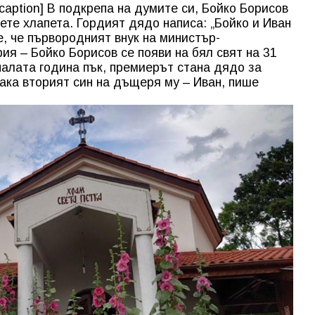
caption] В подкрепа на думите си, Бойко Борисов
ете хлапета. Гордият дядо написа: „Бойко и Иван
е, че първородният внук на министър-
ия – Бойко Борисов се появи на бял свят на 31
налата година пък, премиерът стана дядо за
лака вторият син на дъщеря му – Иван, пише