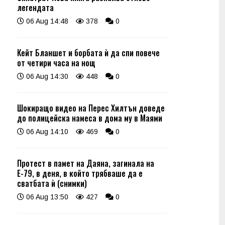
легендата
06 Aug 14:48
378
0
Кейт Бланшет и борбата ѝ да спи повече
от четири часа на нощ
06 Aug 14:30
448
0
Шокиращо видео на Перес Хилтън доведе
до полицейска намеса в дома му в Маями
06 Aug 14:10
469
0
Протест в памет на Даяна, загинала на
Е-79, в деня, в който трябваше да е
сватбата ѝ (снимки)
06 Aug 13:50
427
0