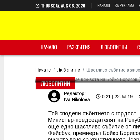
НАЧАЛО
ЗА РЕКЛАМА
THURSDAY, AUG 06, 2026
НАЧАЛО
Щастливо събитие в
РАЗКРИТИЯ
ЛЮБОПИТНИ
С
(ФОТО)
Начало
Любопитни
Щастливо събитие в жив
ЛЮБОПИТНИ
Редактор:
0:21 | 22 Jul 19
Iva Nikolova
Той сподели събитието с гордост
Министър-председателят на Републ
още едно щастливо събитие от ли
Фейсбук, премиерът Бойко Борисов
внучета вече са християнчета. [cap