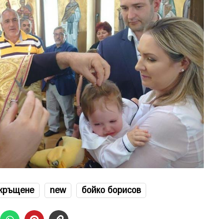
кръщене
new
бойко борисов