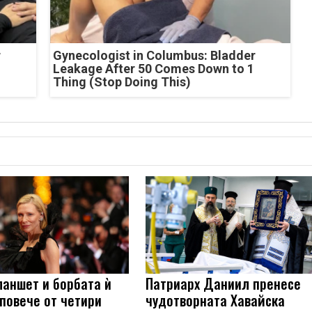
r
Gynecologist in Columbus: Bladder
Leakage After 50 Comes Down to 1
Thing (Stop Doing This)
ланшет и борбата ѝ
Патриарх Даниил пренесе
 повече от четири
чудотворната Хавайска