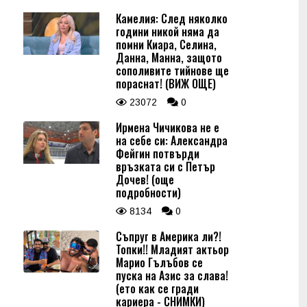
Камелия: След няколко
години никой няма да
помни Киара, Селина,
Данна, Манна, защото
сополивите тийнове ще
пораснат! (ВИЖ ОЩЕ)
23072
0
Ирмена Чичикова не е
на себе си: Александра
Фейгин потвърди
връзката си с Петър
Дочев! (още
подробности)
8134
0
Съпруг в Америка ли?!
Топки!! Младият актьор
Марио Гълъбов се
пуска на Азис за слава!
(ето как се гради
кариера - СНИМКИ)