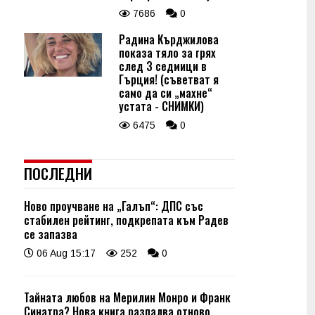
7686
0
Радина Кърджилова
показа тяло за грях
след 3 седмици в
Гърция! (съветват я
само да си „махне“
устата - СНИМКИ)
6475
0
ПОСЛЕДНИ
Ново проучване на „Галъп“: ДПС със
стабилен рейтинг, подкрепата към Радев
се запазва
06 Aug 15:17
252
0
Тайната любов на Мерилин Монро и Франк
Синатра? Нова книга разпалва отново