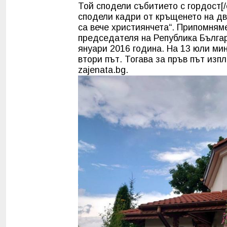
Той сподели събитието с гордост[/
сподели кадри от кръщенето на дв
са вече християнчета“. Припомням
председателя на Република Българ
януари 2016 година. На 13 юли ми
втори път. Тогава за пръв път изп
zajenata.bg.