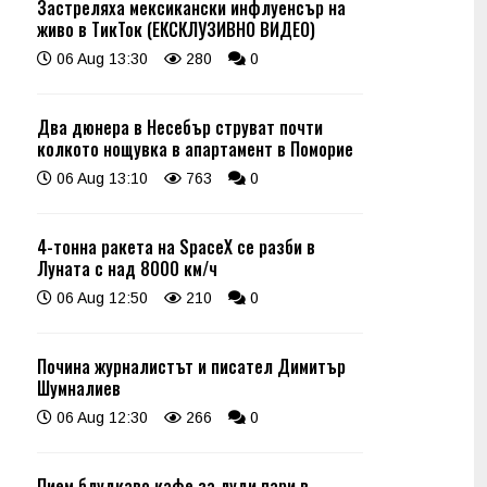
Застреляха мексикански инфлуенсър на
живо в ТикТок (ЕКСКЛУЗИВНО ВИДЕО)
06 Aug 13:30
280
0
Два дюнера в Несебър струват почти
колкото нощувка в апартамент в Поморие
06 Aug 13:10
763
0
4-тонна ракета на SpaceX се разби в
Луната с над 8000 км/ч
06 Aug 12:50
210
0
Почина журналистът и писател Димитър
Шумналиев
06 Aug 12:30
266
0
Пием блудкаво кафе за луди пари в