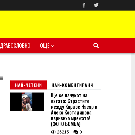
ЗДРАВОСЛОВНО
ОЩЕ
НАЙ-ЧЕТЕНИ
НАЙ-КОМЕНТИРАНИ
Ще се изчукат на
яхтата: Страстите
между Карлос Насар и
Алекс Костадинова
взривиха мрежата!
(ФОТО БОМБА)
26215
0