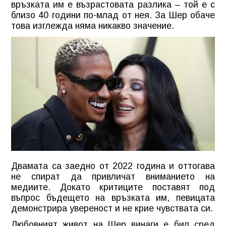
връзката им е възрастовата разлика – той е с
близо 40 години по-млад от нея. За Шер обаче
това изглежда няма никакво значение.
Двамата са заедно от 2022 година и оттогава
не спират да привличат вниманието на
медиите. Докато критиците поставят под
въпрос бъдещето на връзката им, певицата
демонстрира увереност и не крие чувствата си.
Любовният живот на Шер винаги е бил сред