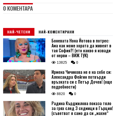
0 КОМЕНТАРА
НАЙ-ЧЕТЕНИ
НАЙ-КОМЕНТИРАНИ
Боневата Нона Йотова в потрес:
Ама как може хората да живеят в
тая София?! (ето какво я извади
от нерви – ВИЖ ТУК)
13825
0
Ирмена Чичикова не е на себе си:
Александра Фейгин потвърди
връзката си с Петър Дочев! (още
подробности)
8820
0
Радина Кърджилова показа тяло
за грях след 3 седмици в Гърция!
(съветват я само да си „махне“