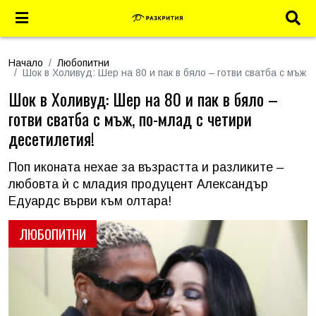
Начало
Любопитни
Шок в Холивуд: Шер на 80 и пак в бяло – готви сватба с мъж,
Шок в Холивуд: Шер на 80 и пак в бяло –
готви сватба с мъж, по-млад с четири
десетилетия!
Поп иконата нехае за възрастта и разликите –
любовта ѝ с младия продуцент Александър
Едуардс върви към олтара!
ЛЮБОПИТНИ