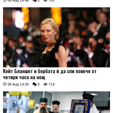
06 Aug 14:48
0
763
Кейт Бланшет и борбата ѝ да спи повече от
четири часа на нощ
06 Aug 14:30
0
714