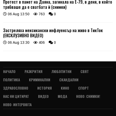
Протест в памет на Даяна, загинала на Е-79, в деня, в който
трябваше да е сватбата ѝ (снимки)
06 Aug 13:50
763
0
Застреляха мексикански инфлуенсър на живо в ТикТок
(ЕКСКЛУЗИВНО ВИДЕО)
06 Aug 13:30
406
0
НАЧАЛО
РАЗКРИТИЯ
ЛЮБОПИТНИ
СВЯТ
ПОЛИТИКА
КРИМИНАЛНИ
СКАНДАЛНИ
ЗДРАВОСЛОВНО
ИСТОРИЯ
КИНО
СПОРТ
НАС НИ ЦИТИРАТ
ВИДЕО
МОДА
НОВО: СНИМКИ!
НОВО: ИНТЕРВЮТА