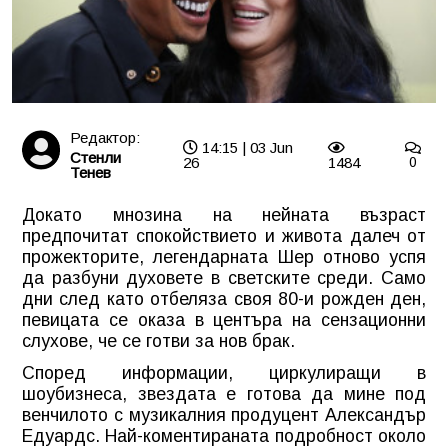
Редактор:
14:15 | 03 Jun
Стенли
26
1484
0
Тенев
Докато мнозина на нейната възраст
предпочитат спокойствието и живота далеч от
прожекторите, легендарната Шер отново успя
да разбуни духовете в светските среди. Само
дни след като отбеляза своя 80-и рожден ден,
певицата се оказа в центъра на сензационни
слухове, че се готви за нов брак.
Според информации, циркулиращи в
шоубизнеса, звездата е готова да мине под
венчилото с музикалния продуцент Александър
Едуардс. Най-коментираната подробност около