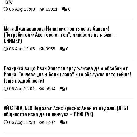
ТУК)
06 Aug 19:08
13811
0
Маги Джанаварова: Направих топ тяло за бански!
(Потребители: Ако това е „топ“, минаваме на мъже –
СНИМКИ)
06 Aug 19:05
3955
0
Разкриха защо Иван Христов продължава да е обсебен от
Ирина: Тенчева „не я боли глава“ и го обслужва като гейша!
(още подробности)
06 Aug 19:01
5964
0
АЙ СТИГА, БЕ!! Педалът Азис кресна: Аман от педали! (ЛГБТ
общността иска да го линчува – ВИЖ ТУК)
06 Aug 18:58
1407
0