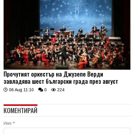
Прочутият оркестър на Джузепе Верди
завладява шест български града през август
06 Aug 11:10
0
224
КОМЕНТИРАЙ
Име
*