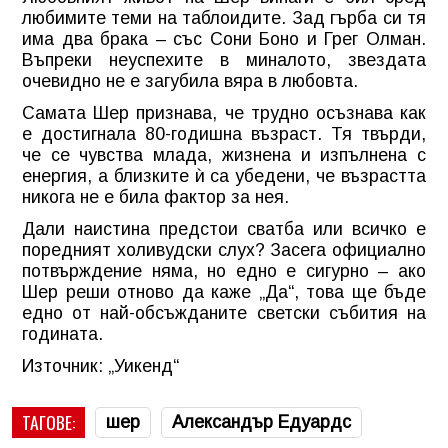
любимите теми на таблоидите. Зад гърба си тя
има два брака – със Сони Боно и Грег Олман.
Въпреки неуспехите в миналото, звездата
очевидно не е загубила вяра в любовта.
Самата Шер признава, че трудно осъзнава как
е достигнала 80-годишна възраст. Тя твърди,
че се чувства млада, жизнена и изпълнена с
енергия, а близките ѝ са убедени, че възрастта
никога не е била фактор за нея.
Дали наистина предстои сватба или всичко е
поредният холивудски слух? Засега официално
потвърждение няма, но едно е сигурно – ако
Шер реши отново да каже „Да“, това ще бъде
едно от най-обсъжданите светски събития на
годината.
Източник: „Уикенд“
ТАГОВЕ:
шер
Александър Едуардс