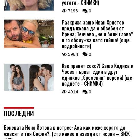
устата - СНИМКИ)
7196
0
Разкриха защо Иван Христов
продължава да е обсебен от
Ирина: Тенчева „не я боли глава“
и го обслужва като гейша! (още
подробности)
5964
0
Как правят секс?! Сашо Кадиев и
Чоева търкат един в друг
еднакво „бременни“ кореми! (ще
паднете - СНИМКИ)
4914
0
ПОСЛЕДНИ
Боневата Нона Йотова в потрес: Ама как може хората да
живеят в тая София?! (ето какво я извади от нерви – ВИЖ