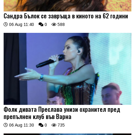
Сандра Бълок се завръща в киното на 62 години
06 Aug 11:40
0
588
Фолк дивата Преслава унизи охранител пред
препълнен клуб във Варна
06 Aug 11:30
0
735