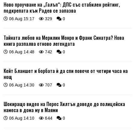
Ново проучване на „Галъп“: ДПС със стабилен рейтинг,
подкрепата към Радев се запазва
06 Aug 15:17
329
0
Тайната любов на Мерилин Монро и Франк Синатра? Нова
книга разпалва отново легендата
06 Aug 14:48
742
0
Кейт Бланшет и борбата ѝ да спи повече от четири часа на
нощ
06 Aug 14:30
707
0
Шокиращо видео на Перес Хилтън доведе до полицейска
намеса в дома му в Маями
06 Aug 14:10
644
0