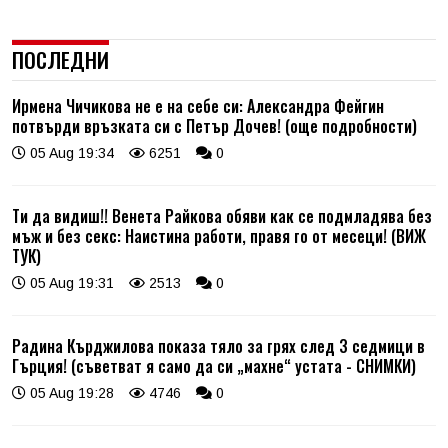
ПОСЛЕДНИ
Ирмена Чичикова не е на себе си: Александра Фейгин
потвърди връзката си с Петър Дочев! (още подробности)
05 Aug 19:34
6251
0
Ти да видиш!! Венета Райкова обяви как се подмладява без
мъж и без секс: Наистина работи, правя го от месеци! (ВИЖ
ТУК)
05 Aug 19:31
2513
0
Радина Кърджилова показа тяло за грях след 3 седмици в
Гърция! (съветват я само да си „махне“ устата - СНИМКИ)
05 Aug 19:28
4746
0