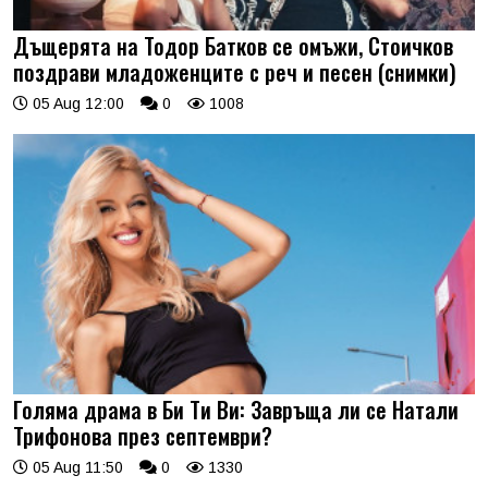
Дъщерята на Тодор Батков се омъжи, Стоичков
поздрави младоженците с реч и песен (снимки)
05 Aug 12:00
0
1008
Голяма драма в Би Ти Ви: Завръща ли се Натали
Трифонова през септември?
05 Aug 11:50
0
1330