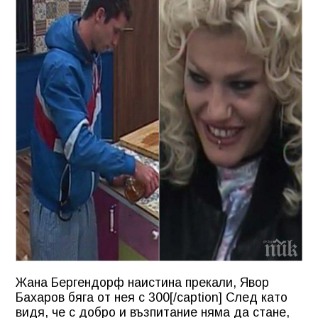
Жана Бергендорф наистина прекали, Явор
Бахаров бяга от нея с 300[/caption] След като
видя, че с добро и възпитание няма да стане,