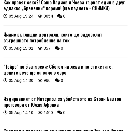
Как правят секс?! Сашо Кадиев и Чоева търкат един в друг
еднакво „бременни“ кореми! (ще паднете - СНИМКИ)
05 Aug 19:24
3654
0
Имаме въглищни централи, които ще задоволят
вътрешното потребление на ток
05 Aug 15:01
357
0
"Тойро" по български: Сбогом на лева и по етикетите,
цените вече ще са само в евро
05 Aug 14:30
966
0
Издирваният от Интерпол за убийството на Стоян Балтов
проговори от Южна Африка
05 Aug 14:10
1400
0
Скандал с подплънки за сутиени в женския Тур дьо Франс