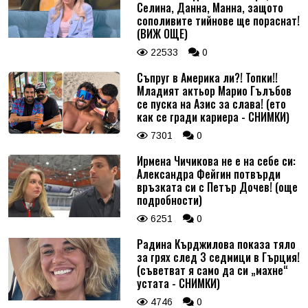
Селина, Данна, Манна, защото
сополивите тийнове ще пораснат!
(ВИЖ ОЩЕ)
22533
0
Съпруг в Америка ли?! Топки!!
Младият актьор Марио Гълъбов
се пуска на Азис за слава! (ето
как се гради кариера - СНИМКИ)
7301
0
Ирмена Чичикова не е на себе си:
Александра Фейгин потвърди
връзката си с Петър Дочев! (още
подробности)
6251
0
Радина Кърджилова показа тяло
за грях след 3 седмици в Гърция!
(съветват я само да си „махне“
устата - СНИМКИ)
4746
0