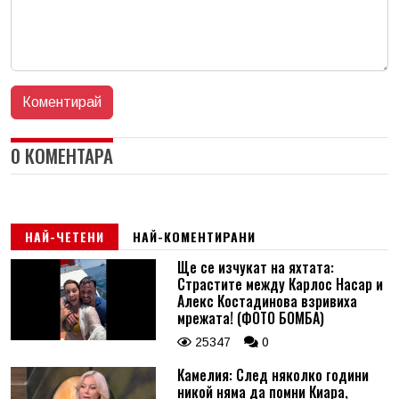
0 КОМЕНТАРА
НАЙ-ЧЕТЕНИ
НАЙ-КОМЕНТИРАНИ
Ще се изчукат на яхтата:
Страстите между Карлос Насар и
Алекс Костадинова взривиха
мрежата! (ФОТО БОМБА)
25347
0
Камелия: След няколко години
никой няма да помни Киара,