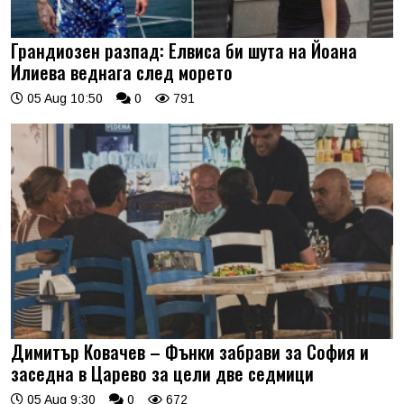
Грандиозен разпад: Елвиса би шута на Йоана
Илиева веднага след морето
05 Aug 10:50
0
791
Димитър Ковачев – Фънки забрави за София и
заседна в Царево за цели две седмици
05 Aug 9:30
0
672