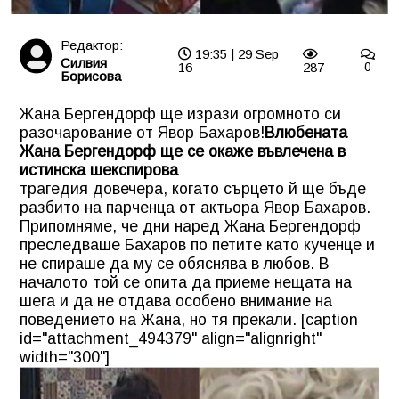
Редактор:
19:35 | 29 Sep
Силвия
16
287
0
Борисова
Жана Бергендорф ще изрази огромното си
разочарование от Явор Бахаров!
Влюбената
Жана Бергендорф ще се окаже въвлечена в
истинска шекспирова
трагедия довечера, когато сърцето й ще бъде
разбито на парченца от актьора Явор Бахаров.
Припомняме, че дни наред Жана Бергендорф
преследваше Бахаров по петите като кученце и
не спираше да му се обяснява в любов. В
началото той се опита да приеме нещата на
шега и да не отдава особено внимание на
поведението на Жана, но тя прекали. [caption
id="attachment_494379" align="alignright"
width="300"]