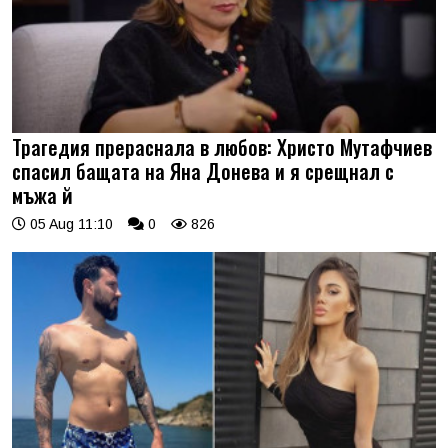
Трагедия прераснала в любов: Христо Мутафчиев
спасил бащата на Яна Донева и я срещнал с
мъжа й
05 Aug 11:10
0
826