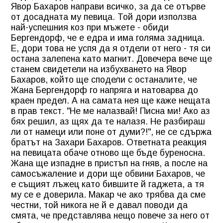
Явор Бахаров направи всичко, за да се отърве
от досадната му певица. Той дори използва
най-успешния коз при мъжете - обиди
Бергендорф, че е едра и има голяма задница.
Е, дори това не успя да я отдели от него - тя си
остана залепена като магнит. Довечера вече ще
станем свидетели на избухването на Явор
Бахаров, който ще сподели с останалите, че
Жана Бергендорф го напряга и натоварва до
краен предел. А на самата нея ще каже нещата
в прав текст. "Не ме налазвай! Писна ми! Ако аз
бях решил, аз щях да те налазя. Не разбираш
ли от намеци или поне от думи?!", не се сдържа
братът на Захари Бахаров. Ответната реакция
на певицата обаче отново ще бъде буреносна.
Жана ще изпадне в пристъп на гняв, а после на
самосъжаление и дори ще обвини Бахаров, че
е същият лъжец като бившите й гаджета, а тя
му се е доверила. Макар че ако трябва да сме
честни, той никога не й е давал поводи да
смята, че представлява нещо повече за него от