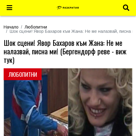
Начало
Любопитни
Шок сцени! Явор Бахаров към Жана: Не ме налазвай, писна ми
Шок сцени! Явор Бахаров към Жана: Не ме
налазвай, писна ми! (Бергендорф реве - виж
тук)
ЛЮБОПИТНИ