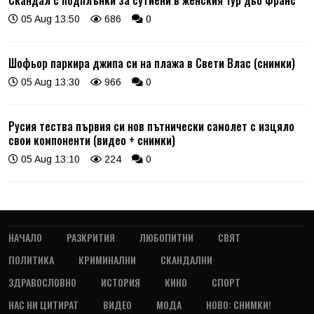
05 Aug 13:50
686
0
Шофьор паркира джипа си на плажа в Свети Влас (снимки)
05 Aug 13:30
966
0
Русия тества първия си нов пътнически самолет с изцяло
свои компоненти (видео + снимки)
05 Aug 13:10
224
0
НАЧАЛО
РАЗКРИТИЯ
ЛЮБОПИТНИ
СВЯТ
ПОЛИТИКА
КРИМИНАЛНИ
СКАНДАЛНИ
ЗДРАВОСЛОВНО
ИСТОРИЯ
КИНО
СПОРТ
НАС НИ ЦИТИРАТ
ВИДЕО
МОДА
НОВО: СНИМКИ!