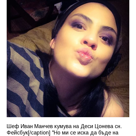
Шеф Иван Манчев кумува на Деси Цонева сн.
Фейсбук[/caption] "Но ми се иска да бъде на