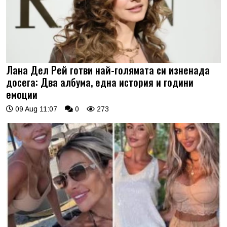
Лана Дел Рей готви най-голямата си изненада
досега: Два албума, една история и години
емоции
09 Aug 11:07
0
273