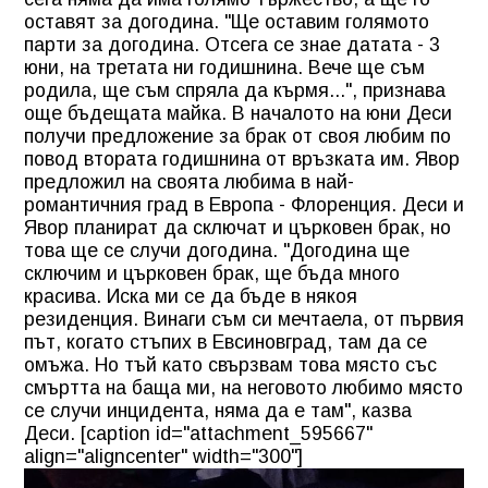
оставят за догодина. "Ще оставим голямото
парти за догодина. Отсега се знае датата - 3
юни, на третата ни годишнина. Вече ще съм
родила, ще съм спряла да кърмя...", признава
още бъдещата майка. В началото на юни Деси
получи предложение за брак от своя любим по
повод втората годишнина от връзката им. Явор
предложил на своята любима в най-
романтичния град в Европа - Флоренция. Деси и
Явор планират да сключат и църковен брак, но
това ще се случи догодина. "Догодина ще
сключим и църковен брак, ще бъда много
красива. Иска ми се да бъде в някоя
резиденция. Винаги съм си мечтаела, от първия
път, когато стъпих в Евсиновград, там да се
омъжа. Но тъй като свързвам това място със
смъртта на баща ми, на неговото любимо място
се случи инцидента, няма да е там", казва
Деси. [caption id="attachment_595667"
align="aligncenter" width="300"]