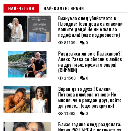
НАЙ-ЧЕТЕНИ
НАЙ-КОМЕНТИРАНИ
Емануела след убийството в
Пловдив: Тези деца са спасили
вашите деца! Не ми е жал за
педофила! (още подробности)
81109
0
Разделиха ли се с Палаханов?!
Алекс Раева се обясни в любов
на друг мъж, мрежата завря!
(СНИМКИ)
14560
0
Зоран да го духа!! Силвия
Петкова влюбена отново: Не
мисля, че е раждан друг, който
да успее... (още разкрития)
11893
0
Близо година след раздялата:
Ивана РАЗТЪРСИ с истината за