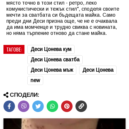
място точно в този стил - ретро, леко
комунистически и тежък стил", споделя своите
мечти за сватбата си бъдещата майка. Само
преди дни Деси призна още, че не е очаквала
да има момченце и трудно свиква с новината,
но няма търпение отново да стане майка.
ТАГОВЕ:
Деси Цонева кум
Деси Цонева сватба
Деси Цонева мъж
Деси Цонева
new
СПОДЕЛИ: