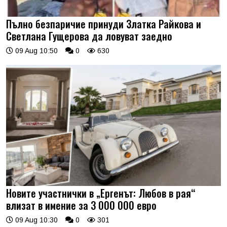
Пълно безпаричие принуди Златка Райкова и
Светлана Гущерова да ловуват заедно
09 Aug 10:50
0
630
Новите участнички в „Ергенът: Любов в рая“
влизат в имение за 3 000 000 евро
09 Aug 10:30
0
301