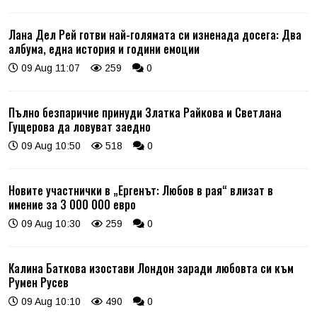
Лана Дел Рей готви най-голямата си изненада досега: Два
албума, една история и години емоции
09 Aug 11:07
259
0
Пълно безпаричие принуди Златка Райкова и Светлана
Гущерова да ловуват заедно
09 Aug 10:50
518
0
Новите участнички в „Ергенът: Любов в рая“ влизат в
имение за 3 000 000 евро
09 Aug 10:30
259
0
Калина Баткова изостави Лондон заради любовта си към
Румен Русев
09 Aug 10:10
490
0