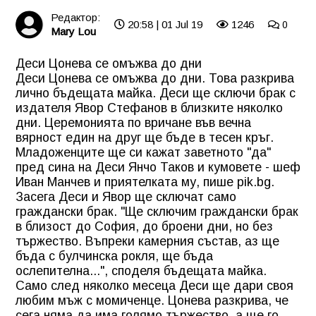
Редактор:
20:58 | 01 Jul 19
1246
0
Mary Lou
Деси Цонева се омъжва до дни
Деси Цонева се омъжва до дни. Това разкрива
лично бъдещата майка. Деси ще сключи брак с
издателя Явор Стефанов в близките няколко
дни. Церемонията по вричане във вечна
вярност един на друг ще бъде в тесен кръг.
Младоженците ще си кажат заветното "да"
пред сина на Деси Янчо Таков и кумовете - шеф
Иван Манчев и приятелката му, пише pik.bg.
Засега Деси и Явор ще сключат само
граждански брак. "Ще сключим граждански брак
в близост до София, до броени дни, но без
тържество. Въпреки камерния състав, аз ще
бъда с булчинска рокля, ще бъда
ослепителна...", споделя бъдещата майка.
Само след няколко месеца Деси ще дари своя
любим мъж с момиченце. Цонева разкрива, че
сега няма да има голямо тържество, а ще го