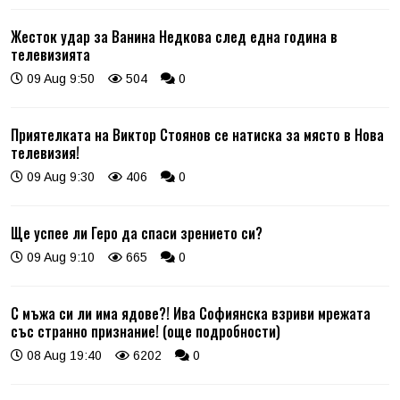
Жесток удар за Ванина Недкова след една година в
телевизията
09 Aug 9:50
504
0
Приятелката на Виктор Стоянов се натиска за място в Нова
телевизия!
09 Aug 9:30
406
0
Ще успее ли Геро да спаси зрението си?
09 Aug 9:10
665
0
С мъжа си ли има ядове?! Ива Софиянска взриви мрежата
със странно признание! (още подробности)
08 Aug 19:40
6202
0