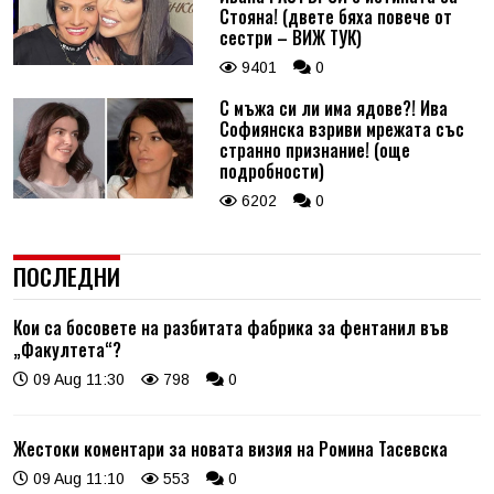
Стояна! (двете бяха повече от
сестри – ВИЖ ТУК)
9401
0
С мъжа си ли има ядове?! Ива
Софиянска взриви мрежата със
странно признание! (още
подробности)
6202
0
ПОСЛЕДНИ
Кои са босовете на разбитата фабрика за фентанил във
„Факултета“?
09 Aug 11:30
798
0
Жестоки коментари за новата визия на Ромина Тасевска
09 Aug 11:10
553
0