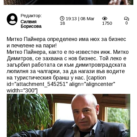
Редактор:
19:13 | 08 Mar
Силвия
18
1750
0
Борисова
Митко Пайнера определено има нюх за бизнес
и печелене на пари!
Митко Пайнера, както е по-известен инж. Митко
Димитров, се захвана с нов бизнес. Той леко е
загърбил работата си към димитровградската
люпилня за чалгарки, за да нагази във водите
на туристическия бранш у нас. [caption
id="attachment_545251" align="aligncenter"
width="300"]