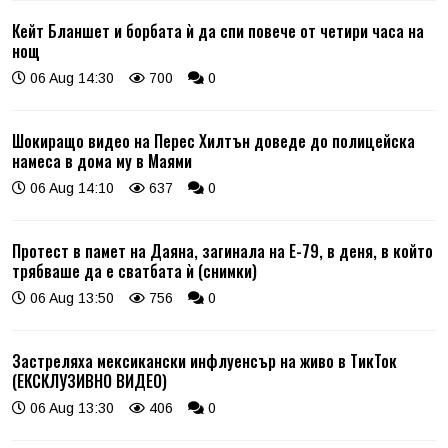
Кейт Бланшет и борбата ѝ да спи повече от четири часа на
нощ
06 Aug 14:30
700
0
Шокиращо видео на Перес Хилтън доведе до полицейска
намеса в дома му в Маями
06 Aug 14:10
637
0
Протест в памет на Даяна, загинала на Е-79, в деня, в който
трябваше да е сватбата ѝ (снимки)
06 Aug 13:50
756
0
Застреляха мексикански инфлуенсър на живо в ТикТок
(ЕКСКЛУЗИВНО ВИДЕО)
06 Aug 13:30
406
0