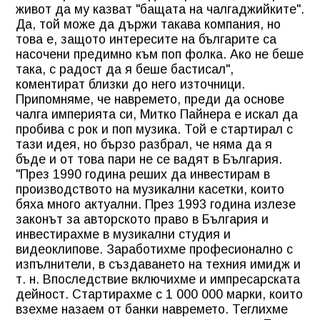
живот да му казват "бащата на чалгаджийките".
Да, той може да държи такава компания, но
това е, защото интересите на българите са
насочени предимно към поп фолка. Ако не беше
така, с радост да я беше бастисал",
коментират близки до него източници.
Припомняме, че навремето, преди да основе
чалга империята си, Митко Пайнера е искал да
пробива с рок и поп музика. Той е стартирал с
тази идея, но бързо разбрал, че няма да я
бъде и от това пари не се вадят в България.
"През 1990 година реших да инвестирам в
производството на музикални касетки, които
бяха много актуални. През 1993 година излезе
законът за авторското право в България и
инвестирахме в музикални студия и
видеоклипове. Заработихме професионално с
изпълнители, в създаването на техния имидж и
т. н. Впоследствие включихме и импресарската
дейност. Стартирахме с 1 000 000 марки, които
взехме назаем от банки навремето. Теглихме