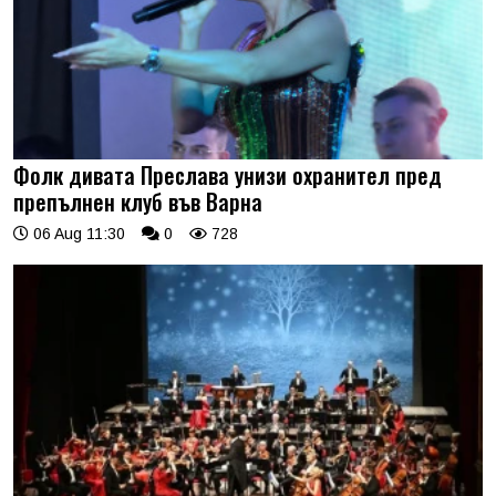
Фолк дивата Преслава унизи охранител пред
препълнен клуб във Варна
06 Aug 11:30
0
728