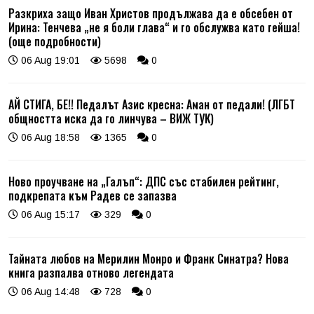
Разкриха защо Иван Христов продължава да е обсебен от
Ирина: Тенчева „не я боли глава“ и го обслужва като гейша!
(още подробности)
06 Aug 19:01
5698
0
АЙ СТИГА, БЕ!! Педалът Азис кресна: Аман от педали! (ЛГБТ
общността иска да го линчува – ВИЖ ТУК)
06 Aug 18:58
1365
0
Ново проучване на „Галъп“: ДПС със стабилен рейтинг,
подкрепата към Радев се запазва
06 Aug 15:17
329
0
Тайната любов на Мерилин Монро и Франк Синатра? Нова
книга разпалва отново легендата
06 Aug 14:48
728
0