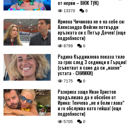
от нерви – ВИЖ ТУК)
13370
0
Ирмена Чичикова не е на себе си:
Александра Фейгин потвърди
връзката си с Петър Дочев! (още
подробности)
8799
0
Радина Кърджилова показа тяло
за грях след 3 седмици в Гърция!
(съветват я само да си „махне“
устата - СНИМКИ)
7175
0
Разкриха защо Иван Христов
продължава да е обсебен от
Ирина: Тенчева „не я боли глава“
и го обслужва като гейша! (още
подробности)
5705
0