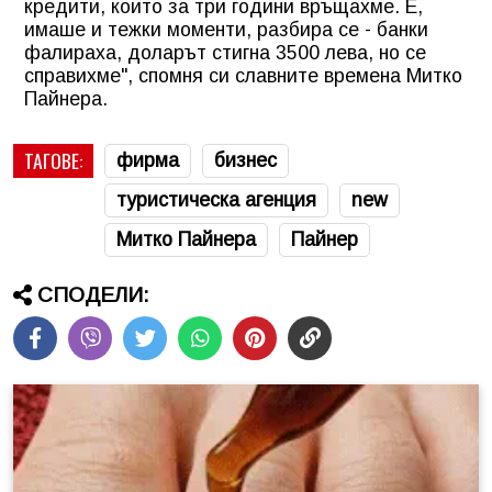
кредити, които за три години връщахме. Е,
имаше и тежки моменти, разбира се - банки
фалираха, доларът стигна 3500 лева, но се
справихме", спомня си славните времена Митко
Пайнера.
ТАГОВЕ:
фирма
бизнес
туристическа агенция
new
Митко Пайнера
Пайнер
СПОДЕЛИ: