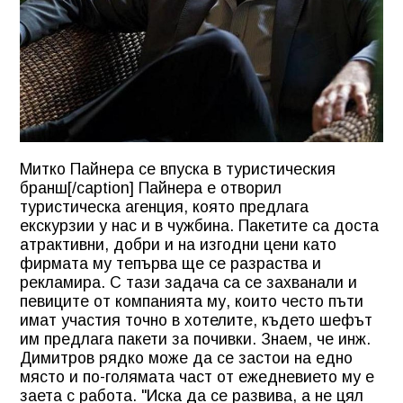
Митко Пайнера се впуска в туристическия
бранш[/caption] Пайнера е отворил
туристическа агенция, която предлага
екскурзии у нас и в чужбина. Пакетите са доста
атрактивни, добри и на изгодни цени като
фирмата му тепърва ще се разраства и
рекламира. С тази задача са се захванали и
певиците от компанията му, които често пъти
имат участия точно в хотелите, където шефът
им предлага пакети за почивки. Знаем, че инж.
Димитров рядко може да се застои на едно
място и по-голямата част от ежедневието му е
заета с работа. "Иска да се развива, а не цял