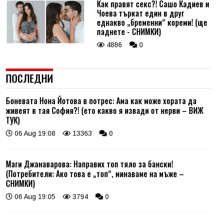
Как правят секс?! Сашо Кадиев и
Чоева търкат един в друг
еднакво „бременни“ кореми! (ще
паднете - СНИМКИ)
4886
0
ПОСЛЕДНИ
Боневата Нона Йотова в потрес: Ама как може хората да
живеят в тая София?! (ето какво я извади от нерви – ВИЖ
ТУК)
06 Aug 19:08
13363
0
Маги Джанаварова: Направих топ тяло за бански!
(Потребители: Ако това е „топ“, минаваме на мъже –
СНИМКИ)
06 Aug 19:05
3794
0