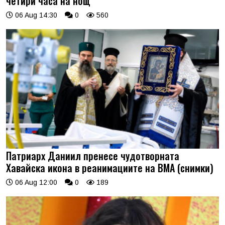
четири часа на нощ
06 Aug 14:30
0
560
Патриарх Даниил пренесе чудотворната
Хавайска икона в реанимациите на ВМА (снимки)
06 Aug 12:00
0
189