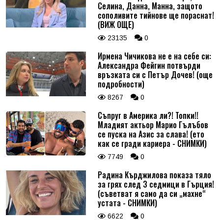
Селина, Данна, Манна, защото
сополивите тийнове ще пораснат!
(ВИЖ ОЩЕ)
23135
0
Ирмена Чичикова не е на себе си:
Александра Фейгин потвърди
връзката си с Петър Дочев! (още
подробности)
8267
0
Съпруг в Америка ли?! Топки!!
Младият актьор Марио Гълъбов
се пуска на Азис за слава! (ето
как се гради кариера - СНИМКИ)
7749
0
Радина Кърджилова показа тяло
за грях след 3 седмици в Гърция!
(съветват я само да си „махне“
устата - СНИМКИ)
6622
0