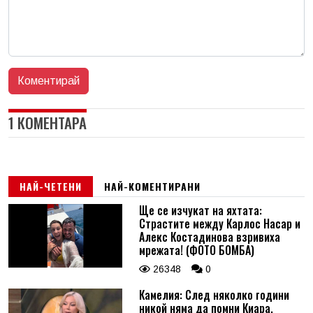
1 КОМЕНТАРА
НАЙ-ЧЕТЕНИ
НАЙ-КОМЕНТИРАНИ
Ще се изчукат на яхтата:
Страстите между Карлос Насар и
Алекс Костадинова взривиха
мрежата! (ФОТО БОМБА)
26348
0
Камелия: След няколко години
никой няма да помни Киара,