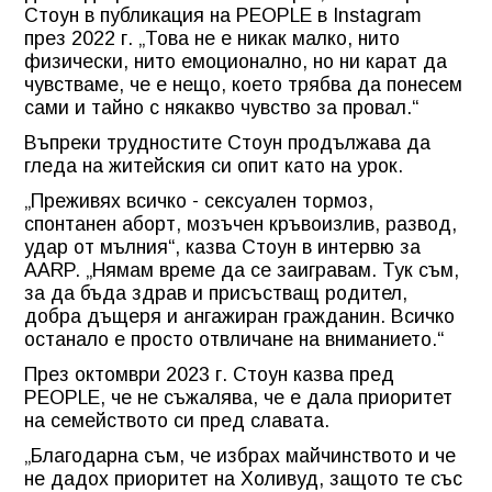
Стоун в публикация на PEOPLE в Instagram
през 2022 г. „Това не е никак малко, нито
физически, нито емоционално, но ни карат да
чувстваме, че е нещо, което трябва да понесем
сами и тайно с някакво чувство за провал.“
Въпреки трудностите Стоун продължава да
гледа на житейския си опит като на урок.
„Преживях всичко - сексуален тормоз,
спонтанен аборт, мозъчен кръвоизлив, развод,
удар от мълния“, казва Стоун в интервю за
AARP. „Нямам време да се заигравам. Тук съм,
за да бъда здрав и присъстващ родител,
добра дъщеря и ангажиран гражданин. Всичко
останало е просто отвличане на вниманието.“
През октомври 2023 г. Стоун казва пред
PEOPLE, че не съжалява, че е дала приоритет
на семейството си пред славата.
„Благодарна съм, че избрах майчинството и че
не дадох приоритет на Холивуд, защото те със