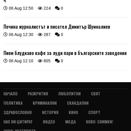
ч
06 Aug 12:50
224
0
Почина журналистът и писател Димитър Шумналиев
06 Aug 12:30
287
0
Пием блудкаво кафе за луди пари в българските заведения
06 Aug 12:10
805
0
НАЧАЛО
РАЗКРИТИЯ
ЛЮБОПИТНИ
СВЯТ
ПОЛИТИКА
КРИМИНАЛНИ
СКАНДАЛНИ
ЗДРАВОСЛОВНО
ИСТОРИЯ
КИНО
СПОРТ
НАС НИ ЦИТИРАТ
ВИДЕО
МОДА
НОВО: СНИМКИ!
НОВО: ИНТЕРВЮТА