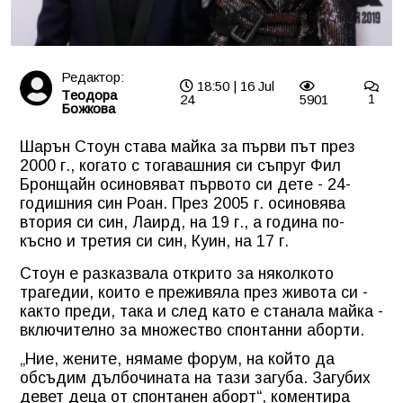
Редактор:
18:50 | 16 Jul
Tеодора
24
5901
1
Божкова
Шарън Стоун става майка за първи път през
2000 г., когато с тогавашния си съпруг Фил
Бронщайн осиновяват първото си дете - 24-
годишния син Роан. През 2005 г. осиновява
втория си син, Лаирд, на 19 г., а година по-
късно и третия си син, Куин, на 17 г.
Стоун е разказвала открито за няколкото
трагедии, които е преживяла през живота си -
както преди, така и след като е станала майка -
включително за множество спонтанни аборти.
„Ние, жените, нямаме форум, на който да
обсъдим дълбочината на тази загуба. Загубих
девет деца от спонтанен аборт“, коментира