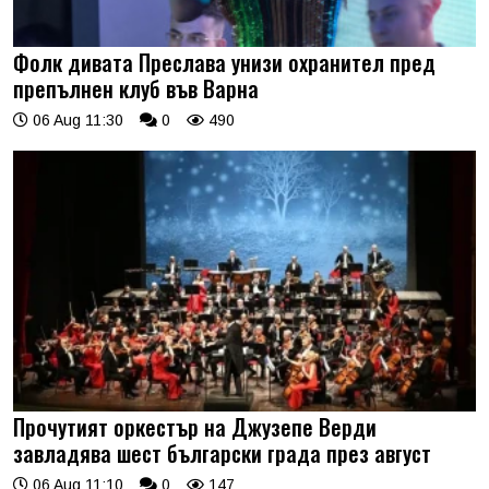
Фолк дивата Преслава унизи охранител пред
препълнен клуб във Варна
06 Aug 11:30
0
490
Прочутият оркестър на Джузепе Верди
завладява шест български града през август
06 Aug 11:10
0
147