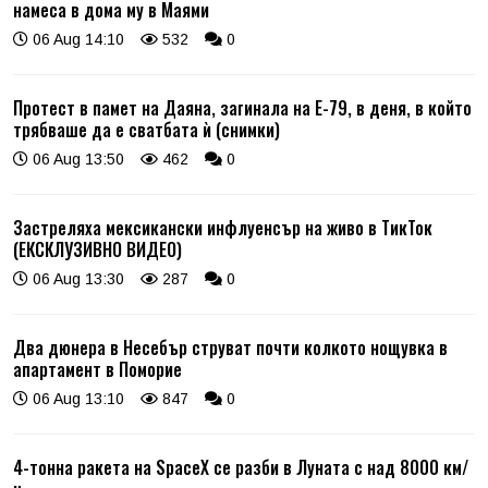
намеса в дома му в Маями
06 Aug 14:10
532
0
Протест в памет на Даяна, загинала на Е-79, в деня, в който
трябваше да е сватбата ѝ (снимки)
06 Aug 13:50
462
0
Застреляха мексикански инфлуенсър на живо в ТикТок
(ЕКСКЛУЗИВНО ВИДЕО)
06 Aug 13:30
287
0
Два дюнера в Несебър струват почти колкото нощувка в
апартамент в Поморие
06 Aug 13:10
847
0
4-тонна ракета на SpaceX се разби в Луната с над 8000 км/