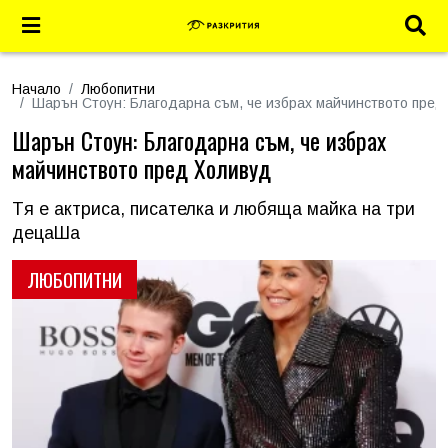
Начало
Любопитни
Шарън Стоун: Благодарна съм, че избрах майчинството пред
Шарън Стоун: Благодарна съм, че избрах
майчинството пред Холивуд
Tя е актриса, писателка и любяща майка на три
децаШа
ЛЮБОПИТНИ