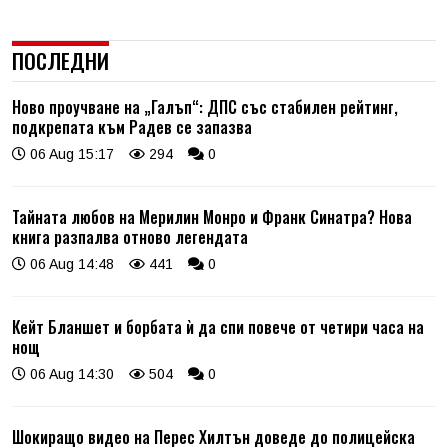
ПОСЛЕДНИ
Ново проучване на „Галъп“: ДПС със стабилен рейтинг,
подкрепата към Радев се запазва
06 Aug 15:17
294
0
Тайната любов на Мерилин Монро и Франк Синатра? Нова
книга разпалва отново легендата
06 Aug 14:48
441
0
Кейт Бланшет и борбата ѝ да спи повече от четири часа на
нощ
06 Aug 14:30
504
0
Шокиращо видео на Перес Хилтън доведе до полицейска