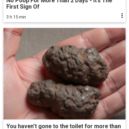
No Poop For More Than 2 Days - It's The
First Sign Of
3 h 15 min
You haven’t gone to the toilet for more than