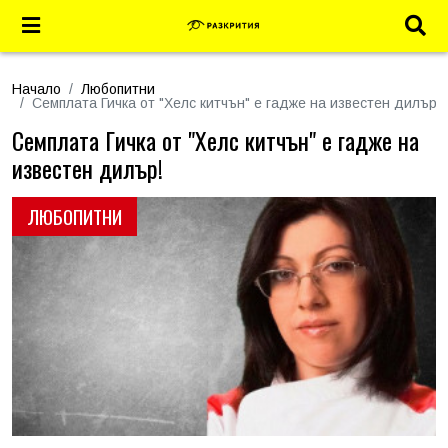
Начало
Любопитни
Семплата Гичка от "Хелс китчън" е гадже на известен дилър!
Семплата Гичка от "Хелс китчън" е гадже на
известен дилър!
ЛЮБОПИТНИ