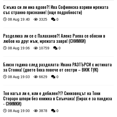
С мъжа си ли има ядове?! Ива Софиянска взриви мрежата
със странно признание! (още подробности)
08 Aug 19:40
3325
0
Разделиха ли се с Палаханов?! Алекс Раева се обясни в
любов на друг мъж, мрежата завря! (СНИМКИ)
08 Aug 19:06
10759
0
Близо година след раздялата: Ивана РАЗТЪРСИ с истината
за Стояна! (двете бяха повече от сестри – ВИЖ ТУК)
08 Aug 19:03
6629
0
Тоя нагъл ли е, или е дебилен?!? Синковецът на Тони
Стораро шпори без книжка в Слънчака! (Емрах е за пандиза
- СНИМКИ)
08 Aug 19:00
3878
0