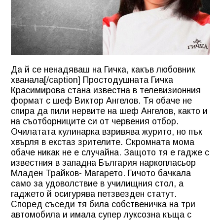
Да й се ненадяваш на Гичка, какъв любовник
хванала[/caption] Простодушната Гичка
Красимирова стана известна в телевизионния
формат с шеф Виктор Ангелов. Тя обаче не
спира да пили нервите на шеф Ангелов, както и
на съотборниците си от червения отбор.
Очилатата кулинарка взривява журито, но пък
хвърля в екстаз зрителите. Скромната мома
обаче никак не е случайна. Защото тя е гадже с
известния в западна България наркопласьор
Младен Трайков- Магарето. Гичото бачкала
само за удоволствие в училищния стол, а
гаджето й осигурява петзвезден статут.
Според съседи тя била собственичка на три
автомобила и имала супер луксозна къща с