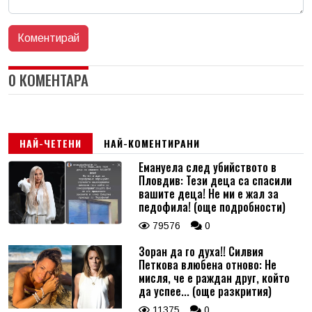
0 КОМЕНТАРА
НАЙ-ЧЕТЕНИ
НАЙ-КОМЕНТИРАНИ
Емануела след убийството в
Пловдив: Тези деца са спасили
вашите деца! Не ми е жал за
педофила! (още подробности)
79576
0
Зоран да го духа!! Силвия
Петкова влюбена отново: Не
мисля, че е раждан друг, който
да успее... (още разкрития)
11375
0