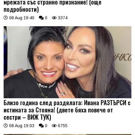
мрежата със странно признание! (още
подробности)
08 Aug 19:40
0
3374
Близо година след раздялата: Ивана РАЗТЪРСИ с
истината за Стояна! (двете бяха повече от
сестри – ВИЖ ТУК)
08 Aug 19:03
0
6755