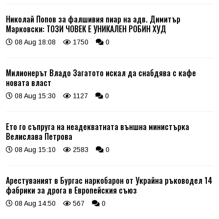
Николай Попов за фалшивия пиар на адв. Димитър
Марковски: ТОЗИ ЧОВЕК Е УНИКАЛЕН РОБИН ХУД
08 Aug 18:08
1750
0
Милионерът Владо Загатото искал да снабдява с кафе
новата власт
08 Aug 15:30
1127
0
Ето го съпруга на неадекватната външна министърка
Велислава Петрова
08 Aug 15:10
2583
0
Арестуваният в Бургас наркобарон от Украйна ръководел 14
фабрики за дрога в Европейския съюз
08 Aug 14:50
567
0