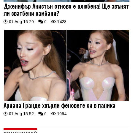
Дженифър Анистън отново е влюбена! Ще звънят
ли сватбени камбани?
07 Aug 16:20
0
1428
Ариана Гранде хвърли феновете си в паника
07 Aug 15:52
0
1064