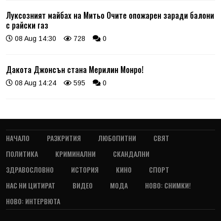
Луксозният майбах на Митьо Очите опожарен заради балони
с райски газ
08 Aug 14:30
728
0
Дакота Джонсън стана Мерилин Монро!
08 Aug 14:24
595
0
НАЧАЛО
РАЗКРИТИЯ
ЛЮБОПИТНИ
СВЯТ
ПОЛИТИКА
КРИМИНАЛНИ
СКАНДАЛНИ
ЗДРАВОСЛОВНО
ИСТОРИЯ
КИНО
СПОРТ
НАС НИ ЦИТИРАТ
ВИДЕО
МОДА
НОВО: СНИМКИ!
НОВО: ИНТЕРВЮТА