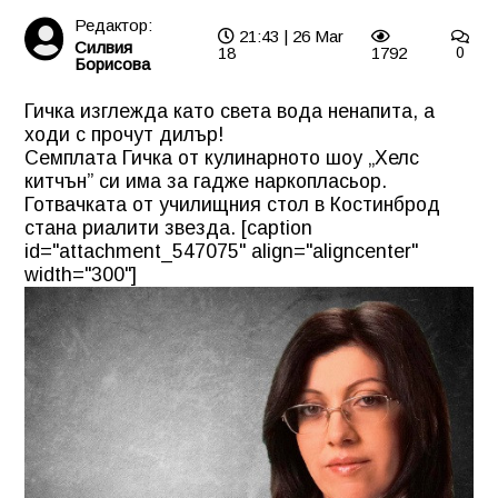
Редактор:
21:43 | 26 Mar
Силвия
18
1792
0
Борисова
Гичка изглежда като света вода ненапита, а
ходи с прочут дилър!
Семплата Гичка от кулинарното шоу „Хелс
китчън” си има за гадже наркопласьор.
Готвачката от училищния стол в Костинброд
стана риалити звезда. [caption
id="attachment_547075" align="aligncenter"
width="300"]