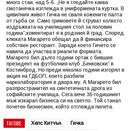
много стаи, над 5-6. „Не я гледайте каква
смотанячка изглежда в униформената куртка. В
цивилния живот Гичка не сваля кожените палта
от гърба си. Само гримовете й струват колкото
издръжката на училищния стол за половин
година”,коментират я в родзния й град. Според
клюката Магарето обещал да й финансира
собствен ресторант. Заради което Гичето се
навила да участва в риалити формата.
Магарето бил дълго години ортак с бившия
президент на футболния клуб „Бенковски” в
Костинброд. Но преди няколко години изгорял в
акция на ГДБОП, които разбили
нарколаборатория в двора му. А Магарето бил
разпространител на синтетичната дрога из
софийските училища. Сега вече 36-годишният
мъж изкарал бизнеса си на светло. Той станал
почетен бизнесмен, който отглежда пилета.
ТАГОВЕ:
Хелс Китчън
Гичка