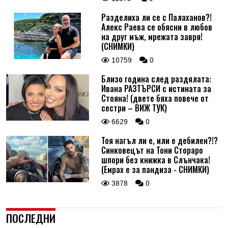
Разделиха ли се с Палаханов?!
Алекс Раева се обясни в любов
на друг мъж, мрежата завря!
(СНИМКИ)
10759
0
Близо година след раздялата:
Ивана РАЗТЪРСИ с истината за
Стояна! (двете бяха повече от
сестри – ВИЖ ТУК)
6629
0
Тоя нагъл ли е, или е дебилен?!?
Синковецът на Тони Стораро
шпори без книжка в Слънчака!
(Емрах е за пандиза - СНИМКИ)
3878
0
ПОСЛЕДНИ