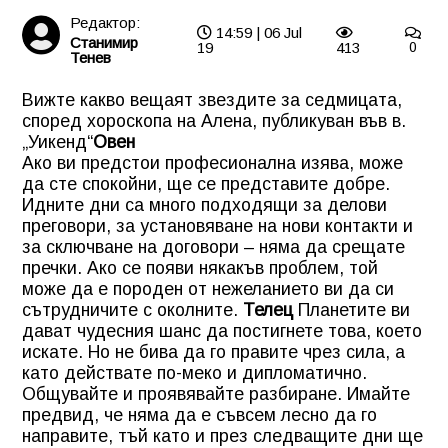
Редактор:
14:59 | 06 Jul
Станимир
19
413
0
Тенев
Вижте какво вещаят звездите за седмицата,
според хороскопа на Алена, публикуван във в.
„Уикенд“
Овен
Ако ви предстои професионална изява, може
да сте спокойни, ще се представите добре.
Идните дни са много подходящи за делови
преговори, за установяване на нови контакти и
за сключване на договори – няма да срещате
пречки. Ако се появи някакъв проблем, той
може да е породен от нежеланието ви да си
сътрудничите с околните.
Телец
Планетите ви
дават чудесния шанс да постигнете това, което
искате. Но не бива да го правите чрез сила, а
като действате по-меко и дипломатично.
Общувайте и проявявайте разбиране. Имайте
предвид, че няма да е съвсем лесно да го
направите, тъй като и през следващите дни ще