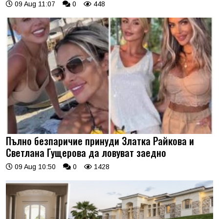
09 Aug 11:07
0
448
Пълно безпаричие принуди Златка Райкова и
Светлана Гущерова да ловуват заедно
09 Aug 10:50
0
1428