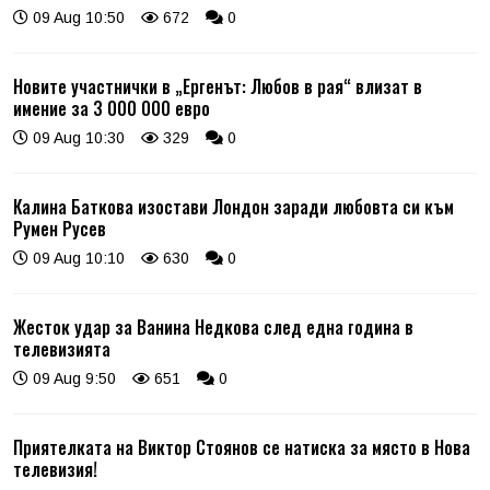
09 Aug 10:50
672
0
Новите участнички в „Ергенът: Любов в рая“ влизат в
имение за 3 000 000 евро
09 Aug 10:30
329
0
Калина Баткова изостави Лондон заради любовта си към
Румен Русев
09 Aug 10:10
630
0
Жесток удар за Ванина Недкова след една година в
телевизията
09 Aug 9:50
651
0
Приятелката на Виктор Стоянов се натиска за място в Нова
телевизия!