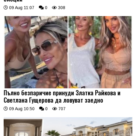
09 Aug 11:07
0
308
Пълно безпаричие принуди Златка Райкова и
Светлана Гущерова да ловуват заедно
09 Aug 10:50
0
707