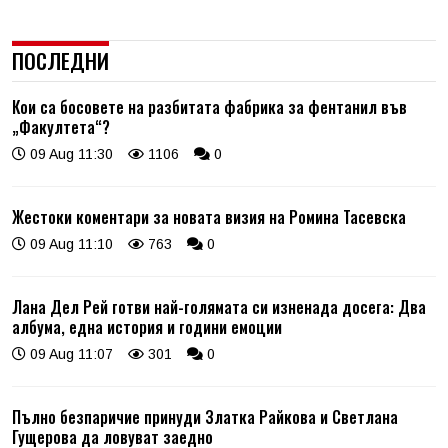
ПОСЛЕДНИ
Кои са босовете на разбитата фабрика за фентанил във
„Факултета“?
09 Aug 11:30
1106
0
Жестоки коментари за новата визия на Ромина Тасевска
09 Aug 11:10
763
0
Лана Дел Рей готви най-голямата си изненада досега: Два
албума, една история и години емоции
09 Aug 11:07
301
0
Пълно безпаричие принуди Златка Райкова и Светлана
Гущерова да ловуват заедно