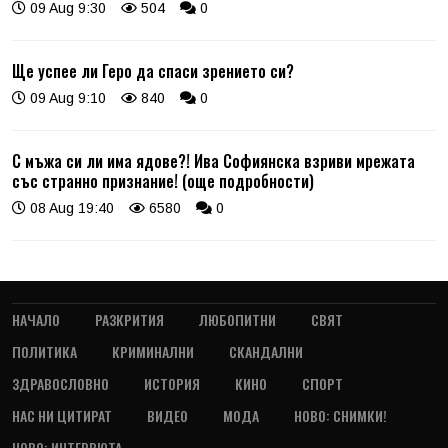
09 Aug 9:30
504
0
Ще успее ли Геро да спаси зрението си?
09 Aug 9:10
840
0
С мъжа си ли има ядове?! Ива Софиянска взриви мрежата
със странно признание! (още подробности)
08 Aug 19:40
6580
0
НАЧАЛО
РАЗКРИТИЯ
ЛЮБОПИТНИ
СВЯТ
ПОЛИТИКА
КРИМИНАЛНИ
СКАНДАЛНИ
ЗДРАВОСЛОВНО
ИСТОРИЯ
КИНО
СПОРТ
НАС НИ ЦИТИРАТ
ВИДЕО
МОДА
НОВО: СНИМКИ!
НОВО: ИНТЕРВЮТА