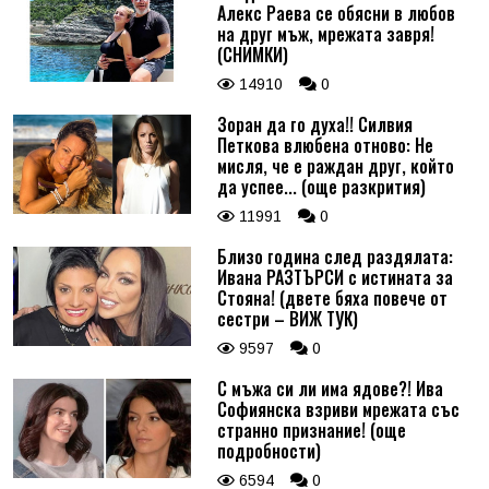
Алекс Раева се обясни в любов
на друг мъж, мрежата завря!
(СНИМКИ)
14910
0
Зоран да го духа!! Силвия
Петкова влюбена отново: Не
мисля, че е раждан друг, който
да успее... (още разкрития)
11991
0
Близо година след раздялата:
Ивана РАЗТЪРСИ с истината за
Стояна! (двете бяха повече от
сестри – ВИЖ ТУК)
9597
0
С мъжа си ли има ядове?! Ива
Софиянска взриви мрежата със
странно признание! (още
подробности)
6594
0