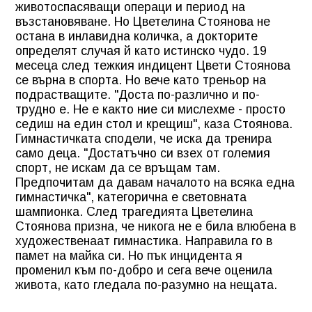
животоспасяващи операци и период на
възстановяване. Но Цветелина Стоянова не
остана в инлавидна количка, а докторите
определят случая й като истинско чудо. 19
месеца след тежкия индицент Цвети Стоянова
се върна в спорта. Но вече като треньор на
подрастващите. "Доста по-различно и по-
трудно е. Не е както ние си мислехме - просто
седиш на един стол и крещиш", каза Стоянова.
Гимнастичката сподели, че иска да тренира
само деца. "Достатъчно си взех от големия
спорт, не искам да се връщам там.
Предпочитам да давам началото на всяка една
гимнастичка", категорична е световната
шампионка. След трагедията Цветелина
Стоянова призна, че никога не е била влюбена в
художественаат гимнастика. Направила го в
памет на майка си. Но пък инцидента я
променил към по-добро и сега вече оценила
живота, като гледала по-разумно на нещата.