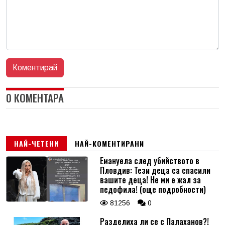
0 КОМЕНТАРА
НАЙ-ЧЕТЕНИ
НАЙ-КОМЕНТИРАНИ
Емануела след убийството в
Пловдив: Тези деца са спасили
вашите деца! Не ми е жал за
педофила! (още подробности)
81256
0
Разделиха ли се с Палаханов?!