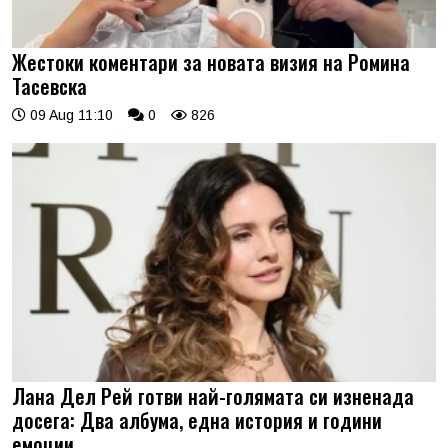
Жестоки коментари за новата визия на Ромина
Тасевска
09 Aug 11:10
0
826
Лана Дел Рей готви най-голямата си изненада
досега: Два албума, една история и години
емоции