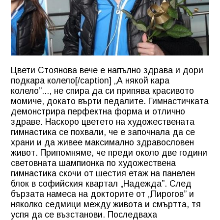
Цвети Стоянова вече е напълно здрава и дори
подкара колело[/caption] „А някой кара
колело”..., не спира да си припява красивото
момиче, докато върти педалите. Гимнастичката
демонстрира перфектна форма и отлично
здраве. Наскоро цветето на художествената
гимнастика се похвали, че е започнала да се
храни и да живее максимално здравословен
живот. Припомняме, че преди около две години
световната шампионка по художествена
гимнастика скочи от шестия етаж на панелен
блок в софийския квартал „Надежда”. След
бързата намеса на докторите от „Пирогов” и
няколко седмици между живота и смъртта, тя
успя да се възстанови. Последваха