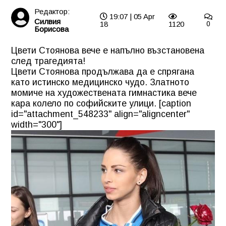
Редактор:
19:07 | 05 Apr
Силвия
18
1120
0
Борисова
Цвети Стоянова вече е напълно възстановена
след трагедията!
Цвети Стоянова продължава да е спрягана
като истинско медицинско чудо. Златното
момиче на художествената гимнастика вече
кара колело по софийските улици. [caption
id="attachment_548233" align="aligncenter"
width="300"]