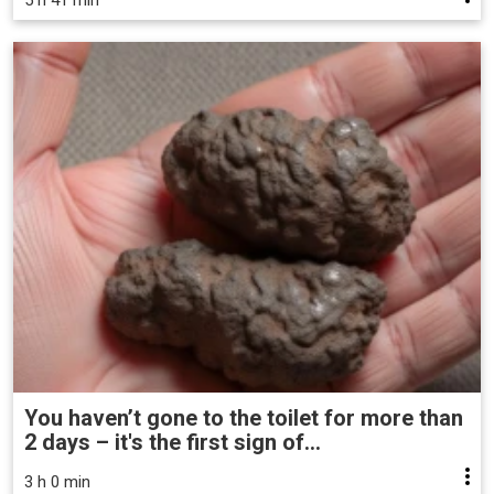
5 h 41 min
You haven’t gone to the toilet for more than
2 days – it's the first sign of...
3 h 0 min