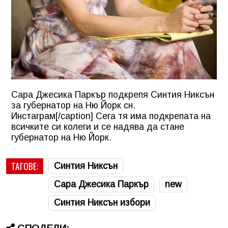
Сара Джесика Паркър подкрепя Синтия Никсън
за губернатор на Ню Йорк сн.
Инстаграм[/caption] Сега тя има подкрепата на
всичките си колеги и се надява да стане
губернатор на Ню Йорк.
ТАГОВЕ:
Синтия Никсън
Сара Джесика Паркър
new
Синтия Никсън избори