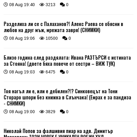
08 Aug 19:40
3213
0
Разделиха ли се с Палаханов?! Алекс Раева се обясни в
любов на друг мъж, мрежата завря! (СНИМКИ)
08 Aug 19:06
10500
0
Близо година след раздялата: Ивана РАЗТЪРСИ с истината
за Стояна! (двете бяха повече от сестри – ВИЖ ТУК)
08 Aug 19:03
6475
0
Тоя нагъл ли е, или е дебилен?!? Синковецът на Тони
Стораро шпори без книжка в Слънчака! (Емрах е за пандиза
- СНИМКИ)
08 Aug 19:00
3829
0
Николай Попов за фалшивия пиар на адв. Димитър