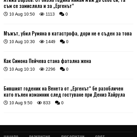
съм се замисляла и за „Ергенът“
10 Aug 10:50
1113
0
Мъжът, убил Румяна в катастрофа, дори не е съден за това
10 Aug 10:30
1449
0
Как Симона Пейчева стана фатална жена
10 Aug 10:10
2296
0
Бившият годеник на Венета от „Ергенът“ бе разобличен
като пълен измамник след гостуване при Дениз Хайрула
10 Aug 9:50
833
0
НАЧАЛО
РАЗКРИТИЯ
ЛЮБОПИТНИ
СВЯТ