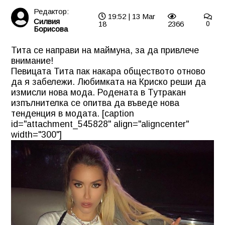
Редактор:
19:52 | 13 Mar
Силвия
18
2366
0
Борисова
Тита се направи на маймуна, за да привлече
внимание!
Певицата Тита пак накара обществото отново
да я забележи. Любимката на Криско реши да
измисли нова мода. Родената в Тутракан
изпълнителка се опитва да въведе нова
тенденция в модата. [caption
id="attachment_545828" align="aligncenter"
width="300"]