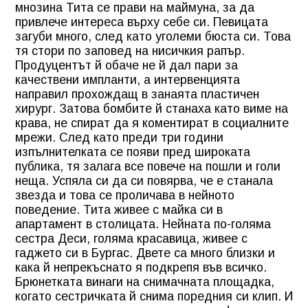
мнозина Тита се прави на маймуна, за да
привлече интереса върху себе си. Певицата
загуби много, след като уголеми бюста си. Това
тя стори по заповед на нисичкия рапър.
Продуцентът й обаче не й дал пари за
качествени импланти, а интервенцията
направил прохождащ в занаята пластичен
хирург. Затова бомбите й станаха като виме на
крава, не спират да я коментират в социалните
мрежи. След като преди три години
изпълнителката се появи пред широката
публика, тя залага все повече на пошли и голи
неща. Успяла си да си повярва, че е станала
звезда и това се проличава в нейното
поведение. Тита живее с майка си в
апартамент в столицата. Нейната по-голяма
сестра Деси, голяма красавица, живее с
гаджето си в Бургас. Двете са много близки и
кака й непрекъснато я подкрепя във всичко.
Брюнетката винаги на снимачната площадка,
когато сестричката й снима поредния си клип. И