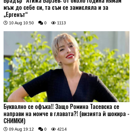
Брадър“ Атижа Барзев: От около година нямам
мъж до себе си, та съм се замисляла и за
„Ергенът“
10 Aug 10:50
0
1113
Буквално се офъка!! Защо Ромина Тасевска се
направи на момче в главата?! (визията й шокира -
СНИМКИ)
09 Aug 19:12
0
4214