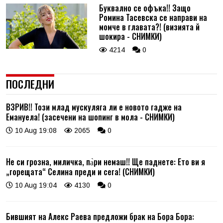
Буквално се офъка!! Защо
Ромина Тасевска се направи на
момче в главата?! (визията й
шокира - СНИМКИ)
4214
0
ПОСЛЕДНИ
ВЗРИВ!! Този млад мускуляга ли е новото гадже на
Емануела! (засечени на шопинг в мола - СНИМКИ)
10 Aug 19:08
2065
0
Не си грозна, миличка, па̀ри немаш!! Ще паднете: Ето ви я
„горещата“ Селина преди и сега! (СНИМКИ)
10 Aug 19:04
4130
0
Бившият на Алекс Раева предложи брак на Бора Бора: