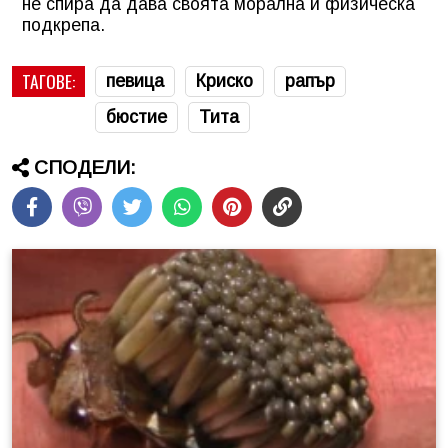
не спира да дава своята морална и физическа
подкрепа.
ТАГОВЕ:
певица
Криско
рапър
бюстие
Тита
СПОДЕЛИ: