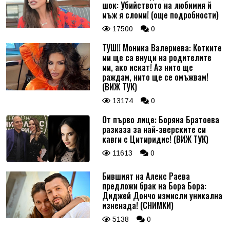
шок: Убийството на любимия й
мъж я сломи! (още подробности)
17500
0
ТУШ!! Моника Валериева: Котките
ми ще са внуци на родителите
ми, ако искат! Аз нито ще
раждам, нито ще се омъжвам!
(ВИЖ ТУК)
13174
0
От първо лице: Боряна Братоева
разказа за най-зверските си
кавги с Цитиридис! (ВИЖ ТУК)
11613
0
Бившият на Алекс Раева
предложи брак на Бора Бора:
Диджей Дончо измисли уникална
изненада! (СНИМКИ)
5138
0