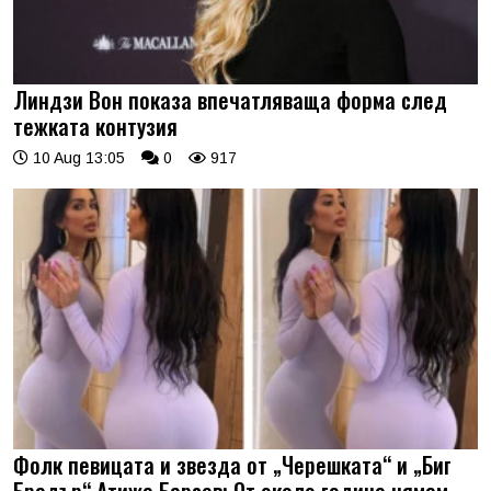
Линдзи Вон показа впечатляваща форма след
тежката контузия
10 Aug 13:05
0
917
Фолк певицата и звезда от „Черешката“ и „Биг