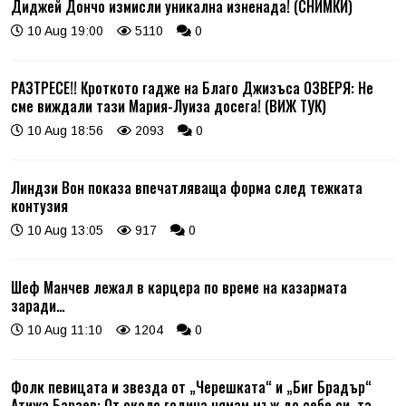
Диджей Дончо измисли уникална изненада! (СНИМКИ)
10 Aug 19:00
5110
0
РАЗТРЕСЕ!! Кроткото гадже на Благо Джизъса ОЗВЕРЯ: Не
сме виждали тази Мария-Луиза досега! (ВИЖ ТУК)
10 Aug 18:56
2093
0
Линдзи Вон показа впечатляваща форма след тежката
контузия
10 Aug 13:05
917
0
Шеф Манчев лежал в карцера по време на казармата
заради…
10 Aug 11:10
1204
0
Фолк певицата и звезда от „Черешката“ и „Биг Брадър“
Атижа Барзев: От около година нямам мъж до себе си, та