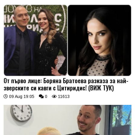
От първо лице: Боряна Братоева разказа за най-
зверските си кавги с Цитиридис! (ВИЖ ТУК)
09 Aug 19:05
0
11613