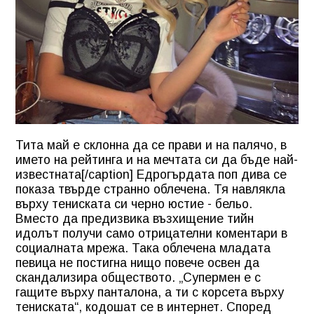
Тита май е склонна да се прави и на палячо, в
името на рейтинга и на мечтата си да бъде най-
известната[/caption] Едрогърдата поп дива се
показа твърде странно облечена. Тя навлякла
върху тениската си черно юстие - бельо.
Вместо да предизвика възхищение тийн
идолът получи само отрицателни коментари в
социалната мрежа. Така облечена младата
певица не постигна нищо повече освен да
скандализира обществото. „Супермен е с
гащите върху панталона, а ти с корсета върху
тениската“, кодошат се в интернет. Според