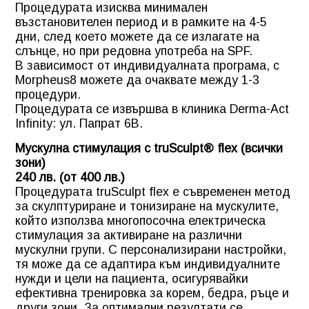
Процедурата изисква минимален
възстановителен период и в рамките на 4-5
дни, след което можете да се излагате на
слънце, но при редовна употреба на SPF.
В зависимост от индивидуалната програма, с
Morpheus8 можете да очаквате между 1-3
процедури.
Процедурата се извършва в клиника Derma-Act
Infinity: ул. Папрат 6В.
Мускулна стимулация с truSculpt® flex (всички
зони)
240 лв. (от 400 лв.)
Процедурата truSculpt flex е съвременен метод
за скулптуриране и тонизиране на мускулите,
който използва многопосочна електрическа
стимулация за активиране на различни
мускулни групи. С персонализирани настройки,
тя може да се адаптира към индивидуалните
нужди и цели на пациента, осигурявайки
ефективна тренировка за корем, бедра, ръце и
други зони. За оптимални резултати се