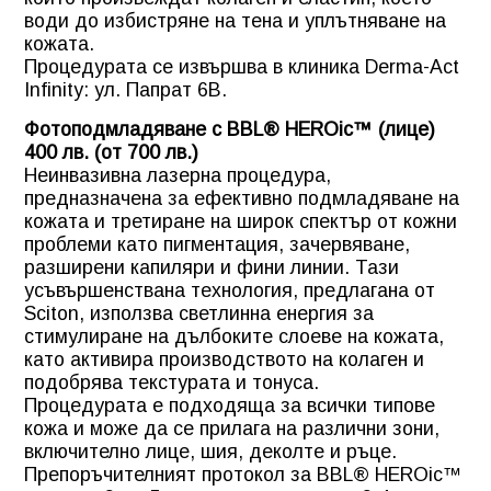
води до избистряне на тена и уплътняване на
кожата.
Процедурата се извършва в клиника Derma-Act
Infinity: ул. Папрат 6В.
Фотоподмладяване с BBL® HEROic™ (лице)
400 лв. (от 700 лв.)
Неинвазивна лазерна процедура,
предназначена за ефективно подмладяване на
кожата и третиране на широк спектър от кожни
проблеми като пигментация, зачервяване,
разширени капиляри и фини линии. Тази
усъвършенствана технология, предлагана от
Sciton, използва светлинна енергия за
стимулиране на дълбоките слоеве на кожата,
като активира производството на колаген и
подобрява текстурата и тонуса.
Процедурата е подходяща за всички типове
кожа и може да се прилага на различни зони,
включително лице, шия, деколте и ръце.
Препоръчителният протокол за BBL® HEROic™