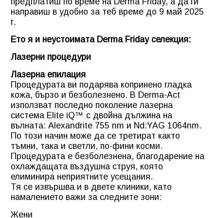
предплатиш по време на Derma Friday, а да ги
направиш в удобно за теб време до 9 май 2025
г.
Ето я и неустоимата Derma Friday селекция:
Лазерни процедури
Лазерна епилация
Процедурата ви подарява копринено гладка
кожа, бързо и безболезнено. В Derma-Act
използват последно поколение лазерна
система Elite iQ™ с двойна дължина на
вълната: Alexandrite 755 nm и Nd:YAG 1064nm.
По този начин може да се третират както
тъмни, така и светли, по-фини косми.
Процедурата е безболезнена, благодарение на
охлаждащата въздушна струя, която
елиминира неприятните усещания.
Тя се извършва и в двете клиники, като
намалението важи за следните зони:
Жени