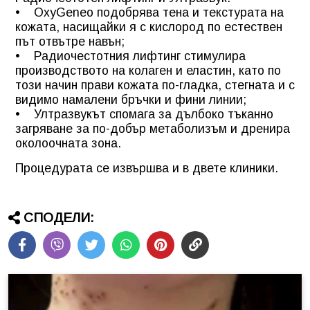
• OxyGeneo подобрява тена и текстурата на
кожата, насищайки я с кислород по естествен
път отвътре навън;
• Радиочестотния лифтинг стимулира
производството на колаген и еластин, като по
този начин прави кожата по-гладка, стегната и с
видимо намалени бръчки и фини линии;
• Ултразвукът спомага за дълбоко тъканно
загряване за по-добър метаболизъм и дренира
околоочната зона.
Процедурата се извършва и в двете клиники.
СПОДЕЛИ: