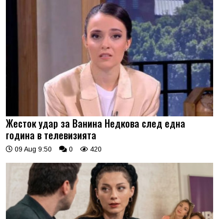
Жесток удар за Ванина Недкова след една
година в телевизията
09 Aug 9:50
0
420