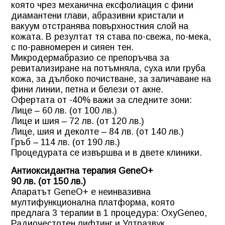
която чрез механична ексфолиация с фини
диамантени глави, абразивни кристали и
вакуум отстранява повърхностния слой на
кожата. В резултат тя става по-свежа, по-мека,
с по-равномерен и сияен тен.
Микродермабразио се препоръчва за
ревитализиране на потъмняла, суха или груба
кожа, за дълбоко почистване, за заличаване на
фини линии, петна и белези от акне.
Офертата от -40% важи за следните зони:
Лице – 60 лв. (от 100 лв.)
Лице и шия – 72 лв. (от 120 лв.)
Лице, шия и деколте – 84 лв. (от 140 лв.)
Гръб – 114 лв. (от 190 лв.)
Процедурата се извършва и в двете клиники.
Антиоксидантна терапия GeneO+
90 лв. (от 150 лв.)
Апаратът GeneO+ е неинвазивна
мултифункционална платформа, която
предлага 3 терапии в 1 процедура: OxyGeneo,
Радиочестотен лифтинг и Ултразвук.