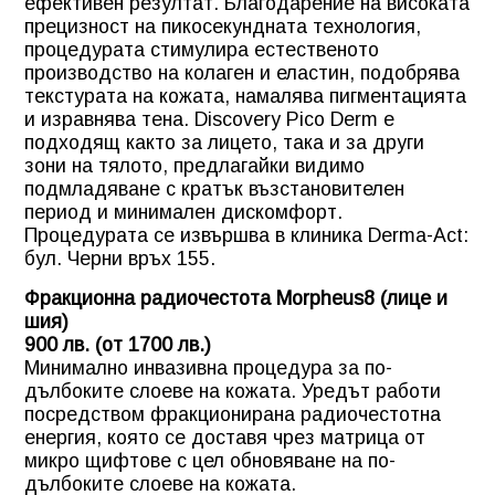
ефективен резултат. Благодарение на високата
прецизност на пикосекундната технология,
процедурата стимулира естественото
производство на колаген и еластин, подобрява
текстурата на кожата, намалява пигментацията
и изравнява тена. Discovery Pico Derm е
подходящ както за лицето, така и за други
зони на тялото, предлагайки видимо
подмладяване с кратък възстановителен
период и минимален дискомфорт.
Процедурата се извършва в клиника Derma-Act:
бул. Черни връх 155.
Фракционна радиочестота Morpheus8 (лице и
шия)
900 лв. (от 1700 лв.)
Минимално инвазивна процедура за по-
дълбоките слоеве на кожата. Уредът работи
посредством фракционирана радиочестотна
енергия, която се доставя чрез матрица от
микро щифтове с цел обновяване на по-
дълбоките слоеве на кожата.