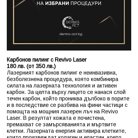
Карбонов пилинг с Revivo Laser
180 лв. (от 350 лв.)
Лазерният карбонов пилинг е неинвазивна,
безболезнена процедура, която комбинира
силата на лазерната технология и активен
карбон. За целта върху лицето се нанася слой
течен карбон, който прониква дълбоко в порите
и в последствие се разбива на фини частици с
помощта на мощния лазерен лъч на Revivo
Laser. В резултат кожата е почистена,
премахват се замърсяванията и мъртвите
клетки. Лазерната енергия активира клетките,
които произвеждат колаген и еластин, което