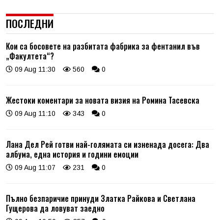
ПОСЛЕДНИ
Кои са босовете на разбитата фабрика за фентанил във
„Факултета“?
09 Aug 11:30
560
0
Жестоки коментари за новата визия на Ромина Тасевска
09 Aug 11:10
343
0
Лана Дел Рей готви най-голямата си изненада досега: Два
албума, една история и години емоции
09 Aug 11:07
231
0
Пълно безпаричие принуди Златка Райкова и Светлана
Гущерова да ловуват заедно