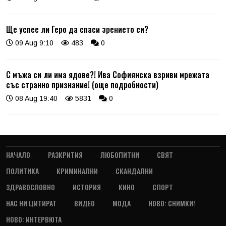
Ще успее ли Геро да спаси зрението си?
09 Aug 9:10
483
0
С мъжа си ли има ядове?! Ива Софиянска взриви мрежата
със странно признание! (още подробности)
08 Aug 19:40
5831
0
НАЧАЛО
РАЗКРИТИЯ
ЛЮБОПИТНИ
СВЯТ
ПОЛИТИКА
КРИМИНАЛНИ
СКАНДАЛНИ
ЗДРАВОСЛОВНО
ИСТОРИЯ
КИНО
СПОРТ
НАС НИ ЦИТИРАТ
ВИДЕО
МОДА
НОВО: СНИМКИ!
НОВО: ИНТЕРВЮТА