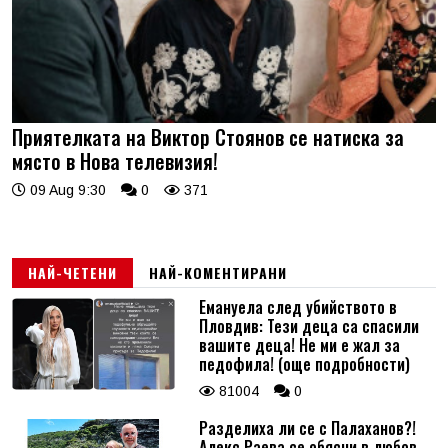
Приятелката на Виктор Стоянов се натиска за
място в Нова телевизия!
09 Aug 9:30
0
371
НАЙ-ЧЕТЕНИ
НАЙ-КОМЕНТИРАНИ
Емануела след убийството в
Пловдив: Тези деца са спасили
вашите деца! Не ми е жал за
педофила! (още подробности)
81004
0
Разделиха ли се с Палаханов?!
Алекс Раева се обясни в любов