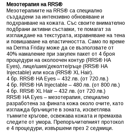
Мезотерапия на RRS®
Мезотерапиите на RRS® са специално
създадени за интензивно обновяване и
подхранване на кожата. Със своите внимателно
подбрани активни съставки, те помагат за
изглаждане на текстурата, изравняване на тена
и повишаване на еластичността. Само по време
на Derma Friday може да се възползвате от
40% намаление при закупен пакет от 4 броя
процедури на околоочен контур (RRS® HA
Eyes), лице/шия/деколте/ръце (RRS® HA
Injectable) или коса (RRS® XL Hair).
4 бр. RRS® HA Eyes – 432 лв. (от 720 лв.)
4 бр. RRS® HA Injectable – 480 лв. (от 800 лв.)
4 бр. RRS® XL Hair – 432 лв. (от 720 лв.)
RRS® HA Eyes – мезотерапия, специално
разработена за фината кожа около очите, като
изглажда бръчиците в зоната, изсветлява
тъмните кръгове, освежава кожата и премахва
следите от умора. Препоръчителният протокол
е 4 процедури, извършени през 2 седмици.