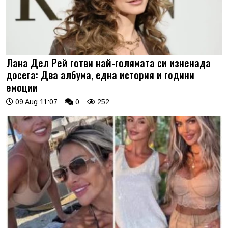
Лана Дел Рей готви най-голямата си изненада
досега: Два албума, една история и години
емоции
09 Aug 11:07
0
252