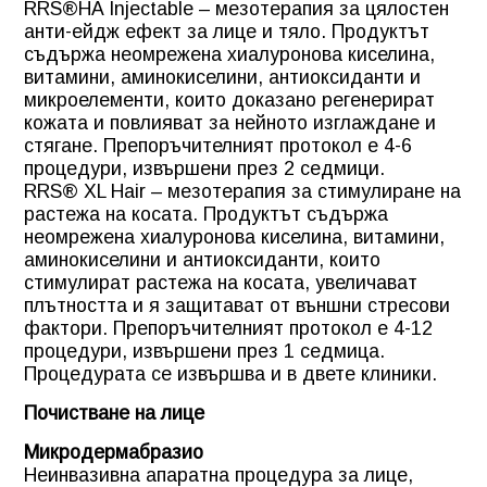
RRS®HA Injectable – мезотерапия за цялостен
анти-ейдж ефект за лице и тяло. Продуктът
съдържа неомрежена хиалуронова киселина,
витамини, аминокиселини, антиоксиданти и
микроелементи, които доказано регенерират
кожата и повлияват за нейното изглаждане и
стягане. Препоръчителният протокол е 4-6
процедури, извършени през 2 седмици.
RRS® XL Hair – мезотерапия за стимулиране на
растежа на косата. Продуктът съдържа
неомрежена хиалуронова киселина, витамини,
аминокиселини и антиоксиданти, които
стимулират растежа на косата, увеличават
плътността и я защитават от външни стресови
фактори. Препоръчителният протокол е 4-12
процедури, извършени през 1 седмица.
Процедурата се извършва и в двете клиники.
Почистване на лице
Микродермабразио
Неинвазивна апаратна процедура за лице,