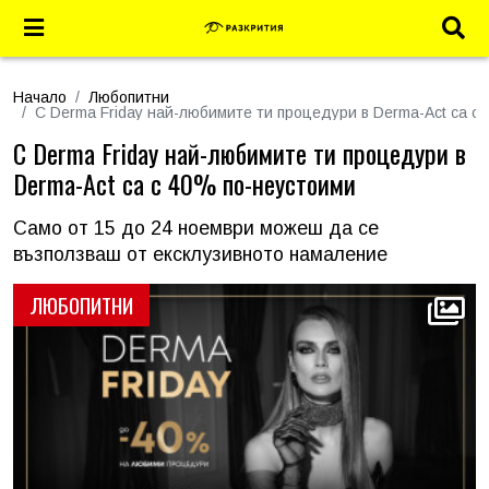
Начало
Любопитни
С Derma Friday най-любимите ти процедури в Derma-Act са с
С Derma Friday най-любимите ти процедури в
Derma-Act са с 40% по-неустоими
Само от 15 до 24 ноември можеш да се
възползваш от ексклузивното намаление
ЛЮБОПИТНИ