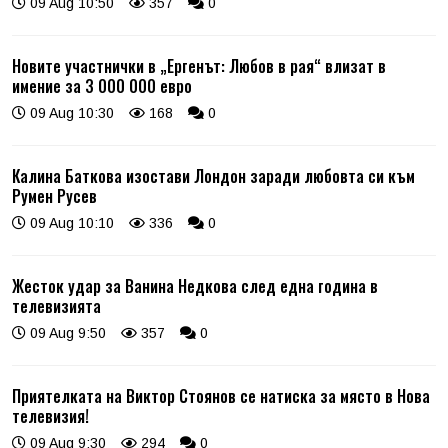
09 Aug 10:50
357
0
Новите участнички в „Ергенът: Любов в рая“ влизат в
имение за 3 000 000 евро
09 Aug 10:30
168
0
Калина Баткова изостави Лондон заради любовта си към
Румен Русев
09 Aug 10:10
336
0
Жесток удар за Ванина Недкова след една година в
телевизията
09 Aug 9:50
357
0
Приятелката на Виктор Стоянов се натиска за място в Нова
телевизия!
09 Aug 9:30
294
0