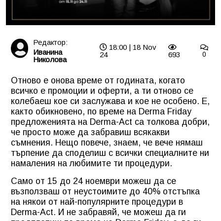
Редактор:
18:00 | 18 Nov
Иванина
24
693
0
Николова
Отново е онова време от годината, когато
всичко е промоции и оферти, а ти отново се
колебаеш кое си заслужава и кое не особено. Е,
както обикновено, по време на Derma Friday
предложенията на Derma-Act са толкова добри,
че просто може да забравиш всякакви
съмнения. Нещо повече, знаем, че вече нямаш
търпение да споделиш с всички специалните ни
намаления на любимите ти процедури.
Само от 15 до 24 ноември можеш да се
възползваш от неустоимите до 40% отстъпка
на някои от най-популярните процедури в
Derma-Act. И не забравяй, че можеш да ги