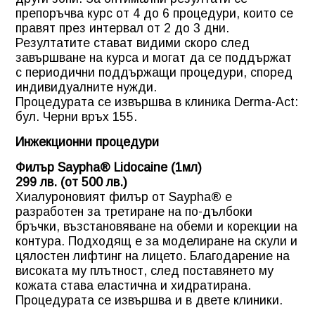
препоръчва курс от 4 до 6 процедури, които се
правят през интервал от 2 до 3 дни.
Резултатите стават видими скоро след
завършване на курса и могат да се поддържат
с периодични поддържащи процедури, според
индивидуалните нужди.
Процедурата се извършва в клиника Derma-Act:
бул. Черни връх 155.
Инжекционни процедури
Филър Saypha® Lidocaine (1мл)
299 лв. (от 500 лв.)
Хиалуроновият филър от Saypha® е
разработен за третиране на по-дълбоки
бръчки, възстановяване на обеми и корекции на
контура. Подходящ е за моделиране на скули и
цялостен лифтинг на лицето. Благодарение на
високата му плътност, след поставянето му
кожата става еластична и хидратирана.
Процедурата се извършва и в двете клиники.