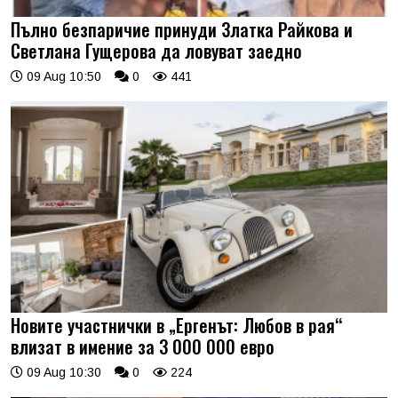
Пълно безпаричие принуди Златка Райкова и
Светлана Гущерова да ловуват заедно
09 Aug 10:50
0
441
Новите участнички в „Ергенът: Любов в рая“
влизат в имение за 3 000 000 евро
09 Aug 10:30
0
224