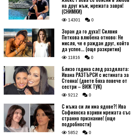
на друг мъж, мрежата завря!
(СНИМКИ)
14301
0
Зоран да го духа!! Силвия
Петкова влюбена отново: Не
мисля, че е раждан друг, който
да успее... (още разкрития)
11816
0
Близо година след раздялата:
Ивана РАЗТЪРСИ с истината за
Стояна! (двете бяха повече от
сестри – ВИЖ ТУК)
9212
0
С мъжа си ли има ядове?! Ива
Софиянска взриви мрежата със
странно признание! (още
подробности)
5852
0