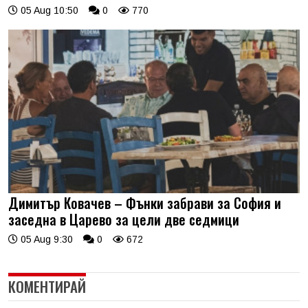
05 Aug 10:50
0
770
Димитър Ковачев – Фънки забрави за София и
заседна в Царево за цели две седмици
05 Aug 9:30
0
672
КОМЕНТИРАЙ