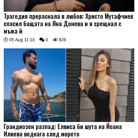
Трагедия прераснала в любов: Христо Мутафчиев
спасил бащата на Яна Донева и я срещнал с
мъжа й
05 Aug 11:10
0
826
Грандиозен разпад: Елвиса би шута на Йоана
Илиева веднага след морето