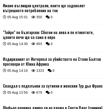
Имаме въглищни централи, които ще задоволят
вътрешното потребление на ток
05 Aug 15:01
350
0
"Тойро" по български: Сбогом на лева и по етикетите,
цените вече ще са само в евро
05 Aug 14:30
903
0
Издирваният от Интерпол за убийството на Стоян Балтов
проговори от Южна Африка
05 Aug 14:10
1323
0
Скандал с подплънки за сутиени в женския Тур дьо Франс
05 Aug 13:50
679
0
Шофьор паркира джипа си на плажа в Свети Влас (снимки)