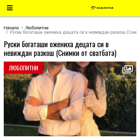
Начало
Любопитни
Руски богаташи ожениха децата си в невиждан разкош (Снимк
Руски богаташи ожениха децата си в
невиждан разкош (Снимки от сватбата)
ЛЮБОПИТНИ