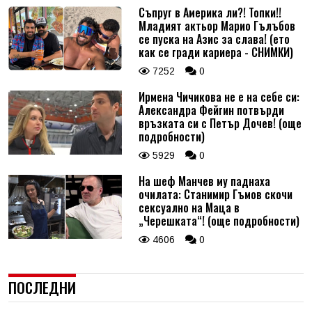
Съпруг в Америка ли?! Топки!!
Младият актьор Марио Гълъбов
се пуска на Азис за слава! (ето
как се гради кариера - СНИМКИ)
7252
0
Ирмена Чичикова не е на себе си:
Александра Фейгин потвърди
връзката си с Петър Дочев! (още
подробности)
5929
0
На шеф Манчев му паднаха
очилата: Станимир Гъмов скочи
сексуално на Маца в
„Черешката“! (още подробности)
4606
0
ПОСЛЕДНИ