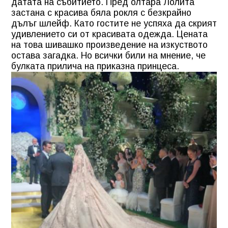
датата на събитието. Пред олтара Лолита
застана с красива бяла рокля с безкрайно
дълъг шлейф. Като гостите не успяха да скрият
удивлението си от красивата одежда. Цената
на това шивашко произведение на изкуството
остава загадка. Но всички били на мнение, че
булката прилича на приказна принцеса.