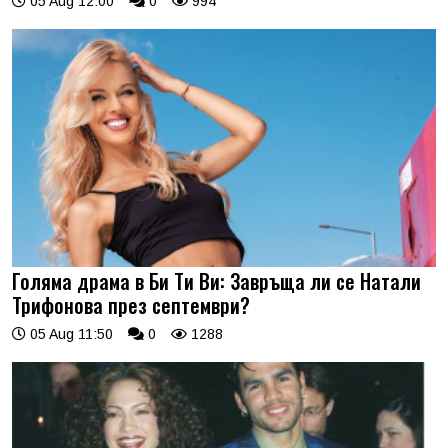
05 Aug 12:00
0
994
Голяма драма в Би Ти Ви: Завръща ли се Натали
Трифонова през септември?
05 Aug 11:50
0
1288