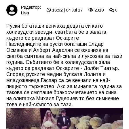
Редактор:
18:52 | 04 Jul 17
2310
0
Lisa
Руски богаташи венчаха децата си като
холивудски звезди, сватбата бе в залата
където се раздават Оскарите
Наследниците на руски богаташи Елдар
Османов и Алберт Авдолян се ожениха на
сватба смятана за най-скъпа и луксозна за тази
година. Събитието бе в холивудската зала
където се раздават Оскарите - Долби Тиатър.
Според руските медии булката Лолита и
младоженеца Гаспар са се венчали на най-
пищното тържество. Ако за миналата година за
такова се смяташе бракосъчетанието на сина
на олигарха Михаил Гуцериев то без съмнение
това е най-скъпото за тази.