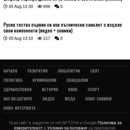
05 Aug 13:30
896
0
Русия тества първия си нов пътнически самолет с изцяло
свои компоненти (видео + снимки)
05 Aug 13:10
217
0
НАЧАЛО
РАЗКРИТИЯ
ЛЮБОПИТНИ
СВЯТ
ПОЛИТИКА
КРИМИНАЛНИ
СКАНДАЛНИ
ЗДРАВОСЛОВНО
ИСТОРИЯ
КИНО
СПОРТ
НАС НИ ЦИТИРАТ
ВИДЕО
МОДА
НОВО: СНИМКИ!
НОВО: ИНТЕРВЮТА
Този сайт е защитен от reCAPTCHA и Google
Политика за
поверителност
и
Условия за ползване
са приложени.