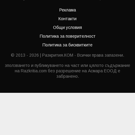
Реклама
Контакти
Общи условия
Политика за поверителност
Политика за бисквитките
© 2013 - 2026 | Разкрития.КОМ - Всички права запазени.
зползването и публикуването на част или цялото съдържание
на Razkritia.com без разрешение на Асмара ЕООД е
забранено.