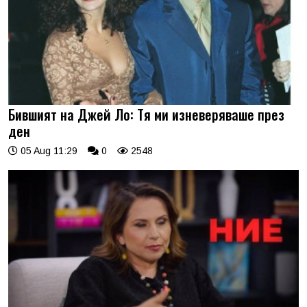
Бившият на Джей Ло: Тя ми изневеряваше през
ден
05 Aug 11:29
0
2548