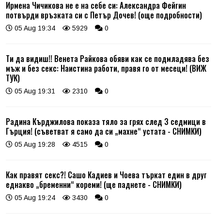
Ирмена Чичикова не е на себе си: Александра Фейгин
потвърди връзката си с Петър Дочев! (още подробности)
05 Aug 19:34
5929
0
Ти да видиш!! Венета Райкова обяви как се подмладява без
мъж и без секс: Наистина работи, правя го от месеци! (ВИЖ
ТУК)
05 Aug 19:31
2310
0
Радина Кърджилова показа тяло за грях след 3 седмици в
Гърция! (съветват я само да си „махне“ устата - СНИМКИ)
05 Aug 19:28
4515
0
Как правят секс?! Сашо Кадиев и Чоева търкат един в друг
еднакво „бременни“ кореми! (ще паднете - СНИМКИ)
05 Aug 19:24
3430
0