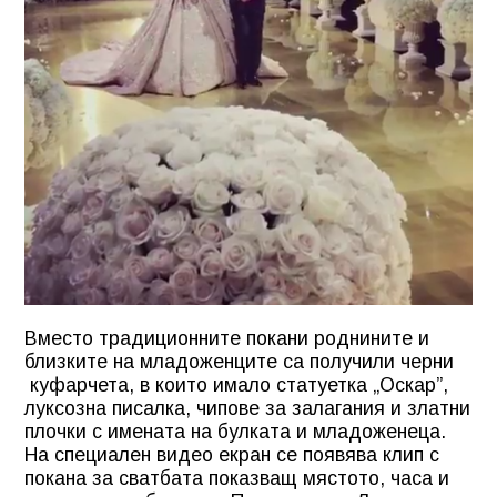
Вместо традиционните покани роднините и
близките на младоженците са получили черни
куфарчета, в които имало статуетка „Оскар”,
луксозна писалка, чипове за залагания и златни
плочки с имената на булката и младоженеца.
На специален видео екран се появява клип с
покана за сватбата показващ мястото, часа и