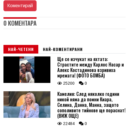
0 КОМЕНТАРА
НАЙ-ЧЕТЕНИ
НАЙ-КОМЕНТИРАНИ
Ще се изчукат на яхтата:
Страстите между Карлос Насар и
Алекс Костадинова взривиха
мрежата! (ФОТО БОМБА)
25200
0
Камелия: След няколко години
никой няма да помни Киара,
Селина, Данна, Манна, защото
сополивите тийнове ще пораснат!
(ВИЖ ОЩЕ)
22484
0