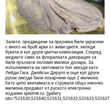
Залите, предвидени за празника били украсени
с много на брой арки от живи цветя, хиляди
букети и куп други цветни композиции. Според
медиите само за флоралната декорация са
били пръснати половин милион долара. За
изпълненията на световните поп звезди като
Лейди Гага, Джейсън Деруло и още куп други
руски звезди били похарчени още 2 милиона.
Като цяло венчавката е струвала общо няколко
милиона,предават от руското електронно
издание spletnik.ru. [gallery
ids="521630,521640,521631,521632,521633,521637