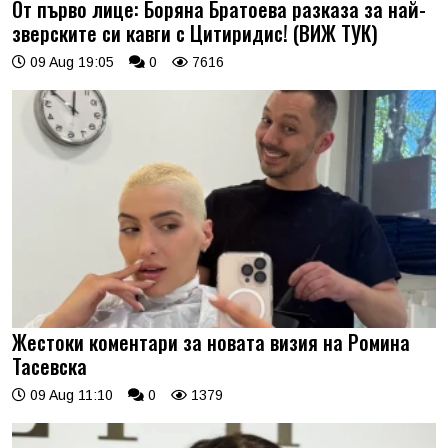
От първо лице: Боряна Братоева разказа за най-
зверските си кавги с Цитиридис! (ВИЖ ТУК)
09 Aug 19:05
0
7616
Жестоки коментари за новата визия на Ромина
Тасевска
09 Aug 11:10
0
1379