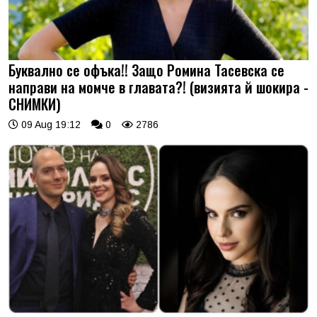
Буквално се офъка!! Защо Ромина Тасевска се
направи на момче в главата?! (визията й шокира -
СНИМКИ)
09 Aug 19:12
0
2786