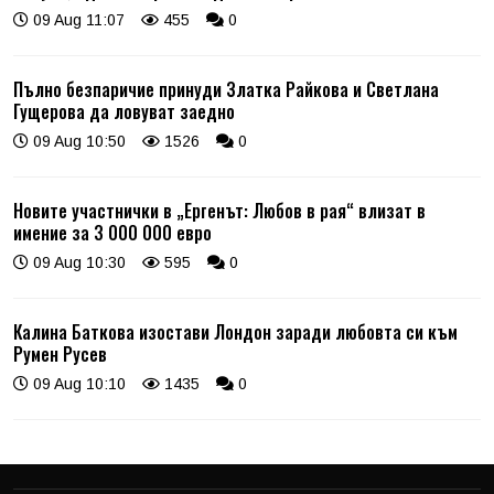
09 Aug 11:07
455
0
Пълно безпаричие принуди Златка Райкова и Светлана
Гущерова да ловуват заедно
09 Aug 10:50
1526
0
Новите участнички в „Ергенът: Любов в рая“ влизат в
имение за 3 000 000 евро
09 Aug 10:30
595
0
Калина Баткова изостави Лондон заради любовта си към
Румен Русев
09 Aug 10:10
1435
0