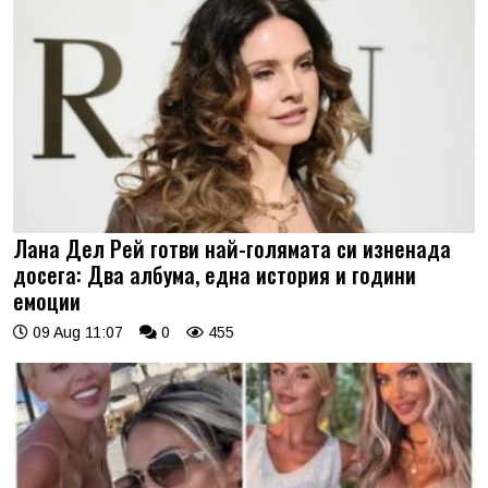
Лана Дел Рей готви най-голямата си изненада
досега: Два албума, една история и години
емоции
09 Aug 11:07
0
455