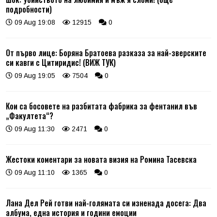
подробности)
09 Aug 19:08
12915
0
От първо лице: Боряна Братоева разказа за най-зверските
си кавги с Цитиридис! (ВИЖ ТУК)
09 Aug 19:05
7504
0
Кои са босовете на разбитата фабрика за фентанил във
„Факултета“?
09 Aug 11:30
2471
0
Жестоки коментари за новата визия на Ромина Тасевска
09 Aug 11:10
1365
0
Лана Дел Рей готви най-голямата си изненада досега: Два
албума, една история и години емоции