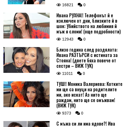
16821
0
Ивана РУХНА!! Телефонът й е
изключен от дни, близките й в
шок: Убийството на любимия й
мъж я сломи! (още подробности)
12943
0
Близо година след раздялата:
Ивана РАЗТЪРСИ с истината за
Стояна! (двете бяха повече от
сестри – ВИЖ ТУК)
11011
0
ТУШ!! Моника Валериева: Котките
ми ще са внуци на родителите
ми, ако искат! Аз нито ще
раждам, нито ще се омъжвам!
(ВИЖ ТУК)
9373
0
С мъжа си ли има ядове?! Ива