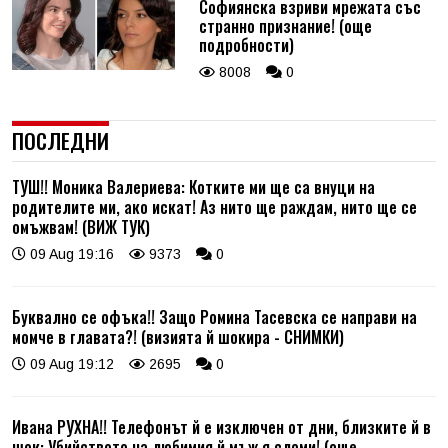
Софиянска взриви мрежата със
странно признание! (още
подробности)
8008
0
ПОСЛЕДНИ
ТУШ!! Моника Валериева: Котките ми ще са внуци на
родителите ми, ако искат! Аз нито ще раждам, нито ще се
омъжвам! (ВИЖ ТУК)
09 Aug 19:16
9373
0
Буквално се офъка!! Защо Ромина Тасевска се направи на
момче в главата?! (визията й шокира - СНИМКИ)
09 Aug 19:12
2695
0
Ивана РУХНА!! Телефонът й е изключен от дни, близките й в
шок: Убийството на любимия й мъж я сломи! (още