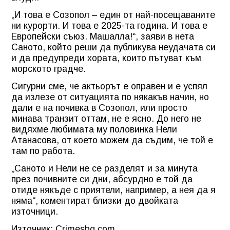
„И това е Созопол – един от най-посещаваните
ни курорти. И това е 2025-та година. И това е
Европейски съюз. Машалла!“, заяви в нета
Саното, който реши да публикува неудачата си
и да предупреди хората, които пътуват към
морското градче.
Сигурни сме, че актьорът е оправен и е успял
да излезе от ситуацията по някакъв начин, но
дали е на почивка в Созопол, или просто
минава транзит оттам, не е ясно. До него не
видяхме любимата му половинка Нели
Атанасова, от което можем да съдим, че той е
там по работа.
„Саното и Нели не се разделят и за минута
през почивните си дни, абсурдно е той да
отиде някъде с приятели, например, а нея да я
няма“, коментират близки до двойката
източници.
Източник: Crimesbg.com