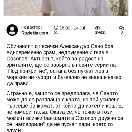
Редактор:
18:02 | 14 Jul
25
39935
0
Razkritia.com
Обичаният от всички Александър Сано бра
едновременно срам, недоумение и гняв в
Созопол. Актьорът, който за радост на
зрителите, ще се завърне в новите серии на
„Под прикритие“, остана без пукнат лев в
морския ни курорт и буквално не знаеше какво
да прави.
Странно е, защото се предполага, че Саното
може да се разплаща с карта, но той усилено
търсеше банкомат, от който да изтегли кеш. Е,
не намери такъв. Оказа се, че точно в този
момент всички банкомати в Созопол дружно са
се „наговорили“ да не пускат пари, което го
влуди.