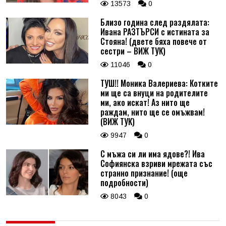
13573
0
Близо година след раздялата:
Ивана РАЗТЪРСИ с истината за
Стояна! (двете бяха повече от
сестри – ВИЖ ТУК)
11046
0
ТУШ!! Моника Валериева: Котките
ми ще са внуци на родителите
ми, ако искат! Аз нито ще
раждам, нито ще се омъжвам!
(ВИЖ ТУК)
9947
0
С мъжа си ли има ядове?! Ива
Софиянска взриви мрежата със
странно признание! (още
подробности)
8043
0