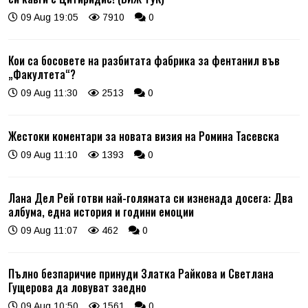
09 Aug 19:05
7910
0
Кои са босовете на разбитата фабрика за фентанил във
„Факултета“?
09 Aug 11:30
2513
0
Жестоки коментари за новата визия на Ромина Тасевска
09 Aug 11:10
1393
0
Лана Дел Рей готви най-голямата си изненада досега: Два
албума, една история и години емоции
09 Aug 11:07
462
0
Пълно безпаричие принуди Златка Райкова и Светлана
Гущерова да ловуват заедно
09 Aug 10:50
1561
0