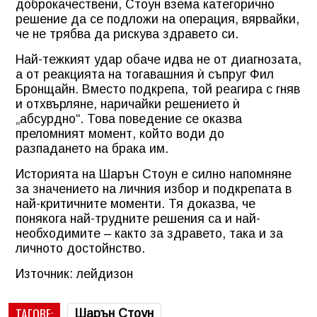
доброкачествени, Стоун взема категорично
решение да се подложи на операция, вярвайки,
че не трябва да рискува здравето си.
Най-тежкият удар обаче идва не от диагнозата,
а от реакцията на тогавашния ѝ съпруг Фил
Бронщайн. Вместо подкрепа, той реагира с гняв
и отхвърляне, наричайки решението ѝ
„абсурдно“. Това поведение се оказва
преломният момент, който води до
разпадането на брака им.
Историята на Шарън Стоун е силно напомняне
за значението на личния избор и подкрепата в
най-критичните моменти. Тя доказва, че
понякога най-трудните решения са и най-
необходимите – както за здравето, така и за
личното достойнство.
Източник: лейдизон
ТАГОВЕ:
Шарън Стоун