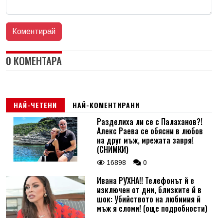
0 КОМЕНТАРА
НАЙ-ЧЕТЕНИ
НАЙ-КОМЕНТИРАНИ
Разделиха ли се с Палаханов?!
Алекс Раева се обясни в любов
на друг мъж, мрежата завря!
(СНИМКИ)
16898
0
Ивана РУХНА!! Телефонът й е
изключен от дни, близките й в
шок: Убийството на любимия й
мъж я сломи! (още подробности)