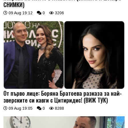
СНИМКИ)
09 Aug 19:12
0
3206
От първо лице: Боряна Братоева разказа за най-
зверските си кавги с Цитиридис! (ВИЖ ТУК)
09 Aug 19:05
0
8288