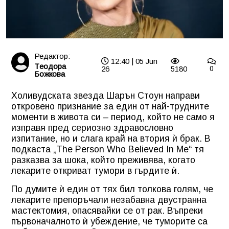
Редактор:
12:40 | 05 Jun
Tеодора
26
5180
0
Божкова
Холивудската звезда Шарън Стоун направи
откровено признание за един от най-трудните
моменти в живота си – период, който не само я
изправя пред сериозно здравословно
изпитание, но и слага край на втория ѝ брак. В
подкаста „The Person Who Believed In Me“ тя
разказва за шока, който преживява, когато
лекарите откриват тумори в гърдите ѝ.
По думите ѝ един от тях бил толкова голям, че
лекарите препоръчали незабавна двустранна
мастектомия, опасявайки се от рак. Въпреки
първоначалното ѝ убеждение, че туморите са