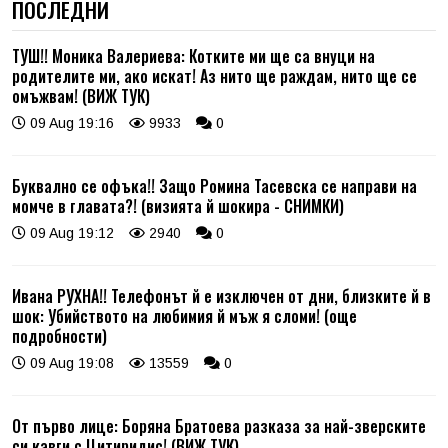
ПОСЛЕДНИ
ТУШ!! Моника Валериева: Котките ми ще са внуци на
родителите ми, ако искат! Аз нито ще раждам, нито ще се
омъжвам! (ВИЖ ТУК)
09 Aug 19:16
9933
0
Буквално се офъка!! Защо Ромина Тасевска се направи на
момче в главата?! (визията й шокира - СНИМКИ)
09 Aug 19:12
2940
0
Ивана РУХНА!! Телефонът й е изключен от дни, близките й в
шок: Убийството на любимия й мъж я сломи! (още
подробности)
09 Aug 19:08
13559
0
От първо лице: Боряна Братоева разказа за най-зверските
си кавги с Цитиридис! (ВИЖ ТУК)