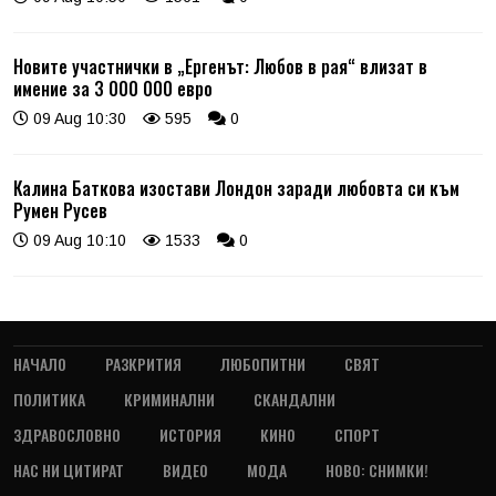
Новите участнички в „Ергенът: Любов в рая“ влизат в
имение за 3 000 000 евро
09 Aug 10:30
595
0
Калина Баткова изостави Лондон заради любовта си към
Румен Русев
09 Aug 10:10
1533
0
НАЧАЛО
РАЗКРИТИЯ
ЛЮБОПИТНИ
СВЯТ
ПОЛИТИКА
КРИМИНАЛНИ
СКАНДАЛНИ
ЗДРАВОСЛОВНО
ИСТОРИЯ
КИНО
СПОРТ
НАС НИ ЦИТИРАТ
ВИДЕО
МОДА
НОВО: СНИМКИ!