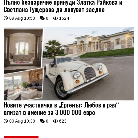
Пълно безпаричие принуди Златка Райкова и
Светлана Гущерова да ловуват заедно
09 Aug 10:50
0
1624
Новите участнички в „Ергенът: Любов в рая“
влизат в имение за 3 000 000 евро
09 Aug 10:30
0
623