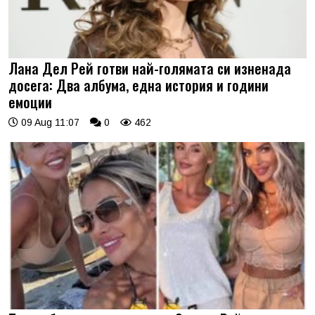
Лана Дел Рей готви най-голямата си изненада
досега: Два албума, една история и години
емоции
09 Aug 11:07
0
462