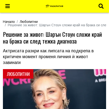
Начало
Любопитни
Решение за живот: Шарън Стоун сложи край на брака си след
Решение за живот: Шарън Стоун сложи край
на брака си след тежка диагноза
Актрисата разкри как липсата на подкрепа в
критичен момент променя личния ѝ живот
завинаги
ЛЮБОПИТНИ