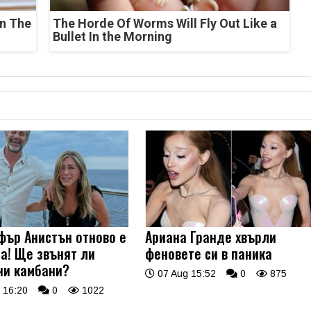
n The
The Horde Of Worms Will Fly Out Like a
Bullet In the Morning
ър Анистън отново е
Ариана Гранде хвърли
а! Ще звънят ли
феновете си в паника
ни камбани?
07 Aug 15:52
0
875
 16:20
0
1022