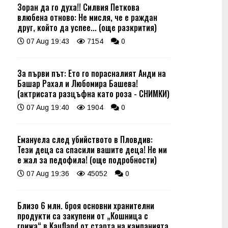
Зоран да го духа!! Силвия Петкова
влюбена отново: Не мисля, че е раждан
друг, който да успее... (още разкрития)
07 Aug 19:43
7154
0
За първи път: Ето го порасналият Анди на
Башар Рахал и Любомира Башева!
(актрисата разцъфна като роза - СНИМКИ)
07 Aug 19:40
1904
0
Емануела след убийството в Пловдив:
Тези деца са спасили вашите деца! Не ми
е жал за педофила! (още подробности)
07 Aug 19:36
45052
0
Близо 6 млн. броя основни хранителни
продукти са закупени от „Кошница с
грижа“ в Kaufland от старта на кампанията