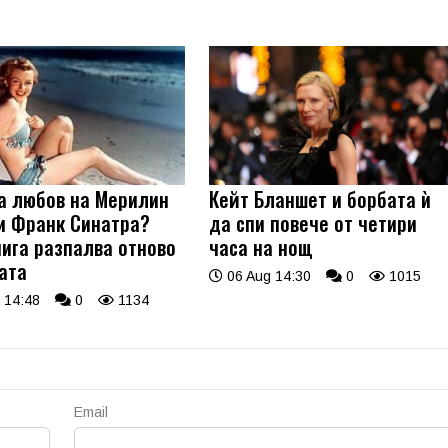
а любов на Мерилин
Кейт Бланшет и борбата ѝ
и Франк Синатра?
да спи повече от четири
нига разпалва отново
часа на нощ
ата
06 Aug 14:30
0
1015
 14:48
0
1134
Email