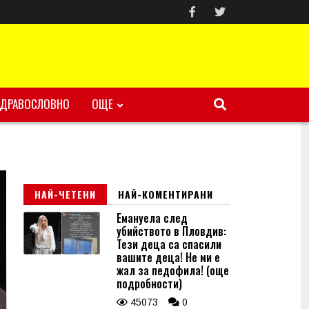
ЗДРАВОСЛОВНО
ОЩЕ
НАЙ-ЧЕТЕНИ
НАЙ-КОМЕНТИРАНИ
Емануела след
убийството в Пловдив:
Тези деца са спасили
вашите деца! Не ми е
жал за педофила! (още
подробности)
45073
0