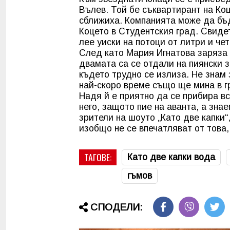
Вълев. Той бе съквартирант на Ко
сближиха. Компанията може да бъд
Коцето в Студентския град. Свидет
лее уиски на потоци от литри и че
След като Мария Игнатова заряза 
двамата са се отдали на пиянски з
където трудно се излиза. Не знам 
най-скоро време също ще мина в г
Надя й е приятно да се прибира вс
него, защото пие на аванта, а зна
зрители на шоуто „Като две капки“
изобщо не се впечатляват от това,
ТАГОВЕ:
Като две капки вода
гъмов
СПОДЕЛИ: