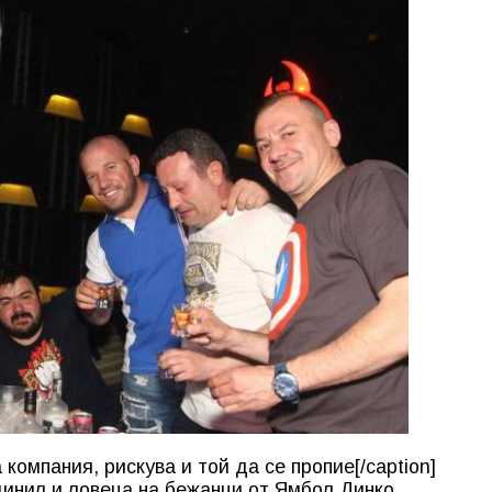
компания, рискува и той да се пропие[/caption]
динил и ловеца на бежанци от Ямбол Динко