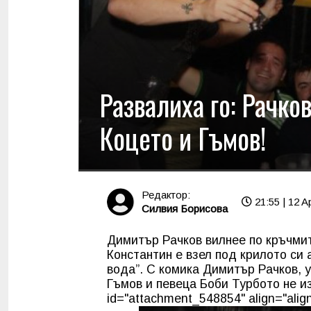
Развалиха го: Рачко
Коцето и Гъмов!
Редактор:
21:55 | 12 A
Силвия Борисова
Димитър Рачков вилнее по кръчмит
Константин е взел под крилото си 
вода”. С комика Димитър Рачков, 
Гъмов и певеца Боби Турбото не из
id="attachment_548854" align="align