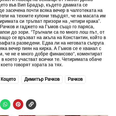
цето във Вип Брадър, където двамата се
е засечена почти всяка вечер в чалготеката на
ели на техните купони твърдят, че на масата им
тиримата си тръгват призори на „четири крака”.
Рачков и гаджето на Гъмов също го паряса,
апои до зори. “Тръгнали са по много лош път, от
защо се връзват на акъла на Константин, който в
рафата разведени. Едва ли на неговата съпруга
яка вечер пиян на кирка. А Гъмов се е хванал с
ем, че не е много добре финансово“, коментират
, в което участват всички те. Четиримата обаче
 което говорят хората за тях.
Коцето
Димитър Рачков
Рачков