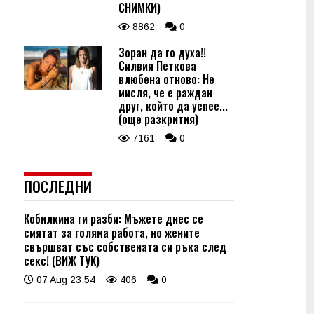
СНИМКИ)
8862
0
Зоран да го духа!!
Силвия Петкова
влюбена отново: Не
мисля, че е раждан
друг, който да успее...
(още разкрития)
7161
0
ПОСЛЕДНИ
Кобилкина ги разби: Мъжете днес се
смятат за голяма работа, но жените
свършват със собствената си ръка след
секс! (ВИЖ ТУК)
07 Aug 23:54
406
0