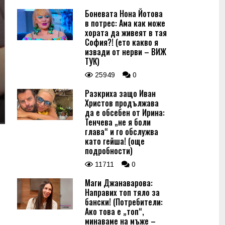
Боневата Нона Йотова
в потрес: Ама как може
хората да живеят в тая
София?! (ето какво я
извади от нерви – ВИЖ
ТУК)
25949
0
Разкриха защо Иван
Христов продължава
да е обсебен от Ирина:
Тенчева „не я боли
глава“ и го обслужва
като гейша! (още
подробности)
11711
0
Маги Джанаварова:
Направих топ тяло за
бански! (Потребители:
Ако това е „топ“,
минаваме на мъже –