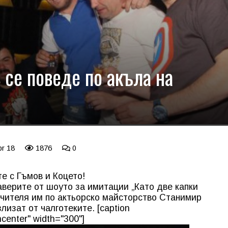
в се поведе по акъла на
pr 18
1876
0
е с Гъмов и Коцето!
аверите от шоуто за имитации „Като две капки
учителя им по актьорско майсторство Станимир
лизат от чалготеките. [caption
center" width="300"]