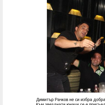
Димитър Рачков не си избра добра 
Към звезднати юнаци се е присъе