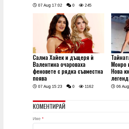
07 Aug 17:02
0
245
Салма Хайек и дъщеря ѝ
Тайнат
Валентина очароваха
Монро 
феновете с рядка съвместна
Нова к
поява
легенд
07 Aug 15:23
0
1162
06 Aug
КОМЕНТИРАЙ
Име
*