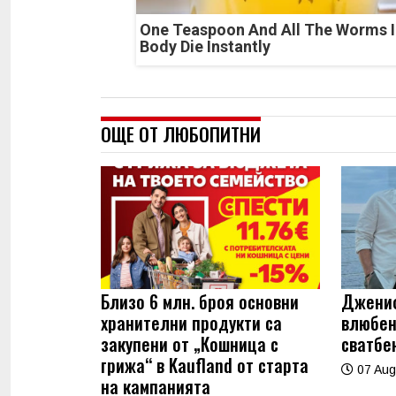
One Teaspoon And All The Worms I
Body Die Instantly
ОЩЕ ОТ ЛЮБОПИТНИ
Близо 6 млн. броя основни
Джениф
хранителни продукти са
влюбен
закупени от „Кошница с
сватбе
грижа“ в Kaufland от старта
07 Aug
на кампанията