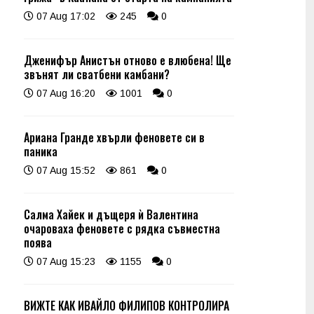
07 Aug 17:02
245
0
Дженифър Анистън отново е влюбена! Ще
звънят ли сватбени камбани?
07 Aug 16:20
1001
0
Ариана Гранде хвърли феновете си в
паника
07 Aug 15:52
861
0
Салма Хайек и дъщеря ѝ Валентина
очароваха феновете с рядка съвместна
поява
07 Aug 15:23
1155
0
ВИЖТЕ КАК ИВАЙЛО ФИЛИПОВ КОНТРОЛИРА