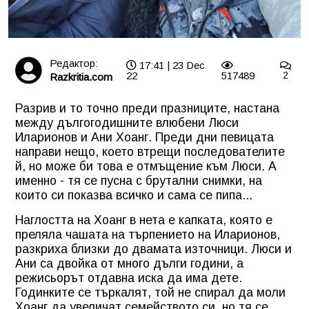
Редактор:
17:41 | 23 Dec
22
517489
2
Razkritia.com
Разрив и то точно преди празниците, настана
между дългогодишните влюбени Люси
Иларионов и Ани Хоанг. Преди дни певицата
направи нещо, което втрещи последователите
й, но може би това е отмъщение към Люси. А
именно - тя се пусна с брутални снимки, на
които си показва всичко и сама се пипа...
Наглостта на Хоанг в нета е капката, която е
преляла чашата на търпението на Иларионов,
разкриха близки до двамата източници. Люси и
Ани са двойка от много дълги години, а
режисьорът отдавна иска да има дете.
Годинките се търкалят, той не спирал да моли
Хоанг да увеличат семейството си, но тя се