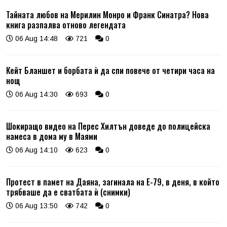
Тайната любов на Мерилин Монро и Франк Синатра? Нова
книга разпалва отново легендата
06 Aug 14:48
721
0
Кейт Бланшет и борбата ѝ да спи повече от четири часа на
нощ
06 Aug 14:30
693
0
Шокиращо видео на Перес Хилтън доведе до полицейска
намеса в дома му в Маями
06 Aug 14:10
623
0
Протест в памет на Даяна, загинала на Е-79, в деня, в който
трябваше да е сватбата ѝ (снимки)
06 Aug 13:50
742
0