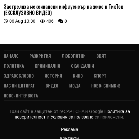
Застреляха мексикански инфлуенсър на живо в ТикТок
(ЕКСКЛУЗИВНО ВИДЕО)
06 Aug 13:30
406
0
НАЧАЛО
РАЗКРИТИЯ
ЛЮБОПИТНИ
СВЯТ
ПОЛИТИКА
КРИМИНАЛНИ
СКАНДАЛНИ
ЗДРАВОСЛОВНО
ИСТОРИЯ
КИНО
СПОРТ
НАС НИ ЦИТИРАТ
ВИДЕО
МОДА
НОВО: СНИМКИ!
НОВО: ИНТЕРВЮТА
Този сайт е защитен от reCAPTCHA и Google
Политика за
поверителност
и
Условия за ползване
са приложени.
Реклама
Контакти