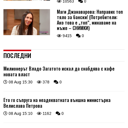
10563
0
Маги Джанаварова: Направих топ
тяло за бански! (Потребители:
Ако това е „топ“, минаваме на
мъже – СНИМКИ)
9415
0
ПОСЛЕДНИ
Милионерът Владо Загатото искал да снабдява с кафе
новата власт
08 Aug 15:30
378
0
Ето го съпруга на неадекватната външна министърка
Велислава Петрова
08 Aug 15:10
1162
0