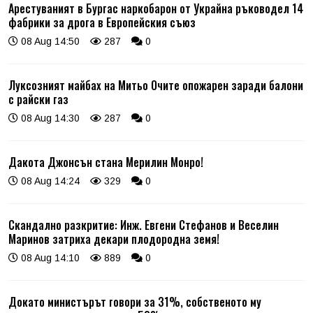
Арестуваният в Бургас наркобарон от Украйна ръководел 14
фабрики за дрога в Европейския съюз
08 Aug 14:50
287
0
Луксозният майбах на Митьо Очите опожарен заради балони
с райски газ
08 Aug 14:30
287
0
Дакота Джонсън стана Мерилин Монро!
08 Aug 14:24
329
0
Скандално разкритие: Инж. Евгени Стефанов и Веселин
Маринов затриха декари плодородна земя!
08 Aug 14:10
889
0
Докато министърът говори за 31%, собственото му