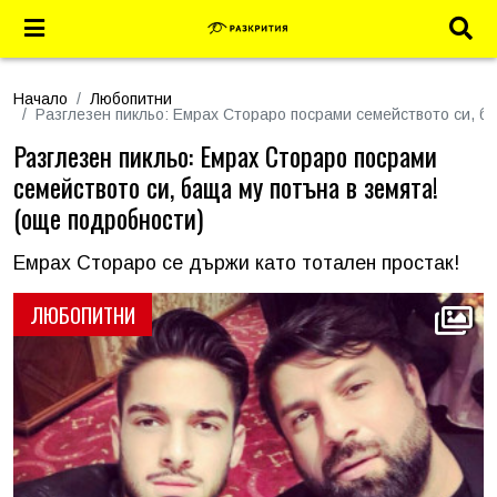
Начало
Любопитни
Разглезен пикльо: Емрах Стораро посрами семейството си, б
Разглезен пикльо: Емрах Стораро посрами
семейството си, баща му потъна в земята!
(още подробности)
Емрах Стораро се държи като тотален простак!
ЛЮБОПИТНИ