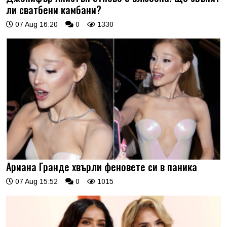
ли сватбени камбани?
07 Aug 16:20
0
1330
Ариана Гранде хвърли феновете си в паника
07 Aug 15:52
0
1015