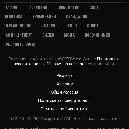
НАЧАЛО
РАЗКРИТИЯ
ЛЮБОПИТНИ
СВЯТ
ПОЛИТИКА
КРИМИНАЛНИ
СКАНДАЛНИ
ЗДРАВОСЛОВНО
ИСТОРИЯ
КИНО
СПОРТ
НАС НИ ЦИТИРАТ
ВИДЕО
МОДА
НОВО: СНИМКИ!
НОВО: ИНТЕРВЮТА
Този сайт е защитен от reCAPTCHA и Google
Политика за
поверителност
и
Условия за ползване
са приложени.
Реклама
Контакти
Общи условия
Политика за поверителност
Политика за бисквитките
© 2013 - 2026 | Разкрития.КОМ - Всички права запазени.
зползването и публикуването на част или цялото съдържание