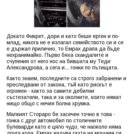
Докато Фикрет, дори и като беше ерген и по-
млад, никога не е излагал семейството си и се
е държал прилично, то Емрах драпа да бъде
нехранимайко. Първо бяха скандалите и
счупения от него нос на бившата му Теди
Александрова, а сега и... гонки по пътищата.
Както знаем, последните са строго забранени и
преследвани от закона, тъй като рискът е
огромен - както за самите дебилни
състезатели, така и за околните, които нямат
нищо общо с нечия болна хрумка.
Малкият Стораро бе засечен точно в това -
гонка с друг автомобил по столичните
булеварди като е цяло чудо, че наоколо няма
друга кола. Емрах надува газта на мощния си