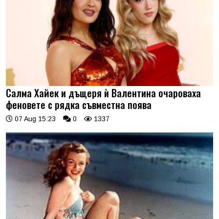
Салма Хайек и дъщеря ѝ Валентина очароваха
феновете с рядка съвместна поява
07 Aug 15:23
0
1337