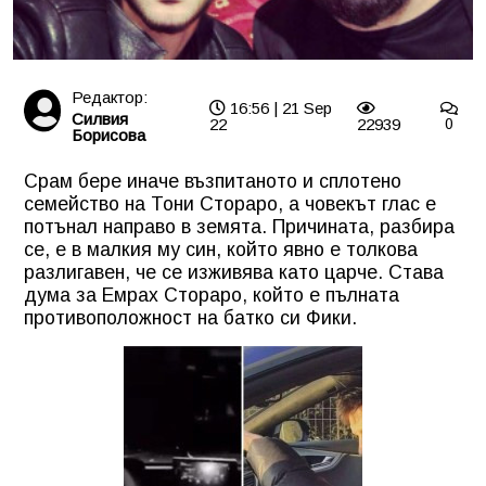
Редактор:
16:56 | 21 Sep
Силвия
22
22939
0
Борисова
Срам бере иначе възпитаното и сплотено
семейство на Тони Стораро, а човекът глас е
потънал направо в земята. Причината, разбира
се, е в малкия му син, който явно е толкова
разлигавен, че се изживява като царче. Става
дума за Емрах Стораро, който е пълната
противоположност на батко си Фики.