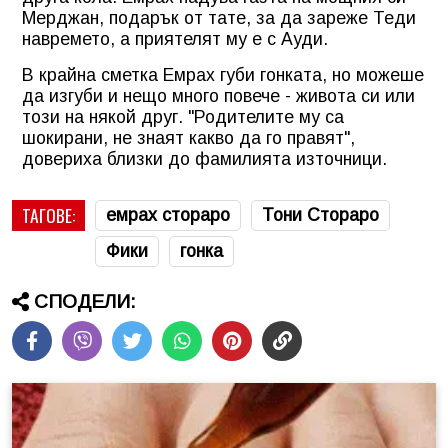
Мерджан, подарък от тате, за да зареже Теди
навремето, а приятелят му е с Ауди.
В крайна сметка Емрах губи гонката, но можеше
да изгуби и нещо много повече - живота си или
този на някой друг. "Родителите му са
шокирани, не знаят какво да го правят",
довериха близки до фамилията източници.
ТАГОВЕ:
емрах стораро
Тони Стораро
Фики
гонка
СПОДЕЛИ: