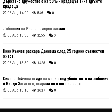
държавно дружество е на 58% - крадецът вика дръжте
крадеца
08 Aug 14:00
546
0
Любовник на Ивана намерен заклан
08 Aug 13:50
1155
0
Ники Кънчев разкара Даниела след 25 години съвместен
живот!
08 Aug 13:30
1428
0
Симона Пейчева отиде на море след убийството на любимия
й Владо Загатото, скарала се с него за пари
08 Aug 13:10
1617
0