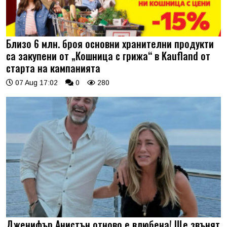
Близо 6 млн. броя основни хранителни продукти
са закупени от „Кошница с грижа“ в Kaufland от
старта на кампанията
07 Aug 17:02
0
280
Дженифър Анистън отново е влюбена! Ще звънят