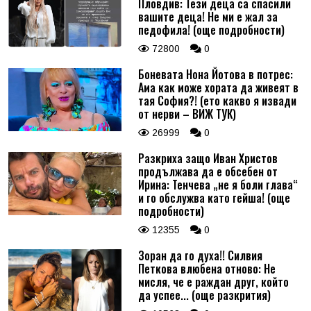
Пловдив: Тези деца са спасили
вашите деца! Не ми е жал за
педофила! (още подробности)
72800
0
Боневата Нона Йотова в потрес:
Ама как може хората да живеят в
тая София?! (ето какво я извади
от нерви – ВИЖ ТУК)
26999
0
Разкриха защо Иван Христов
продължава да е обсебен от
Ирина: Тенчева „не я боли глава“
и го обслужва като гейша! (още
подробности)
12355
0
Зоран да го духа!! Силвия
Петкова влюбена отново: Не
мисля, че е раждан друг, който
да успее... (още разкрития)