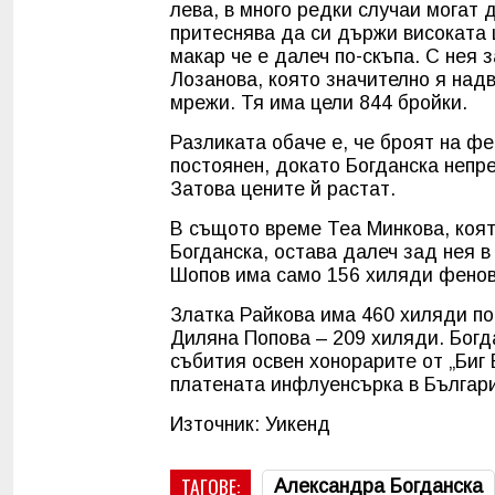
лева, в много редки случаи могат 
притеснява да си държи високата ц
макар че е далеч по-скъпа. С нея
Лозанова, която значително я над
мрежи. Тя има цели 844 бройки.
Разликата обаче е, че броят на ф
постоянен, докато Богданска непр
Затова цените й растат.
В същото време Теа Минкова, коят
Богданска, остава далеч зад нея 
Шопов има само 156 хиляди фенове
Златка Райкова има 460 хиляди по
Диляна Попова – 209 хиляди. Богд
събития освен хонорарите от „Биг 
платената инфлуенсърка в Българ
Източник: Уикенд
ТАГОВЕ:
Александра Богданска