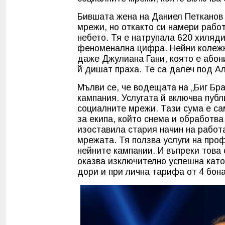
Бившата жена на Даниел Петканов 
мрежи, но откакто си намери работ
небето. Тя е натрупала 620 хиляди
феноменална цифра. Нейни колежк
даже Джулиана Гани, която е абон
й дишат праха. Те са далеч под Ал
Мълви се, че водещата на „Биг Бр
кампания. Услугата й включва публ
социалните мрежи. Тази сума е са
за екипа, който снема и обработв
изоставила стария начин на работа
мрежата. Тя ползва услуги на про
нейните кампании. И въпреки това
оказва изключително успешна като 
дори и при лична тарифа от 4 бон