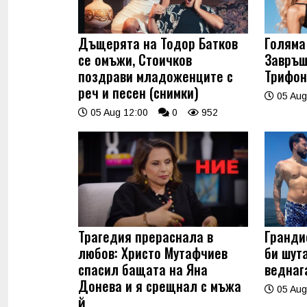
Дъщерята на Тодор Батков
Голяма 
се омъжи, Стоичков
Завръщ
поздрави младоженците с
Трифон
реч и песен (снимки)
05 Aug
05 Aug 12:00
0
952
Трагедия прераснала в
Гранди
любов: Христо Мутафчиев
би шут
спасил бащата на Яна
веднаг
Донева и я срещнал с мъжа
05 Aug
й