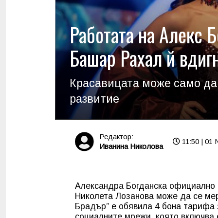
Работата на Алекс Б
Башар Рахал й вдиг
Красавицата може само да
развитие
Редактор:
11:50 | 01 
Иванина Николова
Александра Богданска официално 
Николета Лозанова може да се мер
Брадър” е обявила 4 бона тарифа 
социалните мрежи, която включва 