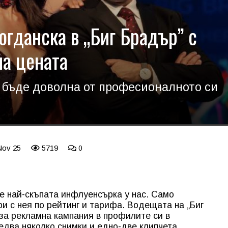
огданска в „Биг Брадър” с
на цената
 бъде доволна от професионалното си
Nov 25
5719
0
е най-скъпата инфлуенсърка у нас. Само
и с нея по рейтинг и тарифа. Водещата на „Биг
за рекламна кампания в профилите си в
едва няколко снимки и едно-две клипчета.