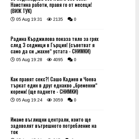
Наистина работи, правя го от месеци!
(ВИЖ ТУК)
05 Aug 19:31
2135
0
Радина Кърджилова показа тяло за грях
след 3 седмици в Гърция! (съветват я
само да си „махне“ устата - СНИМКИ)
05 Aug 19:28
4095
0
Как правят секс?! Сашо Кадиев и Чоева
търкат един в друг еднакво „бременни“
кореми! (ще паднете - СНИМКИ)
05 Aug 19:24
3059
0
Имаме въглищни централи, които ще
задоволят вътрешното потребление на
ток