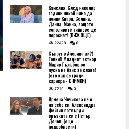
Камелия: След няколко
години никой няма да
помни Киара, Селина,
Данна, Манна, защото
сополивите тийнове ще
пораснат! (ВИЖ ОЩЕ)
22428
0
Съпруг в Америка ли?!
Топки!! Младият актьор
Марио Гълъбов се
пуска на Азис за слава!
(ето как се гради
кариера - СНИМКИ)
7210
0
Ирмена Чичикова не е
на себе си: Александра
Фейгин потвърди
връзката си с Петър
Дочев! (още
подробности)