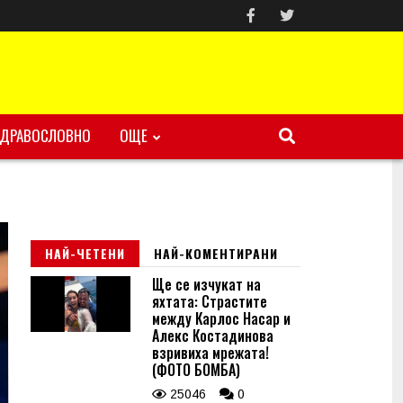
ЗДРАВОСЛОВНО
ОЩЕ
НАЙ-ЧЕТЕНИ
НАЙ-КОМЕНТИРАНИ
Ще се изчукат на
яхтата: Страстите
между Карлос Насар и
Алекс Костадинова
взривиха мрежата!
(ФОТО БОМБА)
25046
0