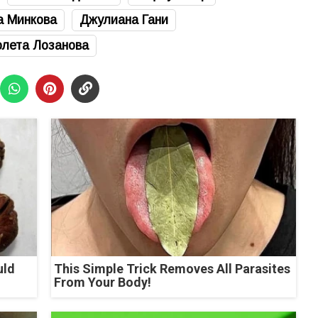
а Минкова
Джулиана Гани
олета Лозанова
uld
This Simple Trick Removes All Parasites
From Your Body!