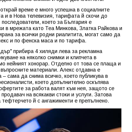
открай време е много успешна в социалните
а и в Нова телевизия, тарифата й скочи до
 последователи, което за България е
и в мрежата като Теа Минкова, Златка Райкова и
ирана за всички родни риалитита, могат само да
екс и по фенска маса и по тарифа.
адър" прибира 4 хиляди лева за рекламна
икуване на няколко снимки и клипчета в
мо нейният хонорар. Отделно от това се плаща и
а въпросните материали. Алекс отдавна е
 – сама да снима всичко, което публикува в
фесионалисти, което допълнително оскъпява
 офертите за работа валят към нея, защото се
продавач на всякакви стоки и услуги. Затова
а тефтерчето й с ангажименти е препълнено.