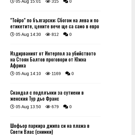
05 Aug 15:01
315
0
"Тойро" по български: Сбогом на лева и по
етикетите, цените вече ще са само в евро
05 Aug 14:30
812
0
Издирваният от Интерпол за убийството
на Стоян Балтов проговори от Южна
Африка
05 Aug 14:10
1169
0
Скандал с подплънки за сутиени в
женския Тур дьо Франс
05 Aug 13:50
679
0
Шофьор паркира джипа си на плажа в
Свети Влас (снимки)