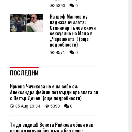
5390
0
На шеф Манчев му
паднаха очилата:
Станимир Гъмов скочи
сексуално на Маца в
„Черешката“! (още
подробности)
4571
0
ПОСЛЕДНИ
Ирмена Чичикова не е на себе си:
Александра Фейгин потвърди връзката си
с Петър Дочев! (още подробности)
05 Aug 19:34
5390
0
Ти да видиш!! Венета Райкова обяви как
се подмладява без мъж и без секс: