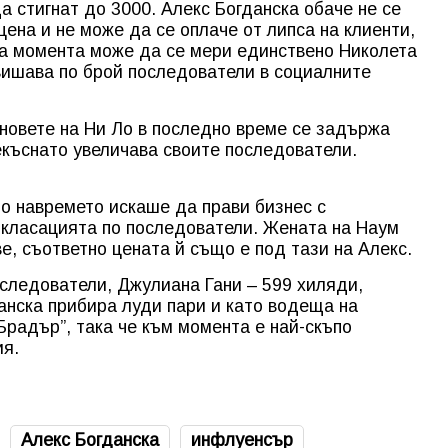
да стигнат до 3000. Алекс Богданска обаче не се
ена и не може да се оплаче от липса на клиенти,
 за момента може да се мери единствено Николета
вишава по брой последователи в социалните
еновете на Ни Ло в последно време се задържа
екъснато увеличава своите последователи.
о навремето искаше да прави бизнес с
в класацията по последователи. Жената на Наум
, съответно цената й също е под тази на Алекс.
следователи, Джулиана Гани – 599 хиляди,
анска прибира луди пари и като водеща на
Брадър”, така че към момента е най-скъпо
ия.
Алекс Богданска
инфлуенсър