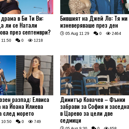
драма в Би Ти Ви:
Бившият на Джей Ло: Тя ми
а ли се Натали
изневеряваше през ден
ова през септември?
05 Aug 11:29
0
2464
 11:50
0
1218
озен разпад: Елвиса
Димитър Ковачев – Фънки
а на Йоана Илиева
забрави за София и заседн
а след морето
в Царево за цели две
седмици
 10:50
0
749
05 Aug 9:30
0
658