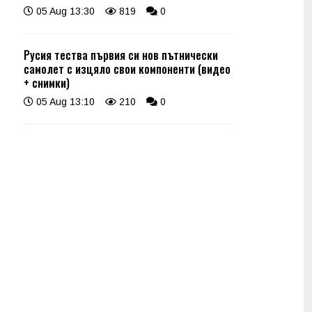
05 Aug 13:30
819
0
Русия тества първия си нов пътнически
самолет с изцяло свои компоненти (видео
+ снимки)
05 Aug 13:10
210
0