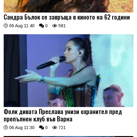
Сандра Бълок се завръща в киното на 62 години
06 Aug 11:40
0
581
Фолк дивата Преслава унизи охранител пред
препълнен клуб във Варна
06 Aug 11:30
0
721