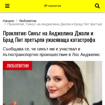
Начало
Любопитни
Проклятие: Синът на Анджелина Джоли и Брад Пит претърп
Проклятие: Синът на Анджелина Джоли и
Брад Пит претърпя ужасяваща катастрофа
Съобщава се, че синът им е участвал в
пътнотранспортно произшествие в Лос Анджелис
ЛЮБОПИТНИ