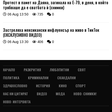
Протест в памет на Даяна, загинала на Е-79, в деня, в който
трябваше да е сватбата ѝ (снимки)
06 Aug 13:50
735
0
Застреляха мексикански инфлуенсър на живо в ТикТок
(ЕКСКЛУЗИВНО ВИДЕО)
06 Aug 13:30
406
0
НАЧАЛО
РАЗКРИТИЯ
ЛЮБОПИТНИ
СВЯТ
ПОЛИТИКА
КРИМИНАЛНИ
СКАНДАЛНИ
ЗДРАВОСЛОВНО
ИСТОРИЯ
КИНО
СПОРТ
НАС НИ ЦИТИРАТ
ВИДЕО
МОДА
НОВО: СНИМКИ!
НОВО: ИНТЕРВЮТА