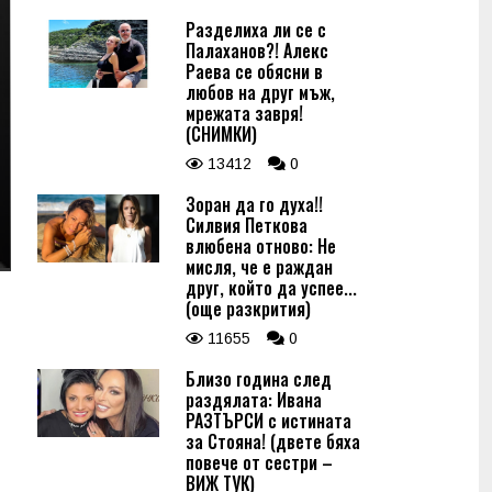
Разделиха ли се с
Палаханов?! Алекс
Раева се обясни в
любов на друг мъж,
мрежата завря!
(СНИМКИ)
13412
0
Зоран да го духа!!
Силвия Петкова
влюбена отново: Не
мисля, че е раждан
друг, който да успее...
(още разкрития)
11655
0
Близо година след
раздялата: Ивана
РАЗТЪРСИ с истината
за Стояна! (двете бяха
повече от сестри –
ВИЖ ТУК)