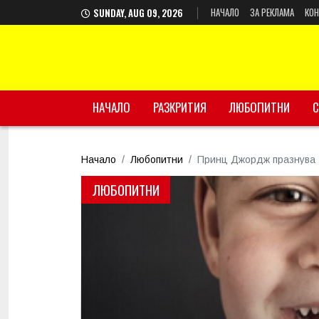
НАЧАЛО
ЗА РЕКЛАМА
КОН
SUNDAY, AUG 09, 2026
НАЧАЛО
РАЗКРИТИЯ
ЛЮБОПИТНИ
С
Начало
Любопитни
Принц Джордж празнува 4
ЛЮБОПИТНИ