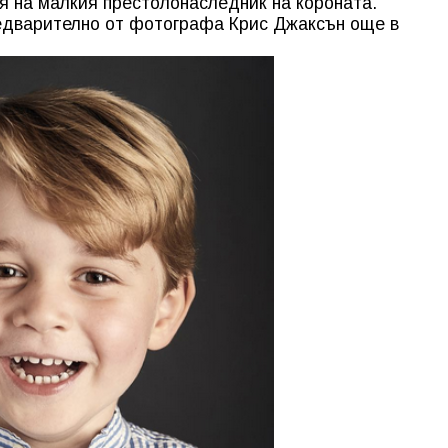
я на малкия престолонаследник на короната.
редварително от фотографа Крис Джаксън още в