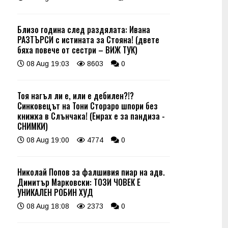
Близо година след раздялата: Ивана
РАЗТЪРСИ с истината за Стояна! (двете
бяха повече от сестри – ВИЖ ТУК)
08 Aug 19:03
8603
0
Тоя нагъл ли е, или е дебилен?!?
Синковецът на Тони Стораро шпори без
книжка в Слънчака! (Емрах е за пандиза -
СНИМКИ)
08 Aug 19:00
4774
0
Николай Попов за фалшивия пиар на адв.
Димитър Марковски: ТОЗИ ЧОВЕК Е
УНИКАЛЕН РОБИН ХУД
08 Aug 18:08
2373
0