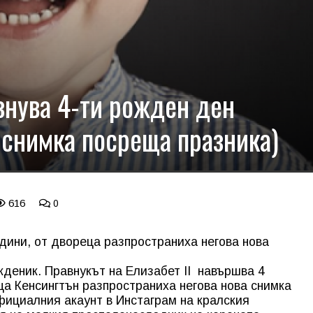
нува 4-ти рожден ден
 снимка посреща празника)
616
0
ини, от двореца разпространиха негова нова
деник. Правнукът на Елизабет II навършва 4
ца Кенсингтън разпространиха негова нова снимка
официалния акаунт в Инстаграм на кралския