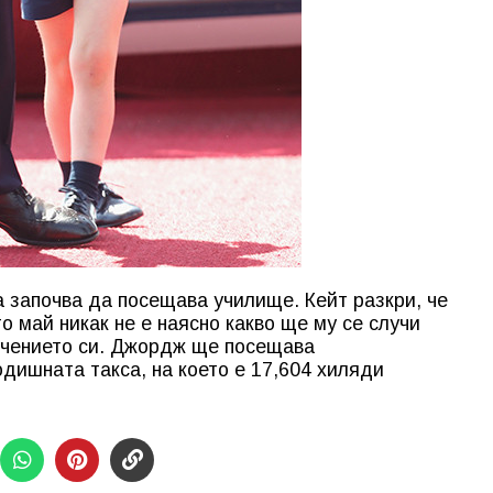
а започва да посещава училище. Кейт разкри, че
о май никак не е наясно какво ще му се случи
бучението си. Джордж ще посещава
одишната такса, на което е 17,604 хиляди