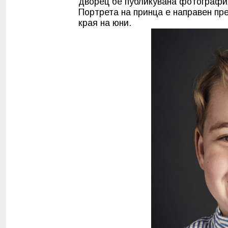
дворец бе публикувана фотографи
Портрета на принца е направен п
края на юни.