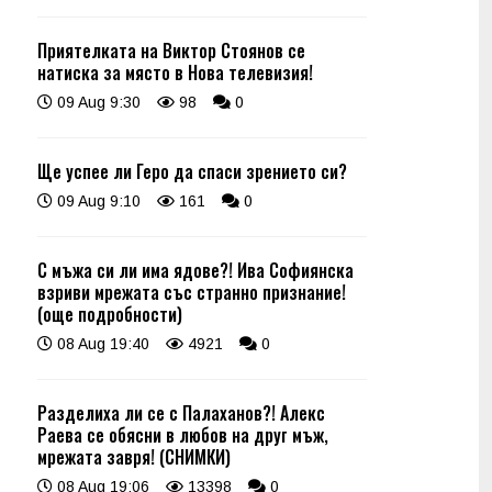
Приятелката на Виктор Стоянов се
натиска за място в Нова телевизия!
09 Aug 9:30
98
0
Ще успее ли Геро да спаси зрението си?
09 Aug 9:10
161
0
С мъжа си ли има ядове?! Ива Софиянска
взриви мрежата със странно признание!
(още подробности)
08 Aug 19:40
4921
0
Разделиха ли се с Палаханов?! Алекс
Раева се обясни в любов на друг мъж,
мрежата завря! (СНИМКИ)
08 Aug 19:06
13398
0