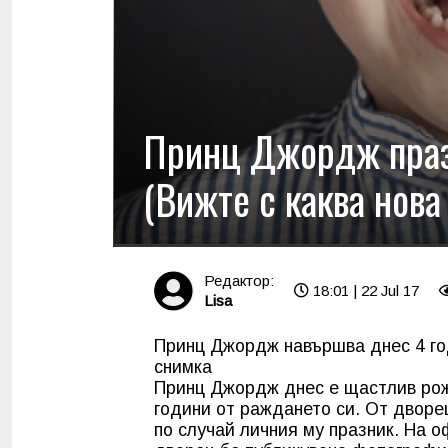
Принц Джордж праз
(Вижте с каква нова
Редактор:
18:01 | 22 Jul 17
Lisa
Принц Джордж навършва днес 4 год
снимка
Принц Джордж днес е щастлив рож
години от раждането си. От дворе
по случай личния му празник. На 