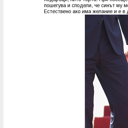
пошегува и сподели, че синът му 
Естествено ако има желание и е в