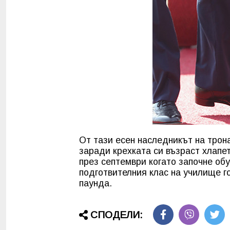
От тази есен наследникът на трон
заради крехката си възраст хлапет
през септември когато започне о
подготвителния клас на училище г
паунда.
СПОДЕЛИ: