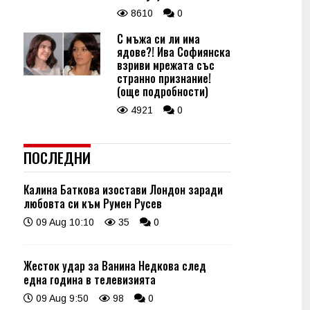
8610
0
С мъжа си ли има
ядове?! Ива Софиянска
взриви мрежата със
странно признание!
(още подробности)
4921
0
ПОСЛЕДНИ
Калина Баткова изостави Лондон заради
любовта си към Румен Русев
09 Aug 10:10
35
0
Жесток удар за Ванина Недкова след
една година в телевизията
09 Aug 9:50
98
0