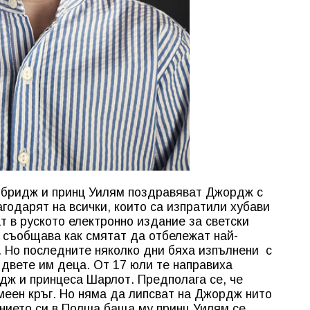
мбридж и принц Уилям поздравяват Джордж с
годарят на всички, които са изпратили хубави
т в руското електронно издание за светски
се съобщава как смятат да отбележат най-
. Но последните няколко дни бяха изпълнени с
 двете им деца. От 17 юли те направиха
дж и принцеса Шарлот. Предполага се, че
меен кръг. Но няма да липсват на Джордж нито
нието си в Полша баща му принц Уилям се