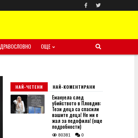
ЗДРАВОСЛОВНО
ОЩЕ
НАЙ-ЧЕТЕНИ
НАЙ-КОМЕНТИРАНИ
Емануела след
убийството в Пловдив:
Тези деца са спасили
вашите деца! Не ми е
жал за педофила! (още
подробности)
80381
0