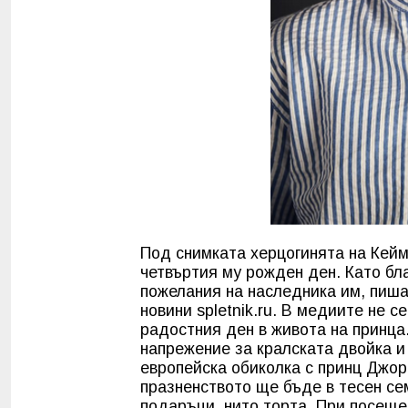
Под снимката херцогинята на Кей
четвъртия му рожден ден. Като бла
пожелания на наследника им, пиша
новини spletnik.ru. В медиите не 
радостния ден в живота на принца
напрежение за кралската двойка и
европейска обиколка с принц Джор
празненството ще бъде в тесен се
подаръци, нито торта. При посеще