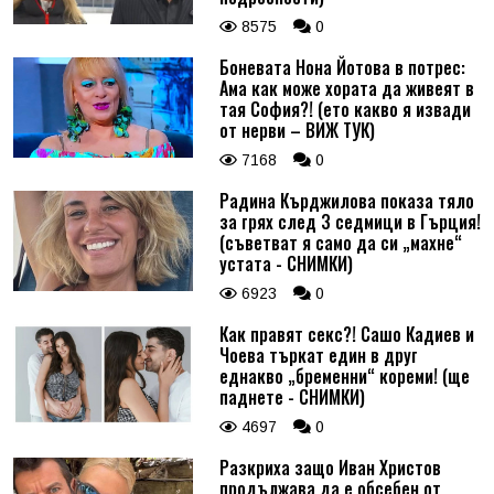
8575
0
Боневата Нона Йотова в потрес:
Ама как може хората да живеят в
тая София?! (ето какво я извади
от нерви – ВИЖ ТУК)
7168
0
Радина Кърджилова показа тяло
за грях след 3 седмици в Гърция!
(съветват я само да си „махне“
устата - СНИМКИ)
6923
0
Как правят секс?! Сашо Кадиев и
Чоева търкат един в друг
еднакво „бременни“ кореми! (ще
паднете - СНИМКИ)
4697
0
Разкриха защо Иван Христов
продължава да е обсебен от