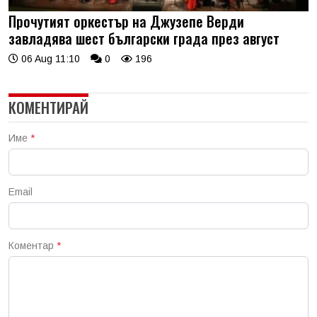
Прочутият оркестър на Джузепе Верди
завладява шест български града през август
06 Aug 11:10
0
196
КОМЕНТИРАЙ
Име
*
Email
Коментар
*