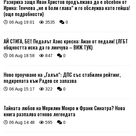
Разкриха защо Иван Христов продължава да е обсебен от
Ирина: Тенчева „не я боли глава“ и го обслужва като гейша!
(още подробности)
06 Aug 19:01
3535
0
АЙ СТИГА, БЕ!! Педалът Азис кресна: Аман от педали! (ЛГБТ
общността иска да го линчува – ВИЖ ТУК)
06 Aug 18:58
847
0
Ново проучване на „Галъп“: ДПС със стабилен рейтинг,
подкрепата към Радев се запазва
06 Aug 15:17
322
0
Тайната любов на Мерилин Монро и Франк Синатра? Нова
книга разпалва отново легендата
06 Aug 14:48
595
0