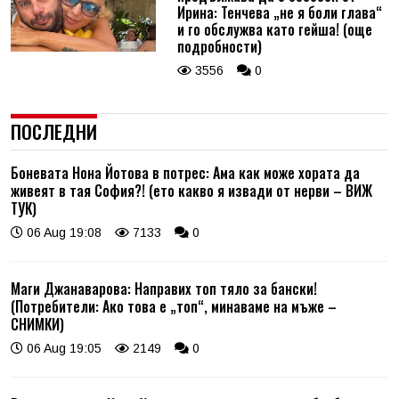
Ирина: Тенчева „не я боли глава“
и го обслужва като гейша! (още
подробности)
3556
0
ПОСЛЕДНИ
Боневата Нона Йотова в потрес: Ама как може хората да
живеят в тая София?! (ето какво я извади от нерви – ВИЖ
ТУК)
06 Aug 19:08
7133
0
Маги Джанаварова: Направих топ тяло за бански!
(Потребители: Ако това е „топ“, минаваме на мъже –
СНИМКИ)
06 Aug 19:05
2149
0