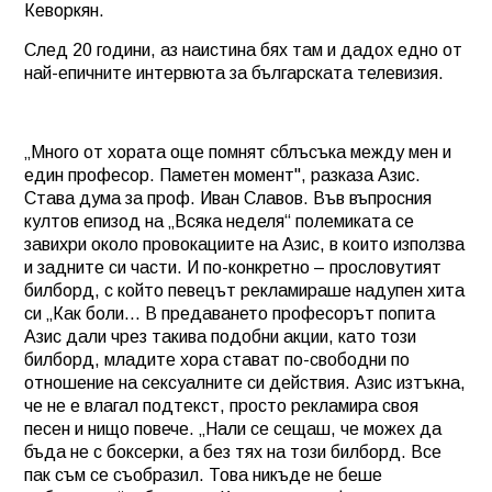
Кеворкян.
След 20 години, аз наистина бях там и дадох едно от
най-епичните интервюта за българската телевизия.
„Много от хората още помнят сблъсъка между мен и
един професор. Паметен момент", разказа Азис.
Става дума за проф. Иван Славов. Във въпросния
култов епизод на „Всяка неделя“ полемиката се
завихри около провокациите на Азис, в които използва
и задните си части. И по-конкретно – прословутият
билборд, с който певецът рекламираше надупен хита
си „Как боли... В предаването професорът попита
Азис дали чрез такива подобни акции, като този
билборд, младите хора стават по-свободни по
отношение на сексуалните си действия. Азис изтъкна,
че не е влагал подтекст, просто рекламира своя
песен и нищо повече. „Нали се сещаш, че можех да
бъда не с боксерки, а без тях на този билборд. Все
пак съм се съобразил. Това никъде не беше