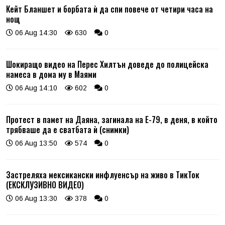
Кейт Бланшет и борбата ѝ да спи повече от четири часа на
нощ
06 Aug 14:30
630
0
Шокиращо видео на Перес Хилтън доведе до полицейска
намеса в дома му в Маями
06 Aug 14:10
602
0
Протест в памет на Даяна, загинала на Е-79, в деня, в който
трябваше да е сватбата ѝ (снимки)
06 Aug 13:50
574
0
Застреляха мексикански инфлуенсър на живо в ТикТок
(ЕКСКЛУЗИВНО ВИДЕО)
06 Aug 13:30
378
0