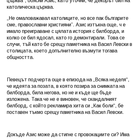
църква“, обясни Азис, като уточни, че декорът бил на
католическа църква.
„Не омаловажавал католиците, но все пак българите
сме, православни християни”. Азис изтъкна още, ч е
имало преиграване с цялата история с билборда, и
колко се бил ядосал, като го демонтирали. Това се
случи, тъй като бе срещу паметника на Васил Левски в
столицата, което допълнително възмути тогава
общността.
Певецът подчерта още в епизода на „Всяка неделя“,
че идеята за позата, в която позира за снимката на
билборда, била негова, но не и къде ще бъде
изложена. Така че не е виновен, че скандалният
билборд, с който рекламира хита си „Как боли“, бе
поставен тъкмо срещу паметника на Васил Левски.
Докъде Азис може да стигне с провокациите си? Има