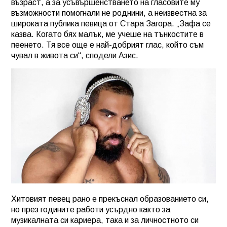
възраст, а за усъвършенстването на гласовите му
възможности помогнали не роднини, а неизвестна за
широката публика певица от Стара Загора. „Зафа се
казва. Когато бях малък, ме учеше на тънкостите в
пеенето. Тя все още е най-добрият глас, който съм
чувал в живота си“, сподели Азис.
Хитовият певец рано е прекъснал образованието си,
но през годините работи усърдно както за
музикалната си кариера, така и за личностното си