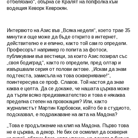
отбелязано“, обърна се Кралят на попфолка към
водещия Кеворк Кеврокян.
Интервюто на Азис във „Всяка неделя“, което трае 35
минути и още може да бъде открито в интернет,
действително е и епично, както той сам го определи.
Професорът например го попита за фотоси,
публикувани във вестници, за които Азис позирал със
„своя бодиград“, както го определи, пред олтар и
извършвали серия от полови актове. „Искам да знам
подтекста, замисъла на това оскверняване!“,
поинтересува се проф. Славов. Той настоя да знае
каква е целта. Да се докаже, че нашата църква може
да търпи всяко предизвикателство и това е някаква
пределна степен на провокация? Или, както
журналистът Мартин Карбовски, който бе в студиото,
подсказвал, е подражаване на акта на Мадона?
„Това е продължение на клип на Мадона. Първо това
не е църква, а декор. Не бих се осмелил да оскверня