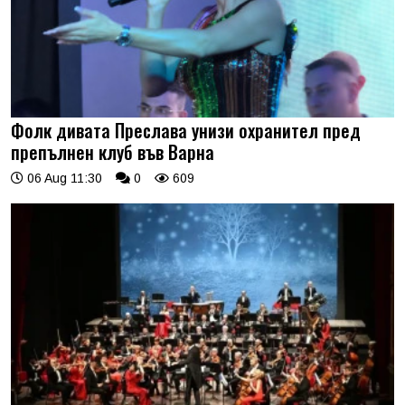
Фолк дивата Преслава унизи охранител пред
препълнен клуб във Варна
06 Aug 11:30
0
609