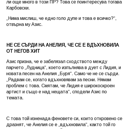
ли още много в този ПР? Това се поинтересува тогава
Карбовски.
„Нима мислиш, че едно голо дупе и това е всичко?“,
отвърна му Азис.
НЕ СЕ СЪРДИ НА АНЕЛИЯ, ЧЕ СЕ Е ВДЪХНОВИЛА
ОТ НЕГОВ ХИТ
Азис призна, че е забелязал сходството между
парчето „Лудница“, което изпълнява в дует с Лидия, и
новата песен на Анелия „Буря“. Само че не се сърди.
„Радвам се, когато вдъхновявам за песни. Нямам
проблем с това. Смятам, че Лидия е широкоскроен
артист и също е над нещата“, сподели Азис по
темата.
С това той изненада феновете си, които откровено се
дразнят, че Анелия се е „вдъхновила“, както той го