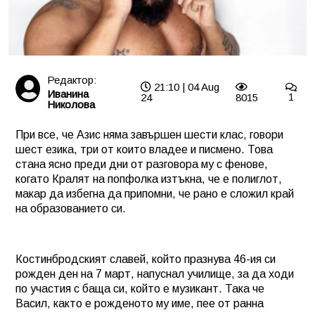
Редактор:
21:10 | 04 Aug
Иванина
24
8015
1
Николова
При все, че Азис няма завършен шести клас, говори
шест езика, три от които владее и писмено. Това
стана ясно преди дни от разговора му с фенове,
когато Кралят на попфолка изтъкна, че е полиглот,
макар да избегна да припомни, че рано е сложил край
на образованието си.
Костинбродският славей, който празнува 46-ия си
рожден ден на 7 март, напуснал училище, за да ходи
по участия с баща си, който е музикант. Така че
Васил, както е рожденото му име, пее от ранна