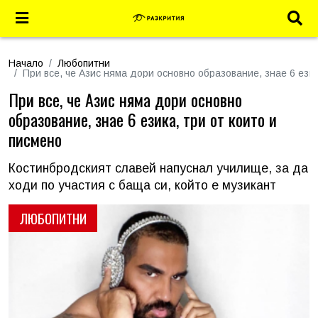
Начало
Любопитни
При все, че Азис няма дори основно образование, знае 6 език
При все, че Азис няма дори основно
образование, знае 6 езика, три от които и
писмено
Костинбродският славей напуснал училище, за да
ходи по участия с баща си, който е музикант
ЛЮБОПИТНИ