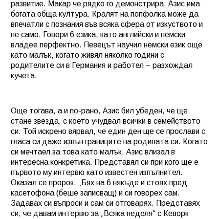
развитие. Макар че рядко го демонстрира, Азис има
богата обща култура. Кралят на попфолка може да
впечатли с познания във всяка сфера от изкуството и
не само. Говори 6 езика, като английски и немски
владее перфектно. Певецът научил немски език още
като малък, когато живял няколко години с
родителите си в Германия и работел – разхождал
кучета.
Още тогава, а и по-рано, Азис бил убеден, че ще
стане звезда, с което учудвал всички в семейството
си. Той искрено вярвал, че един ден ще се прослави с
гласа си даже извън границите на родината си. Когато
си мечтаел за това като малък, Азис влизал в
интересна конкретика. Представял си при кого ще е
първото му интервю като известен изпълнител.
Оказал се пророк. „Бях на 6 някъде и стоях пред
касетофона (беше записващ) и си говорех сам.
Задавах си въпроси и сам си отговарях. Представях
си, че давам интервю за „Всяка неделя“ с Кеворк