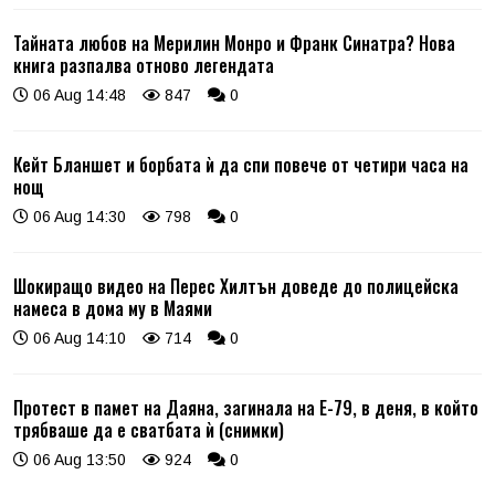
Тайната любов на Мерилин Монро и Франк Синатра? Нова
книга разпалва отново легендата
06 Aug 14:48
847
0
Кейт Бланшет и борбата ѝ да спи повече от четири часа на
нощ
06 Aug 14:30
798
0
Шокиращо видео на Перес Хилтън доведе до полицейска
намеса в дома му в Маями
06 Aug 14:10
714
0
Протест в памет на Даяна, загинала на Е-79, в деня, в който
трябваше да е сватбата ѝ (снимки)
06 Aug 13:50
924
0