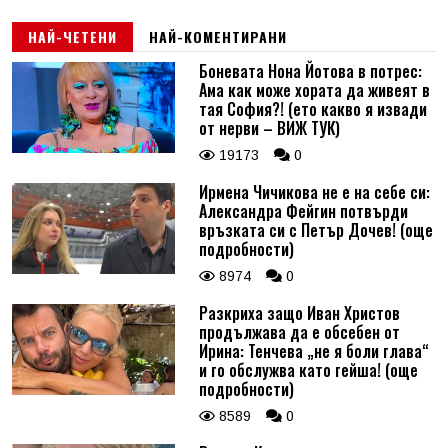
НАЙ-ЧЕТЕНИ
НАЙ-КОМЕНТИРАНИ
Боневата Нона Йотова в потрес:
Ама как може хората да живеят в
тая София?! (ето какво я извади
от нерви – ВИЖ ТУК)
19173
0
Ирмена Чичикова не е на себе си:
Александра Фейгин потвърди
връзката си с Петър Дочев! (още
подробности)
8974
0
Разкриха защо Иван Христов
продължава да е обсебен от
Ирина: Тенчева „не я боли глава“
и го обслужва като гейша! (още
подробности)
8589
0