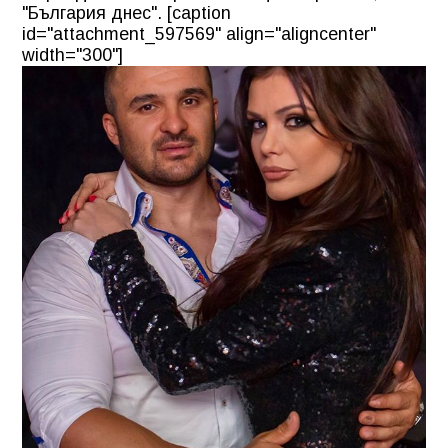
"България днес". [caption
id="attachment_597569" align="aligncenter"
width="300"]