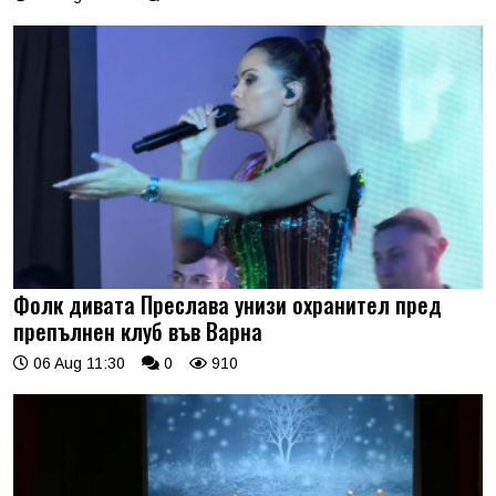
Фолк дивата Преслава унизи охранител пред
препълнен клуб във Варна
06 Aug 11:30
0
910