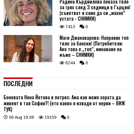
Радина Кърджилова показа тяло
за грях след 3 седмици в Гърция!
(съветват я само да си „махне“
устата - СНИМКИ)
7413
0
Маги Джанаварова: Направих топ
тяло за бански! (Потребители:
Ако това е „топ“, минаваме на
мъже – СНИМКИ)
6244
0
ПОСЛЕДНИ
Боневата Нона Йотова в потрес: Ама как може хората да
живеят в тая София?! (ето какво я извади от нерви – ВИЖ
ТУК)
06 Aug 19:08
19159
0