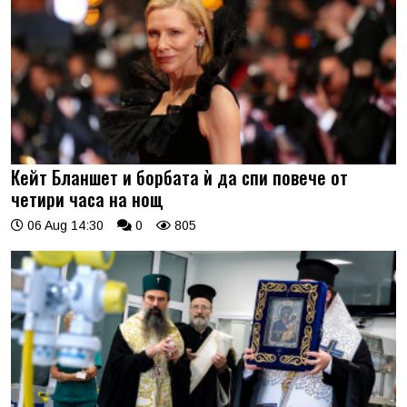
Кейт Бланшет и борбата ѝ да спи повече от
четири часа на нощ
06 Aug 14:30
0
805