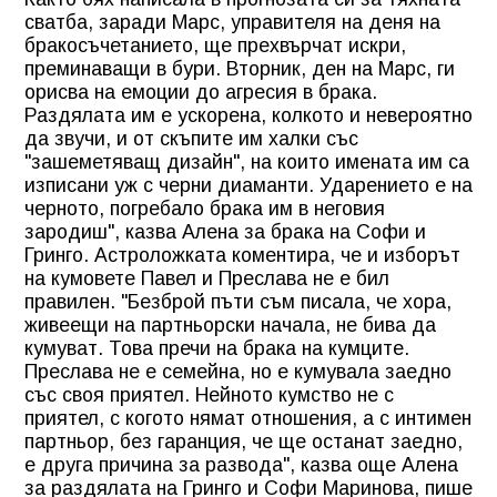
сватба, заради Марс, управителя на деня на
бракосъчетанието, ще прехвърчат искри,
преминаващи в бури. Вторник, ден на Марс, ги
орисва на емоции до агресия в брака.
Раздялата им е ускорена, колкото и невероятно
да звучи, и от скъпите им халки със
"зашеметяващ дизайн", на които имената им са
изписани уж с черни диаманти. Ударението е на
черното, погребало брака им в неговия
зародиш", казва Алена за брака на Софи и
Гринго. Астроложката коментира, че и изборът
на кумовете Павел и Преслава не е бил
правилен. "Безброй пъти съм писала, че хора,
живеещи на партньорски начала, не бива да
кумуват. Това пречи на брака на кумците.
Преслава не е семейна, но е кумувала заедно
със своя приятел. Нейното кумство не с
приятел, с когото нямат отношения, а с интимен
партньор, без гаранция, че ще останат заедно,
е друга причина за развода", казва още Алена
за раздялата на Гринго и Софи Маринова, пише