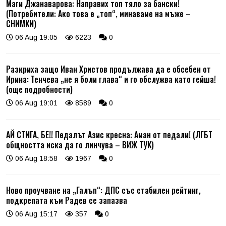
Маги Джанаварова: Направих топ тяло за бански!
(Потребители: Ако това е „топ“, минаваме на мъже –
СНИМКИ)
06 Aug 19:05
6223
0
Разкриха защо Иван Христов продължава да е обсебен от
Ирина: Тенчева „не я боли глава“ и го обслужва като гейша!
(още подробности)
06 Aug 19:01
8589
0
АЙ СТИГА, БЕ!! Педалът Азис кресна: Аман от педали! (ЛГБТ
общността иска да го линчува – ВИЖ ТУК)
06 Aug 18:58
1967
0
Ново проучване на „Галъп“: ДПС със стабилен рейтинг,
подкрепата към Радев се запазва
06 Aug 15:17
357
0