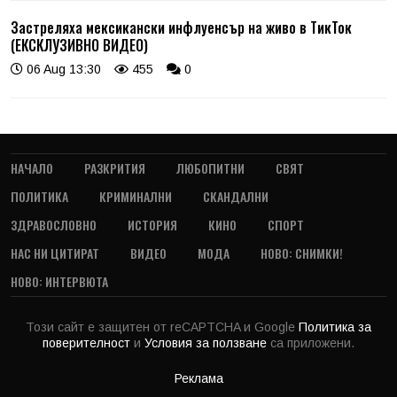
Застреляха мексикански инфлуенсър на живо в ТикТок
(ЕКСКЛУЗИВНО ВИДЕО)
06 Aug 13:30
455
0
НАЧАЛО
РАЗКРИТИЯ
ЛЮБОПИТНИ
СВЯТ
ПОЛИТИКА
КРИМИНАЛНИ
СКАНДАЛНИ
ЗДРАВОСЛОВНО
ИСТОРИЯ
КИНО
СПОРТ
НАС НИ ЦИТИРАТ
ВИДЕО
МОДА
НОВО: СНИМКИ!
НОВО: ИНТЕРВЮТА
Този сайт е защитен от reCAPTCHA и Google
Политика за
поверителност
и
Условия за ползване
са приложени.
Реклама