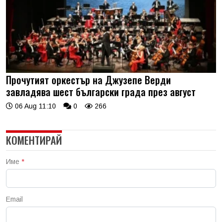
Прочутият оркестър на Джузепе Верди
завладява шест български града през август
06 Aug 11:10
0
266
КОМЕНТИРАЙ
Име
*
Email