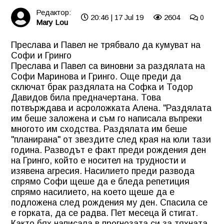
Редактор:
20:46 | 17 Jul 19
2604
0
Mary Lou
Преслава и Павел не трябвало да кумуват на
Софи и Гринго
Преслава и Павел са виновни за раздялата на
Софи Маринова и Гринго. Още преди да
сключат брак раздялата на Софка и Тодор
Давидов била предначертана. Това
потвърждава и асроложката Алена. "Раздялата
им беше заложена и съм го написала въпреки
многото им сходства. Раздялата им беше
"планирана" от звездите след края на юли тази
година. Разводът е факт преди рождения ден
на Гринго, който е носител на трудности и
изявена агресия. Насилието преди развода
спрямо Софи щеше да е бледа репетиция
спрямо насилието, на което щеше да е
подложена след рождения му ден. Спасила се
е горката, да се радва. Пет месеца й стигат.
Както бях написала в прогнозата си за тяхната