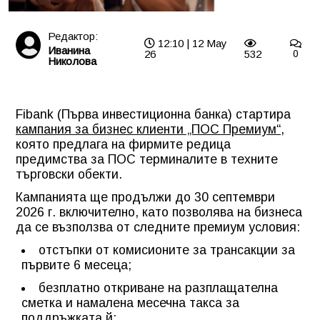
Редактор:
12:10 | 12 May
Иванина
26
532
0
Николова
Fibank (Първа инвестиционна банка) стартира
кампания за бизнес клиенти „ПОС Премиум“
,
която предлага на фирмите редица
предимства за ПОС терминалите в техните
търговски обекти.
Кампанията ще продължи до 30 септември
2026 г. включително, като позволява на бизнеса
да се възползва от следните премиум условия:
отстъпки от комисионите за трансакции за
първите 6 месеца;
безплатно откриване на разплащателна
сметка и намалена месечна такса за
поддръжката й;