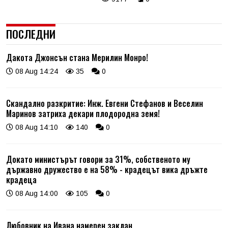
ПОСЛЕДНИ
Дакота Джонсън стана Мерилин Монро!
08 Aug 14:24
35
0
Скандално разкритие: Инж. Евгени Стефанов и Веселин
Маринов затриха декари плодородна земя!
08 Aug 14:10
140
0
Докато министърът говори за 31%, собственото му
държавно дружество е на 58% - крадецът вика дръжте
крадеца
08 Aug 14:00
105
0
Любовник на Ивана намерен заклан