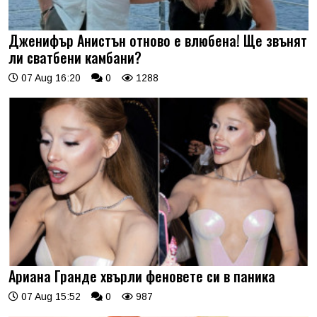
Дженифър Анистън отново е влюбена! Ще звънят
ли сватбени камбани?
07 Aug 16:20
0
1288
Ариана Гранде хвърли феновете си в паника
07 Aug 15:52
0
987