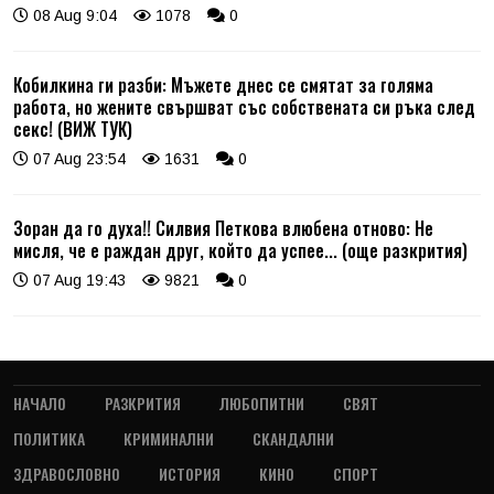
08 Aug 9:04
1078
0
Кобилкина ги разби: Мъжете днес се смятат за голяма
работа, но жените свършват със собствената си ръка след
секс! (ВИЖ ТУК)
07 Aug 23:54
1631
0
Зоран да го духа!! Силвия Петкова влюбена отново: Не
мисля, че е раждан друг, който да успее... (още разкрития)
07 Aug 19:43
9821
0
НАЧАЛО
РАЗКРИТИЯ
ЛЮБОПИТНИ
СВЯТ
ПОЛИТИКА
КРИМИНАЛНИ
СКАНДАЛНИ
ЗДРАВОСЛОВНО
ИСТОРИЯ
КИНО
СПОРТ