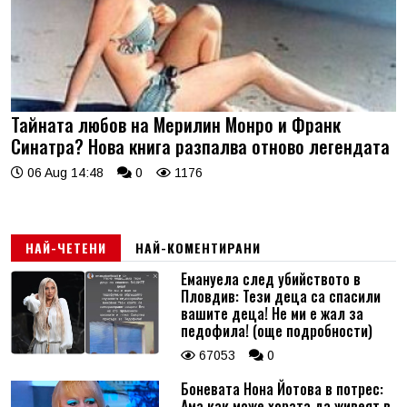
Тайната любов на Мерилин Монро и Франк
Синатра? Нова книга разпалва отново легендата
06 Aug 14:48
0
1176
НАЙ-ЧЕТЕНИ
НАЙ-КОМЕНТИРАНИ
Емануела след убийството в
Пловдив: Тези деца са спасили
вашите деца! Не ми е жал за
педофила! (още подробности)
67053
0
Боневата Нона Йотова в потрес:
Ама как може хората да живеят в