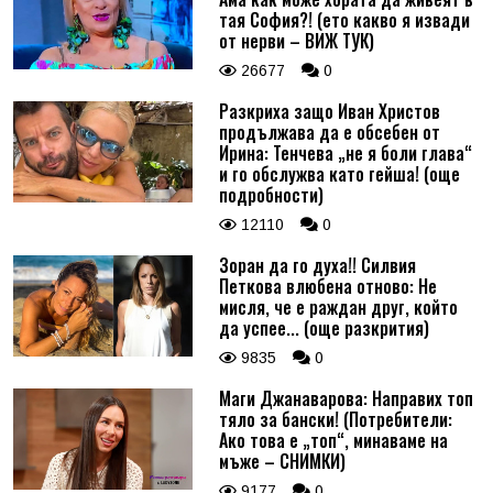
тая София?! (ето какво я извади
от нерви – ВИЖ ТУК)
26677
0
Разкриха защо Иван Христов
продължава да е обсебен от
Ирина: Тенчева „не я боли глава“
и го обслужва като гейша! (още
подробности)
12110
0
Зоран да го духа!! Силвия
Петкова влюбена отново: Не
мисля, че е раждан друг, който
да успее... (още разкрития)
9835
0
Маги Джанаварова: Направих топ
тяло за бански! (Потребители:
Ако това е „топ“, минаваме на
мъже – СНИМКИ)
9177
0