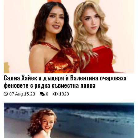
Салма Хайек и дъщеря ѝ Валентина очароваха
феновете с рядка съвместна поява
07 Aug 15:23
0
1323