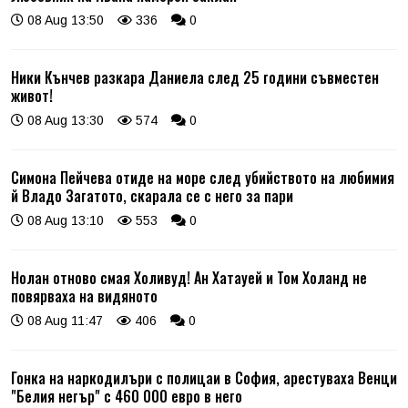
08 Aug 13:50
336
0
Ники Кънчев разкара Даниела след 25 години съвместен
живот!
08 Aug 13:30
574
0
Симона Пейчева отиде на море след убийството на любимия
й Владо Загатото, скарала се с него за пари
08 Aug 13:10
553
0
Нолан отново смая Холивуд! Ан Хатауей и Том Холанд не
повярваха на видяното
08 Aug 11:47
406
0
Гонка на наркодилъри с полицаи в София, арестуваха Венци
"Белия негър" с 460 000 евро в него