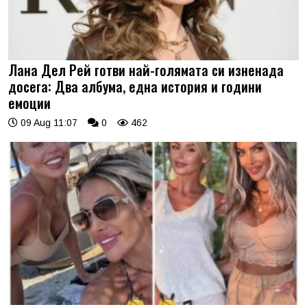
Лана Дел Рей готви най-голямата си изненада
досега: Два албума, една история и години
емоции
09 Aug 11:07
0
462