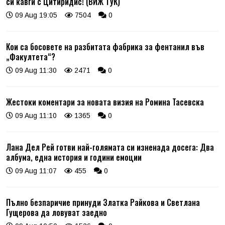
си кавги с Цитиридис! (ВИЖ ТУК)
09 Aug 19:05
7504
0
Кои са босовете на разбитата фабрика за фентанил във
„Факултета“?
09 Aug 11:30
2471
0
Жестоки коментари за новата визия на Ромина Тасевска
09 Aug 11:10
1365
0
Лана Дел Рей готви най-голямата си изненада досега: Два
албума, една история и години емоции
09 Aug 11:07
455
0
Пълно безпаричие принуди Златка Райкова и Светлана
Гущерова да ловуват заедно