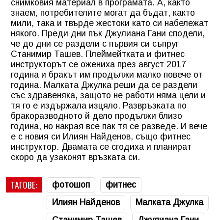
снимковия материал в програмата. А, както
знаем, потребителите могат да бъдат, както
мили, така и твърде жестоки като си набележат
някого. Преди дни пък Джулиана Гани сподели,
че до дни се раздели с първия си съпруг
Станимир Ташев. Плеймейтката и фитнес
инструкторът се ожениха през август 2017
година и бракът им продължи малко повече от
година. Малката Джулка реши да се раздели
със здравеняка, защото не работи няма цели и
тя го е издържала изцяло. Развръзката по
бракоразводното й дело продължи близо
година, но накрая все пак тя се разведе. И вече
е с новия си Илиян Найденов, също фитнес
инструктор. Двамата се сгодиха и планират
скоро да узаконят връзката си.
ТАГОВЕ:
фотошоп
фитнес
Илиян Найденов
Малката Джулка
Станимир Ташев
Джулиана Гани