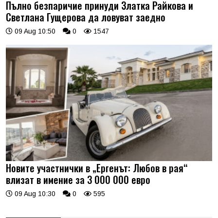
Пълно безпаричие принуди Златка Райкова и
Светлана Гущерова да ловуват заедно
09 Aug 10:50
0
1547
Новите участнички в „Ергенът: Любов в рая“
влизат в имение за 3 000 000 евро
09 Aug 10:30
0
595