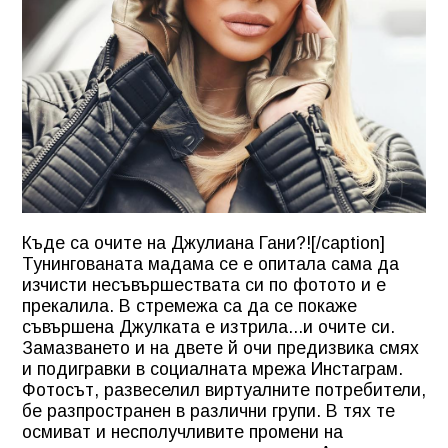
Къде са очите на Джулиана Гани?![/caption]
Тунингованата мадама се е опитала сама да
изчисти несъвършествата си по фотото и е
прекалила. В стремежа са да се покаже
съвършена Джулката е изтрила...и очите си.
Замазването и на двете й очи предизвика смях
и подигравки в социалната мрежа Инстаграм.
Фотосът, развеселил виртуалните потребители,
бе разпространен в различни групи. В тях те
осмиват и несполучливите промени на