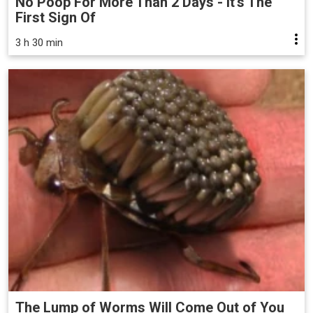
No Poop For More Than 2 Days - It's The
First Sign Of
3 h 30 min
The Lump of Worms Will Come Out of You