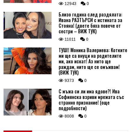
12943
0
Близо година след раздялата:
Ивана РАЗТЪРСИ с истината за
Стояна! (двете бяха повече от
сестри – ВИЖ ТУК)
11011
0
ТУШ!! Моника Валериева: Котките
ми ще са внуци на родителите
ми, ако искат! Аз нито ще
раждам, нито ще се омъжвам!
(ВИЖ ТУК)
9373
0
С мъжа си ли има ядове?! Ива
Софиянска взриви мрежата със
странно признание! (още
подробности)
8008
0