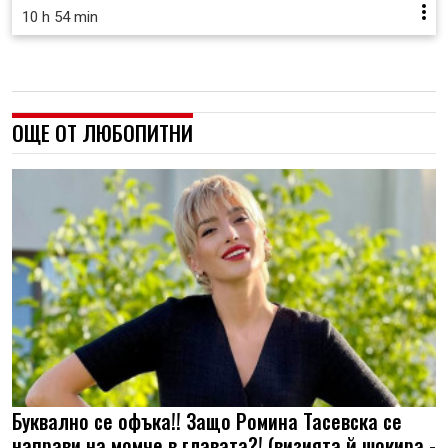
10 h 54 min
ОЩЕ ОТ ЛЮБОПИТНИ
Буквално се офъка!! Защо Ромина Тасевска се
направи на момче в главата?! (визията й шокира -