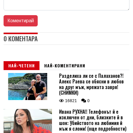
0 КОМЕНТАРА
НАЙ-ЧЕТЕНИ
НАЙ-КОМЕНТИРАНИ
Разделиха ли се с Палаханов?!
Алекс Раева се обясни в любов
на друг мъж, мрежата завря!
(СНИМКИ)
16821
0
Ивана РУХНА!! Телефонът й е
изключен от дни, близките й в
шок: Убийството на любимия й
мъж я сломи! (още подробности)