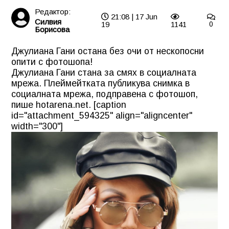
Редактор:
21:08 | 17 Jun
Силвия
19
1141
0
Борисова
Джулиана Гани остана без очи от нескопосни
опити с фотошопа!
Джулиана Гани стана за смях в социалната
мрежа. Плеймейтката публикува снимка в
социалната мрежа, подправена с фотошоп,
пише hotarena.net. [caption
id="attachment_594325" align="aligncenter"
width="300"]