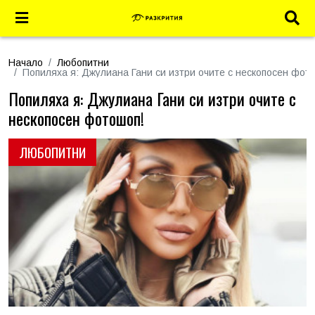
Начало
Любопитни
Попиляха я: Джулиана Гани си изтри очите с нескопосен фот
Попиляха я: Джулиана Гани си изтри очите с
нескопосен фотошоп!
ЛЮБОПИТНИ