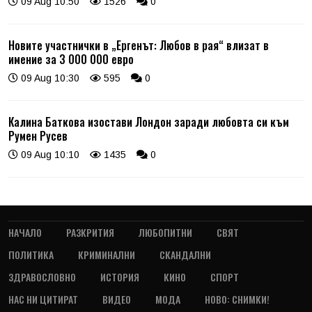
09 Aug 10:50
1526
0
Новите участнички в „Ергенът: Любов в рая“ влизат в
имение за 3 000 000 евро
09 Aug 10:30
595
0
Калина Баткова изостави Лондон заради любовта си към
Румен Русев
09 Aug 10:10
1435
0
НАЧАЛО
РАЗКРИТИЯ
ЛЮБОПИТНИ
СВЯТ
ПОЛИТИКА
КРИМИНАЛНИ
СКАНДАЛНИ
ЗДРАВОСЛОВНО
ИСТОРИЯ
КИНО
СПОРТ
НАС НИ ЦИТИРАТ
ВИДЕО
МОДА
НОВО: СНИМКИ!