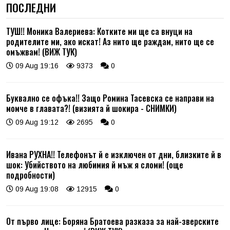
ПОСЛЕДНИ
ТУШ!! Моника Валериева: Котките ми ще са внуци на
родителите ми, ако искат! Аз нито ще раждам, нито ще се
омъжвам! (ВИЖ ТУК)
09 Aug 19:16
9373
0
Буквално се офъка!! Защо Ромина Тасевска се направи на
момче в главата?! (визията й шокира - СНИМКИ)
09 Aug 19:12
2695
0
Ивана РУХНА!! Телефонът й е изключен от дни, близките й в
шок: Убийството на любимия й мъж я сломи! (още
подробности)
09 Aug 19:08
12915
0
От първо лице: Боряна Братоева разказа за най-зверските