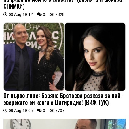
СНИМКИ)
09 Aug 19:12
0
2828
От първо лице: Боряна Братоева разказа за най-
зверските си кавги с Цитиридис! (ВИЖ ТУК)
09 Aug 19:05
0
7707