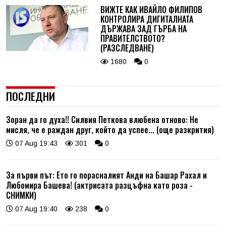
ВИЖТЕ КАК ИВАЙЛО ФИЛИПОВ
КОНТРОЛИРА ДИГИТАЛНАТА
ДЪРЖАВА ЗАД ГЪРБА НА
ПРАВИТЕЛСТВОТО?
(РАЗСЛЕДВАНЕ)
1680
0
ПОСЛЕДНИ
Зоран да го духа!! Силвия Петкова влюбена отново: Не
мисля, че е раждан друг, който да успее... (още разкрития)
07 Aug 19:43
301
0
За първи път: Ето го порасналият Анди на Башар Рахал и
Любомира Башева! (актрисата разцъфна като роза -
СНИМКИ)
07 Aug 19:40
238
0