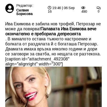
Редактор:
19:46 | 06 Sep
Силвия
16
490
0
Борисова
Ива Екимова е забила нов трофей, Петрозар не
може да повярва!
Палавата Ива Екимова вече
окончателно е преборила депресията
. В миналото остана тъжното настроение и
болката от раздялата й с богаташа Петрозар.
Двамата имаха връзка няколко години и дори
се заговори за сватба, но нещата се разтекоха.
[caption id="attachment_492308"
align="alignright" width="300"]