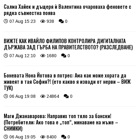
Салма Хайек и дъщеря ѝ Валентина очароваха феновете с
рядка съвместна поява
07 Aug 15:23
938
0
ВИЖТЕ КАК ИВАЙЛО ФИЛИПОВ КОНТРОЛИРА ДИГИТАЛНАТА
ДЪРЖАВА ЗАД ГЪРБА НА ПРАВИТЕЛСТВОТО? (РАЗСЛЕДВАНЕ)
07 Aug 12:10
1680
0
Боневата Нона Йотова в потрес: Ама как може хората да
живеят в тая София?! (ето какво я извади от нерви – ВИЖ
ТУК)
06 Aug 19:08
24864
0
Маги Джанаварова: Направих топ тяло за бански!
(Потребители: Ако това е „топ“, минаваме на мъже –
СНИМКИ)
06 Aug 19:05
8400
0