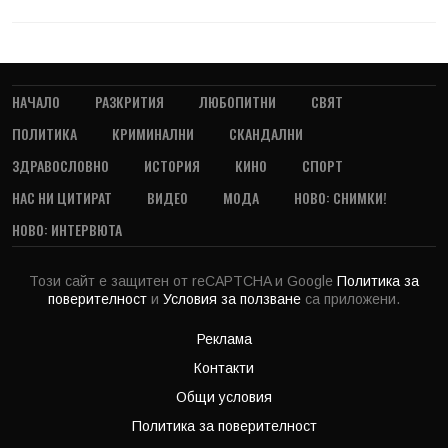
НАЧАЛО
РАЗКРИТИЯ
ЛЮБОПИТНИ
СВЯТ
ПОЛИТИКА
КРИМИНАЛНИ
СКАНДАЛНИ
ЗДРАВОСЛОВНО
ИСТОРИЯ
КИНО
СПОРТ
НАС НИ ЦИТИРАТ
ВИДЕО
МОДА
НОВО: СНИМКИ!
НОВО: ИНТЕРВЮТА
Този сайт е защитен от reCAPTCHA и Google
Политика за
поверителност
и
Условия за ползване
са приложени.
Реклама
Контакти
Общи условия
Политика за поверителност