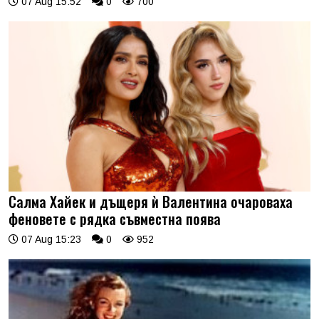
07 Aug 15:52
0
700
Салма Хайек и дъщеря ѝ Валентина очароваха
феновете с рядка съвместна поява
07 Aug 15:23
0
952