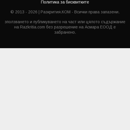
Политика за бисквитките
© 2013 - 2026 | Разкрития.КОМ - Всички права запазени.
зползването и публикуването на част или цялото съдържание
на Razkritia.com без разрешение на Асмара ЕООД е
забранено.