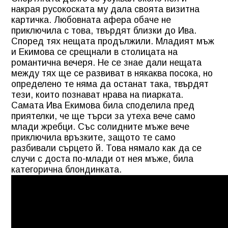
накрая русокоската му дала своята визитна
картичка. Любовната афера обаче не
приключила с това, твърдят близки до Ива.
Според тях нещата продължили. Младият мъж
и Екимова се срещнали в столицата на
романтична вечеря. Не се знае дали нещата
между тях ще се развиват в някаква посока, но
определено те няма да останат така, твърдят
тези, които познават нрава на пиарката.
Самата Ива Екимова била споделила пред
приятелки, че ще търси за утеха вече само
млади жребци. Със солидните мъже вече
приключила връзките, защото те само
разбивали сърцето й. Това нямало как да се
случи с доста по-млади от нея мъже, била
категорична блондинката.