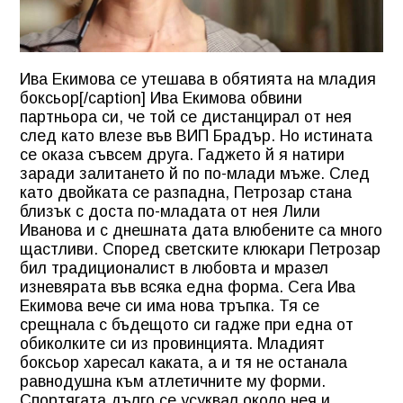
Ива Екимова се утешава в обятията на младия
боксьор[/caption] Ива Екимова обвини
партньора си, че той се дистанцирал от нея
след като влезе във ВИП Брадър. Но истината
се оказа съвсем друга. Гаджето й я натири
заради залитането й по по-млади мъже. След
като двойката се разпадна, Петрозар стана
близък с доста по-младата от нея Лили
Иванова и с днешната дата влюбените са много
щастливи. Според светските клюкари Петрозар
бил традиционалист в любовта и мразел
изневярата във всяка една форма. Сега Ива
Екимова вече си има нова тръпка. Тя се
срещнала с бъдещото си гадже при една от
обиколките си из провинцията. Младият
боксьор харесал каката, а и тя не останала
равнодушна към атлетичните му форми.
Спортягата дълго се усуквал около нея и