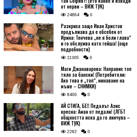
тая София?! (ето какво я извади
от нерви – ВИЖ ТУК)
24864
0
Разкриха защо Иван Христов
продължава да е обсебен от
Ирина: Тенчева „не я боли глава“
и го обслужва като гейша! (още
подробности)
11305
0
Маги Джанаварова: Направих топ
тяло за бански! (Потребители:
Ако това е „топ“, минаваме на
мъже – СНИМКИ)
8400
0
АЙ СТИГА, БЕ!! Педалът Азис
кресна: Аман от педали! (ЛГБТ
общността иска да го линчува –
ВИЖ ТУК)
2282
0