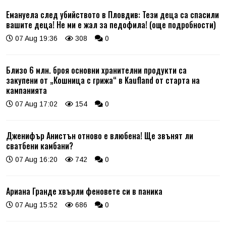
Емануела след убийството в Пловдив: Тези деца са спасили
вашите деца! Не ми е жал за педофила! (още подробности)
07 Aug 19:36
308
0
Близо 6 млн. броя основни хранителни продукти са
закупени от „Кошница с грижа“ в Kaufland от старта на
кампанията
07 Aug 17:02
154
0
Дженифър Анистън отново е влюбена! Ще звънят ли
сватбени камбани?
07 Aug 16:20
742
0
Ариана Гранде хвърли феновете си в паника
07 Aug 15:52
686
0