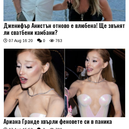
Дженифър Анистън отново е влюбена! Ще звънят
ли сватбени камбани?
07 Aug 16:20
0
763
Ариана Гранде хвърли феновете си в паника