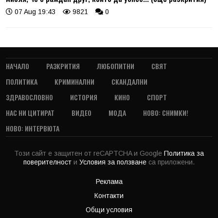
07 Aug 19:43
9821
0
НАЧАЛО
РАЗКРИТИЯ
ЛЮБОПИТНИ
СВЯТ
ПОЛИТИКА
КРИМИНАЛНИ
СКАНДАЛНИ
ЗДРАВОСЛОВНО
ИСТОРИЯ
КИНО
СПОРТ
НАС НИ ЦИТИРАТ
ВИДЕО
МОДА
НОВО: СНИМКИ!
НОВО: ИНТЕРВЮТА
Този сайт е защитен от reCAPTCHA и Google
Политика за
поверителност
и
Условия за ползване
са приложени.
Реклама
Контакти
Общи условия