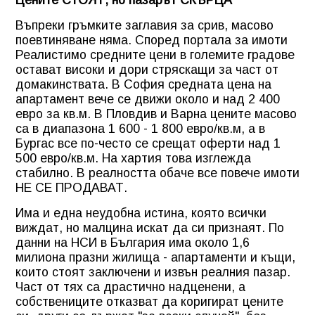
Въпреки гръмките заглавия за срив, масово
поевтиняване няма. Според портала за имоти
Реалистимо средните цени в големите градове
остават високи и дори стряскащи за част от
домакинствата. В София средната цена на
апартамент вече се движи около и над 2 400
евро за кв.м. В Пловдив и Варна цените масово
са в диапазона 1 600 - 1 800 евро/кв.м, а в
Бургас все по-често се срещат оферти над 1
500 евро/кв.м. На хартия това изглежда
стабилно. В реалността обаче все повече имоти
НЕ СЕ ПРОДАВАТ.
Има и една неудобна истина, която всички
виждат, но малцина искат да си признаят. По
данни на НСИ в България има около 1,6
милиона празни жилища - апартаменти и къщи,
които стоят заключени и извън реалния пазар.
Част от тях са драстично надценени, а
собствениците отказват да коригират цените