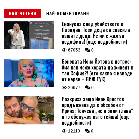
НАЙ-ЧЕТЕНИ
НАЙ-КОМЕНТИРАНИ
Емануела след убийството в
Пловдив: Тези деца са спасили
вашите деца! Не ми е жал за
педофила! (още подробности)
67053
0
Боневата Нона Йотова в потрес:
Ама как може хората да живеят в
тая София?! (ето какво я извади
от нерви – ВИЖ ТУК)
26677
0
Разкриха защо Иван Христов
продължава да е обсебен от
Ирина: Тенчева „не я боли глава“
и го обслужва като гейша! (още
подробности)
12110
0