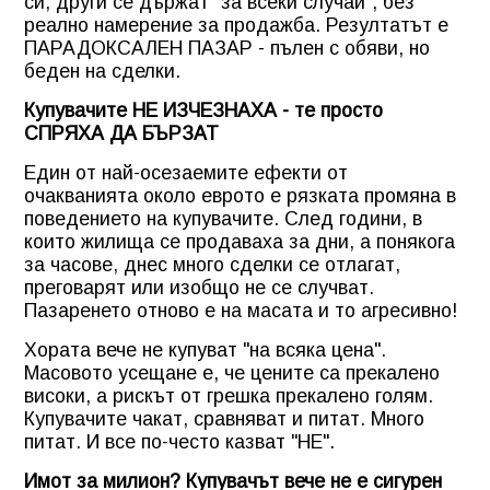
си, други се държат "за всеки случай", без
реално намерение за продажба. Резултатът е
ПАРАДОКСАЛЕН ПАЗАР - пълен с обяви, но
беден на сделки.
Купувачите НЕ ИЗЧЕЗНАХА - те просто
СПРЯХА ДА БЪРЗАТ
Един от най-осезаемите ефекти от
очакванията около еврото е рязката промяна в
поведението на купувачите. След години, в
които жилища се продаваха за дни, а понякога
за часове, днес много сделки се отлагат,
преговарят или изобщо не се случват.
Пазаренето отново е на масата и то агресивно!
Хората вече не купуват "на всяка цена".
Масовото усещане е, че цените са прекалено
високи, а рискът от грешка прекалено голям.
Купувачите чакат, сравняват и питат. Много
питат. И все по-често казват "НЕ".
Имот за милион? Купувачът вече не е сигурен