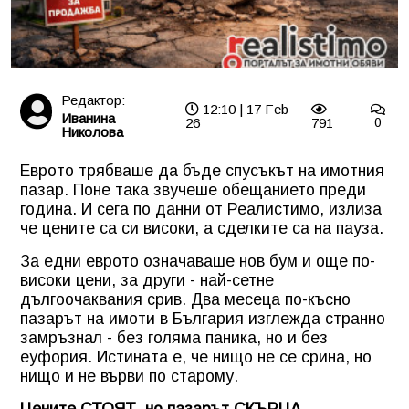
Редактор:
12:10 | 17 Feb
Иванина
26
791
0
Николова
Еврото трябваше да бъде спусъкът на имотния
пазар. Поне така звучеше обещанието преди
година. И сега по данни от Реалистимо, излиза
че цените са си високи, а сделките са на пауза.
За едни еврото означаваше нов бум и още по-
високи цени, за други - най-сетне
дългоочаквания срив. Два месеца по-късно
пазарът на имоти в България изглежда странно
замръзнал - без голяма паника, но и без
еуфория. Истината е, че нищо не се срина, но
нищо и не върви по старому.
Цените СТОЯТ, но пазарът СКЪРЦА