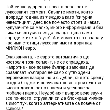
Най-силно ударен от новата реалност е
луксозният сегмент. Скъпите имоти, които
допреди година изглеждаха като "сигурна
инвестиция", днес все по-често стоят и чакат.
Купувачите са малко, много информирани и без
никакъв ентусиазъм да плащат цена само
заради етикета "лукс". А в момента на пазара у
нас има стотици луксозни имоти дори над
МИЛИОН евро.
Очакванията, че еврото автоматично ще
изстреля този сегмент, не се оправдаха.
Напротив - все повече българи започват да
сравняват България не само с утвърдени
европейски пазари, но и с Дубай, където срещу
сходни бюджети получават ново строителство,
висока доходност от наеми и усещане за
глобален пазар. Неудобният въпрос вече звучи
все по-често: струва ли си да блокираш милион
в имот тук, когато алтернативите са повече от
всякога?