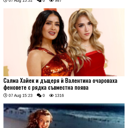
07 Aug 15:52
0
987
Салма Хайек и дъщеря ѝ Валентина очароваха
феновете с рядка съвместна поява
07 Aug 15:23
0
1316