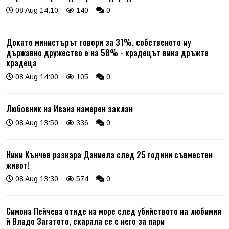
08 Aug 14:10
140
0
Докато министърът говори за 31%, собственото му
държавно дружество е на 58% - крадецът вика дръжте
крадеца
08 Aug 14:00
105
0
Любовник на Ивана намерен заклан
08 Aug 13:50
336
0
Ники Кънчев разкара Даниела след 25 години съвместен
живот!
08 Aug 13:30
574
0
Симона Пейчева отиде на море след убийството на любимия
й Владо Загатото, скарала се с него за пари