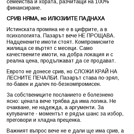
семейства и хората, разчитащи на 100%
финансиране.
СРИВ НЯМА, но ИЛЮЗИИТЕ ПАДНАХА
Истинската промяна не е в цифрите, а в
психологията. Пазарът вече НЕ ПРОЩАВА.
Надценените имоти стоят. Компромисните
жилища се въртят с месеци. Само
качествените имоти, на добра локация и с
реална цена, продължават да се продават.
Еврото не донесе срив, но СЛОЖИ КРАЙ НА
ЛЕСНИТЕ ПЕЧАЛБИ. Пазарът става по-зрял,
по-бавен и далеч по-безкомпромисен.
За собствениците посланието е болезнено
ясно: цената вече трябва да има логика. Не
очакване, не надежда, а аргументи. За
купувачите - моментът е рядък шанс за избор,
преговори и хладна преценка.
Важният въпрос вече не е дали ще има срив, а