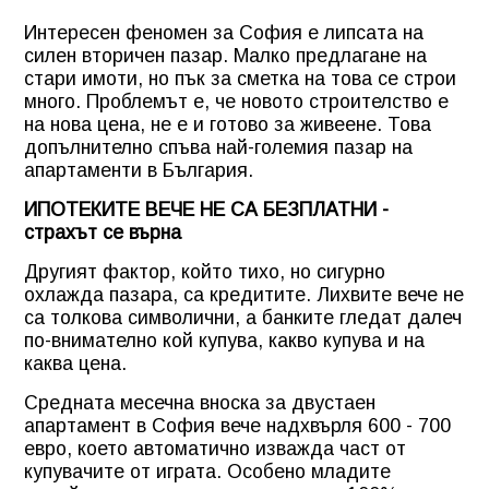
Интересен феномен за София е липсата на
силен вторичен пазар. Малко предлагане на
стари имоти, но пък за сметка на това се строи
много. Проблемът е, че новото строителство е
на нова цена, не е и готово за живеене. Това
допълнително спъва най-големия пазар на
апартаменти в България.
ИПОТЕКИТЕ ВЕЧЕ НЕ СА БЕЗПЛАТНИ -
страхът се върна
Другият фактор, който тихо, но сигурно
охлажда пазара, са кредитите. Лихвите вече не
са толкова символични, а банките гледат далеч
по-внимателно кой купува, какво купува и на
каква цена.
Средната месечна вноска за двустаен
апартамент в София вече надхвърля 600 - 700
евро, което автоматично изважда част от
купувачите от играта. Особено младите