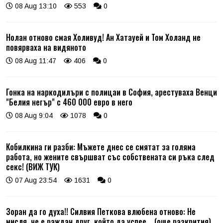
08 Aug 13:10
553
0
Нолан отново смая Холивуд! Ан Хатауей и Том Холанд не
повярваха на видяното
08 Aug 11:47
406
0
Гонка на наркодилъри с полицаи в София, арестуваха Венци
"Белия негър" с 460 000 евро в него
08 Aug 9:04
1078
0
Кобилкина ги разби: Мъжете днес се смятат за голяма
работа, но жените свършват със собствената си ръка след
секс! (ВИЖ ТУК)
07 Aug 23:54
1631
0
Зоран да го духа!! Силвия Петкова влюбена отново: Не
мисля, че е раждан друг, който да успее... (още разкрития)