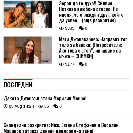
Зоран да го духа!! Силвия
Петкова влюбена отново: Не
мисля, че е раждан друг, който
да успее... (още разкрития)
9835
0
Маги Джанаварова: Направих топ
тяло за бански! (Потребители:
Ако това е „топ“, минаваме на
мъже – СНИМКИ)
9177
0
ПОСЛЕДНИ
Дакота Джонсън стана Мерилин Монро!
08 Aug 14:24
35
0
Скандално разкритие: Инж. Евгени Стефанов и Веселин
Маринов затриха декари плодородна земя!