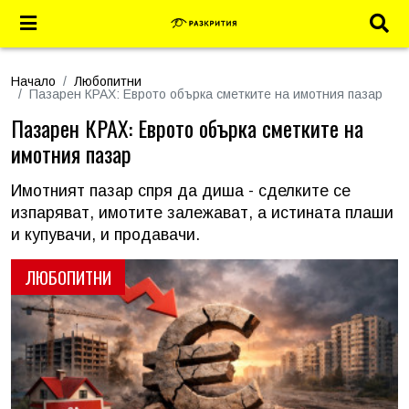
Начало
Любопитни
Пазарен КРАХ: Еврото обърка сметките на имотния пазар
Пазарен КРАХ: Еврото обърка сметките на
имотния пазар
Имотният пазар спря да диша - сделките се
изпаряват, имотите залежават, а истината плаши
и купувачи, и продавачи.
ЛЮБОПИТНИ