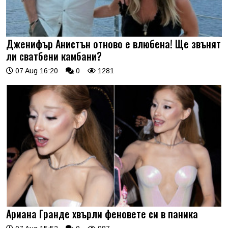
Дженифър Анистън отново е влюбена! Ще звънят
ли сватбени камбани?
07 Aug 16:20
0
1281
Ариана Гранде хвърли феновете си в паника