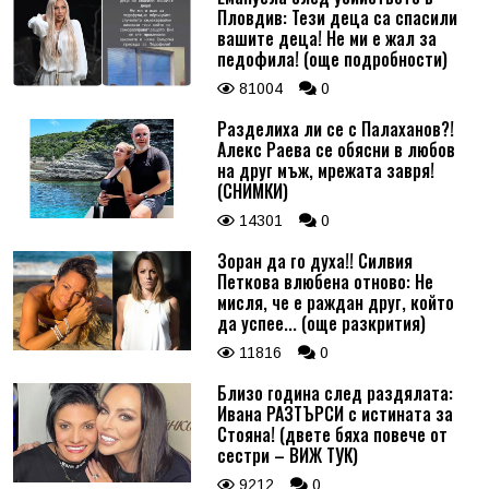
Пловдив: Тези деца са спасили
вашите деца! Не ми е жал за
педофила! (още подробности)
81004
0
Разделиха ли се с Палаханов?!
Алекс Раева се обясни в любов
на друг мъж, мрежата завря!
(СНИМКИ)
14301
0
Зоран да го духа!! Силвия
Петкова влюбена отново: Не
мисля, че е раждан друг, който
да успее... (още разкрития)
11816
0
Близо година след раздялата:
Ивана РАЗТЪРСИ с истината за
Стояна! (двете бяха повече от
сестри – ВИЖ ТУК)
9212
0