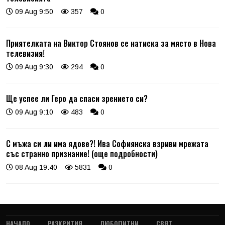
09 Aug 9:50
357
0
Приятелката на Виктор Стоянов се натиска за място в Нова
телевизия!
09 Aug 9:30
294
0
Ще успее ли Геро да спаси зрението си?
09 Aug 9:10
483
0
С мъжа си ли има ядове?! Ива Софиянска взриви мрежата
със странно признание! (още подробности)
08 Aug 19:40
5831
0
НАЧАЛО
РАЗКРИТИЯ
ЛЮБОПИТНИ
СВЯТ