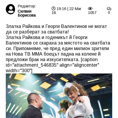
Редактор:
19:16 | 22 Mar
Силвия
18
1057
0
Борисова
Златка Райкова и Георги Валентинов не могат
да се разберат за сватбата!
Златка Райкова и годеникът й Георги
Валентинов се скараха за мястото на сватбата
си. Припомняме, че пред един милион зрители
на Нова ТВ ММА боецът падна на колене й
предложи брак на изкусителката. [caption
id="attachment_546835" align="aligncenter"
width="300"]