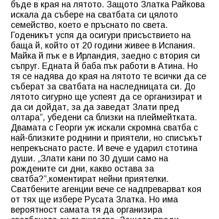
бъде в края на лятото. Защото Златка Райкова
искала да събере на сватбата си цялото
семейство, което е пръснато по света.
Годеникът успя да осигури присъствието на
баща й, който от 20 години живее в Испания.
Майка й пък е в Ирландия, заедно с втория си
съпруг. Едната й баба пък работи в Атина. Но
тя се надява до края на лятото те всички да се
съберат за сватбата на наследницата си. До
лятото сигурно ще успеят да се организират и
да си дойдат, за да заведат Злати пред
олтара”, убедени са близки на плеймейтката.
Двамата с Георги уж искали скромна сватба с
най-близките роднини и приятели, но списъкът
непрекъснато расте. И вече е ударил стотина
души. „Злати кани по 30 души само на
рождените си дни, какво остава за
сватба?”,коментират нейни приятелки.
Сватбените агенции вече се надпреварват коя
от тях ще избере Русата Златка. Но има
вероятност самата тя да организира