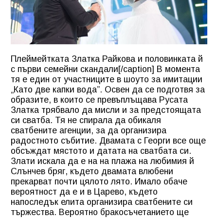
Плеймейтката Златка Райкова и половинката й
с първи семейни скандали[/caption] В момента
тя е един от участниците в шоуто за имитации
„Като две капки вода”. Освен да се подготвя за
образите, в които се превъплъщава Русата
Златка трябвало да мисли и за предстоящата
си сватба. Тя не спирала да обикаля
сватбените агенции, за да организира
радостното събитие. Двамата с Георги все още
обсъждат мястото и датата на сватбата си.
Злати искала да е на на плажа на любимия й
Слънчев бряг, където двамата влюбени
прекарват почти цялото лято. Имало обаче
вероятност да е и в Царево, където
напоследък елита организира сватбените си
тържества. Вероятно бракосъчетанието ще