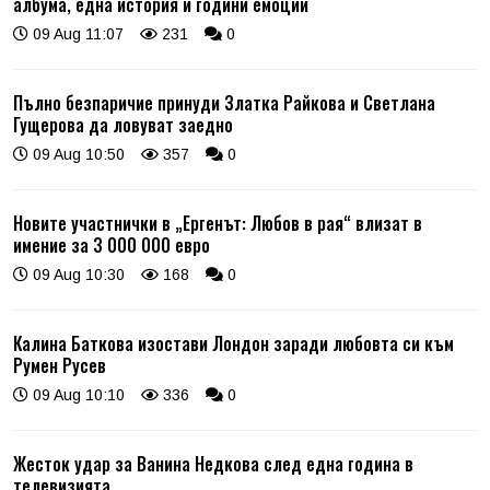
албума, една история и години емоции
09 Aug 11:07
231
0
Пълно безпаричие принуди Златка Райкова и Светлана
Гущерова да ловуват заедно
09 Aug 10:50
357
0
Новите участнички в „Ергенът: Любов в рая“ влизат в
имение за 3 000 000 евро
09 Aug 10:30
168
0
Калина Баткова изостави Лондон заради любовта си към
Румен Русев
09 Aug 10:10
336
0
Жесток удар за Ванина Недкова след една година в
телевизията