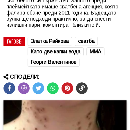
сватбеното си тържество. Защото преди
плеймейтката имаше сватбена агенция, която
фалира обаче преди 2011 година. Бъдещата
булка ще подходи практично, за да спести
излишни пари, коментират близките й.
ТАГОВЕ:
Златка Райкова
сватба
Като две капки вода
ММА
Георги Валентинов
СПОДЕЛИ: