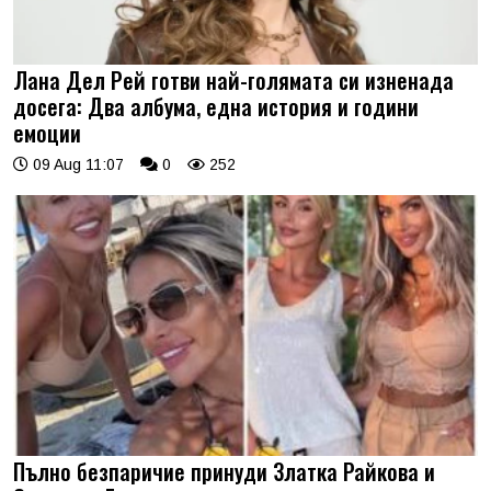
Лана Дел Рей готви най-голямата си изненада
досега: Два албума, една история и години
емоции
09 Aug 11:07
0
252
Пълно безпаричие принуди Златка Райкова и