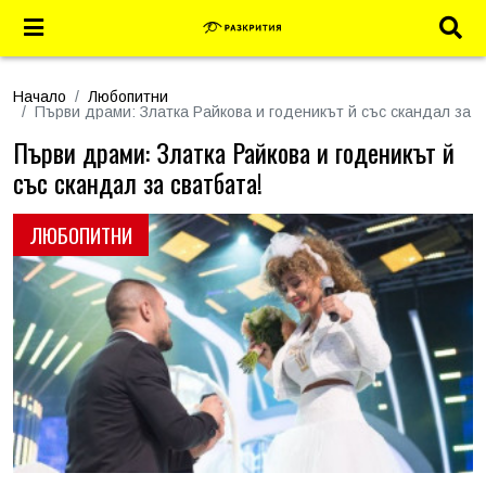
Начало
Любопитни
Първи драми: Златка Райкова и годеникът й със скандал за с
Първи драми: Златка Райкова и годеникът й
със скандал за сватбата!
ЛЮБОПИТНИ