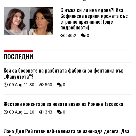
С мъжа си ли има ядове?! Ива
Софиянска взриви мрежата със
странно признание! (още
подробности)
5852
0
ПОСЛЕДНИ
Кои са босовете на разбитата фабрика за фентанил във
„Факултета“?
09 Aug 11:30
560
0
Жестоки коментари за новата визия на Ромина Тасевска
09 Aug 11:10
343
0
Лана Дел Рей готви най-голямата си изненада досега: Два