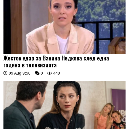
Жесток удар за Ванина Недкова след една
година в телевизията
09 Aug 9:50
0
448