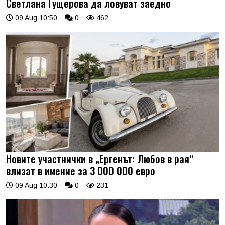
Светлана Гущерова да ловуват заедно
09 Aug 10:50
0
462
Новите участнички в „Ергенът: Любов в рая“
влизат в имение за 3 000 000 евро
09 Aug 10:30
0
231