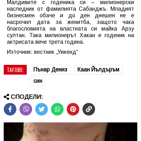
Малдивите с годеника си – милионерски
наследник от фамилията Сабанджъ. Младият
бизнесмен обаче и до ден днешен не е
насрочил дата за женитба, защото чака
благословията на властната си майка Арзу
султан. Така милионерът Хакан е годеник на
актрисата вече трета година.
Източник: вестник „Уикенд“
ТАГОВЕ:
Пънар Дениз
Каан Йълдъръм
син
СПОДЕЛИ: