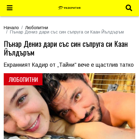
Начало
Любопитни
Пънар Дениз дари със син съпруга си Каан Йълдъръм
Пънар Дениз дари със син съпруга си Каан
Йълдъръм
Екранният Кадир от „Тайни“ вече е щастлив татко
ЛЮБОПИТНИ