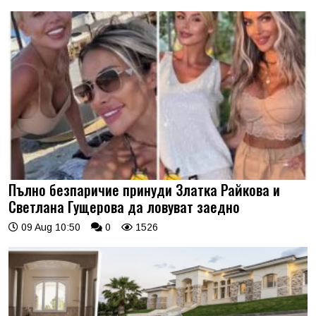
Пълно безпаричие принуди Златка Райкова и
Светлана Гущерова да ловуват заедно
09 Aug 10:50
0
1526