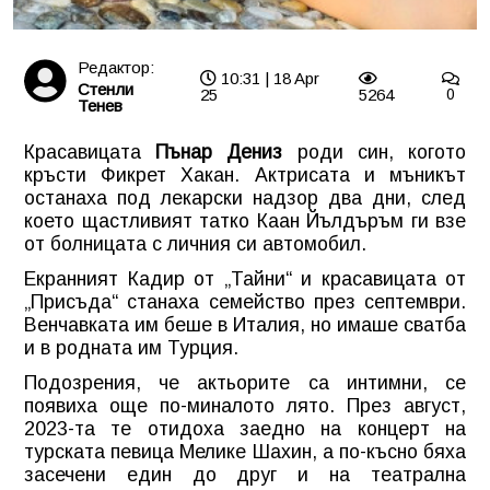
Редактор:
10:31 | 18 Apr
Стенли
25
5264
0
Тенев
Красавицата
Пънар Дениз
роди син, когото
кръсти Фикрет Хакан. Актрисата и мъникът
останаха под лекарски надзор два дни, след
което щастливият татко Каан Йълдъръм ги взе
от болницата с личния си автомобил.
Екранният Кадир от „Тайни“ и красавицата от
„Присъда“ станаха семейство през септември.
Венчавката им беше в Италия, но имаше сватба
и в родната им Турция.
Подозрения, че актьорите са интимни, се
появиха още по-миналото лято. През август,
2023-та те отидоха заедно на концерт на
турската певица Мелике Шахин, а по-късно бяха
засечени един до друг и на театрална