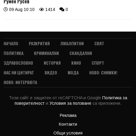
Румен Русев
09 Aug 10:10
1414
0
НАЧАЛО
РАЗКРИТИЯ
ЛЮБОПИТНИ
СВЯТ
ПОЛИТИКА
КРИМИНАЛНИ
СКАНДАЛНИ
ЗДРАВОСЛОВНО
ИСТОРИЯ
КИНО
СПОРТ
НАС НИ ЦИТИРАТ
ВИДЕО
МОДА
НОВО: СНИМКИ!
НОВО: ИНТЕРВЮТА
Този сайт е защитен от reCAPTCHA и Google
Политика за
поверителност
и
Условия за ползване
са приложени.
Реклама
Контакти
Общи условия