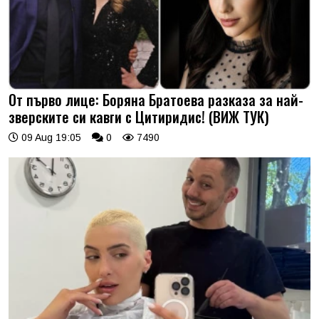
От първо лице: Боряна Братоева разказа за най-
зверските си кавги с Цитиридис! (ВИЖ ТУК)
09 Aug 19:05
0
7490