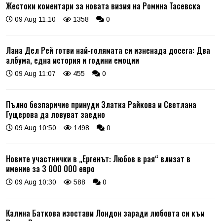
Жестоки коментари за новата визия на Ромина Тасевска
09 Aug 11:10
1358
0
Лана Дел Рей готви най-голямата си изненада досега: Два
албума, една история и години емоции
09 Aug 11:07
455
0
Пълно безпаричие принуди Златка Райкова и Светлана
Гущерова да ловуват заедно
09 Aug 10:50
1498
0
Новите участнички в „Ергенът: Любов в рая“ влизат в
имение за 3 000 000 евро
09 Aug 10:30
588
0
Калина Баткова изостави Лондон заради любовта си към