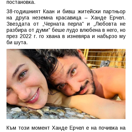
постановка.
38-годишният Каан и бивш житейски партньор
на друга неземна красавица – Ханде Ерчел.
Звездата от „Черната перла“ и „Любовта не
разбира от думи“ беше лудо влюбена в него, но
през 2022 г. го хвана в изневяра и набързо му
би шута.
Към този момент Ханде Ерчел е на почивка на