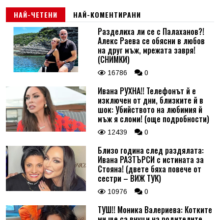
НАЙ-ЧЕТЕНИ
НАЙ-КОМЕНТИРАНИ
Разделиха ли се с Палаханов?!
Алекс Раева се обясни в любов
на друг мъж, мрежата завря!
(СНИМКИ)
16786
0
Ивана РУХНА!! Телефонът й е
изключен от дни, близките й в
шок: Убийството на любимия й
мъж я сломи! (още подробности)
12439
0
Близо година след раздялата:
Ивана РАЗТЪРСИ с истината за
Стояна! (двете бяха повече от
сестри – ВИЖ ТУК)
10976
0
ТУШ!! Моника Валериева: Котките
ми ще са внуци на родителите