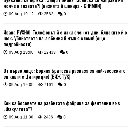
Буквално се офъка!! Защо Ромина Тасевска се направи на
момче в главата?! (визията й шокира - СНИМКИ)
09 Aug 19:12
2562
0
Ивана РУХНА!! Телефонът й е изключен от дни, близките й в
шок: Убийството на любимия й мъж я сломи! (още
подробности)
09 Aug 19:08
12439
0
От първо лице: Боряна Братоева разказа за най-зверските
си кавги с Цитиридис! (ВИЖ ТУК)
09 Aug 19:05
7161
0
Кои са босовете на разбитата фабрика за фентанил във
„Факултета“?
09 Aug 11:30
2436
0