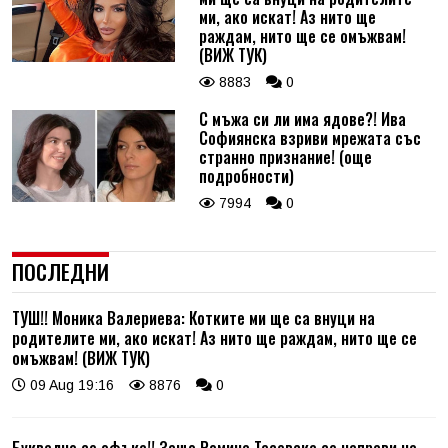
ми, ако искат! Аз нито ще
раждам, нито ще се омъжвам!
(ВИЖ ТУК)
8883
0
С мъжа си ли има ядове?! Ива
Софиянска взриви мрежата със
странно признание! (още
подробности)
7994
0
ПОСЛЕДНИ
ТУШ!! Моника Валериева: Котките ми ще са внуци на
родителите ми, ако искат! Аз нито ще раждам, нито ще се
омъжвам! (ВИЖ ТУК)
09 Aug 19:16
8876
0