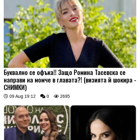
Буквално се офъка!! Защо Ромина Тасевска се
направи на момче в главата?! (визията й шокира -
СНИМКИ)
09 Aug 19:12
0
2695