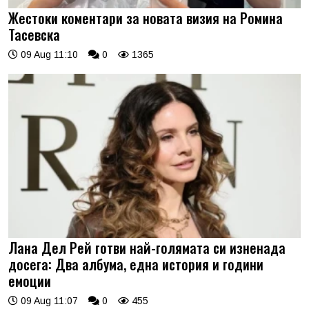
Жестоки коментари за новата визия на Ромина
Тасевска
09 Aug 11:10
0
1365
Лана Дел Рей готви най-голямата си изненада
досега: Два албума, една история и години
емоции
09 Aug 11:07
0
455