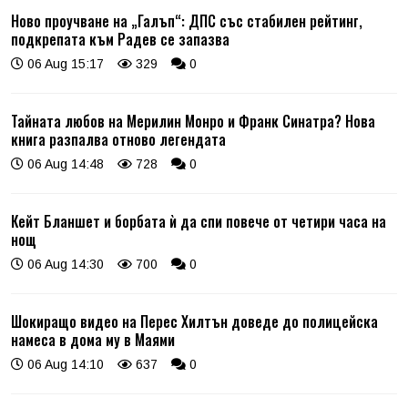
Ново проучване на „Галъп“: ДПС със стабилен рейтинг,
подкрепата към Радев се запазва
06 Aug 15:17
329
0
Тайната любов на Мерилин Монро и Франк Синатра? Нова
книга разпалва отново легендата
06 Aug 14:48
728
0
Кейт Бланшет и борбата ѝ да спи повече от четири часа на
нощ
06 Aug 14:30
700
0
Шокиращо видео на Перес Хилтън доведе до полицейска
намеса в дома му в Маями
06 Aug 14:10
637
0