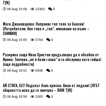
ТУК)
06 Aug 19:08
13363
0
Маги Джанаварова: Направих топ тяло за бански!
(Потребители: Ако това е „топ“, минаваме на мъже –
СНИМКИ)
06 Aug 19:05
3794
0
Разкриха защо Иван Христов продължава да е обсебен от
Ирина: Тенчева „не я боли глава“ и го обслужва като гейша!
(още подробности)
06 Aug 19:01
5698
0
АЙ СТИГА, БЕ!! Педалът Азис кресна: Аман от педали! (ЛГБТ
общността иска да го линчува – ВИЖ ТУК)
06 Aug 18:58
1365
0