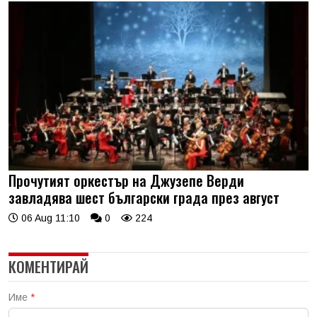
Прочутият оркестър на Джузепе Верди
завладява шест български града през август
06 Aug 11:10
0
224
КОМЕНТИРАЙ
Име
*