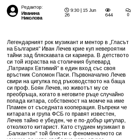
Редактор:
9:30 | 15 Jun
Иванина
26
644
0
Николова
Легендарният рок музикант и ментор в „Гласът
на България“ Иван Лечев крие куп невероятни
тайни зад бляскавата си кариера. В детството
си той израства на столичния булевард
„Патриарх Евтимий“ в един вход със своя
връстник Соломон Паси. Първоначално Лечев
свири на цигулка под ръководството на баща
си проф. Боян Лечев, но животът му се
преобръща, когато в неговите ръце случайно
попада китара, собственост на момче на име
Пламен от съседната кооперация. Въпреки че
китарата и група ФСБ го правят известен,
Лечев тайно е убеден, че е по-добър цигулар,
отколкото китарист. Като студиен музикант в
„Балкантон“ той блести с феноменалното си