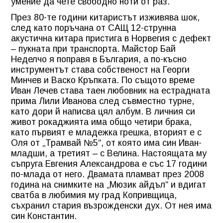
умение да чете свободно ноти от раз.
През 80-те години китаристът изживява шок,
след като поръчана от САЩ 12-струнна
акустична китара пристига в Норвегия с дефект
– пукната при транспорта. Майстор Бай
Неделчо я поправя в България, а по-късно
инструментът става собственост на Георги
Минчев и Васко Кръпката. По същото време
Иван Лечев става таен любовник на естрадната
прима Лили Иванова след съвместно турне,
като дори й написва цял албум. В личния си
живот рокаджията има общо четири брака,
като първият е младежка грешка, вторият е с
Оля от „Трамвай №5“, от която има син Иван-
младши, а третият – с Велина. Настоящата му
съпруга Евгения Александрова е със 17 години
по-млада от него. Двамата пламват през 2008
година на снимките на „Мюзик айдъл“ и вдигат
сватба в любимия му град Копривщица,
съхранил стария възрожденски дух. От нея има
син Константин.