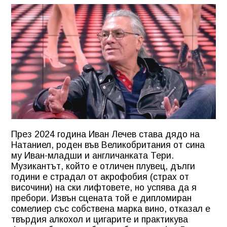
През 2024 година Иван Лечев става дядо на
Натаниел, роден във Великобритания от сина
му Иван-младши и англичанката Тери.
Музикантът, който е отличен плувец, дълги
години е страдал от акрофобия (страх от
височини) на ски лифтовете, но успява да я
пребори. Извън сцената той е дипломиран
сомелиер със собствена марка вино, отказал е
твърдия алкохол и цигарите и практикува