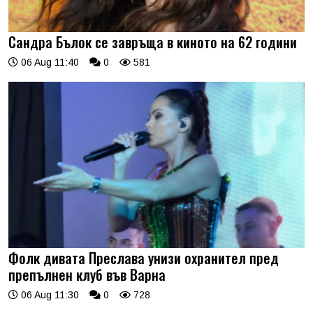
Сандра Бълок се завръща в киното на 62 години
06 Aug 11:40
0
581
Фолк дивата Преслава унизи охранител пред
препълнен клуб във Варна
06 Aug 11:30
0
728