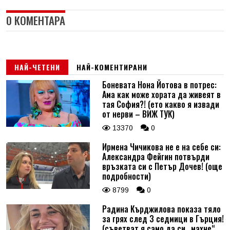
0 КОМЕНТАРА
НАЙ-ЧЕТЕНИ
НАЙ-КОМЕНТИРАНИ
Боневата Нона Йотова в потрес:
Ама как може хората да живеят в
тая София?! (ето какво я извади
от нерви – ВИЖ ТУК)
13370
0
Ирмена Чичикова не е на себе си:
Александра Фейгин потвърди
връзката си с Петър Дочев! (още
подробности)
8799
0
Радина Кърджилова показа тяло
за грях след 3 седмици в Гърция!
(съветват я само да си „махне“