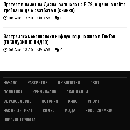
Протест в памет на Даяна, загинала на Е-79, в деня, в който
трябваше да е сватбата ѝ (снимки)
06 Aug 13:50
756
0
Застреляха мексикански инфлуенсър на живо в ТикТок
(ЕКСКЛУЗИВНО ВИДЕО)
06 Aug 13:30
406
0
НАЧАЛО
РАЗКРИТИЯ
ЛЮБОПИТНИ
СВЯТ
ПОЛИТИКА
КРИМИНАЛНИ
СКАНДАЛНИ
ЗДРАВОСЛОВНО
ИСТОРИЯ
КИНО
СПОРТ
НАС НИ ЦИТИРАТ
ВИДЕО
МОДА
НОВО: СНИМКИ!
НОВО: ИНТЕРВЮТА