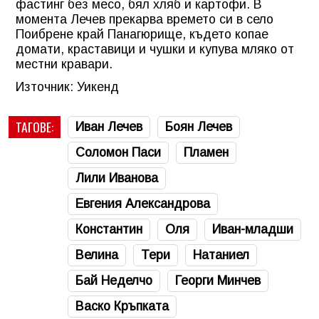
фастинг без месо, бял хляб и картофи. В
момента Лечев прекарва времето си в село
Поибрене край Панагюрище, където копае
домати, краставици и чушки и купува мляко от
местни кравари.
Източник: Уикенд
ТАГОВЕ:
Иван Лечев
Боян Лечев
Соломон Паси
Пламен
Лили Иванова
Евгения Александрова
Константин
Оля
Иван-младши
Велина
Тери
Натаниел
Бай Неделчо
Георги Минчев
Васко Кръпката