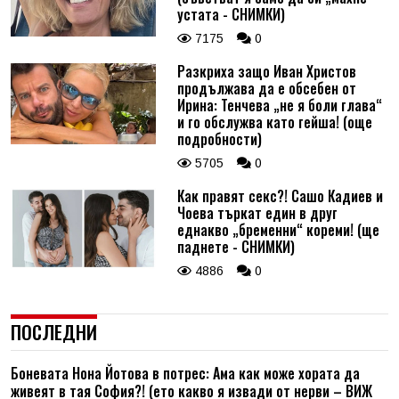
устата - СНИМКИ)
7175
0
Разкриха защо Иван Христов
продължава да е обсебен от
Ирина: Тенчева „не я боли глава“
и го обслужва като гейша! (още
подробности)
5705
0
Как правят секс?! Сашо Кадиев и
Чоева търкат един в друг
еднакво „бременни“ кореми! (ще
паднете - СНИМКИ)
4886
0
ПОСЛЕДНИ
Боневата Нона Йотова в потрес: Ама как може хората да
живеят в тая София?! (ето какво я извади от нерви – ВИЖ