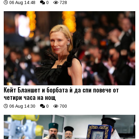
06 Aug 14:48
0
728
Кейт Бланшет и борбата ѝ да спи повече от
четири часа на нощ
06 Aug 14:30
0
700