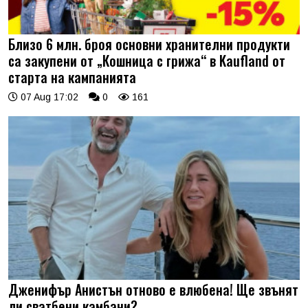
Близо 6 млн. броя основни хранителни продукти
са закупени от „Кошница с грижа“ в Kaufland от
старта на кампанията
07 Aug 17:02
0
161
Дженифър Анистън отново е влюбена! Ще звънят
ли сватбени камбани?