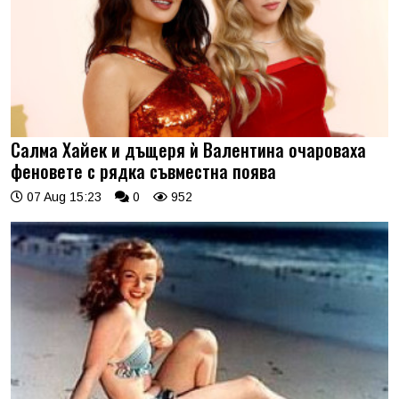
Салма Хайек и дъщеря ѝ Валентина очароваха
феновете с рядка съвместна поява
07 Aug 15:23
0
952