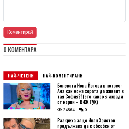
0 КОМЕНТАРА
НАЙ-ЧЕТЕНИ
НАЙ-КОМЕНТИРАНИ
Боневата Нона Йотова в потрес:
Ама как може хората да живеят в
тая София?! (ето какво я извади
от нерви – ВИЖ ТУК)
24864
0
Разкриха защо Иван Христов
продължава да е обсебен от