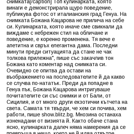
снимката[/caption] Топ кулинарката, която
винаги е демонстрирала щуро поведение,
публикува фотос от италианския град Генуа. На
снимката Божана Кацарова не прилича на себе
си. Кулинарката, която иначе сме свикнали да
виждаме с небрежен стил на обличане и
поведение, е коренно променена. Тя вече е
апетитна и свръх елегантна дама. Последни
минути преди ситуацията да стане не чак
толкова прилежна", пише със закачлив тон
Божана като коментар над снимката си.
Очевидно се опитва да остави на
въображението на последователите й да какво
се случва по-нататък. Преди да попадне в
Генуа пък, Божана Кацарова интригуваше
почитателите си със снимки и от Бали, от
Сицилия, и от много други екзотични кътчета на
света. Самата тя твърди, че хем си почива, хем
работи, пише show.blitz.bg. Мнозина останаха
изненадани от визията й. Както обаче стана
ясно, кулинарката далеч няма намерения да се
превръща в нещо, което не й идва отвътре.