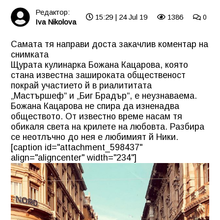
Редактор:
15:29 | 24 Jul 19
1386
0
Iva Nikolova
Самата тя направи доста закачлив коментар на
снимката
Щурата кулинарка Божана Кацарова, която
стана известна зашироката общественост
покрай участието й в риалититата
„Мастършеф“ и „Биг Брадър“, е неузнаваема.
Божана Кацарова не спира да изненадва
обществото. От известно време насам тя
обикаля света на крилете на любовта. Разбира
се неотлъчно до нея е любимият й Ники.
[caption id="attachment_598437"
align="aligncenter" width="234"]