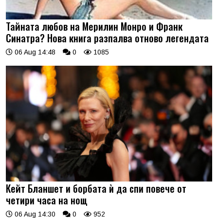
Тайната любов на Мерилин Монро и Франк
Синатра? Нова книга разпалва отново легендата
06 Aug 14:48
0
1085
Кейт Бланшет и борбата ѝ да спи повече от
четири часа на нощ
06 Aug 14:30
0
952