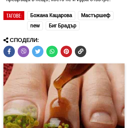
ТАГОВЕ:
Божана Кацарова
Мастършеф
new
Биг Брадър
СПОДЕЛИ: