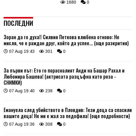
1680
0
ПОСЛЕДНИ
Зоран да го духа!! Силвия Петкова влюбена отново: Не
мисля, че е раждан друг, който да успее... (още разкрития)
07 Aug 19:43
301
0
За първи път: Ето го порасналият Анди на Башар Рахал и
Любомира Башева! (актрисата разцъфна като роза -
СНИМКИ)
07 Aug 19:40
238
0
Емануела след убийството в Пловдив: Тези деца са спасили
вашите деца! Не ми е жал за педофила! (още подробности)
07 Aug 19:36
308
0