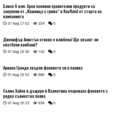
Близо 6 млн. броя основни хранителни продукти са
закупени от „Кошница с грижа“ в Kaufland от старта на
кампанията
07 Aug 17:02
154
0
Дженифър Анистън отново е влюбена! Ще звънят ли
сватбени камбани?
07 Aug 16:20
742
0
Ариана Гранде хвърли феновете си в паника
07 Aug 15:52
686
0
Салма Хайек и дъщеря ѝ Валентина очароваха феновете с
рядка съвместна поява
07 Aug 15:23
938
0