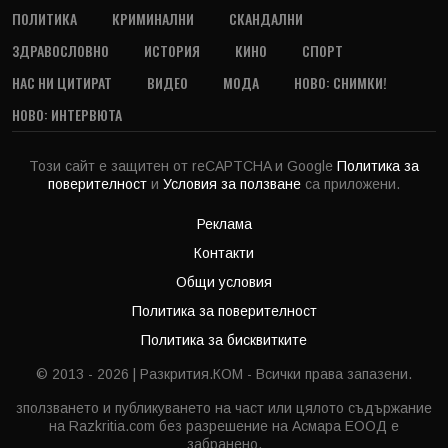
ПОЛИТИКА
КРИМИНАЛНИ
СКАНДАЛНИ
ЗДРАВОСЛОВНО
ИСТОРИЯ
КИНО
СПОРТ
НАС НИ ЦИТИРАТ
ВИДЕО
МОДА
НОВО: СНИМКИ!
НОВО: ИНТЕРВЮТА
Този сайт е защитен от reCAPTCHA и Google
Политика за
поверителност
и
Условия за ползване
са приложени.
Реклама
Контакти
Общи условия
Политика за поверителност
Политика за бисквитките
© 2013 - 2026 | Разкрития.КОМ - Всички права запазени.
зползването и публикуването на част или цялото съдържание
на Razkritia.com без разрешение на Асмара ЕООД е
забранено.