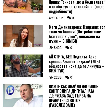
Ирина: Тенчева „не я боли глава“
и го обслужва като гейша! (още
подробности)
11305
0
Маги Джанаварова: Направих топ
тяло за бански! (Потребители:
Ако това е „топ“, минаваме на
мъже – СНИМКИ)
8400
0
АЙ СТИГА, БЕ!! Педалът Азис
кресна: Аман от педали! (ЛГБТ
общността иска да го линчува –
ВИЖ ТУК)
2282
0
ВИЖТЕ КАК ИВАЙЛО ФИЛИПОВ
КОНТРОЛИРА ДИГИТАЛНАТА
ДЪРЖАВА ЗАД ГЪРБА НА
ПРАВИТЕЛСТВОТО?
(РАЗСЛЕДВАНЕ)