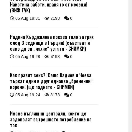
Наистина работи, правя го от месеци!
(ВИЖ ТУК)
05 Aug 19:31
2198
0
Радина Кърджилова показа тяло за грях
след 3 седмици в Гърция! (съветват я
само да си „махне“ устата - СНИМКИ)
05 Aug 19:28
4193
0
Как правят секс?! Сашо Кадиев и Чоева
търкат един в друг еднакво „бременни“
кореми! (ще паднете - СНИМКИ)
05 Aug 19:24
3178
0
Имаме въглищни централи, които ще
задоволят вътрешното потребление на
ток