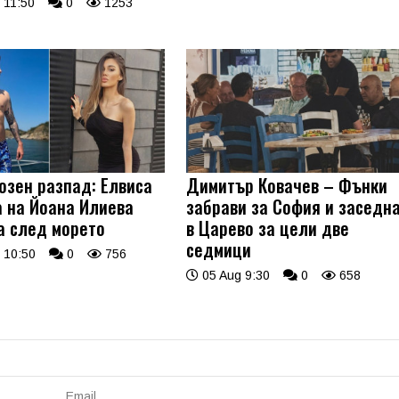
 11:50
0
1253
озен разпад: Елвиса
Димитър Ковачев – Фънки
а на Йоана Илиева
забрави за София и заседн
а след морето
в Царево за цели две
седмици
 10:50
0
756
05 Aug 9:30
0
658
Email