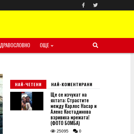
ЗДРАВОСЛОВНО
ОЩЕ
НАЙ-ЧЕТЕНИ
НАЙ-КОМЕНТИРАНИ
Ще се изчукат на
яхтата: Страстите
между Карлос Насар и
Алекс Костадинова
взривиха мрежата!
(ФОТО БОМБА)
25095
0