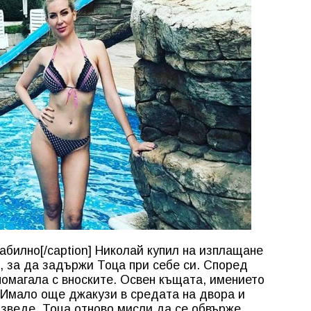
абилно[/caption] Николай купил на изплащане
, за да задържи Тоца при себе си. Според
омагала с вноските. Освен къщата, имението
. Имало още джакузи в средата на двора и
азведе, Тоца отново мисли да се обвърже