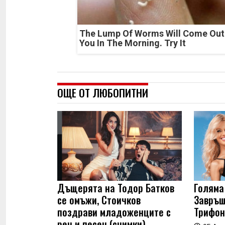
The Lump Of Worms Will Come Out
You In The Morning. Try It
ОЩЕ ОТ ЛЮБОПИТНИ
Дъщерята на Тодор Батков
Голяма 
се омъжи, Стоичков
Завръщ
поздрави младоженците с
Трифон
реч и песен (снимки)