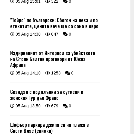
05 Aug 15:01
322
0
"Тойро" по български: Сбогом на лева и по
етикетите, цените вече ще са само в евро
05 Aug 14:30
847
0
Издирваният от Интерпол за убийството
на Стоян Балтов проговори от Южна
Африка
05 Aug 14:10
1253
0
Скандал с подплънки за сутиени в
женския Тур дьо Франс
05 Aug 13:50
679
0
Шофьор паркира джипа си на плажа в
Свети Влас (снимки)