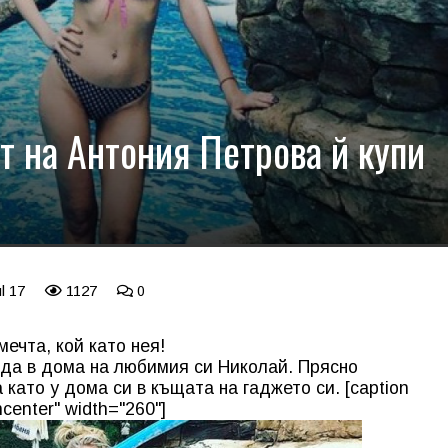
т на Антония Петрова й купи
l 17
1127
0
ечта, кой като нея!
да в дома на любимия си Николай. Прясно
като у дома си в къщата на гаджето си. [caption
center" width="260"]