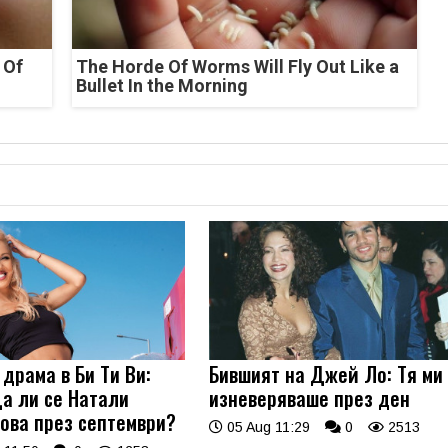
 Of
The Horde Of Worms Will Fly Out Like a
Bullet In the Morning
драма в Би Ти Ви:
Бившият на Джей Ло: Тя ми
а ли се Натали
изневеряваше през ден
ова през септември?
05 Aug 11:29
0
2513