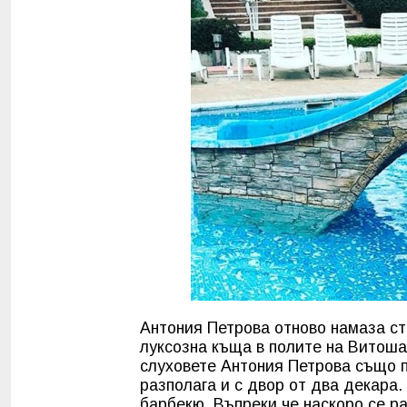
Антония Петрова отново намаза ст
луксозна къща в полите на Витоша
слуховете Антония Петрова също п
разполага и с двор от два декара
барбекю. Въпреки че наскоро се р