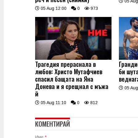
05 Aug
05 Aug 12:00
0
973
Трагедия прераснала в
Гранди
любов: Христо Мутафчиев
би шут
спасил бащата на Яна
веднаг
Донева и я срещнал с мъжа
05 Aug
й
05 Aug 11:10
0
812
КОМЕНТИРАЙ
Име
*