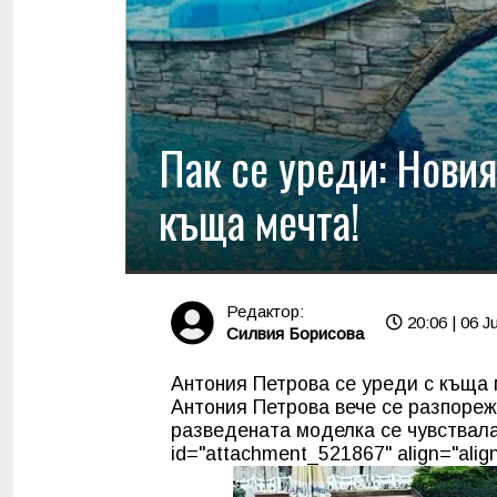
Пак се уреди: Новия
къща мечта!
Редактор:
20:06 | 06 Ju
Силвия Борисова
Антония Петрова се уреди с къща м
Антония Петрова вече се разпореж
разведената моделка се чувствала 
id="attachment_521867" align="align