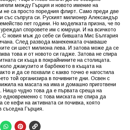
тигели между Гърция и новото имение на
м не са просто поредния флирт. Само преди две
и със съпруга си. Руският милионер Александър
емейство пет години. Но моделката призна, че по
 уреждал споровете им с юмруци. И на всичкото
. С новия мъж до себе си бившата Мис България
бичана. След развода манекенката очакваше
ките си шест милиона лева. И затова може да се
аква това и от новото си гадже. Затова не спира
 китната си къща в покрайнините на столицата.
около джакузито и барбекюто в къщата на
акто и да се похвали с какво точно е нагостила
ето той организира в почивните дни. Освен с
грижила на масата на има и домашно приготвени
и. Нищо чудно това да е първата среща на
о едновременно с това миската не спира да
а се кефи на активната си почивка, която
в съседна Гърция.