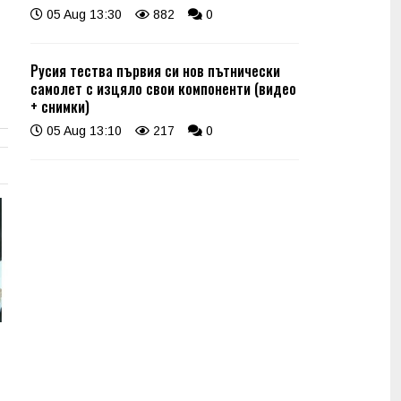
05 Aug 13:30
882
0
Русия тества първия си нов пътнически
самолет с изцяло свои компоненти (видео
+ снимки)
05 Aug 13:10
217
0