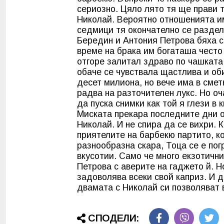
сериозно. Цяло лято тя ще прави 
Николай. Вероятно отношенията и
седмици тя окончателно се раздел
Бередин и Антония Петрова бяха с
време на брака им богаташа често
отгоре залитал здраво по чашката
обаче се чувствала щастлива и о
десет милиона, но вече има в смет
радва на разточителен лукс. Но оч
да пуска снимки как той я глези в
Миската прекара последните дни 
Николай. И не спира да се вихри. К
приятелите на барбекю партито, ко
разнообразна скара, Тоца се е по
вкусотии. Само че много екзотичн
Петрова с аверите на гаджето й. Н
задоволява всеки свой каприз. И д
двамата с Николай си позволяват 
СПОДЕЛИ: