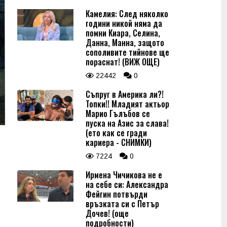
Камелия: След няколко
години никой няма да
помни Киара, Селина,
Данна, Манна, защото
сополивите тийнове ще
пораснат! (ВИЖ ОЩЕ)
22442
0
Съпруг в Америка ли?!
Топки!! Младият актьор
Марио Гълъбов се
пуска на Азис за слава!
(ето как се гради
кариера - СНИМКИ)
7224
0
Ирмена Чичикова не е
на себе си: Александра
Фейгин потвърди
връзката си с Петър
Дочев! (още
подробности)