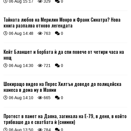
06 Aug 15:17
329
0
Тайната любов на Мерилин Монро и Франк Синатра? Нова
книга разпалва отново легендата
06 Aug 14:48
763
0
Кейт Бланшет и борбата ѝ да спи повече от четири часа на
нощ
06 Aug 14:30
721
0
Шокиращо видео на Перес Хилтън доведе до полицейска
намеса в дома му в Маями
06 Aug 14:10
665
0
Протест в памет на Даяна, загинала на Е-79, в деня, в който
трябваше да е сватбата ѝ (снимки)
06 Aug 13:50
784
0