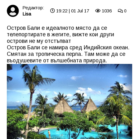
Редактор:
19:22 | 01 Jul 17
1036
0
Lisa
Остров Бали е идеалното място да се
телепортирате в жегите, вижте кои други
острови не му отстъпват
Остров Бали се намира сред Индийския океан.
Смятан за тропическа перла. Там може да се
въодушевите от вълшебната природа.