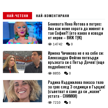
НАЙ-ЧЕТЕНИ
НАЙ-КОМЕНТИРАНИ
Боневата Нона Йотова в потрес:
Ама как може хората да живеят в
тая София?! (ето какво я извади
от нерви – ВИЖ ТУК)
14742
0
Ирмена Чичикова не е на себе си:
Александра Фейгин потвърди
връзката си с Петър Дочев! (още
подробности)
8855
0
Радина Кърджилова показа тяло
за грях след 3 седмици в Гърция!
(съветват я само да си „махне“
устата - СНИМКИ)
7210
0