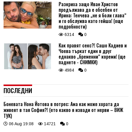
Разкриха защо Иван Христов
продължава да е обсебен от
Ирина: Тенчева „не я боли глава“
и го обслужва като гейша! (още
подробности)
6314
0
Как правят секс?! Сашо Кадиев и
Чоева търкат един в друг
еднакво „бременни“ кореми! (ще
паднете - СНИМКИ)
4984
0
ПОСЛЕДНИ
Боневата Нона Йотова в потрес: Ама как може хората да
живеят в тая София?! (ето какво я извади от нерви – ВИЖ
ТУК)
06 Aug 19:08
14721
0