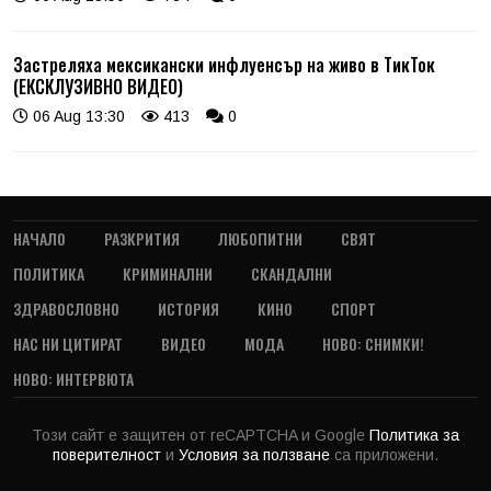
Застреляха мексикански инфлуенсър на живо в ТикТок
(ЕКСКЛУЗИВНО ВИДЕО)
06 Aug 13:30
413
0
НАЧАЛО
РАЗКРИТИЯ
ЛЮБОПИТНИ
СВЯТ
ПОЛИТИКА
КРИМИНАЛНИ
СКАНДАЛНИ
ЗДРАВОСЛОВНО
ИСТОРИЯ
КИНО
СПОРТ
НАС НИ ЦИТИРАТ
ВИДЕО
МОДА
НОВО: СНИМКИ!
НОВО: ИНТЕРВЮТА
Този сайт е защитен от reCAPTCHA и Google
Политика за
поверителност
и
Условия за ползване
са приложени.