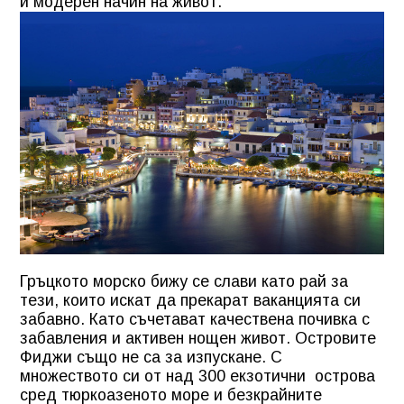
и модерен начин на живот.
Гръцкото морско бижу се слави като рай за
тези, които искат да прекарат ваканцията си
забавно. Като съчетават качествена почивка с
забавления и активен нощен живот. Островите
Фиджи също не са за изпускане. С
множеството си от над 300 екзотични острова
сред тюркоазеното море и безкрайните