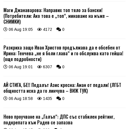
Маги Джанаварова: Направих топ тяло за бански!
(Потребители: Ако това е „топ“, минаваме на мъже –
СНИМКИ)
06 Aug 19:05
4172
0
Разкриха защо Иван Христов продължава да е обсебен от
Ирина: Тенчева „не я боли глава“ и го обслужва като гейша!
(още подробности)
06 Aug 19:01
6307
0
АЙ СТИГА, БЕ!! Педалът Азис кресна: Аман от педали! (ЛГБТ
общността иска да го линчува – ВИЖ ТУК)
06 Aug 18:58
1435
0
Ново проучване на „Галъп“: ДПС със стабилен рейтинг,
подкрепата към Радев се запазва