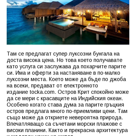
Там се предлагат супер луксозни бунгала на
доста висока цена. Но това което получавате
като услуга си заслужава да похарчите парите
си. Има и оферти за настаняване в по-малко
луксозни места. Което може да бъде по джоба
на всеки, предават от електронното
издание tocka.com. Остров Крит спокойно може
да се мери с красавците на Индийския океан.
Особено когато става дума за парите гръцкия
остров предлага много по-приемливи цени. Там
също може да откриете невероятна природа.
Впечатляващо са съчетани морски плажове с
високи планини. Както и прекрасна архитектура