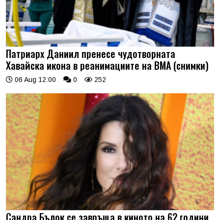
Патриарх Даниил пренесе чудотворната
Хавайска икона в реанимациите на ВМА (снимки)
06 Aug 12:00
0
252
Сандра Бълок се завръща в киното на 62 години