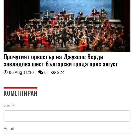
Прочутият оркестър на Джузепе Верди
завладява шест български града през август
06 Aug 11:10
0
224
КОМЕНТИРАЙ
Име
*
Email