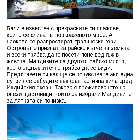
Бали е известен с прекрасните си плажове,
които се сливат в тюркоазеното море. А
наоколо се разпростират тропически гори.
Островът е признат за райско кътче на земята
и всеки трябва да го посети поне веднъж в
живота. Малдивите са другото райско място,
което задължително трябва да се види.
Представете си как ще се почувствате ако една
сутрин се събудите във фантастична вила сред
Индийския океан. Такова е преживяването на
онези щастливци, които са избрали Малдивите
за лятната си почивка.