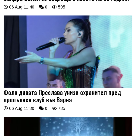
06 Aug 11:40
0
595
Фолк дивата Преслава унизи охранител пред
препълнен клуб във Варна
06 Aug 11:30
0
735