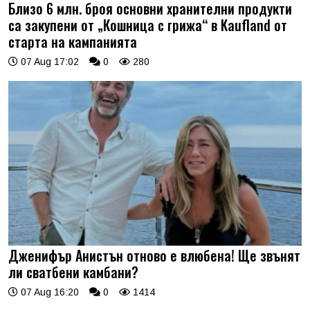
Близо 6 млн. броя основни хранителни продукти
са закупени от „Кошница с грижа“ в Kaufland от
старта на кампанията
07 Aug 17:02
0
280
Дженифър Анистън отново е влюбена! Ще звънят
ли сватбени камбани?
07 Aug 16:20
0
1414