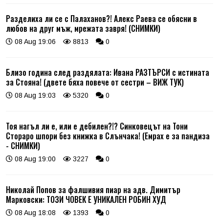
Разделиха ли се с Палаханов?! Алекс Раева се обясни в
любов на друг мъж, мрежата завря! (СНИМКИ)
08 Aug 19:06
8813
0
Близо година след раздялата: Ивана РАЗТЪРСИ с истината
за Стояна! (двете бяха повече от сестри – ВИЖ ТУК)
08 Aug 19:03
5320
0
Тоя нагъл ли е, или е дебилен?!? Синковецът на Тони
Стораро шпори без книжка в Слънчака! (Емрах е за пандиза
- СНИМКИ)
08 Aug 19:00
3227
0
Николай Попов за фалшивия пиар на адв. Димитър
Марковски: ТОЗИ ЧОВЕК Е УНИКАЛЕН РОБИН ХУД
08 Aug 18:08
1393
0