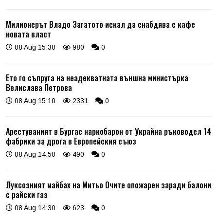
Милионерът Владо Загатото искал да снабдява с кафе
новата власт
08 Aug 15:30
980
0
Ето го съпруга на неадекватната външна министърка
Велислава Петрова
08 Aug 15:10
2331
0
Арестуваният в Бургас наркобарон от Украйна ръководел 14
фабрики за дрога в Европейския съюз
08 Aug 14:50
490
0
Луксозният майбах на Митьо Очите опожарен заради балони
с райски газ
08 Aug 14:30
623
0