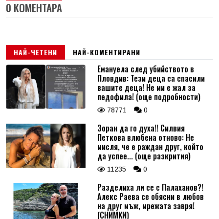
0 КОМЕНТАРА
НАЙ-ЧЕТЕНИ
НАЙ-КОМЕНТИРАНИ
Емануела след убийството в
Пловдив: Тези деца са спасили
вашите деца! Не ми е жал за
педофила! (още подробности)
78771
0
Зоран да го духа!! Силвия
Петкова влюбена отново: Не
мисля, че е раждан друг, който
да успее... (още разкрития)
11235
0
Разделиха ли се с Палаханов?!
Алекс Раева се обясни в любов
на друг мъж, мрежата завря!
(СНИМКИ)