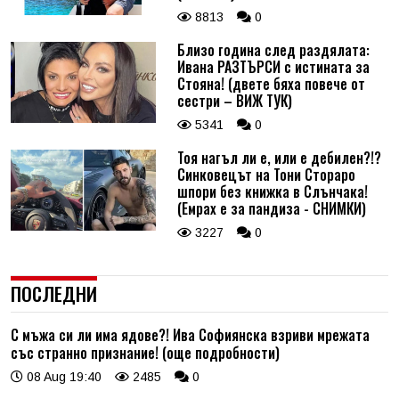
8813
0
Близо година след раздялата:
Ивана РАЗТЪРСИ с истината за
Стояна! (двете бяха повече от
сестри – ВИЖ ТУК)
5341
0
Тоя нагъл ли е, или е дебилен?!?
Синковецът на Тони Стораро
шпори без книжка в Слънчака!
(Емрах е за пандиза - СНИМКИ)
3227
0
ПОСЛЕДНИ
С мъжа си ли има ядове?! Ива Софиянска взриви мрежата
със странно признание! (още подробности)
08 Aug 19:40
2485
0