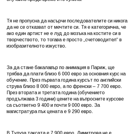
Тя не пропусна да насърчи последователите си никога
да не се отказват от мечтите си. Тя е категорична, че
ако един артист не е луд до мозъка на костите си в
творчеството, то тогава е просто „счетоводител“ в
изобразителното изкуство.
За да стане бакалавър по анимация в Париж, ще
трябва да плати близо 6 000 евро за основния курс на
обучение. През първата година курсът по английски
струва близо 8 000 евро, а по френски – 7 700 евро.
През втората и третата година (обучението
продължава 3 години) цените на въпросните курсове
са съответно 9 400 и почти 9 000 евро. За
магистратура пък цената е 9 290 евро.
В Тулуза таксата е 7 900 евро. Димитрова не е