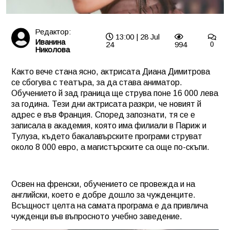
Редактор:
13:00 | 28 Jul
Иванина
24
994
0
Николова
Както вече стана ясно, актрисата Диана Димитрова
се сбогува с театъра, за да става аниматор.
Обучението й зад граница ще струва поне 16 000 лева
за година. Тези дни актрисата разкри, че новият й
адрес е във Франция. Според запознати, тя се е
записала в академия, която има филиали в Париж и
Тулуза, където бакалавърските програми струват
около 8 000 евро, а магистърските са още по-скъпи.
Освен на френски, обучението се провежда и на
английски, което е добре дошло за чужденците.
Всъщност целта на самата програма е да привлича
чужденци във въпросното учебно заведение.