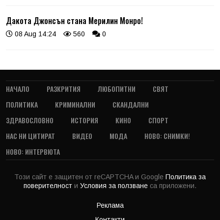
Дакота Джонсън стана Мерилин Монро!
08 Aug 14:24
560
0
НАЧАЛО
РАЗКРИТИЯ
ЛЮБОПИТНИ
СВЯТ
ПОЛИТИКА
КРИМИНАЛНИ
СКАНДАЛНИ
ЗДРАВОСЛОВНО
ИСТОРИЯ
КИНО
СПОРТ
НАС НИ ЦИТИРАТ
ВИДЕО
МОДА
НОВО: СНИМКИ!
НОВО: ИНТЕРВЮТА
Този сайт е защитен от reCAPTCHA и Google
Политика за
поверителност
и
Условия за ползване
са приложени.
Реклама
Контакти