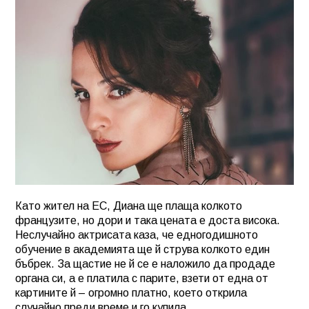
Като жител на ЕС, Диана ще плаща колкото
французите, но дори и така цената е доста висока.
Неслучайно актрисата каза, че едногодишното
обучение в академията ще й струва колкото един
бъбрек. За щастие не й се е наложило да продаде
органа си, а е платила с парите, взети от една от
картините й – огромно платно, което открила
случайно преди време и го купила.