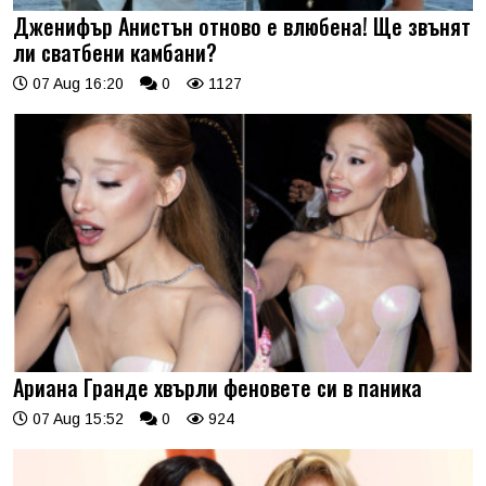
Дженифър Анистън отново е влюбена! Ще звънят
ли сватбени камбани?
07 Aug 16:20
0
1127
Ариана Гранде хвърли феновете си в паника
07 Aug 15:52
0
924