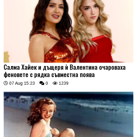
Салма Хайек и дъщеря ѝ Валентина очароваха
феновете с рядка съвместна поява
07 Aug 15:23
0
1239