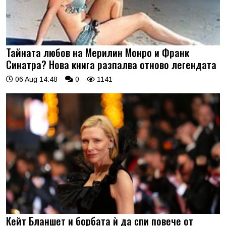
Тайната любов на Мерилин Монро и Франк
Синатра? Нова книга разпалва отново легендата
06 Aug 14:48
0
1141
Кейт Бланшет и борбата ѝ да спи повече от