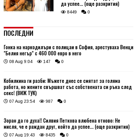
да успее... (още разкрития)
8449
0
ПОСЛЕДНИ
Гонка на наркодилъри с полицаи в София, арестуваха Венци
"Белия негър" с 460 000 евро в него
08 Aug 9:04
147
0
Кобилкина ги разби: Мъжете днес се смятат за голяма
работа, но жените свършват със собствената си ръка след
секс! (ВИЖ ТУК)
07 Aug 23:54
987
0
Зоран да го духа!! Силвия Петкова влюбена отново: Не
мисля, че е раждан друг, който да успее... (още разкрития)
07 Aug 19:43
8435
0