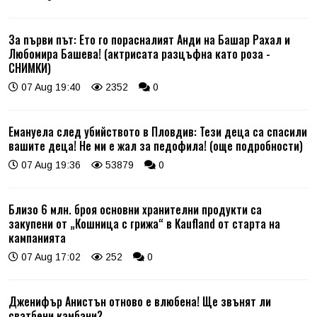
За първи път: Ето го порасналият Анди на Башар Рахал и
Любомира Башева! (актрисата разцъфна като роза -
СНИМКИ)
07 Aug 19:40
2352
0
Емануела след убийството в Пловдив: Тези деца са спасили
вашите деца! Не ми е жал за педофила! (още подробности)
07 Aug 19:36
53879
0
Близо 6 млн. броя основни хранителни продукти са
закупени от „Кошница с грижа“ в Kaufland от старта на
кампанията
07 Aug 17:02
252
0
Дженифър Анистън отново е влюбена! Ще звънят ли
сватбени камбани?