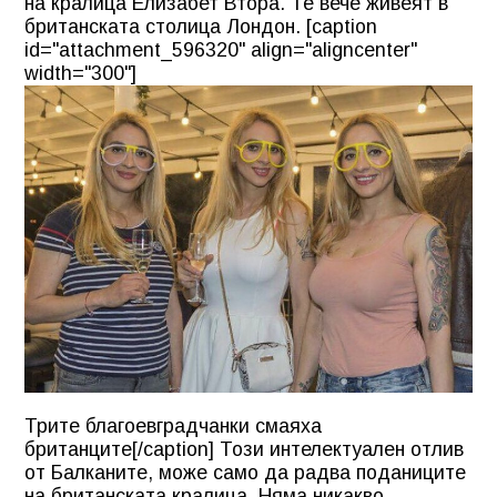
на кралица Елизабет Втора. Те вече живеят в
британската столица Лондон. [caption
id="attachment_596320" align="aligncenter"
width="300"]
Трите благоевградчанки смаяха
британците[/caption] Този интелектуален отлив
от Балканите, може само да радва поданиците
на британската кралица. Няма никакво