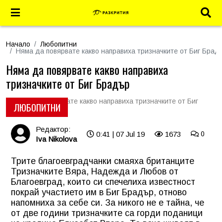
Начало
Любопитни
Няма да повярвате какво направиха тризначките от Биг Брад
Няма да повярвате какво направиха
тризначките от Биг Брадър
ЛЮБОПИТНИ
Редактор:
0:41 | 07 Jul 19
1673
0
Iva Nikolova
Трите благоевградчанки смаяха британците
Тризначките Вяра, Надежда и Любов от
Благоевград, които си спечелиха известност
покрай участието им в Биг Брадър, отново
напомниха за себе си. За никого не е тайна, че
от две години тризначките са горди поданици