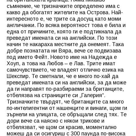
съмнение, че тризначките определено има с
какво да обогатят жителите на Острова. Най-
интересното е, че трите са досущ като моми
англичанки. По всяка вероятност това е била и
една от причините, която ги е подтикнала да
преведат имената си на английски. По този
начин те накараха местните да онемеят. Така
добре познатата ни Вяра, вече се подвизава
под името Фейт. Новото име на Надежда е
Хоуп, а това на Любов – е Лав. Трите имат
самочувствието, че владеят отлично езика на
Шекспир. Те сметнали, че е много по-хай да
преведат имената си на английски, за да може
да ги направят по-разбираеми за британците,
отбелязва на страниците си „Галерия“.
Тризначките твърдят, че британците са много
по-интелигентни от нашенците и винаги, щом ги
зърнели на улицата, се обръщали след тях. Те
дори вече са наясно с някои трикове и
отбелязват, че щом си красив, моментално
можеш да си осигуриш с 300 паунда по-висока