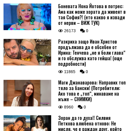
Боневата Нона Йотова в потрес:
Ама как може хората да живеят в
тая София?! (ето какво я извади
от нерви – ВИЖ ТУК)
26173
0
Разкриха защо Иван Христов
продължава да е обсебен от
Ирина: Тенчева „не я боли глава“
и го обслужва като гейша! (още
подробности)
11865
0
Маги Джанаварова: Направих топ
тяло за бански! (Потребители:
Ако това е „топ“, минаваме на
мъже – СНИМКИ)
8960
0
Зоран да го духа!! Силвия
Петкова влюбена отново: Не
мисля, че е раждан друг, който