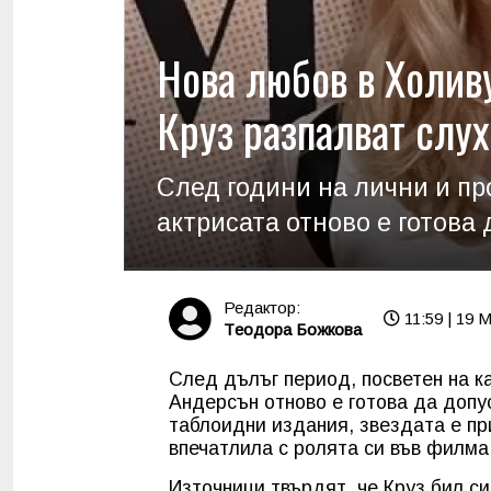
Нова любов в Холив
Круз разпалват слух
След години на лични и п
актрисата отново е готова 
Редактор:
11:59 | 19 
Tеодора Божкова
След дълъг период, посветен на к
Андерсън отново е готова да допу
таблоидни издания, звездата е пр
впечатлила с ролята си във филма 
Източници твърдят, че Круз бил си