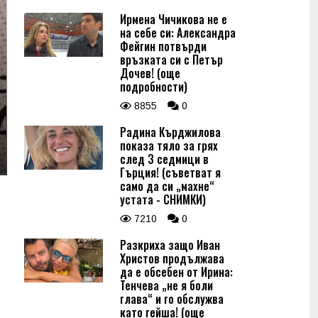
Ирмена Чичикова не е
на себе си: Александра
Фейгин потвърди
връзката си с Петър
Дочев! (още
подробности)
8855
0
Радина Кърджилова
показа тяло за грях
след 3 седмици в
Гърция! (съветват я
само да си „махне“
устата - СНИМКИ)
7210
0
Разкриха защо Иван
Христов продължава
да е обсебен от Ирина:
Тенчева „не я боли
глава“ и го обслужва
като гейша! (още