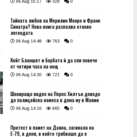
06 Aug 15:17
329
0
Тайната любов на Мерилин Монро и Франк
Синатра? Нова книга разпалва отново
легендата
06 Aug 14:48
763
0
Кейт Бланшет и борбата ѝ да спи повече
от четири часа на нощ
06 Aug 14:30
721
0
Шокиращо видео на Перес Хилтън доведе
до полицейска намеса в дома му в Маями
06 Aug 14:10
665
0
Протест в памет на Даяна, загинала на
Е-79, в деня, в който трябваше да е