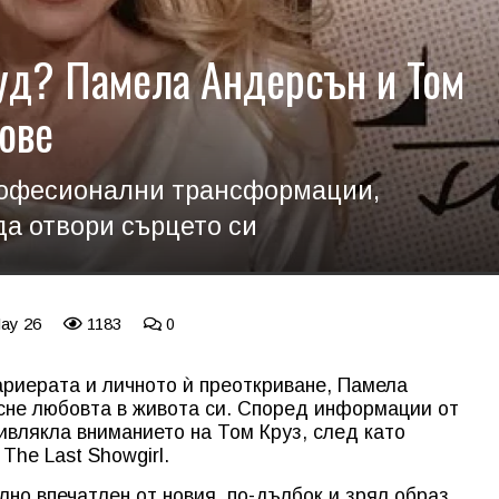
уд? Памела Андерсън и Том
ове
рофесионални трансформации,
да отвори сърцето си
May 26
1183
0
ариерата и личното ѝ преоткриване, Памела
сне любовта в живота си. Според информации от
ивлякла вниманието на Том Круз, след като
The Last Showgirl.
лно впечатлен от новия, по-дълбок и зрял образ