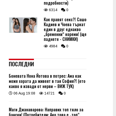
подробности)
6314
0
Как правят секс?! Сашо
Кадиев и Чоева търкат
един в друг еднакво
„бременни“ кореми! (ще
паднете - СНИМКИ)
4984
0
ПОСЛЕДНИ
Боневата Нона Йотова в потрес: Ама как
може хората да живеят в тая София?! (ето
какво я извади от нерви – ВИЖ ТУК)
06 Aug 19:08
14721
0
Маги Джанаварова: Направих топ тяло за
бански! (Потребители: Ако това е „топ“,