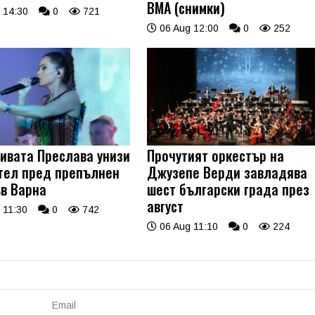
ВМА (снимки)
 14:30
0
721
06 Aug 12:00
0
252
ивата Преслава унизи
Прочутият оркестър на
тел пред препълнен
Джузепе Верди завладява
ъв Варна
шест български града през
август
 11:30
0
742
06 Aug 11:10
0
224
Email