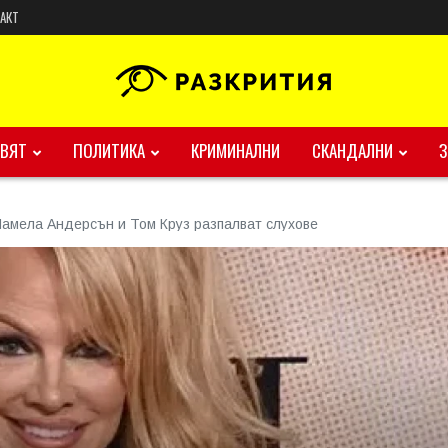
АКТ
ВЯТ
ПОЛИТИКА
КРИМИНАЛНИ
СКАНДАЛНИ
амела Андерсън и Том Круз разпалват слухове