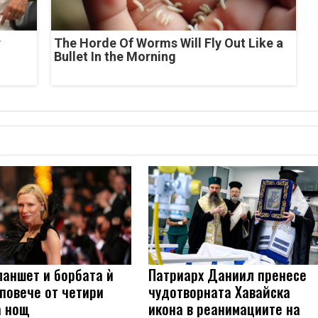
r
The Horde Of Worms Will Fly Out Like a
Bullet In the Morning
ланшет и борбата ѝ
Патриарх Даниил пренесе
 повече от четири
чудотворната Хавайска
а нощ
икона в реанимациите на