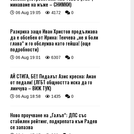
минаваме на мъже – СНИМКИ)
06 Aug 19:05
4172
0
Разкриха защо Иван Христов продължава
да е обсебен от Ирина: Тенчева „не я боли
глава“ и го обслужва като гейша! (още
подробности)
06 Aug 19:01
6307
0
АЙ СТИГА, БЕ!! Педалът Азис кресна: Аман
от педали! (ЛГБТ общността иска да го
линчува – ВИЖ ТУК)
06 Aug 18:58
1435
0
Ново проучване на „Галъп“: ДПС със
стабилен рейтинг, подкрепата към Радев
се запазва