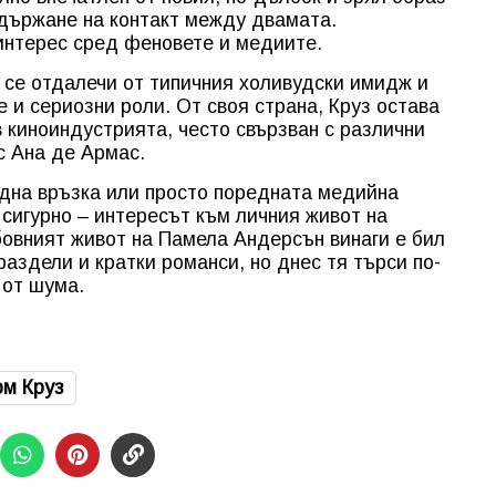
ддържане на контакт между двамата.
нтерес сред феновете и медиите.
 се отдалечи от типичния холивудски имидж и
 и сериозни роли. От своя страна, Круз остава
 киноиндустрията, често свързван с различни
с Ана де Армас.
здна връзка или просто поредната медийна
 сигурно – интересът към личния живот на
бовният живот на Памела Андерсън винаги е бил
 раздели и кратки романси, но днес тя търси по-
 от шума.
ом Круз