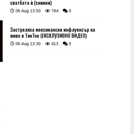
сватбата ѝ (снимки)
06 Aug 13:50
784
0
Застреляха мексикански инфлуенсър на
живо в ТикТок (ЕКСКЛУЗИВНО ВИДЕО)
06 Aug 13:30
413
0