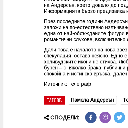
на Андерсън, което довело до по
Информацията бързо предизвика и
През последните години Андерсън
заложи на по-естествено излъчване
една от най-обсъжданите фигури в
романтични слухове, включително 
Дали това е началото на нова зве
спекулация, остава неясно. Едно е
холивудските икони не стихва. Лю
бурен – с няколко брака, публични
спокойна и истинска връзка, далеч
Източник: телеграф
ТАГОВЕ:
Памела Андерсън
Т
СПОДЕЛИ: