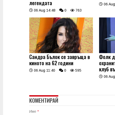
легендата
06 Aug
06 Aug 14:48
0
763
Сандра Бълок се завръща в
Фолк д
киното на 62 години
охрани
клуб в
06 Aug 11:40
0
595
06 Aug
КОМЕНТИРАЙ
Име
*