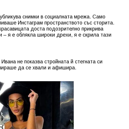
публикува снимки в социалната мрежа. Само
ливаше Инстаграм пространството със сторита.
 красавицата доста подозрително прикрива
 – я е облякла широки дрехи, я е скрила тази
Ивана не показва стройната й стегната си
спираше да се хвали и афишира.