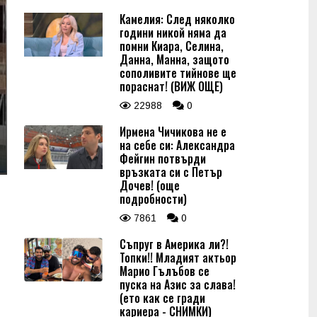
Камелия: След няколко
години никой няма да
помни Киара, Селина,
Данна, Манна, защото
сополивите тийнове ще
пораснат! (ВИЖ ОЩЕ)
22988
0
Ирмена Чичикова не е
на себе си: Александра
Фейгин потвърди
връзката си с Петър
Дочев! (още
подробности)
7861
0
Съпруг в Америка ли?!
Топки!! Младият актьор
Марио Гълъбов се
пуска на Азис за слава!
(ето как се гради
кариера - СНИМКИ)