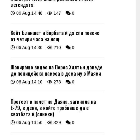
легендата
06 Aug 14:48
147
0
Кейт Бланшет и борбата ѝ да спи повече
от четири часа на нощ
06 Aug 14:30
210
0
Шокиращо видео на Перес Хилтън доведе
до полицейска намеса в дома му в Маями
06 Aug 14:10
273
0
Протест в памет на Даяна, загинала на
Е-79, в деня, в който трябваше да е
сватбата ѝ (снимки)
06 Aug 13:50
329
0