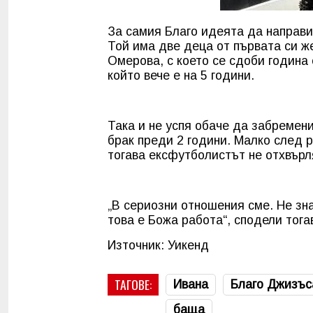
За самия Благо идеята да направи 
Той има две деца от първата си ж
Омерова, с което се сдоби година 
който вече е на 5 години.
Така и не успя обаче да забремени
брак преди 2 години. Малко след 
тогава ексфутболистът не отхвър
„В сериозни отношения сме. Не зн
това е Божа работа“, сподели тога
Източник: Уикенд
ТАГОВЕ:
Ивана
Благо Джизъс
баща