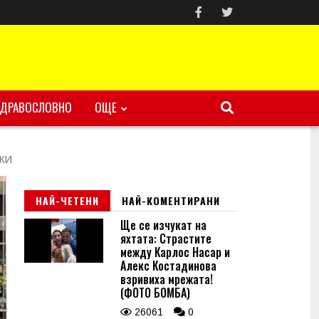
ЗДРАВОСЛОВНО
ОЩЕ
МКИ
НАЙ-ЧЕТЕНИ
НАЙ-КОМЕНТИРАНИ
Ще се изчукат на
яхтата: Страстите
между Карлос Насар и
Алекс Костадинова
взривиха мрежата!
(ФОТО БОМБА)
26061
0