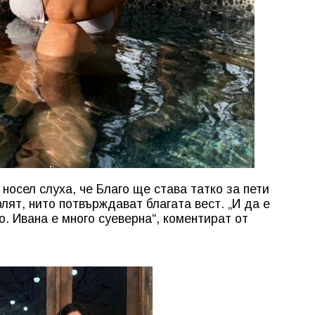
 носел слуха, че Благо ще става татко за пети
рлят, нито потвърждават благата вест. „И да е
. Ивана е много суеверна“, коментират от