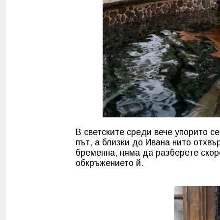
В светските среди вече упорито се
път, а близки до Ивана нито отхвъ
бременна, няма да разберете скоро
обкръжението й.