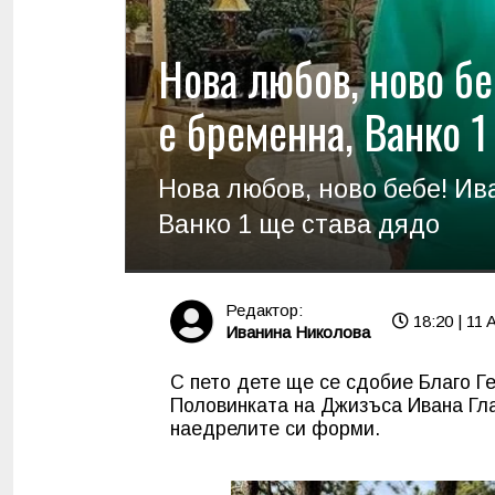
Нова любов, ново б
е бременна, Ванко 
Нова любов, ново бебе! Ив
Ванко 1 ще става дядо
Редактор:
18:20 | 11 
Иванина Николова
С пето дете ще се сдобие Благо Г
Половинката на Джизъса Ивана Гла
наедрелите си форми.