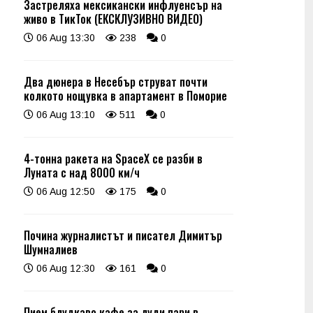
Застреляха мексикански инфлуенсър на
живо в ТикТок (ЕКСКЛУЗИВНО ВИДЕО)
06 Aug 13:30
238
0
Два дюнера в Несебър струват почти
колкото нощувка в апартамент в Поморие
06 Aug 13:10
511
0
4-тонна ракета на SpaceX се разби в
Луната с над 8000 км/ч
06 Aug 12:50
175
0
Почина журналистът и писател Димитър
Шумналиев
06 Aug 12:30
161
0
Пием блудкаво кафе за луди пари в