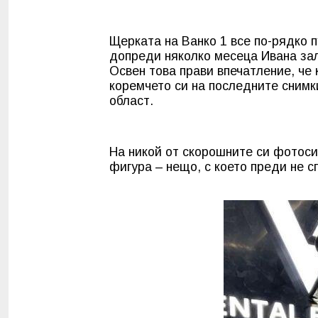
Щерката на Ванко 1 все по-рядко 
допреди няколко месеца Ивана за
Освен това прави впечатление, че
коремчето си на последните снимки
област.
На никой от скорошните си фотоси 
фигура – нещо, с което преди не 