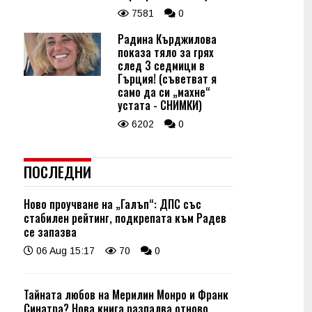
7581
0
Радина Кърджилова
показа тяло за грях
след 3 седмици в
Гърция! (съветват я
само да си „махне“
устата - СНИМКИ)
6202
0
ПОСЛЕДНИ
Ново проучване на „Галъп“: ДПС със
стабилен рейтинг, подкрепата към Радев
се запазва
06 Aug 15:17
70
0
Тайната любов на Мерилин Монро и Франк
Синатра? Нова книга разпалва отново