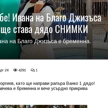
ебе! Ивана на Благо Джизъса
1 ще става дядо СНИМКИ
ана на Благо Джизъса е бременна.
Apr 24
4291
1
еоргиев, като ще направи рапъра Ванко 1 дядо!
вчева е бременна и вече усърдно прикрива