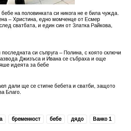
бебе на половинката си никога не е била чужда.
ена – Христина, едно момченце от Есмер
след сватбата, и един син от Златка Райкова,
 последната си съпруга – Полина, с която сключи
развода Джизъса и Ивана се събраха и още
ляше идеята за бебе
аел дали ще се стигне бебета и сватби, защото
ва Благо.
а
бременност
бебе
дядо
Ванко 1