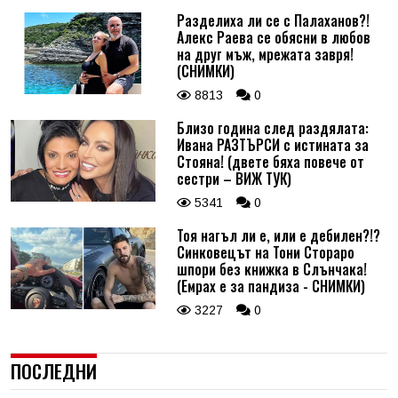
Разделиха ли се с Палаханов?!
Алекс Раева се обясни в любов
на друг мъж, мрежата завря!
(СНИМКИ)
8813
0
Близо година след раздялата:
Ивана РАЗТЪРСИ с истината за
Стояна! (двете бяха повече от
сестри – ВИЖ ТУК)
5341
0
Тоя нагъл ли е, или е дебилен?!?
Синковецът на Тони Стораро
шпори без книжка в Слънчака!
(Емрах е за пандиза - СНИМКИ)
3227
0
ПОСЛЕДНИ