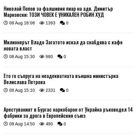
Николай Попов за фалшивия пиар на адв. Димитър
Марковски: ТОЗИ ЧОВЕК Е УНИКАЛЕН РОБИН ХУД
08 Aug 18:08
1393
0
Милионерът Владо Загатото искал да снабдява с кафе
новата власт
08 Aug 15:30
980
0
Ето го съпруга на неадекватната външна министърка
Велислава Петрова
08 Aug 15:10
2331
0
Арестуваният в Бургас наркобарон от Украйна ръководел 14
фабрики за дрога в Европейския съюз
08 Aug 14:50
490
0