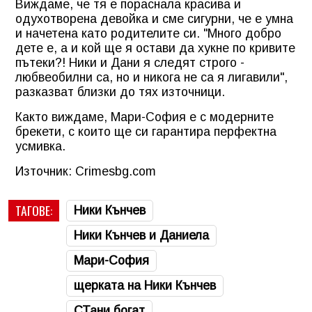
Виждаме, че тя е пораснала красива и
одухотворена девойка и сме сигурни, че е умна
и начетена като родителите си. "Много добро
дете е, а и кой ще я остави да хукне по кривите
пътеки?! Ники и Дани я следят строго -
любвеобилни са, но и никога не са я лигавили",
разказват близки до тях източници.
Както виждаме, Мари-София е с модерните
брекети, с които ще си гарантира перфектна
усмивка.
Източник: Crimesbg.com
ТАГОВЕ:
Ники Кънчев
Ники Кънчев и Даниела
Мари-София
щерката на Ники Кънчев
СТани богат