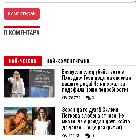
0 КОМЕНТАРА
НАЙ-ЧЕТЕНИ
НАЙ-КОМЕНТИРАНИ
Емануела след убийството в
Пловдив: Тези деца са спасили
вашите деца! Не ми е жал за
педофила! (още подробности)
78771
0
Зоран да го духа!! Силвия
Петкова влюбена отново: Не
мисля, че е раждан друг, който
да успее... (още разкрития)
11235
0