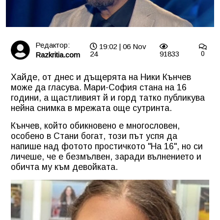
Редактор:
19:02 | 06 Nov
24
91833
0
Razkritia.com
Хайде, от днес и дъщерята на Ники Кънчев
може да гласува. Мари-София стана на 16
години, а щастливият й и горд татко публикува
нейна снимка в мрежата още сутринта.
Кънчев, който обикновено е многословен,
особено в Стани богат, този път успя да
напише над фотото простичкото "На 16", но си
личеше, че е безмълвен, заради вълнението и
обичта му към девойката.