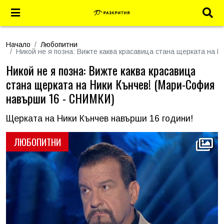
Начало
Любопитни
Никой не я позна: Вижте каква красавица стана щерката на 
Никой не я позна: Вижте каква красавица
стана щерката на Ники Кънчев! (Мари-София
навърши 16 - СНИМКИ)
Щерката на Ники Кънчев навърши 16 години!
ЛЮБОПИТНИ