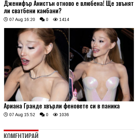
Дженифър Анистън отново е влюбена! Ще звънят
ли сватбени камбани?
07 Aug 16:20
0
1414
Ариана Гранде хвърли феновете си в паника
07 Aug 15:52
0
1036
КОМЕНТИРАЙ