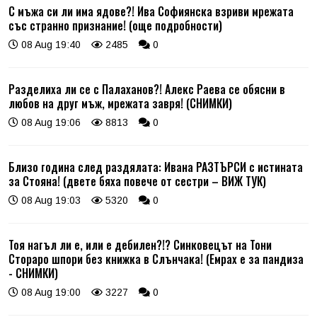
С мъжа си ли има ядове?! Ива Софиянска взриви мрежата
със странно признание! (още подробности)
08 Aug 19:40
2485
0
Разделиха ли се с Палаханов?! Алекс Раева се обясни в
любов на друг мъж, мрежата завря! (СНИМКИ)
08 Aug 19:06
8813
0
Близо година след раздялата: Ивана РАЗТЪРСИ с истината
за Стояна! (двете бяха повече от сестри – ВИЖ ТУК)
08 Aug 19:03
5320
0
Тоя нагъл ли е, или е дебилен?!? Синковецът на Тони
Стораро шпори без книжка в Слънчака! (Емрах е за пандиза
- СНИМКИ)
08 Aug 19:00
3227
0