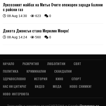
Луксозният майбах на Митьо Очите опожарен заради балони
с райски газ
08 Aug 14:30
623
0
Дакота Джонсън стана Мерилин Монро!
08 Aug 14:24
560
0
НАЧАЛО
РАЗКРИТИЯ
ЛЮБОПИТНИ
СВЯТ
ПОЛИТИКА
КРИМИНАЛНИ
СКАНДАЛНИ
ЗДРАВОСЛОВНО
ИСТОРИЯ
КИНО
СПОРТ
НАС НИ ЦИТИРАТ
ВИДЕО
МОДА
НОВО: СНИМКИ!
НОВО: ИНТЕРВЮТА