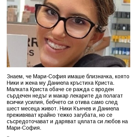
Знаем, че Мари-София имаше близначка, която
Ники и жена му Даниела кръстиха Криста.
Малката Криста обаче се ражда с вроден
сърдечен недъг и макар лекарите да полагат
всички усилия, бебчето си отива само след
шест месеца живот. Ники Кънчев и Даниела
преживяват крайно тежко загубата, но се
съсредоточават и даряват цялата си любов на
Мари-София.