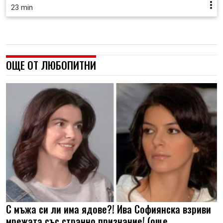
23 min
ОЩЕ ОТ ЛЮБОПИТНИ
С мъжа си ли има ядове?! Ива Софиянска взриви
мрежата със странно признание! (още