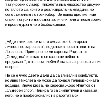
татуировки с лазер. Николета има множество рисунки
по тялото си, които е реализирала на младини, но
сега съжалява за този избор. За нейно щастие, има
опция татусите да бъдат заличени, ала отнема време
и процедурата не е безболезнена.
„Айде кажи, ако си много смела, коя българска
личност не харесваш“, подканиха почитателите на
Лозанова. „Примерно не ми харесва Радост от
„Огледала“ или както се казваше нейното
предаване“, отговори плеймейтката на провокативния
въпрос.
Не се е чуло двете дами да са влизали в конфликти,
но явно Николета не може да понася телевизионната
водеща. Иначе казва, че харесва Жоро Игнатов от
„Съдебен спор“. Намира го за симпатичен и казва за
него, че е професионалист в работата си.