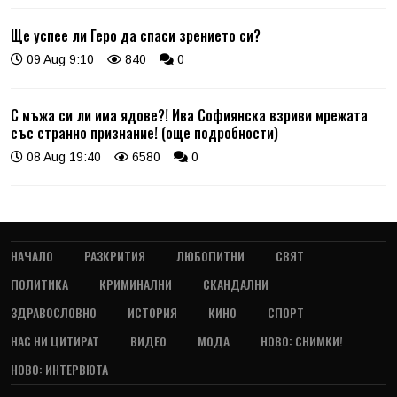
Ще успее ли Геро да спаси зрението си?
09 Aug 9:10
840
0
С мъжа си ли има ядове?! Ива Софиянска взриви мрежата
със странно признание! (още подробности)
08 Aug 19:40
6580
0
НАЧАЛО
РАЗКРИТИЯ
ЛЮБОПИТНИ
СВЯТ
ПОЛИТИКА
КРИМИНАЛНИ
СКАНДАЛНИ
ЗДРАВОСЛОВНО
ИСТОРИЯ
КИНО
СПОРТ
НАС НИ ЦИТИРАТ
ВИДЕО
МОДА
НОВО: СНИМКИ!
НОВО: ИНТЕРВЮТА