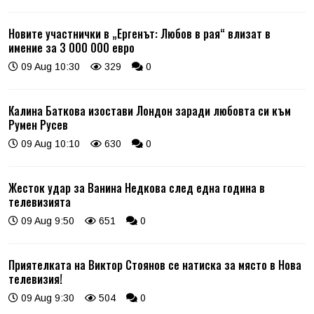
Новите участнички в „Ергенът: Любов в рая“ влизат в
имение за 3 000 000 евро
09 Aug 10:30
329
0
Калина Баткова изостави Лондон заради любовта си към
Румен Русев
09 Aug 10:10
630
0
Жесток удар за Ванина Недкова след една година в
телевизията
09 Aug 9:50
651
0
Приятелката на Виктор Стоянов се натиска за място в Нова
телевизия!
09 Aug 9:30
504
0