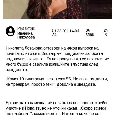
Редактор:
22:20 | 14 Jul
Иванина
24
3598
0
Николова
Николета Лозанова отговори на някои въпроси на
почитателите си в Инстаграм, повдигайки завесата
над личния си живот. Тя не пропусна да се похвали, че
много бързо е свалила излишните тлъстини след
раждането.
„Качих 10 килограма, сега тежа 55. Не спазвам диети,
не тренирам, просто ген!“, доволна е звездата.
Брюнетката намекна, че се задава нов проект с нейно
участие в Нова тв, но не уточни какъв. „Скоро всички
ще разберат“, коментира тя. И допълни, че не се