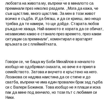
любовта на живота му, въпреки че в миналото са
преминали през няколко раздели. „Мога да кажа, че
съм щастлив, много щастлив. За мен в този живот
всичко е съдба. И да бягаш, и да се криеш, ако нещо
трябва да те намери, то ще дойде. Старата любов
ръжда не хваща. Най-важното е хората да се обичат,
независимо какво е станало през времето, през какви
ситуации са преминали“, коментирал е вратарят
връзката си с плеймейтката.
Говори се, че баща му Боби Михайлов в началото
изобщо не одобрявал снахата, но вече я е приел в
семейството. Затова и внучето е кръстено на него.
Лозанова се надява наистина да се стигне и до
сватба, въпреки че има един провален брак зад гърба
си с Валери Божинов. Това изобщо не я плаши и иска
пак да мине под венчило, но този път с любимия си
Ники.