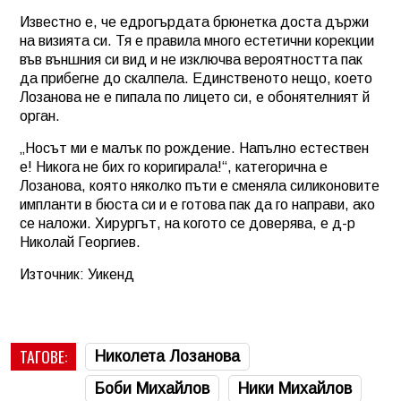
Известно е, че едрогърдата брюнетка доста държи
на визията си. Тя е правила много естетични корекции
във външния си вид и не изключва вероятността пак
да прибегне до скалпела. Единственото нещо, което
Лозанова не е пипала по лицето си, е обонятелният й
орган.
„Носът ми е малък по рождение. Напълно естествен
е! Никога не бих го коригирала!“, категорична е
Лозанова, която няколко пъти е сменяла силиконовите
импланти в бюста си и е готова пак да го направи, ако
се наложи. Хирургът, на когото се доверява, е д-р
Николай Георгиев.
Източник: Уикенд
ТАГОВЕ:
Николета Лозанова
Боби Михайлов
Ники Михайлов