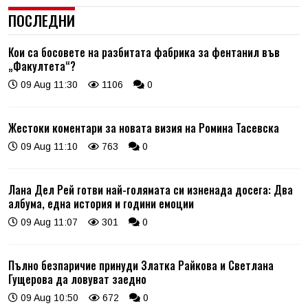
ПОСЛЕДНИ
Кои са босовете на разбитата фабрика за фентанил във
„Факултета“?
09 Aug 11:30
1106
0
Жестоки коментари за новата визия на Ромина Тасевска
09 Aug 11:10
763
0
Лана Дел Рей готви най-голямата си изненада досега: Два
албума, една история и години емоции
09 Aug 11:07
301
0
Пълно безпаричие принуди Златка Райкова и Светлана
Гущерова да ловуват заедно
09 Aug 10:50
672
0