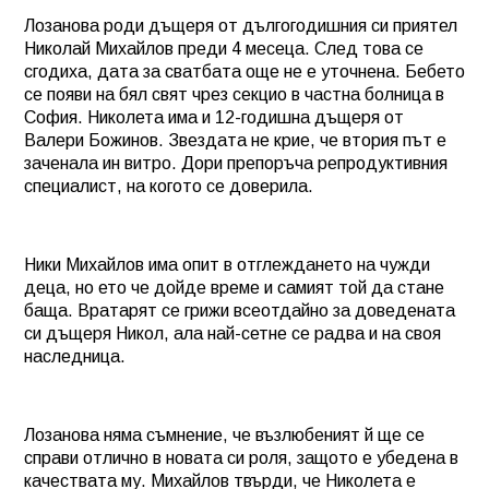
Лозанова роди дъщеря от дългогодишния си приятел
Николай Михайлов преди 4 месеца. След това се
сгодиха, дата за сватбата още не е уточнена. Бебето
се появи на бял свят чрез секцио в частна болница в
София. Николета има и 12-годишна дъщеря от
Валери Божинов. Звездата не крие, че втория път е
заченала ин витро. Дори препоръча репродуктивния
специалист, на когото се доверила.
Ники Михайлов има опит в отглеждането на чужди
деца, но ето че дойде време и самият той да стане
баща. Вратарят се грижи всеотдайно за доведената
си дъщеря Никол, ала най-сетне се радва и на своя
наследница.
Лозанова няма съмнение, че възлюбеният й ще се
справи отлично в новата си роля, защото е убедена в
качествата му. Михайлов твърди, че Николета е