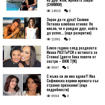
на друг мъж, мрежата завря!
(СНИМКИ)
14910
0
Зоран да го духа!! Силвия
Петкова влюбена отново: Не
мисля, че е раждан друг, който
да успее... (още разкрития)
11991
0
Близо година след раздялата:
Ивана РАЗТЪРСИ с истината за
Стояна! (двете бяха повече от
сестри – ВИЖ ТУК)
9597
0
С мъжа си ли има ядове?! Ива
Софиянска взриви мрежата със
странно признание! (още
подробности)
6594
0