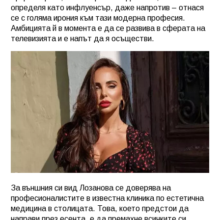
определя като инфлуенсър, даже напротив – отнася
се с голяма ирония към тази модерна професия.
Амбицията й в момента е да се развива в сферата на
телевизията и е напът да я осъществи.
За външния си вид Лозанова се доверява на
професионалистите в известна клиника по естетична
медицина в столицата. Това, което предстои да
направи през есента, е да премахне всичките си