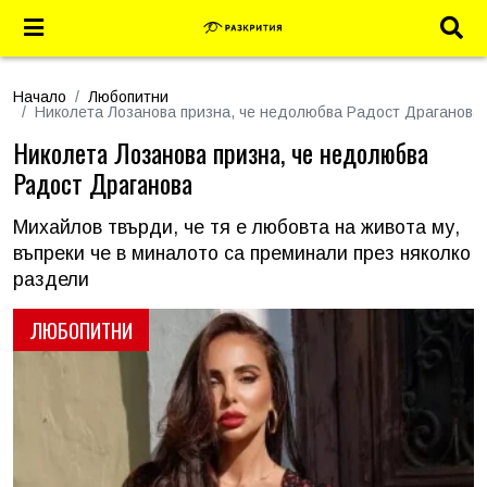
Начало
Любопитни
Николета Лозанова призна, че недолюбва Радост Драганова
Николета Лозанова призна, че недолюбва
Радост Драганова
Михайлов твърди, че тя е любовта на живота му,
въпреки че в миналото са преминали през няколко
раздели
ЛЮБОПИТНИ