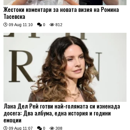
Жестоки коментари за новата визия на Ромина
Тасевска
09 Aug 11:10
0
812
Лана Дел Рей готви най-голямата си изненада
досега: Два албума, една история и години
емоции
09 Aug 11:07
0
308