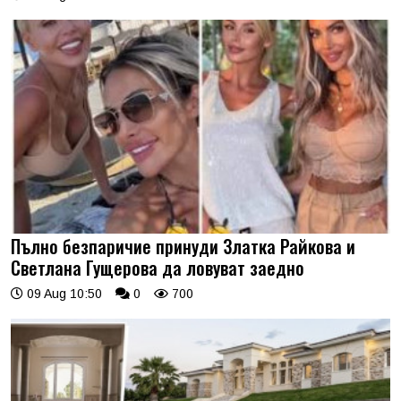
Пълно безпаричие принуди Златка Райкова и
Светлана Гущерова да ловуват заедно
09 Aug 10:50
0
700